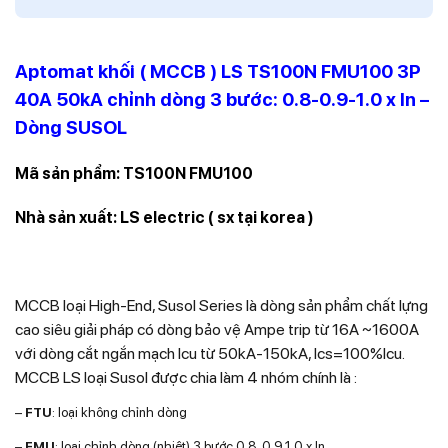
Aptomat khối ( MCCB ) LS TS100N FMU100 3P
40A 50kA chỉnh dòng 3 bước: 0.8-0.9-1.0 x In –
Dòng SUSOL
Mã sản phẩm: TS100N FMU100
Nhà sản xuất: LS electric ( sx tại korea )
MCCB loại High-End, Susol Series là dòng sản phẩm chất lựng
cao siêu giải pháp có dòng bảo vệ Ampe trip từ 16A ~1600A
với dòng cắt ngắn mạch Icu từ 50kA-150kA, Ics=100%Icu.
MCCB LS loại Susol được chia làm 4 nhóm chính là :
–
FTU
: loại không chỉnh dòng
–
FMU
: loại chỉnh dòng (nhiệt) 3 bước 0.8, 0.9,1.0 x In