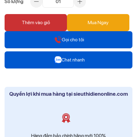
Số lượng:
01
Thêm vào giỏ
Mua Ngay
Gọi cho tôi
Hotline
Chat nhanh
0912 607 808
Zalo
Hotline
Mr Trâm - Điện Thái Dương
0916 804 808
Quyền lợi khi mua hàng tại sieuthidienonline.com
Zalo
Hotline
Ms Phi - Điện Thái Dương
0819 604 609
Zalo
Ms Hồng - Điện Thái Dương
Hàng đảm bảo chính hãng mới 100%