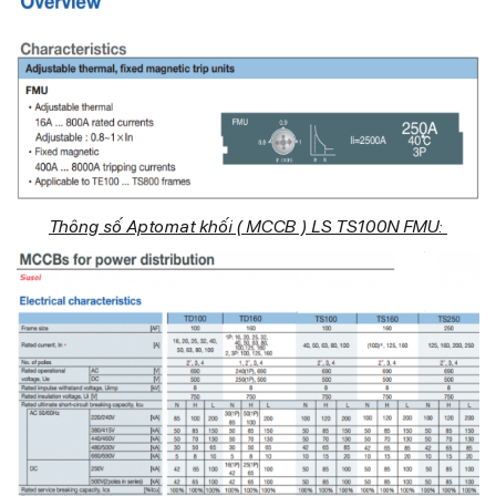
Thông số Aptomat khối ( MCCB ) LS TS100N FMU: