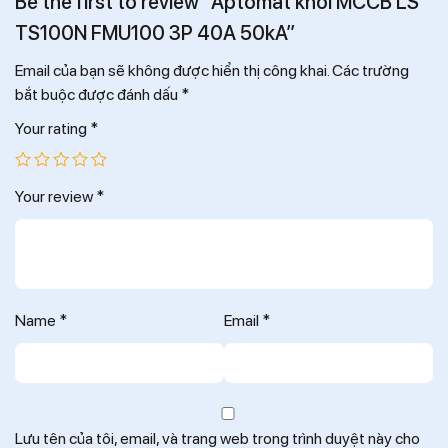
Be the first to review “Aptomat khối MCCB LS
TS100N FMU100 3P 40A 50kA”
Email của bạn sẽ không được hiển thị công khai.
Các trường
bắt buộc được đánh dấu
*
Your rating
*
Your review
*
Name
*
Email
*
Lưu tên của tôi, email, và trang web trong trình duyệt này cho