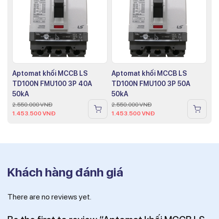
Aptomat khối MCCB LS
Aptomat khối MCCB LS
TD100N FMU100 3P 40A
TD100N FMU100 3P 50A
50kA
50kA
2.550.000
VNĐ
2.550.000
VNĐ
1.453.500
VNĐ
1.453.500
VNĐ
Khách hàng đánh giá
There are no reviews yet.