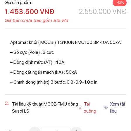
Giá sản phẩm:
-43%
1.453.500
VNĐ
2.550.000
VNĐ
Giá bán chưa bao gồm 8% VAT
Aptomat khối ( MCCB ) TS100N FMU100 3P 40A 50kA
– Số cực (Pole) : 3 cực
– Dòng định mức (AT) : 40A
– Dòng cắt ngắn mạch (kA) : 50kA
– Chình dòng (nhiệt) 3 bước: 0.8-0.9-1.0 x In
Tài liệu kỹ thuật MCCB FMU dòng
Tải
Xem tài
Susol LS
xuống
liệu