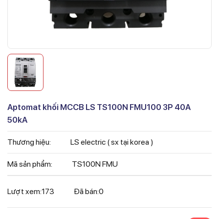
Aptomat khối MCCB LS TS100N FMU100 3P 40A
50kA
Thương hiệu:
LS electric ( sx tại korea )
Mã sản phẩm:
TS100N FMU
Lượt xem:
173
Đã bán:
0