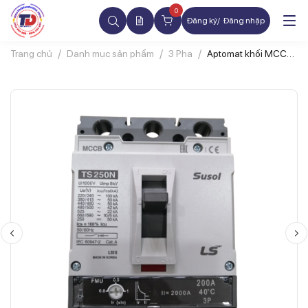
0
Đăng ký
Đăng nhập
Trang chủ
Danh mục sản phẩm
3 Pha
Aptomat khối MCCB
LS TS100N FMU100
3P 40A 50kA