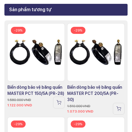
Sản phẩm tương tự
-29%
-29%
Biến dòng bảo vệ băng quấn
Biến dòng bảo vệ băng quấn
MASTER PCT 150/5A (PR-28)
MASTER PCT 200/5A (PR-
30)
1.580.000
VNĐ
1.122.000
VNĐ
1.510.000
VNĐ
1.073.000
VNĐ
-29%
-29%