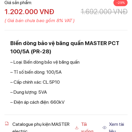
Giá sản phẩm:
-29%
1.202.000
VNĐ
1.692.000
VNĐ
( Giá bán chưa bao gồm 8% VAT )
Biến dòng bảo vệ băng quấn MASTER PCT
100/5A (PR-28)
– Loại: Biến dòng bảo vệ băng quấn
– Tỉ số biến dòng: 100/5A
– Cấp chính xác: CL.5P10
– Dung lượng: 5VA
– Điện áp cách điện: 660kV
Catalogue phụ kiện MASTER
Tải
Xem tài
electric
xuống
liệu