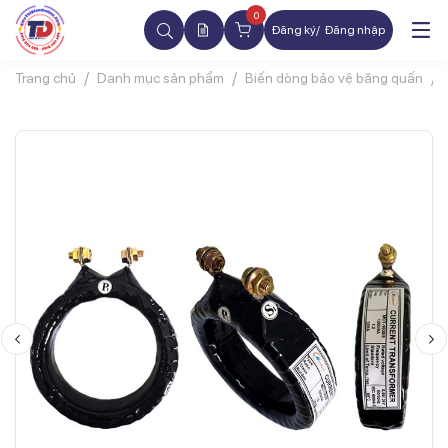
0
Đăng ký
Đăng nhập
Trang chủ
Danh mục sản phẩm
Biến dòng bảo vệ băng quấn