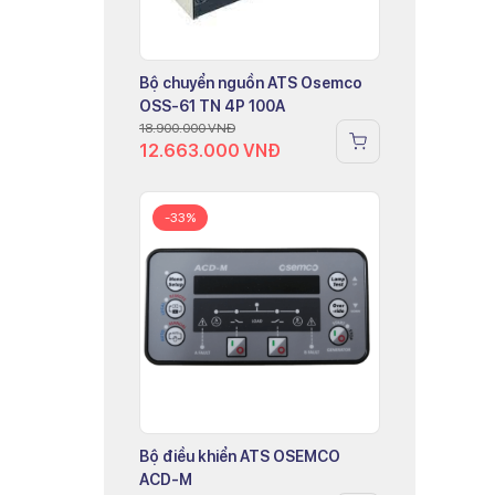
Bộ chuyển nguồn ATS Osemco
OSS-61 TN 4P 100A
18.900.000
VNĐ
12.663.000
VNĐ
-33%
Bộ điều khiển ATS OSEMCO
ACD-M