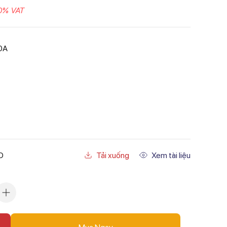
0% VAT
0A
O
Tải xuống
Xem tài liệu