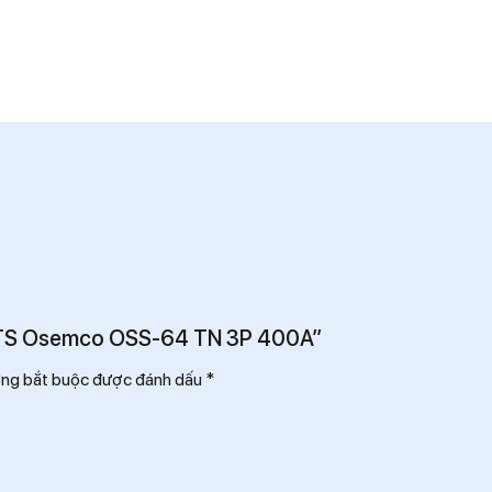
n ATS Osemco OSS-64 TN 3P 400A”
ờng bắt buộc được đánh dấu
*