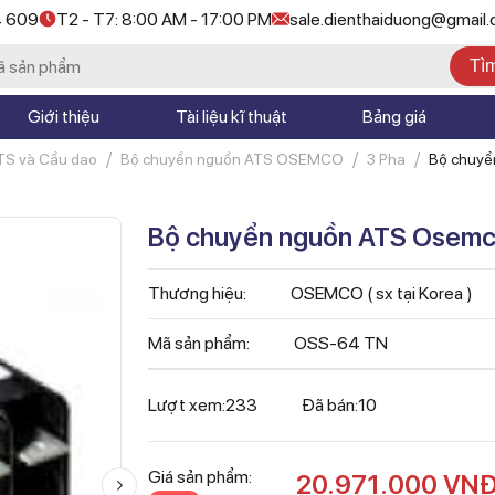
4 609
T2 - T7: 8:00 AM - 17:00 PM
sale.dienthaiduong@gmail
Tì
Giới thiệu
Tài liệu kĩ thuật
Bảng giá
TS và Cầu dao
Bộ chuyển nguồn ATS OSEMCO
3 Pha
Bộ chuyể
400A
Bộ chuyển nguồn ATS Osem
Thương hiệu:
OSEMCO ( sx tại Korea )
Mã sản phẩm:
OSS-64 TN
Lượt xem:
233
Đã bán:
10
Giá sản phẩm:
20.971.000
VN