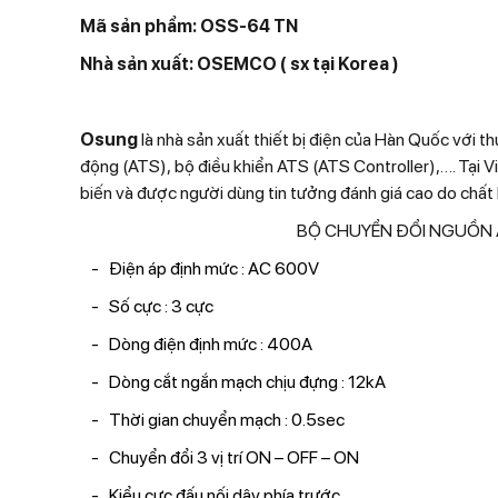
Mã sản phẩm: OSS-64 TN
Nhà sản xuất: OSEMCO ( sx tại Korea )
Osung
là nhà sản xuất thiết bị điện của Hàn Quốc với 
động (ATS), bộ điều khiển ATS (ATS Controller),…. Tại
biến và được người dùng tin tưởng đánh giá cao do chất l
BỘ CHUYỂN ĐỔI NGUỒN A
Điện áp định mức : AC 600V
Số cực : 3 cực
Dòng điện định mức : 400A
Dòng cắt ngắn mạch chịu đựng : 12kA
Thời gian chuyển mạch : 0.5sec
Chuyển đổi 3 vị trí ON – OFF – ON
Kiểu cực đấu nối dây phía trước