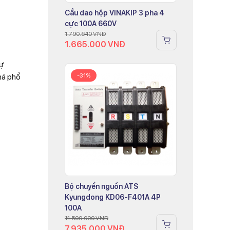
Cầu dao hộp VINAKIP 3 pha 4
cực 100A 660V
1.790.640
VNĐ
1.665.000
VNĐ
tự
há phổ
-31%
Bộ chuyển nguồn ATS
Kyungdong KD06-F401A 4P
100A
11.500.000
VNĐ
7.935.000
VNĐ