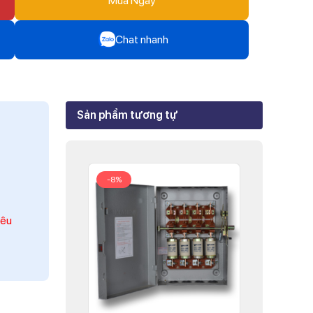
Mua Ngay
Chat nhanh
Zalo
Mr Trâm - Điện Thái Dương
Sản phẩm tương tự
Zalo
Ms Phi - Điện Thái Dương
Zalo
-8%
Ms Hồng - Điện Thái Dương
iêu