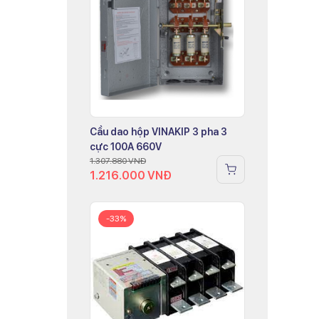
Cầu dao hộp VINAKIP 3 pha 3
cực 100A 660V
1.307.880
VNĐ
1.216.000
VNĐ
-33%