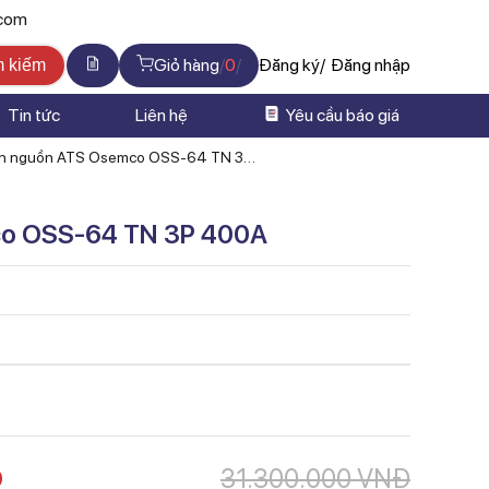
.com
Giỏ hàng
0
Đăng ký
Đăng nhập
m kiếm
Tin tức
Liên hệ
Yêu cầu báo giá
n nguồn ATS Osemco OSS-64 TN 3P
co OSS-64 TN 3P 400A
Đ
31.300.000
VNĐ