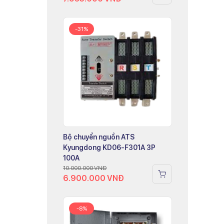
-31%
Bộ chuyển nguồn ATS
Kyungdong KD06-F301A 3P
100A
10.000.000
VNĐ
6.900.000
VNĐ
-8%