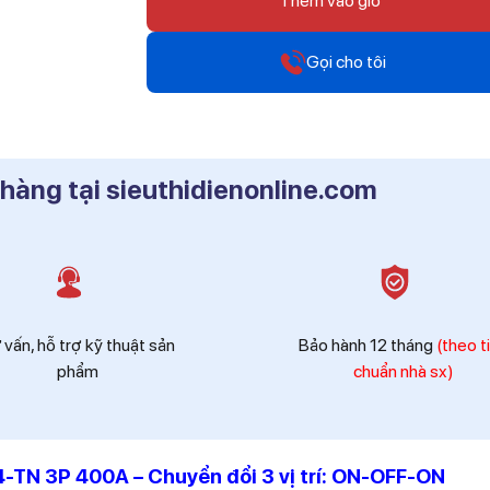
Thêm vào giỏ
Gọi cho tôi
Hotline
0912 607 808
 hàng tại sieuthidienonline.com
Hotline
0916 804 808
Hotline
0819 604 609
 vấn, hỗ trợ kỹ thuật sản
Bảo hành 12 tháng
(theo t
phẩm
chuẩn nhà sx)
TN 3P 400A – Chuyển đổi 3 vị trí: ON-OFF-ON