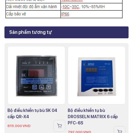
Sản phẩm tương tự
Bộ điều khiển tụ bù SK 04
Bộ điều khiển tụ bù
cấp QR-X4
DROSSELN MATRIX 6 cấp
PFC-6S
815.000
VNĐ
792.000
VNĐ