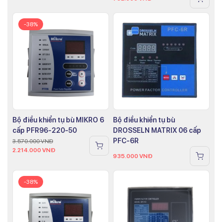
-38%
Bộ điều khiển tụ bù MIKRO 6
Bộ điều khiển tụ bù
cấp PFR96-220-50
DROSSELN MATRIX 06 cấp
PFC-6R
3.570.000
VNĐ
2.214.000
VNĐ
935.000
VNĐ
-38%