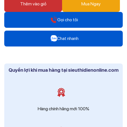
Thêm vào giỏ
Mua Ngay
Gọi cho tôi
Hotline
Chat nhanh
0912 607 808
Zalo
Hotline
Mr Trâm - Điện Thái Dương
0916 804 808
Quyền lợi khi mua hàng tại sieuthidienonline.com
Zalo
Hotline
Ms Phi - Điện Thái Dương
0819 604 609
Zalo
Ms Hồng - Điện Thái Dương
Hàng chính hãng mới 100%