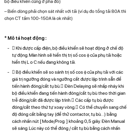
bộ điều khiển cũng ở pha đó)
– Biến dòng phải chọn sát nhất với tải (ví dụ đo tổng tải 80A thì
chọn CT tầm 100-150A là ok nhất)
* Mô tả hoạt động :
 Khi được cấp điện, bộ điều khiển sẽ hoạt động ở chế độ
tự động. Màn hình sẽ hiển thị trị số cos ϕ của phụ tải hoặc
hiển thị L o C nếu đang không tải.
 Bộ điều khiển sẽ so sánh trị số cos ϕ của phụ tải với các
giá trị ngưỡng đóng và ngưỡng cắt được lập trình sẵn để
tiến hành đóng/cắt tụ bù. Đèn Delaying sẽ nhấp nháy khi
bộ điều khiển đang tiến hành đóng/cắt tụ bù theo thời gian
trễ đóng/cắt đã được lập trình. Các cấp tụ bù được
đóng/cắt theo thứ tự xoay vòng. Có thể chuyển sang chế
độ đóng cắt bằng tay (để thử contactor, tụ bù…) bằng
cách nhấn nút [ Mode/Prog. ] khoảng 0,5 giây. Đèn Manual
sẽ sáng. Lúc này có thể đóng / cắt tụ bù bằng cách nhấn