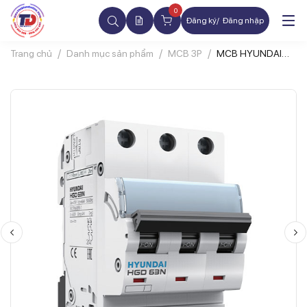
0
Đăng ký
Đăng nhập
Trang chủ
Danh mục sản phẩm
MCB 3P
MCB HYUNDAI
HGD63N 3P 6A
6kA