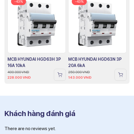
-43%
-43%
MCB HYUNDAI HGD63H 3P
MCB HYUNDAI HGD63N 3P
16A 10kA
20A 6kA
400.000
VNĐ
250.000
VNĐ
228.000
VNĐ
143.000
VNĐ
Khách hàng đánh giá
There are no reviews yet.