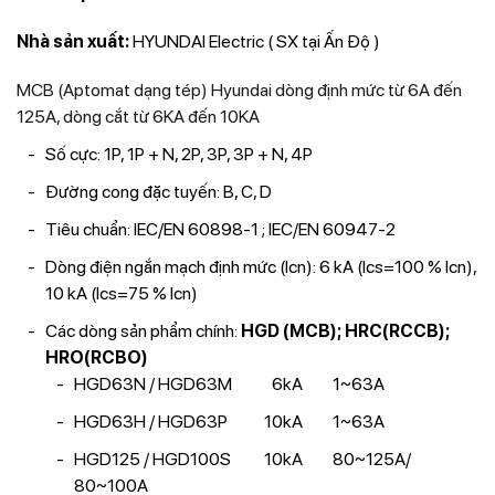
Nhà sản xuất:
HYUNDAI Electric ( SX tại Ấn Độ )
MCB (Aptomat dạng tép) Hyundai dòng định mức từ 6A đến
125A, dòng cắt từ 6KA đến 10KA
Số cực: 1P, 1P + N, 2P, 3P, 3P + N, 4P
Đường cong đặc tuyến: B, C, D
Tiêu chuẩn: IEC/EN 60898-1 ; IEC/EN 60947-2
Dòng điện ngắn mạch định mức (Icn): 6 kA (Ics=100 % Icn),
10 kA (Ics=75 % Icn)
Các dòng sản phẩm chính:
HGD (MCB); HRC(RCCB);
HRO(RCBO)
HGD63N / HGD63M 6kA 1~63A
HGD63H / HGD63P 10kA 1~63A
HGD125 / HGD100S 10kA 80~125A/
80~100A