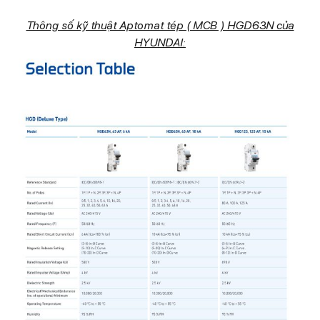
Thông số kỹ thuật Aptomat tép ( MCB ) HGD63N của
HYUNDAI: