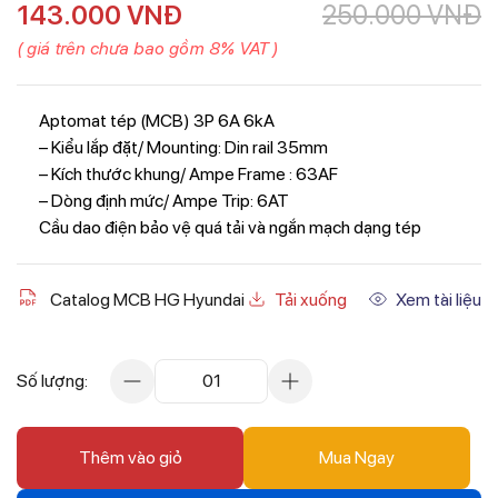
143.000
VNĐ
250.000
VNĐ
( giá trên chưa bao gồm 8% VAT )
Aptomat tép (MCB) 3P 6A 6kA
– Kiểu lắp đặt/ Mounting: Din rail 35mm
– Kích thước khung/ Ampe Frame : 63AF
– Dòng định mức/ Ampe Trip: 6AT
Cầu dao điện bảo vệ quá tải và ngắn mạch dạng tép
Catalog MCB HG Hyundai
Tải xuống
Xem tài liệu
Số lượng:
01
Thêm vào giỏ
Mua Ngay