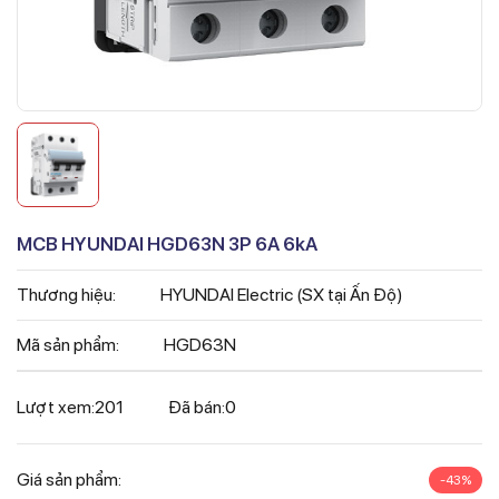
MCB HYUNDAI HGD63N 3P 6A 6kA
Thương hiệu:
HYUNDAI Electric (SX tại Ấn Độ)
Mã sản phẩm:
HGD63N
Lượt xem:
201
Đã bán:
0
Giá sản phẩm:
-43%