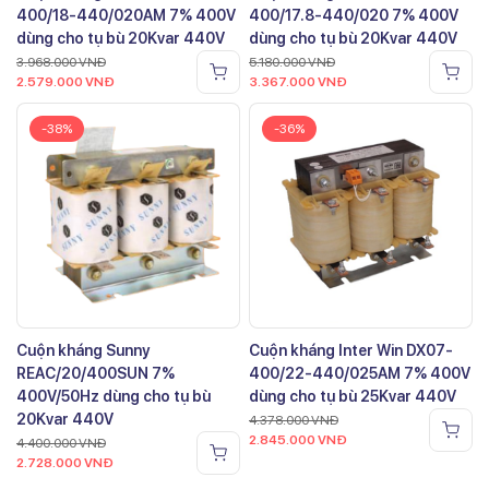
400/18-440/020AM 7% 400V
400/17.8-440/020 7% 400V
dùng cho tụ bù 20Kvar 440V
dùng cho tụ bù 20Kvar 440V
3.968.000
VNĐ
5.180.000
VNĐ
2.579.000
VNĐ
3.367.000
VNĐ
-38%
-36%
Cuộn kháng Sunny
Cuộn kháng Inter Win DX07-
REAC/20/400SUN 7%
400/22-440/025AM 7% 400V
400V/50Hz dùng cho tụ bù
dùng cho tụ bù 25Kvar 440V
20Kvar 440V
4.378.000
VNĐ
2.845.000
VNĐ
4.400.000
VNĐ
2.728.000
VNĐ