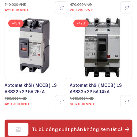
740.000
VNĐ
470.000
VNĐ
421.800
VNĐ
263.200
VNĐ
-43%
-42%
Aptomat khối ( MCCB ) LS
Aptomat khối ( MCCB ) LS
ABS32c 2P 5A 25kA
ABS33c 3P 5A 14kA
790.000
VNĐ
1.010.000
VNĐ
450.300
VNĐ
586.000
VNĐ
Tụ bù công suất phản kháng
Xem tất cả