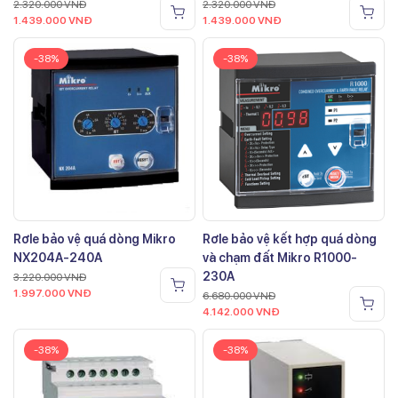
2.320.000
VNĐ
2.320.000
VNĐ
1.439.000
VNĐ
1.439.000
VNĐ
-38%
-38%
Rơle bảo vệ quá dòng Mikro
Rơle bảo vệ kết hợp quá dòng
NX204A-240A
và chạm đất Mikro R1000-
230A
3.220.000
VNĐ
1.997.000
VNĐ
6.680.000
VNĐ
4.142.000
VNĐ
-38%
-38%