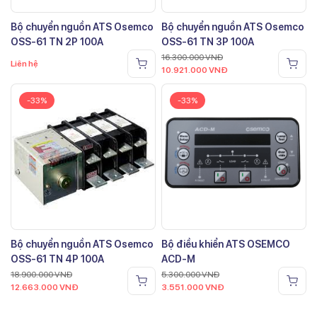
Bộ chuyển nguồn ATS Osemco
Bộ chuyển nguồn ATS Osemco
OSS-61 TN 2P 100A
OSS-61 TN 3P 100A
16.300.000
VNĐ
Liên hệ
10.921.000
VNĐ
-33%
-33%
Bộ chuyển nguồn ATS Osemco
Bộ điều khiển ATS OSEMCO
OSS-61 TN 4P 100A
ACD-M
18.900.000
VNĐ
5.300.000
VNĐ
12.663.000
VNĐ
3.551.000
VNĐ