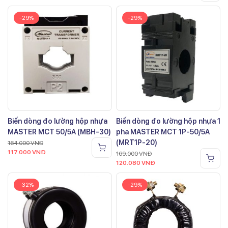
-29%
-29%
Biến dòng đo lường hộp nhựa
Biến dòng đo lường hộp nhựa 1
MASTER MCT 50/5A (MBH-30)
pha MASTER MCT 1P-50/5A
(MRT1P-20)
164.000
VNĐ
117.000
VNĐ
169.000
VNĐ
120.080
VNĐ
-32%
-29%