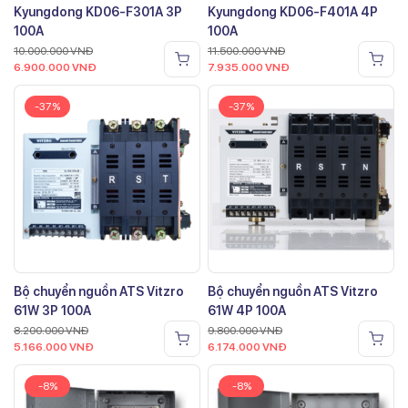
Kyungdong KD06-F301A 3P
Kyungdong KD06-F401A 4P
100A
100A
10.000.000
VNĐ
11.500.000
VNĐ
6.900.000
VNĐ
7.935.000
VNĐ
-37%
-37%
Bộ chuyển nguồn ATS Vitzro
Bộ chuyển nguồn ATS Vitzro
61W 3P 100A
61W 4P 100A
8.200.000
VNĐ
9.800.000
VNĐ
5.166.000
VNĐ
6.174.000
VNĐ
-8%
-8%