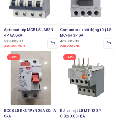
Aptomat tép MCB LS LA63N
Contactor ( khởi động từ ) LS
4P 6A 6kA
MC-6a 3P 6A
590.000
VNĐ
420.000
VNĐ
336.300
VNĐ
235.200
VNĐ
-43%
-44%
RCCB LS RKN 1P+N 25A 30mA
Rơ le nhiệt LS MT-12 3P
6kA
0.82(0.63-1)A