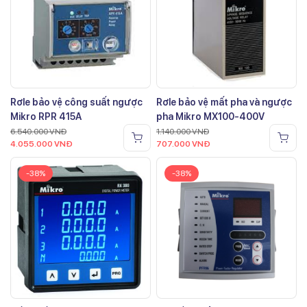
Rơle bảo vệ công suất ngược
Rơle bảo vệ mất pha và ngược
Mikro RPR 415A
pha Mikro MX100-400V
6.540.000
VNĐ
1.140.000
VNĐ
4.055.000
VNĐ
707.000
VNĐ
-38%
-38%