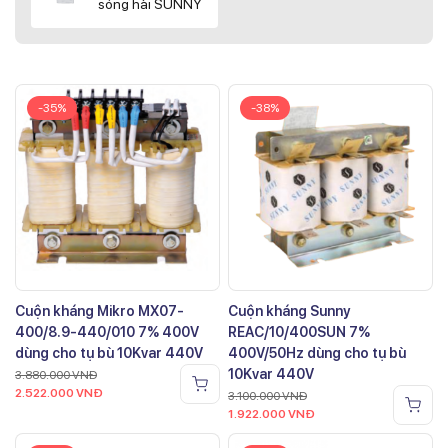
sóng hài SUNNY
-35%
-38%
Cuộn kháng Mikro MX07-
Cuộn kháng Sunny
400/8.9-440/010 7% 400V
REAC/10/400SUN 7%
dùng cho tụ bù 10Kvar 440V
400V/50Hz dùng cho tụ bù
10Kvar 440V
3.880.000
VNĐ
2.522.000
VNĐ
3.100.000
VNĐ
1.922.000
VNĐ