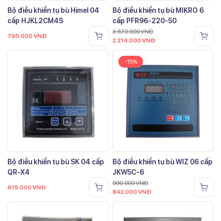
Bộ điều khiển tụ bù Himel 04
Bộ điều khiển tụ bù MIKRO 6
cấp HJKL2CM4S
cấp PFR96-220-50
3.570.000
VNĐ
795.000
VNĐ
2.214.000
VNĐ
-15%
Bộ điều khiển tụ bù SK 04 cấp
Bộ điều khiển tụ bù WIZ 06 cấp
QR-X4
JKW5C-6
990.000
VNĐ
815.000
VNĐ
842.000
VNĐ