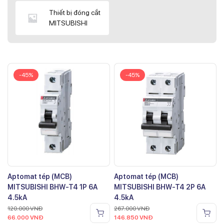
Thiết bị đóng cắt
MITSUBISHI
-45%
-45%
Aptomat tép (MCB)
Aptomat tép (MCB)
MITSUBISHI BHW-T4 1P 6A
MITSUBISHI BHW-T4 2P 6A
4.5kA
4.5kA
120.000
VNĐ
267.000
VNĐ
66.000
VNĐ
146.850
VNĐ