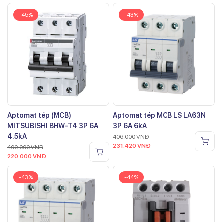
-45%
-43%
Aptomat tép (MCB)
Aptomat tép MCB LS LA63N
MITSUBISHI BHW-T4 3P 6A
3P 6A 6kA
4.5kA
406.000
VNĐ
231.420
VNĐ
400.000
VNĐ
220.000
VNĐ
-43%
-44%