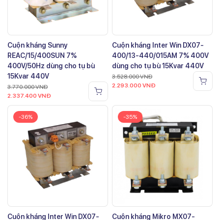
Cuộn kháng Sunny
Cuộn kháng Inter Win DX07-
REAC/15/400SUN 7%
400/13-440/015AM 7% 400V
400V/50Hz dùng cho tụ bù
dùng cho tụ bù 15Kvar 440V
15Kvar 440V
3.528.000
VNĐ
2.293.000
VNĐ
3.770.000
VNĐ
2.337.400
VNĐ
-36%
-35%
Cuộn kháng Inter Win DX07-
Cuộn kháng Mikro MX07-