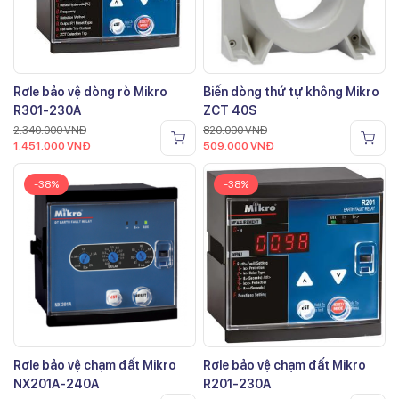
Rơle bảo vệ dòng rò Mikro
Biến dòng thứ tự không Mikro
R301-230A
ZCT 40S
2.340.000
VNĐ
820.000
VNĐ
1.451.000
VNĐ
509.000
VNĐ
-38%
-38%
Rơle bảo vệ chạm đất Mikro
Rơle bảo vệ chạm đất Mikro
NX201A-240A
R201-230A