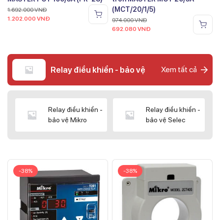
(MCT/20/1/5)
1.692.000
VNĐ
1.202.000
VNĐ
974.000
VNĐ
692.080
VNĐ
Relay điều khiển - bảo vệ
Xem tất cả
Relay điều khiển -
Relay điều khiển -
bảo vệ Mikro
bảo vệ Selec
-38%
-38%