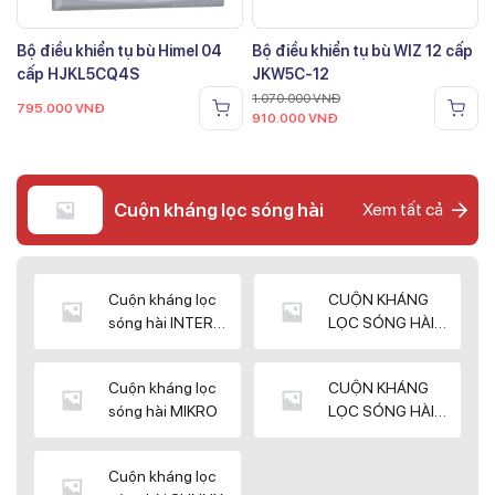
Bộ điều khiển tụ bù Himel 04
Bộ điều khiển tụ bù WIZ 12 cấp
cấp HJKL5CQ4S
JKW5C-12
1.070.000
VNĐ
795.000
VNĐ
910.000
VNĐ
Cuộn kháng lọc sóng hài
Xem tất cả
Cuộn kháng lọc
CUỘN KHÁNG
sóng hài INTER
LỌC SÓNG HÀI
WIN
ELEKTEK
Cuộn kháng lọc
CUỘN KHÁNG
sóng hài MIKRO
LỌC SÓNG HÀI
NUINTEK
Cuộn kháng lọc