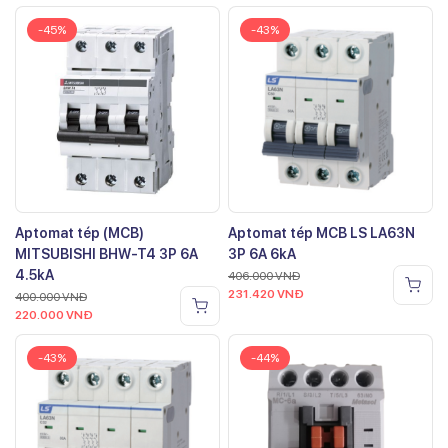
-45%
-43%
Aptomat tép (MCB)
Aptomat tép MCB LS LA63N
MITSUBISHI BHW-T4 3P 6A
3P 6A 6kA
4.5kA
406.000
VNĐ
231.420
VNĐ
400.000
VNĐ
220.000
VNĐ
-43%
-44%