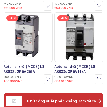
740.000
VNĐ
470.000
VNĐ
421.800
VNĐ
263.200
VNĐ
-43%
-42%
Aptomat khối ( MCCB ) LS
Aptomat khối ( MCCB ) LS
ABS32c 2P 5A 25kA
ABS33c 3P 5A 14kA
790.000
VNĐ
1.010.000
VNĐ
450.300
VNĐ
586.000
VNĐ
Tụ bù công suất phản kháng
Xem tất cả