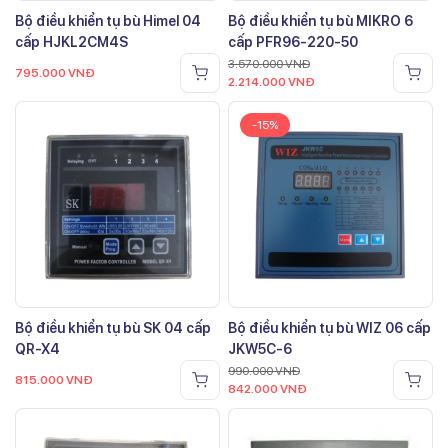
Bộ điều khiển tụ bù Himel 04
Bộ điều khiển tụ bù MIKRO 6
cấp HJKL2CM4S
cấp PFR96-220-50
3.570.000
VNĐ
795.000
VNĐ
2.214.000
VNĐ
-15%
Bộ điều khiển tụ bù SK 04 cấp
Bộ điều khiển tụ bù WIZ 06 cấp
QR-X4
JKW5C-6
990.000
VNĐ
815.000
VNĐ
842.000
VNĐ