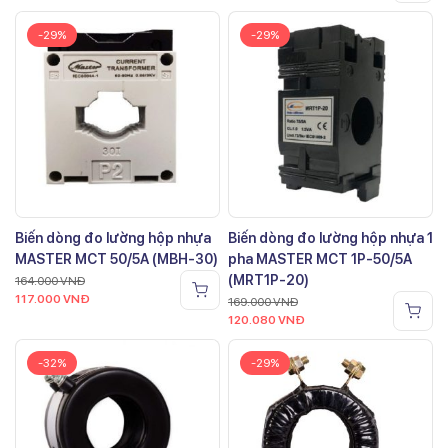
-29%
-29%
Biến dòng đo lường hộp nhựa
Biến dòng đo lường hộp nhựa 1
MASTER MCT 50/5A (MBH-30)
pha MASTER MCT 1P-50/5A
(MRT1P-20)
164.000
VNĐ
117.000
VNĐ
169.000
VNĐ
120.080
VNĐ
-32%
-29%