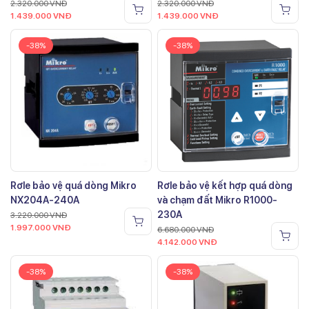
2.320.000
VNĐ
2.320.000
VNĐ
1.439.000
VNĐ
1.439.000
VNĐ
-38%
-38%
Rơle bảo vệ quá dòng Mikro
Rơle bảo vệ kết hợp quá dòng
NX204A-240A
và chạm đất Mikro R1000-
230A
3.220.000
VNĐ
1.997.000
VNĐ
6.680.000
VNĐ
4.142.000
VNĐ
-38%
-38%