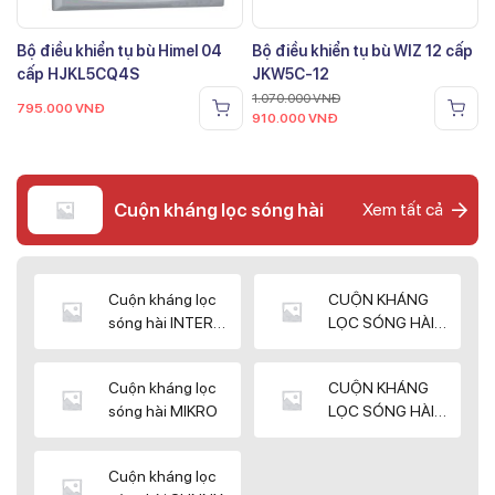
Bộ điều khiển tụ bù Himel 04
Bộ điều khiển tụ bù WIZ 12 cấp
cấp HJKL5CQ4S
JKW5C-12
1.070.000
VNĐ
795.000
VNĐ
910.000
VNĐ
Cuộn kháng lọc sóng hài
Xem tất cả
Cuộn kháng lọc
CUỘN KHÁNG
sóng hài INTER
LỌC SÓNG HÀI
WIN
ELEKTEK
Cuộn kháng lọc
CUỘN KHÁNG
sóng hài MIKRO
LỌC SÓNG HÀI
NUINTEK
Cuộn kháng lọc