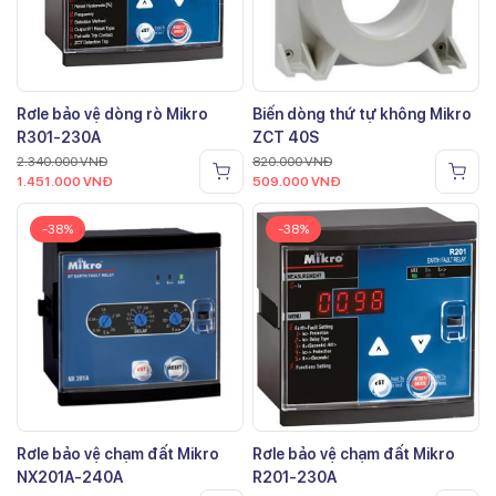
Rơle bảo vệ dòng rò Mikro
Biến dòng thứ tự không Mikro
R301-230A
ZCT 40S
2.340.000
VNĐ
820.000
VNĐ
1.451.000
VNĐ
509.000
VNĐ
-38%
-38%
Rơle bảo vệ chạm đất Mikro
Rơle bảo vệ chạm đất Mikro
NX201A-240A
R201-230A