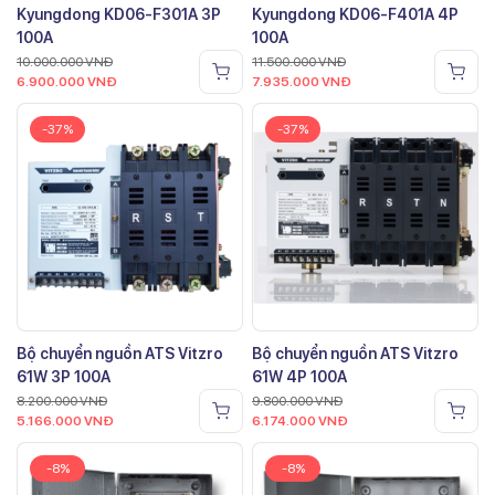
Kyungdong KD06-F301A 3P
Kyungdong KD06-F401A 4P
100A
100A
10.000.000
VNĐ
11.500.000
VNĐ
6.900.000
VNĐ
7.935.000
VNĐ
-37%
-37%
Bộ chuyển nguồn ATS Vitzro
Bộ chuyển nguồn ATS Vitzro
61W 3P 100A
61W 4P 100A
8.200.000
VNĐ
9.800.000
VNĐ
5.166.000
VNĐ
6.174.000
VNĐ
-8%
-8%