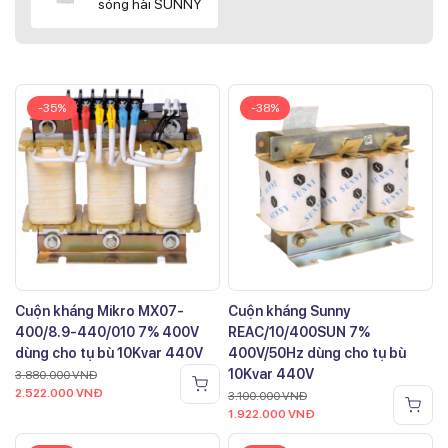
sóng hài SUNNY
-35%
-38%
Cuộn kháng Mikro MX07-
Cuộn kháng Sunny
400/8.9-440/010 7% 400V
REAC/10/400SUN 7%
dùng cho tụ bù 10Kvar 440V
400V/50Hz dùng cho tụ bù
10Kvar 440V
3.880.000
VNĐ
2.522.000
VNĐ
3.100.000
VNĐ
1.922.000
VNĐ