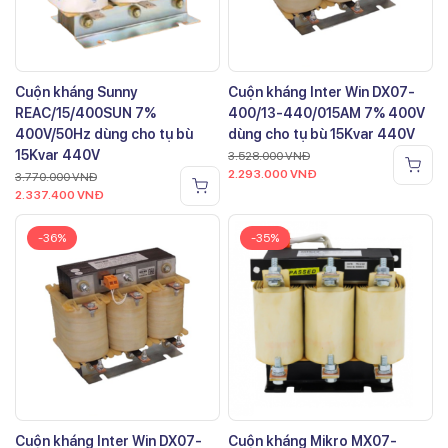
Cuộn kháng Sunny
Cuộn kháng Inter Win DX07-
REAC/15/400SUN 7%
400/13-440/015AM 7% 400V
400V/50Hz dùng cho tụ bù
dùng cho tụ bù 15Kvar 440V
15Kvar 440V
3.528.000
VNĐ
2.293.000
VNĐ
3.770.000
VNĐ
2.337.400
VNĐ
-36%
-35%
Cuộn kháng Inter Win DX07-
Cuộn kháng Mikro MX07-