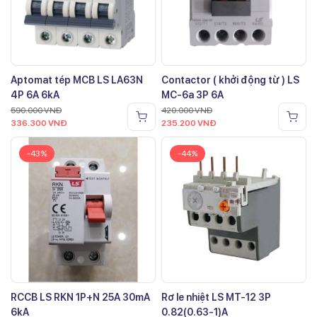
Aptomat tép MCB LS LA63N
Contactor ( khởi động từ ) LS
4P 6A 6kA
MC-6a 3P 6A
590.000
VNĐ
420.000
VNĐ
336.300
VNĐ
235.200
VNĐ
-43%
-44%
RCCB LS RKN 1P+N 25A 30mA
Rơ le nhiệt LS MT-12 3P
6kA
0.82(0.63-1)A