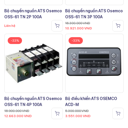
Bộ chuyển nguồn ATS Osemco
Bộ chuyển nguồn ATS Osemco
OSS-61 TN 2P 100A
OSS-61 TN 3P 100A
16.300.000
VNĐ
Liên hệ
10.921.000
VNĐ
-33%
-33%
Bộ chuyển nguồn ATS Osemco
Bộ điều khiển ATS OSEMCO
OSS-61 TN 4P 100A
ACD-M
18.900.000
VNĐ
5.300.000
VNĐ
12.663.000
VNĐ
3.551.000
VNĐ