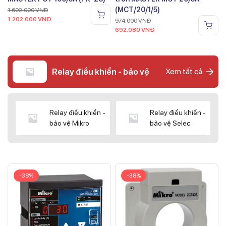
(MCT/20/1/5)
1.692.000
VNĐ
1.202.000
VNĐ
974.000
VNĐ
692.080
VNĐ
Relay điều khiển - bảo vệ
Xem tất cả
Relay điều khiển -
Relay điều khiển -
bảo vệ Mikro
bảo vệ Selec
-38%
-38%