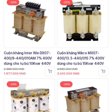
-36%
-35%
Cuộn kháng Inter Win DX07-
Cuộn kháng Mikro MX07-
400/9-440/010AM 7% 400V
400/13.3-440/015 7% 400V
dùng cho tụ bù 10Kvar 440V
dùng cho tụ bù 15Kvar 440V
2.888.000
VNĐ
4.680.000
VNĐ
1.877.000
VNĐ
3.042.000
VNĐ
-38%
-36%