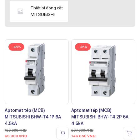
Thiết bị đóng cắt
MITSUBISHI
-45%
-45%
Aptomat tép (MCB)
Aptomat tép (MCB)
MITSUBISHI BHW-T4 1P 6A
MITSUBISHI BHW-T4 2P 6A
4.5kA
4.5kA
120.000
VNĐ
267.000
VNĐ
66.000
VNĐ
146.850
VNĐ