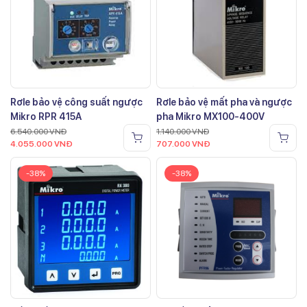
Rơle bảo vệ công suất ngược
Rơle bảo vệ mất pha và ngược
Mikro RPR 415A
pha Mikro MX100-400V
6.540.000
VNĐ
1.140.000
VNĐ
4.055.000
VNĐ
707.000
VNĐ
-38%
-38%