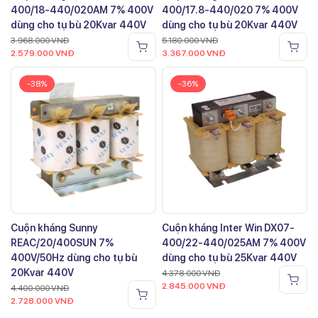
400/18-440/020AM 7% 400V
400/17.8-440/020 7% 400V
dùng cho tụ bù 20Kvar 440V
dùng cho tụ bù 20Kvar 440V
3.968.000
VNĐ
5.180.000
VNĐ
2.579.000
VNĐ
3.367.000
VNĐ
-38%
-36%
Cuộn kháng Sunny
Cuộn kháng Inter Win DX07-
REAC/20/400SUN 7%
400/22-440/025AM 7% 400V
400V/50Hz dùng cho tụ bù
dùng cho tụ bù 25Kvar 440V
20Kvar 440V
4.378.000
VNĐ
2.845.000
VNĐ
4.400.000
VNĐ
2.728.000
VNĐ