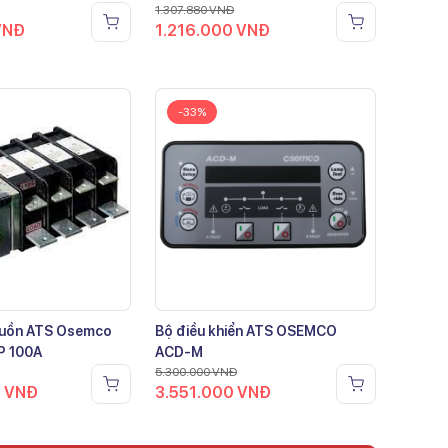
1.307.880
VNĐ
VNĐ
1.216.000
VNĐ
-33%
guồn ATS Osemco
Bộ điều khiển ATS OSEMCO
P 100A
ACD-M
5.300.000
VNĐ
0
VNĐ
3.551.000
VNĐ