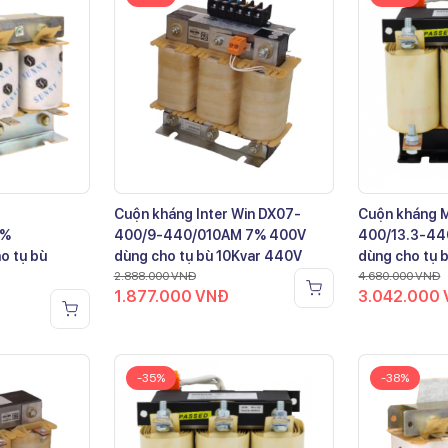
Cuộn kháng Inter Win DX07-
Cuộn kháng 
7%
400/9-440/010AM 7% 400V
400/13.3-44
o tụ bù
dùng cho tụ bù 10Kvar 440V
dùng cho tụ 
2.888.000
VNĐ
4.680.000
VNĐ
1.877.000
VNĐ
3.042.000
-35%
-38%