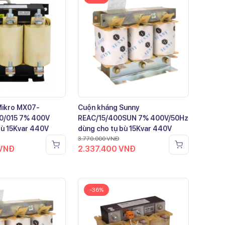
Mikro MX07-
Cuộn kháng Sunny
0/015 7% 400V
REAC/15/400SUN 7% 400V/50Hz
bù 15Kvar 440V
dùng cho tụ bù 15Kvar 440V
3.770.000
VNĐ
VNĐ
2.337.400
VNĐ
-36%