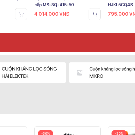
cấp MS-8Q-415-50
HJKL5CQ4S
4.014.000
VNĐ
795.000
V
CUỘN KHÁNG LỌC SÓNG
Cuộn kháng lọc sóng h
HÀI ELEKTEK
MIKRO
-36%
-35%