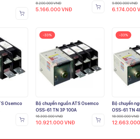
8.200.000
VNĐ
9.800.000
VNĐ
5.166.000
VNĐ
6.174.000
-33%
-33%
ATS Osemco
Bộ chuyển nguồn ATS Osemco
Bộ chuyển n
OSS-61 TN 3P 100A
OSS-61 TN 4
16.300.000
VNĐ
18.900.000
VNĐ
10.921.000
VNĐ
12.663.00