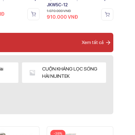
JKW5C-12
1.070.000
VNĐ
NĐ
910.000
VNĐ
Xem tất cả
ài
CUỘN KHÁNG LỌC SÓNG
HÀI NUINTEK
-38%