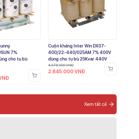
Sunny
Cuộn kháng Inter Win DX07-
0SUN 7%
400/22-440/025AM 7% 400V
ng cho tụ bù
dùng cho tụ bù 25Kvar 440V
4.378.000
VNĐ
2.845.000
VNĐ
VNĐ
Xem tất cả