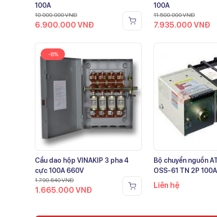
100A
100A
10.000.000
VNĐ
11.500.000
VNĐ
6.900.000
VNĐ
7.935.000
VNĐ
-8%
Cầu dao hộp VINAKIP 3 pha 4
Bộ chuyển nguồn 
cực 100A 660V
OSS-61 TN 2P 100A
1.790.640
VNĐ
Liên hệ
1.665.000
VNĐ