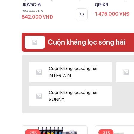
JKW5C-6
QR-X6
990.000
VNĐ
1.475.000
VNĐ
842.000
VNĐ
Cuộn kháng lọc sóng hài
Cuộn kháng lọc sóng hài
INTER WIN
Cuộn kháng lọc sóng hài
SUNNY
-35%
-38%