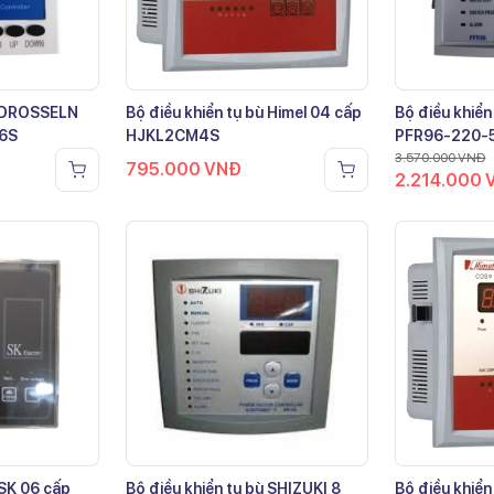
ù DROSSELN
Bộ điều khiển tụ bù Himel 04 cấp
Bộ điều khiển
-6S
HJKL2CM4S
PFR96-220-
3.570.000
VNĐ
795.000
VNĐ
2.214.000
 SK 06 cấp
Bộ điều khiển tụ bù SHIZUKI 8
Bộ điều khiển