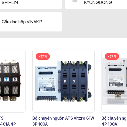
SHIHLIN
KYUNGDONG
Cầu dao hộp VINAKIP
-37%
-37%
TS
Bộ chuyển nguồn ATS Vitzro 61W
Bộ chuyển ng
401A 4P
3P 100A
4P 100A