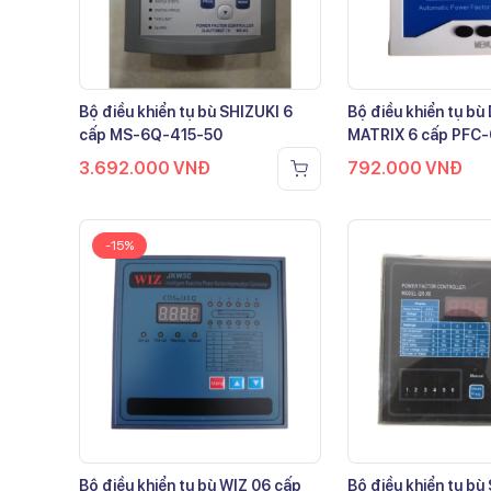
Bộ điều khiển tụ bù SHIZUKI 6
Bộ điều khiển tụ b
cấp MS-6Q-415-50
MATRIX 6 cấp PFC
3.692.000
VNĐ
792.000
VNĐ
-15%
Bộ điều khiển tụ bù WIZ 06 cấp
Bộ điều khiển tụ bù