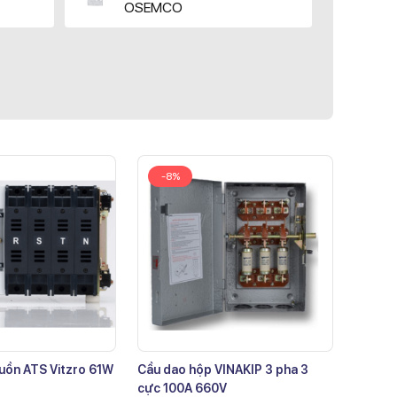
OSEMCO
-8%
uồn ATS Vitzro 61W
Cầu dao hộp VINAKIP 3 pha 3
cực 100A 660V