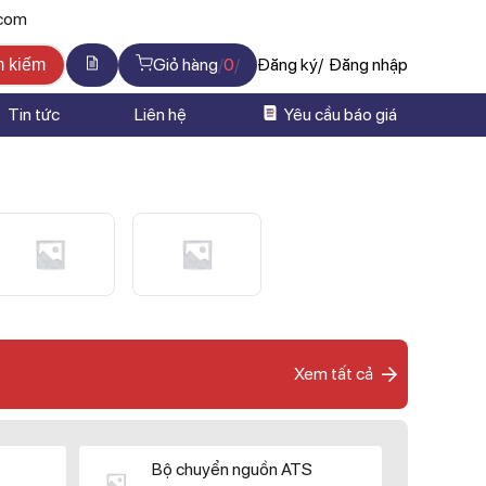
.com
Giỏ hàng
0
Đăng ký
Đăng nhập
m kiếm
Tin tức
Liên hệ
Yêu cầu báo giá
Xem tất cả
Bộ chuyển nguồn ATS