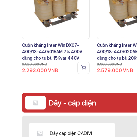
Cuộn kháng Inter Win DX07-
Cuộn kháng Inter W
400/13-440/015AM 7% 400V
400/18-440/020A
dùng cho tụ bù 15Kvar 440V
dùng cho tụ bù 20
3.528.000
VNĐ
3.968.000
VNĐ
2.293.000
VNĐ
2.579.000
VNĐ
Dây - cáp điện
Dây cáp điện CADIVI