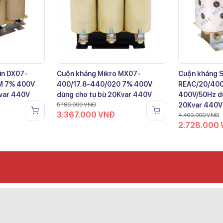
in DX07-
Cuộn kháng Mikro MX07-
Cuộn kháng 
M 7% 400V
400/17.8-440/020 7% 400V
REAC/20/40
Kvar 440V
dùng cho tụ bù 20Kvar 440V
400V/50Hz dù
5.180.000
VNĐ
20Kvar 440V
3.367.000
VNĐ
4.400.000
VNĐ
2.728.000