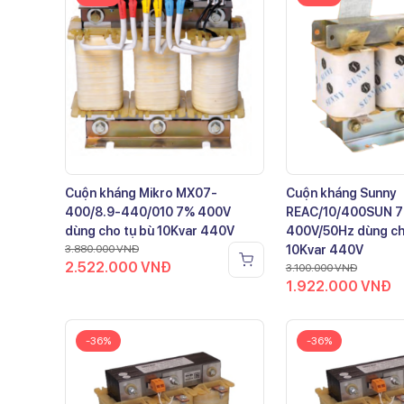
Cuộn kháng Mikro MX07-
Cuộn kháng Sunny
400/8.9-440/010 7% 400V
REAC/10/400SUN 
dùng cho tụ bù 10Kvar 440V
400V/50Hz dùng ch
3.880.000
VNĐ
10Kvar 440V
2.522.000
VNĐ
3.100.000
VNĐ
1.922.000
VNĐ
-36%
-36%