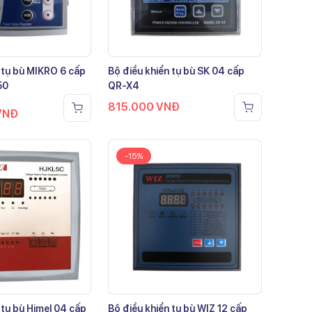
 tụ bù MIKRO 6 cấp
Bộ điều khiển tụ bù SK 04 cấp
50
QR-X4
815.000
VNĐ
VNĐ
-15%
 tụ bù Himel 04 cấp
Bộ điều khiển tụ bù WIZ 12 cấp