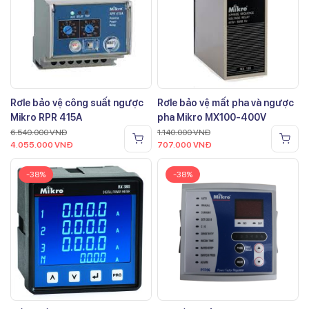
Rơle bảo vệ công suất ngược
Rơle bảo vệ mất pha và ngược
Mikro RPR 415A
pha Mikro MX100-400V
6.540.000
VNĐ
1.140.000
VNĐ
4.055.000
VNĐ
707.000
VNĐ
-38%
-38%