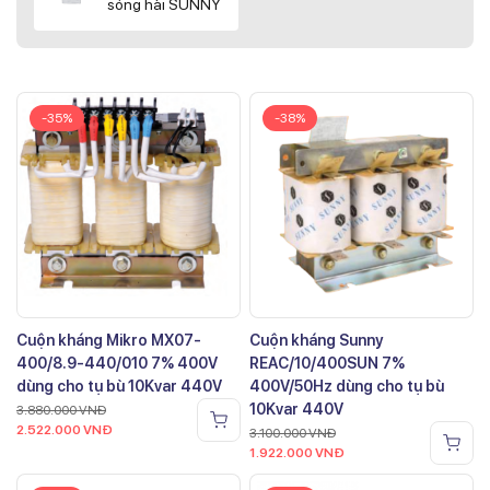
sóng hài SUNNY
-35%
-38%
Cuộn kháng Mikro MX07-
Cuộn kháng Sunny
400/8.9-440/010 7% 400V
REAC/10/400SUN 7%
dùng cho tụ bù 10Kvar 440V
400V/50Hz dùng cho tụ bù
10Kvar 440V
3.880.000
VNĐ
2.522.000
VNĐ
3.100.000
VNĐ
1.922.000
VNĐ