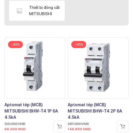
Thiết bị đóng cắt
MITSUBISHI
-45%
-45%
Aptomat tép (MCB)
Aptomat tép (MCB)
MITSUBISHI BHW-T4 1P 6A
MITSUBISHI BHW-T4 2P 6A
4.5kA
4.5kA
120.000
VNĐ
267.000
VNĐ
66.000
VNĐ
146.850
VNĐ