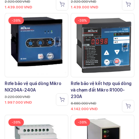
2.320.000
VNĐ
2.320.000
VNĐ
1.439.000
VNĐ
1.439.000
VNĐ
-38%
-38%
Rơle bảo vệ quá dòng Mikro
Rơle bảo vệ kết hợp quá dòng
NX204A-240A
và chạm đất Mikro R1000-
230A
3.220.000
VNĐ
1.997.000
VNĐ
6.680.000
VNĐ
4.142.000
VNĐ
-38%
-38%