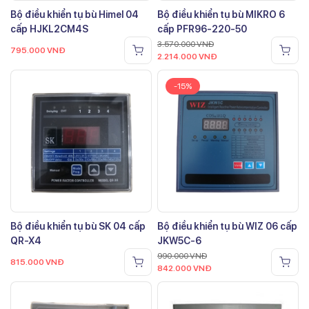
Bộ điều khiển tụ bù Himel 04
Bộ điều khiển tụ bù MIKRO 6
cấp HJKL2CM4S
cấp PFR96-220-50
3.570.000
VNĐ
795.000
VNĐ
2.214.000
VNĐ
-15%
Bộ điều khiển tụ bù SK 04 cấp
Bộ điều khiển tụ bù WIZ 06 cấp
QR-X4
JKW5C-6
990.000
VNĐ
815.000
VNĐ
842.000
VNĐ