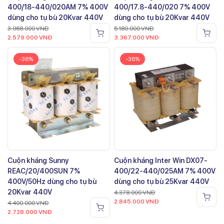
400/18-440/020AM 7% 400V
400/17.8-440/020 7% 400V
dùng cho tụ bù 20Kvar 440V
dùng cho tụ bù 20Kvar 440V
3.968.000
VNĐ
5.180.000
VNĐ
2.579.000
VNĐ
3.367.000
VNĐ
-38%
-36%
Cuộn kháng Sunny
Cuộn kháng Inter Win DX07-
REAC/20/400SUN 7%
400/22-440/025AM 7% 400V
400V/50Hz dùng cho tụ bù
dùng cho tụ bù 25Kvar 440V
20Kvar 440V
4.378.000
VNĐ
2.845.000
VNĐ
4.400.000
VNĐ
2.728.000
VNĐ