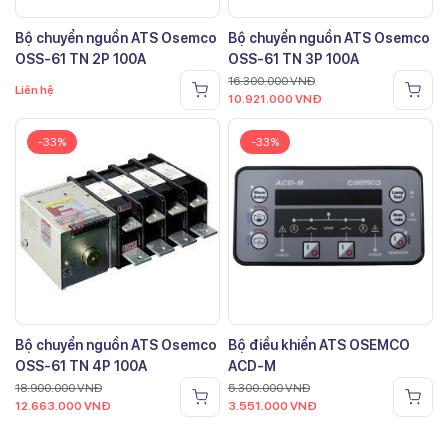
Bộ chuyển nguồn ATS Osemco
Bộ chuyển nguồn ATS Osemco
OSS-61 TN 2P 100A
OSS-61 TN 3P 100A
16.300.000
VNĐ
Liên hệ
10.921.000
VNĐ
-33%
-33%
Bộ chuyển nguồn ATS Osemco
Bộ điều khiển ATS OSEMCO
OSS-61 TN 4P 100A
ACD-M
18.900.000
VNĐ
5.300.000
VNĐ
12.663.000
VNĐ
3.551.000
VNĐ