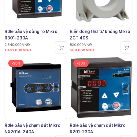
Rơle bảo vệ dòng rò Mikro
Biến dòng thứ tự không Mikro
R301-230A
ZCT 40S
2.340.000
VNĐ
820.000
VNĐ
1.451.000
VNĐ
509.000
VNĐ
-38%
-38%
Rơle bảo vệ chạm đất Mikro
Rơle bảo vệ chạm đất Mikro
NX201A-240A
R201-230A