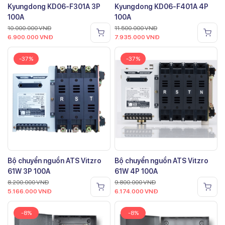
Kyungdong KD06-F301A 3P
Kyungdong KD06-F401A 4P
100A
100A
10.000.000
VNĐ
11.500.000
VNĐ
6.900.000
VNĐ
7.935.000
VNĐ
-37%
-37%
Bộ chuyển nguồn ATS Vitzro
Bộ chuyển nguồn ATS Vitzro
61W 3P 100A
61W 4P 100A
8.200.000
VNĐ
9.800.000
VNĐ
5.166.000
VNĐ
6.174.000
VNĐ
-8%
-8%