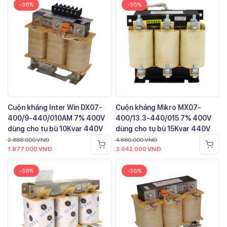
-36%
-35%
Cuộn kháng Inter Win DX07-
Cuộn kháng Mikro MX07-
400/9-440/010AM 7% 400V
400/13.3-440/015 7% 400V
dùng cho tụ bù 10Kvar 440V
dùng cho tụ bù 15Kvar 440V
2.888.000
VNĐ
4.680.000
VNĐ
1.877.000
VNĐ
3.042.000
VNĐ
-38%
-36%