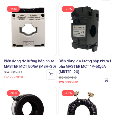
-29%
-29%
Biến dòng đo lường hộp nhựa
Biến dòng đo lường hộp nhựa 1
MASTER MCT 50/5A (MBH-30)
pha MASTER MCT 1P-50/5A
(MRT1P-20)
164.000
VNĐ
117.000
VNĐ
169.000
VNĐ
120.080
VNĐ
-32%
-29%