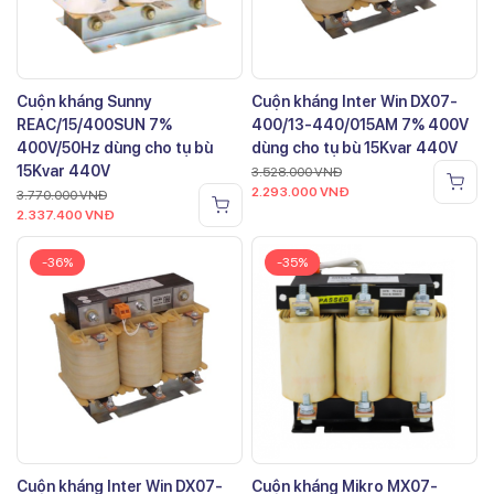
Cuộn kháng Sunny
Cuộn kháng Inter Win DX07-
REAC/15/400SUN 7%
400/13-440/015AM 7% 400V
400V/50Hz dùng cho tụ bù
dùng cho tụ bù 15Kvar 440V
15Kvar 440V
3.528.000
VNĐ
2.293.000
VNĐ
3.770.000
VNĐ
2.337.400
VNĐ
-36%
-35%
Cuộn kháng Inter Win DX07-
Cuộn kháng Mikro MX07-