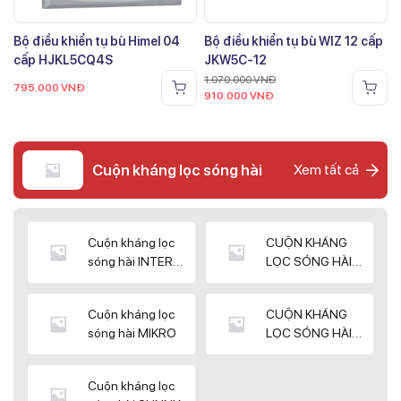
Bộ điều khiển tụ bù Himel 04
Bộ điều khiển tụ bù WIZ 12 cấp
cấp HJKL5CQ4S
JKW5C-12
1.070.000
VNĐ
795.000
VNĐ
910.000
VNĐ
Cuộn kháng lọc sóng hài
Xem tất cả
Cuộn kháng lọc
CUỘN KHÁNG
sóng hài INTER
LỌC SÓNG HÀI
WIN
ELEKTEK
Cuộn kháng lọc
CUỘN KHÁNG
sóng hài MIKRO
LỌC SÓNG HÀI
NUINTEK
Cuộn kháng lọc