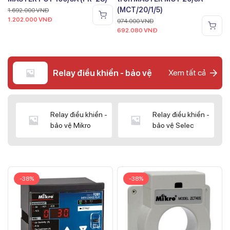
(MCT/20/1/5)
1.692.000
VNĐ
1.202.000
VNĐ
974.000
VNĐ
692.080
VNĐ
Relay điều khiển - bảo vệ
Xem tất cả
Relay điều khiển -
Relay điều khiển -
bảo vệ Mikro
bảo vệ Selec
-38%
-38%