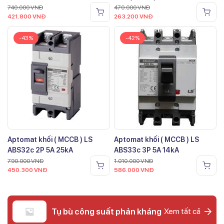
740.000
VNĐ
470.000
VNĐ
421.800
VNĐ
263.200
VNĐ
-43%
-42%
Aptomat khối ( MCCB ) LS
Aptomat khối ( MCCB ) LS
ABS32c 2P 5A 25kA
ABS33c 3P 5A 14kA
790.000
VNĐ
1.010.000
VNĐ
450.300
VNĐ
586.000
VNĐ
Tụ bù công suất phản kháng
Xem tất cả