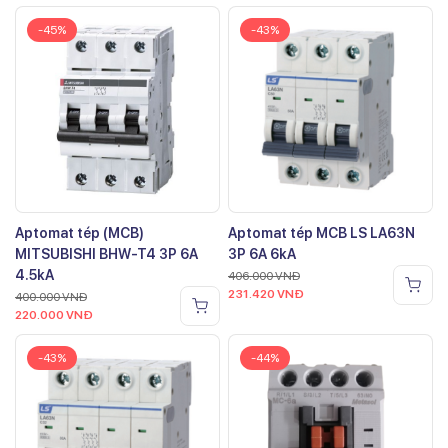
-45%
-43%
Aptomat tép (MCB)
Aptomat tép MCB LS LA63N
MITSUBISHI BHW-T4 3P 6A
3P 6A 6kA
4.5kA
406.000
VNĐ
231.420
VNĐ
400.000
VNĐ
220.000
VNĐ
-43%
-44%