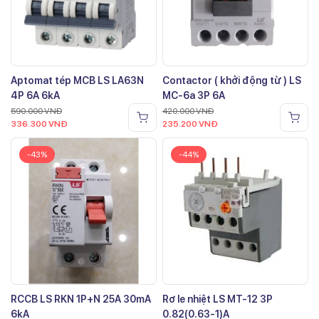
Aptomat tép MCB LS LA63N
Contactor ( khởi động từ ) LS
4P 6A 6kA
MC-6a 3P 6A
590.000
VNĐ
420.000
VNĐ
336.300
VNĐ
235.200
VNĐ
-43%
-44%
RCCB LS RKN 1P+N 25A 30mA
Rơ le nhiệt LS MT-12 3P
6kA
0.82(0.63-1)A