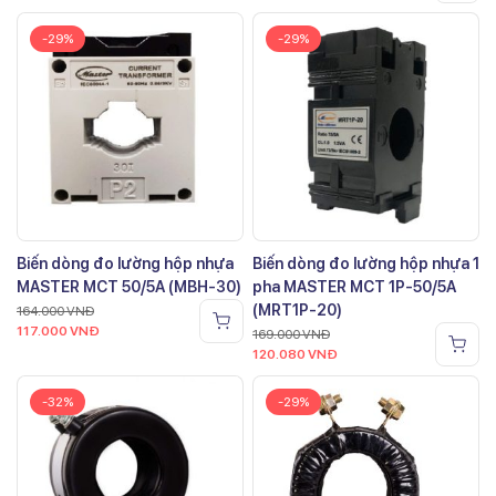
-29%
-29%
Biến dòng đo lường hộp nhựa
Biến dòng đo lường hộp nhựa 1
MASTER MCT 50/5A (MBH-30)
pha MASTER MCT 1P-50/5A
(MRT1P-20)
164.000
VNĐ
117.000
VNĐ
169.000
VNĐ
120.080
VNĐ
-32%
-29%