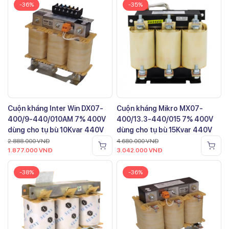
-36%
-35%
Cuộn kháng Inter Win DX07-
Cuộn kháng Mikro MX07-
400/9-440/010AM 7% 400V
400/13.3-440/015 7% 400V
dùng cho tụ bù 10Kvar 440V
dùng cho tụ bù 15Kvar 440V
2.888.000
VNĐ
4.680.000
VNĐ
1.877.000
VNĐ
3.042.000
VNĐ
-38%
-36%