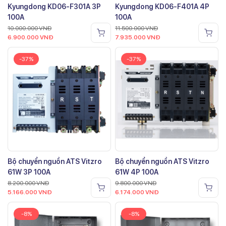
Kyungdong KD06-F301A 3P
Kyungdong KD06-F401A 4P
100A
100A
10.000.000
VNĐ
11.500.000
VNĐ
6.900.000
VNĐ
7.935.000
VNĐ
-37%
-37%
Bộ chuyển nguồn ATS Vitzro
Bộ chuyển nguồn ATS Vitzro
61W 3P 100A
61W 4P 100A
8.200.000
VNĐ
9.800.000
VNĐ
5.166.000
VNĐ
6.174.000
VNĐ
-8%
-8%