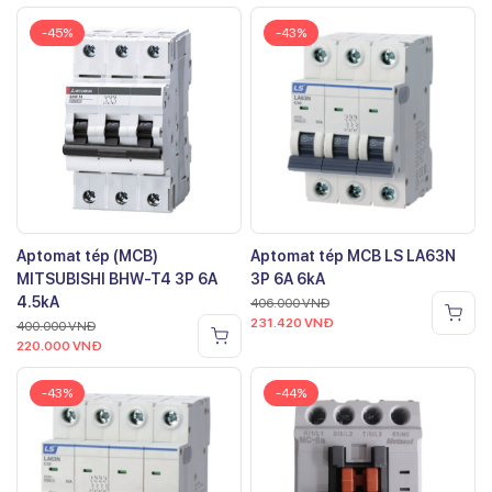
-45%
-43%
Aptomat tép (MCB)
Aptomat tép MCB LS LA63N
MITSUBISHI BHW-T4 3P 6A
3P 6A 6kA
4.5kA
406.000
VNĐ
231.420
VNĐ
400.000
VNĐ
220.000
VNĐ
-43%
-44%