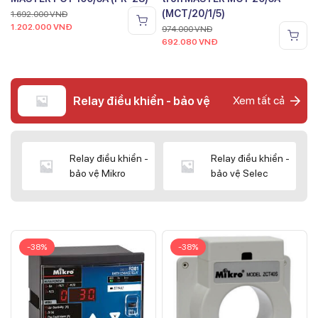
(MCT/20/1/5)
1.692.000
VNĐ
1.202.000
VNĐ
974.000
VNĐ
692.080
VNĐ
Relay điều khiển - bảo vệ
Xem tất cả
Relay điều khiển -
Relay điều khiển -
bảo vệ Mikro
bảo vệ Selec
-38%
-38%