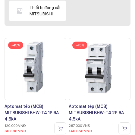
Thiết bị đóng cắt
MITSUBISHI
-45%
-45%
Aptomat tép (MCB)
Aptomat tép (MCB)
MITSUBISHI BHW-T4 1P 6A
MITSUBISHI BHW-T4 2P 6A
4.5kA
4.5kA
120.000
VNĐ
267.000
VNĐ
66.000
VNĐ
146.850
VNĐ