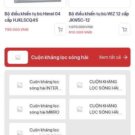
Bộ điều khiển tụ bù Himel 04
Bộ điều khiển tụ bù WIZ 12 cấp
cấp HJKL5CQ4S
JKW5C-12
1.070.000
VNĐ
795.000
VNĐ
910.000
VNĐ
Cuộn kháng lọc sóng hài
Xem tất cả
Cuộn kháng lọc
CUỘN KHÁNG
sóng hài INTER
LỌC SÓNG HÀI
WIN
ELEKTEK
Cuộn kháng lọc
CUỘN KHÁNG
sóng hài MIKRO
LỌC SÓNG HÀI
NUINTEK
Cuộn kháng lọc