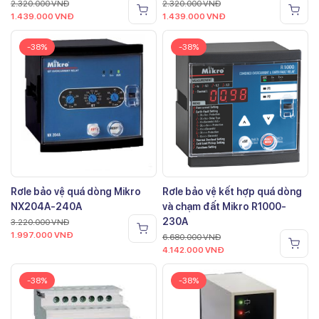
2.320.000
VNĐ
2.320.000
VNĐ
1.439.000
VNĐ
1.439.000
VNĐ
-38%
-38%
Rơle bảo vệ quá dòng Mikro
Rơle bảo vệ kết hợp quá dòng
NX204A-240A
và chạm đất Mikro R1000-
230A
3.220.000
VNĐ
1.997.000
VNĐ
6.680.000
VNĐ
4.142.000
VNĐ
-38%
-38%