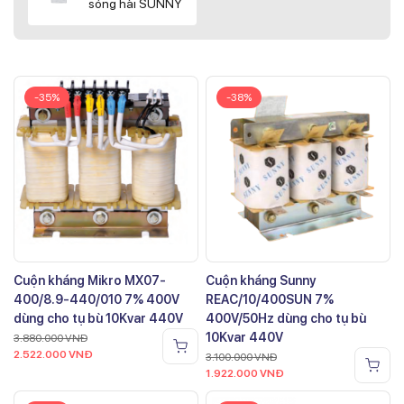
sóng hài SUNNY
-35%
-38%
Cuộn kháng Mikro MX07-
Cuộn kháng Sunny
400/8.9-440/010 7% 400V
REAC/10/400SUN 7%
dùng cho tụ bù 10Kvar 440V
400V/50Hz dùng cho tụ bù
10Kvar 440V
3.880.000
VNĐ
2.522.000
VNĐ
3.100.000
VNĐ
1.922.000
VNĐ