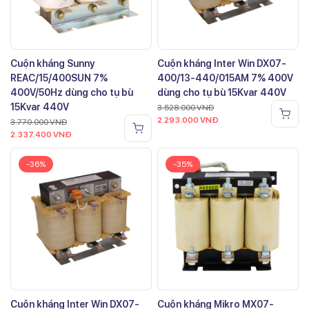
Cuộn kháng Sunny
Cuộn kháng Inter Win DX07-
REAC/15/400SUN 7%
400/13-440/015AM 7% 400V
400V/50Hz dùng cho tụ bù
dùng cho tụ bù 15Kvar 440V
15Kvar 440V
3.528.000
VNĐ
2.293.000
VNĐ
3.770.000
VNĐ
2.337.400
VNĐ
-36%
-35%
Cuộn kháng Inter Win DX07-
Cuộn kháng Mikro MX07-