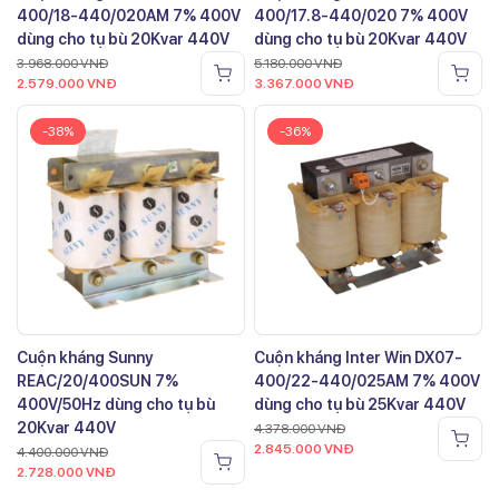
400/18-440/020AM 7% 400V
400/17.8-440/020 7% 400V
dùng cho tụ bù 20Kvar 440V
dùng cho tụ bù 20Kvar 440V
3.968.000
VNĐ
5.180.000
VNĐ
2.579.000
VNĐ
3.367.000
VNĐ
-38%
-36%
Cuộn kháng Sunny
Cuộn kháng Inter Win DX07-
REAC/20/400SUN 7%
400/22-440/025AM 7% 400V
400V/50Hz dùng cho tụ bù
dùng cho tụ bù 25Kvar 440V
20Kvar 440V
4.378.000
VNĐ
2.845.000
VNĐ
4.400.000
VNĐ
2.728.000
VNĐ