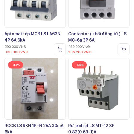
Aptomat tép MCB LS LA63N
Contactor ( khởi động từ ) LS
4P 6A 6kA
MC-6a 3P 6A
590.000
VNĐ
420.000
VNĐ
336.300
VNĐ
235.200
VNĐ
-43%
-44%
RCCB LS RKN 1P+N 25A 30mA
Rơ le nhiệt LS MT-12 3P
6kA
0.82(0.63-1)A