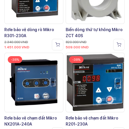
Rơle bảo vệ dòng rò Mikro
Biến dòng thứ tự không Mikro
R301-230A
ZCT 40S
2.340.000
VNĐ
820.000
VNĐ
1.451.000
VNĐ
509.000
VNĐ
-38%
-38%
Rơle bảo vệ chạm đất Mikro
Rơle bảo vệ chạm đất Mikro
NX201A-240A
R201-230A