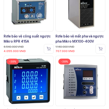
Rơle bảo vệ công suất ngược
Rơle bảo vệ mất pha và ngược
Mikro RPR 415A
pha Mikro MX100-400V
6.540.000
VNĐ
1.140.000
VNĐ
4.055.000
VNĐ
707.000
VNĐ
-38%
-38%