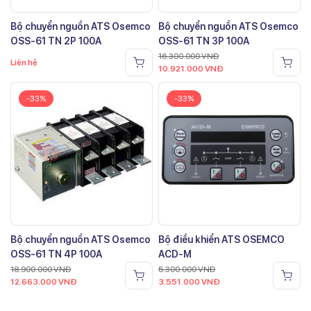
Bộ chuyển nguồn ATS Osemco
Bộ chuyển nguồn ATS Osemco
OSS-61 TN 2P 100A
OSS-61 TN 3P 100A
16.300.000
VNĐ
Liên hệ
10.921.000
VNĐ
-33%
-33%
Bộ chuyển nguồn ATS Osemco
Bộ điều khiển ATS OSEMCO
OSS-61 TN 4P 100A
ACD-M
18.900.000
VNĐ
5.300.000
VNĐ
12.663.000
VNĐ
3.551.000
VNĐ