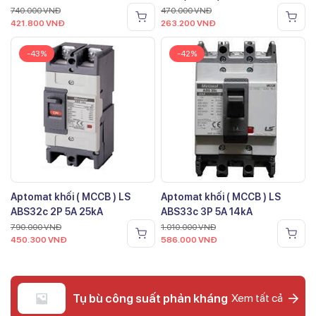
740.000
VNĐ
470.000
VNĐ
421.800
VNĐ
263.200
VNĐ
-43%
-42%
Aptomat khối ( MCCB ) LS
Aptomat khối ( MCCB ) LS
ABS32c 2P 5A 25kA
ABS33c 3P 5A 14kA
790.000
VNĐ
1.010.000
VNĐ
450.300
VNĐ
586.000
VNĐ
Tụ bù công suất phản kháng
Xem tất cả