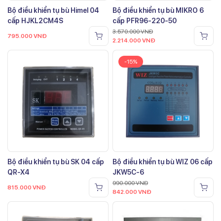
Bộ điều khiển tụ bù Himel 04
Bộ điều khiển tụ bù MIKRO 6
cấp HJKL2CM4S
cấp PFR96-220-50
3.570.000
VNĐ
795.000
VNĐ
2.214.000
VNĐ
-15%
Bộ điều khiển tụ bù SK 04 cấp
Bộ điều khiển tụ bù WIZ 06 cấp
QR-X4
JKW5C-6
990.000
VNĐ
815.000
VNĐ
842.000
VNĐ