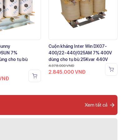
Sunny
Cuộn kháng Inter Win DX07-
0SUN 7%
400/22-440/025AM 7% 400V
ng cho tụ bù
dùng cho tụ bù 25Kvar 440V
4.378.000
VNĐ
2.845.000
VNĐ
VNĐ
Xem tất cả