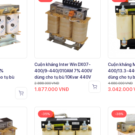
Cuộn kháng Inter Win DX07-
Cuộn kháng 
7%
400/9-440/010AM 7% 400V
400/13.3-44
o tụ bù
dùng cho tụ bù 10Kvar 440V
dùng cho tụ 
2.888.000
VNĐ
4.680.000
VNĐ
1.877.000
VNĐ
3.042.000
-35%
-38%