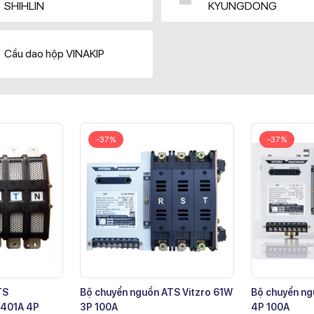
SHIHLIN
KYUNGDONG
Cầu dao hộp VINAKIP
-37%
-37%
TS
Bộ chuyển nguồn ATS Vitzro 61W
Bộ chuyển ng
401A 4P
3P 100A
4P 100A