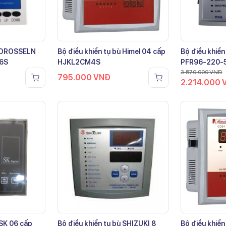
ù DROSSELN
Bộ điều khiển tụ bù Himel 04 cấp
Bộ điều khiển
-6S
HJKL2CM4S
PFR96-220-
3.570.000
VNĐ
795.000
VNĐ
2.214.000
 SK 06 cấp
Bộ điều khiển tụ bù SHIZUKI 8
Bộ điều khiển