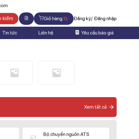
.com
Giỏ hàng
0
Đăng ký
Đăng nhập
m kiếm
Tin tức
Liên hệ
Yêu cầu báo giá
Xem tất cả
Bộ chuyển nguồn ATS