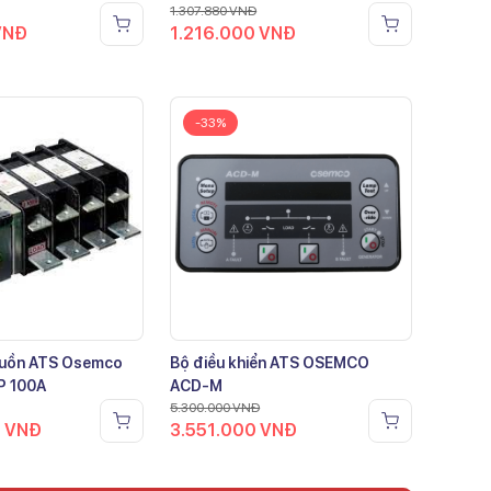
1.307.880
VNĐ
VNĐ
1.216.000
VNĐ
-33%
guồn ATS Osemco
Bộ điều khiển ATS OSEMCO
P 100A
ACD-M
5.300.000
VNĐ
0
VNĐ
3.551.000
VNĐ