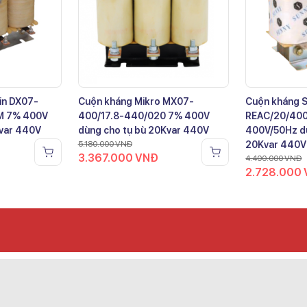
in DX07-
Cuộn kháng Mikro MX07-
Cuộn kháng 
M 7% 400V
400/17.8-440/020 7% 400V
REAC/20/40
Kvar 440V
dùng cho tụ bù 20Kvar 440V
400V/50Hz dù
5.180.000
VNĐ
20Kvar 440V
3.367.000
VNĐ
4.400.000
VNĐ
2.728.000