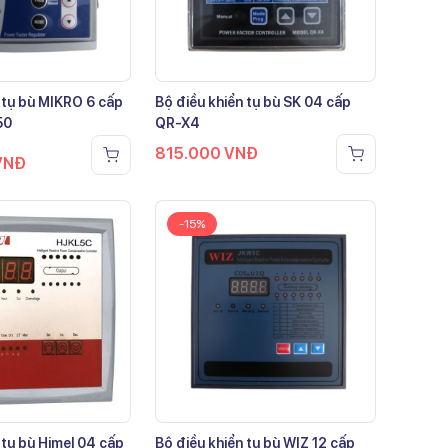
 tụ bù MIKRO 6 cấp
Bộ điều khiển tụ bù SK 04 cấp
50
QR-X4
815.000
VNĐ
VNĐ
-15%
 tụ bù Himel 04 cấp
Bộ điều khiển tụ bù WIZ 12 cấp