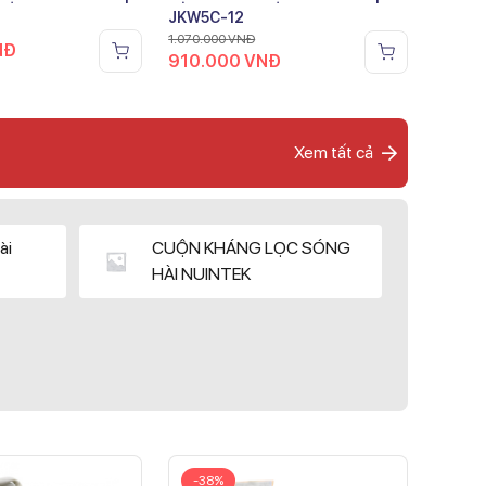
JKW5C-12
1.070.000
VNĐ
NĐ
910.000
VNĐ
Xem tất cả
ài
CUỘN KHÁNG LỌC SÓNG
HÀI NUINTEK
-38%