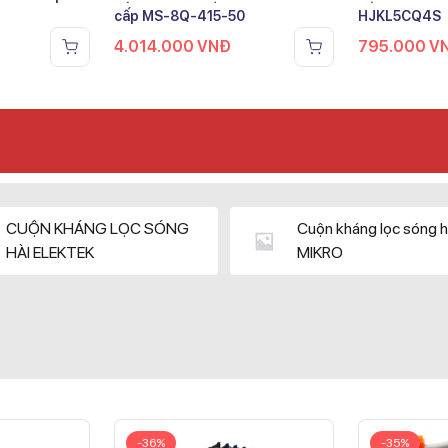
cấp MS-8Q-415-50
HJKL5CQ4S
4.014.000
VNĐ
795.000
V
CUỘN KHÁNG LỌC SÓNG
Cuộn kháng lọc sóng h
HÀI ELEKTEK
MIKRO
-36%
-35%