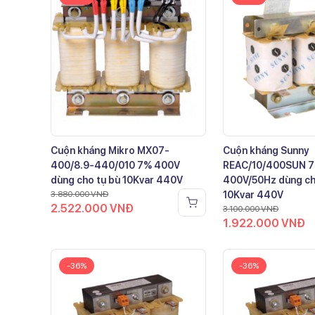
Cuộn kháng Mikro MX07-
Cuộn kháng Sunny
400/8.9-440/010 7% 400V
REAC/10/400SUN 
dùng cho tụ bù 10Kvar 440V
400V/50Hz dùng ch
3.880.000
VNĐ
10Kvar 440V
2.522.000
VNĐ
3.100.000
VNĐ
1.922.000
VNĐ
-36%
-36%