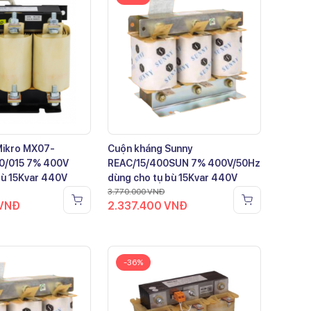
Mikro MX07-
Cuộn kháng Sunny
0/015 7% 400V
REAC/15/400SUN 7% 400V/50Hz
bù 15Kvar 440V
dùng cho tụ bù 15Kvar 440V
3.770.000
VNĐ
VNĐ
2.337.400
VNĐ
-36%