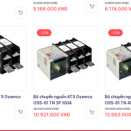
8.200.000
VNĐ
9.800.000
VNĐ
5.166.000
VNĐ
6.174.000
-33%
-33%
ATS Osemco
Bộ chuyển nguồn ATS Osemco
Bộ chuyển n
OSS-61 TN 3P 100A
OSS-61 TN 4
16.300.000
VNĐ
18.900.000
VNĐ
10.921.000
VNĐ
12.663.00