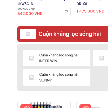
JKW5C-6
QR-X6
990.000
VNĐ
1.475.000
VNĐ
842.000
VNĐ
Cuộn kháng lọc sóng hài
Cuộn kháng lọc sóng hài
INTER WIN
Cuộn kháng lọc sóng hài
SUNNY
-35%
-38%