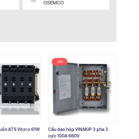
OSEMCO
-8%
uồn ATS Vitzro 61W
Cầu dao hộp VINAKIP 3 pha 3
cực 100A 660V