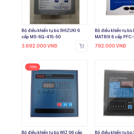
Bộ điều khiển tụ bù SHIZUKI 6
Bộ điều khiển tụ b
cấp MS-6Q-415-50
MATRIX 6 cấp PFC
3.692.000
VNĐ
792.000
VNĐ
-15%
Bộ điều khiển tụ bù WIZ 06 cấp
Bộ điều khiển tụ bù