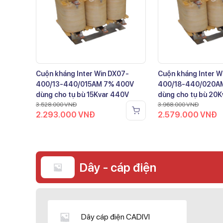
Cuộn kháng Inter Win DX07-
Cuộn kháng Inter W
400/13-440/015AM 7% 400V
400/18-440/020A
dùng cho tụ bù 15Kvar 440V
dùng cho tụ bù 20
3.528.000
VNĐ
3.968.000
VNĐ
2.293.000
VNĐ
2.579.000
VNĐ
Dây - cáp điện
Dây cáp điện CADIVI