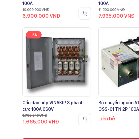
100A
100A
10.000.000
VNĐ
11.500.000
VNĐ
6.900.000
VNĐ
7.935.000
VNĐ
-8%
Cầu dao hộp VINAKIP 3 pha 4
Bộ chuyển nguồn 
cực 100A 660V
OSS-61 TN 2P 100A
1.790.640
VNĐ
Liên hệ
1.665.000
VNĐ