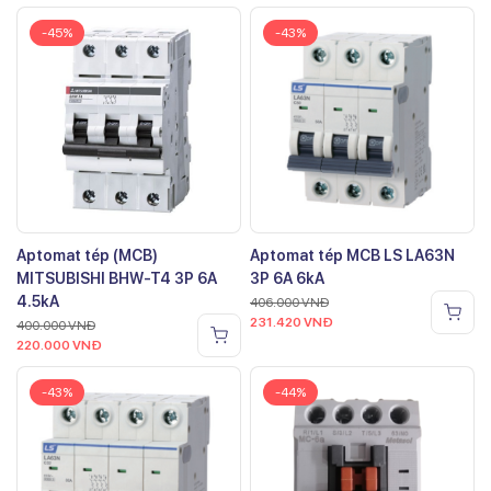
-45%
-43%
Aptomat tép (MCB)
Aptomat tép MCB LS LA63N
MITSUBISHI BHW-T4 3P 6A
3P 6A 6kA
4.5kA
406.000
VNĐ
231.420
VNĐ
400.000
VNĐ
220.000
VNĐ
-43%
-44%