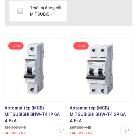
Thiết bị đóng cắt
MITSUBISHI
-45%
-45%
Aptomat tép (MCB)
Aptomat tép (MCB)
MITSUBISHI BHW-T4 1P 6A
MITSUBISHI BHW-T4 2P 6A
4.5kA
4.5kA
120.000
VNĐ
267.000
VNĐ
66.000
VNĐ
146.850
VNĐ