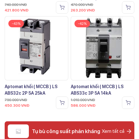
740.000
VNĐ
470.000
VNĐ
421.800
VNĐ
263.200
VNĐ
-43%
-42%
Aptomat khối ( MCCB ) LS
Aptomat khối ( MCCB ) LS
ABS32c 2P 5A 25kA
ABS33c 3P 5A 14kA
790.000
VNĐ
1.010.000
VNĐ
450.300
VNĐ
586.000
VNĐ
Tụ bù công suất phản kháng
Xem tất cả