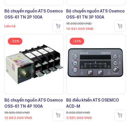
Bộ chuyển nguồn ATS Osemco
Bộ chuyển nguồn ATS Osemco
OSS-61 TN 2P 100A
OSS-61 TN 3P 100A
16.300.000
VNĐ
Liên hệ
10.921.000
VNĐ
-33%
-33%
Bộ chuyển nguồn ATS Osemco
Bộ điều khiển ATS OSEMCO
OSS-61 TN 4P 100A
ACD-M
18.900.000
VNĐ
5.300.000
VNĐ
12.663.000
VNĐ
3.551.000
VNĐ