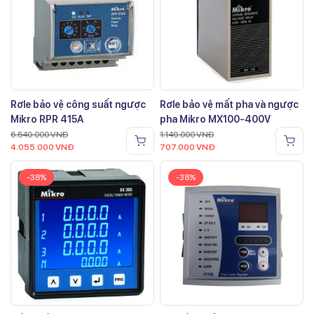
Rơle bảo vệ công suất ngược
Rơle bảo vệ mất pha và ngược
Mikro RPR 415A
pha Mikro MX100-400V
6.540.000
VNĐ
1.140.000
VNĐ
4.055.000
VNĐ
707.000
VNĐ
-38%
-38%