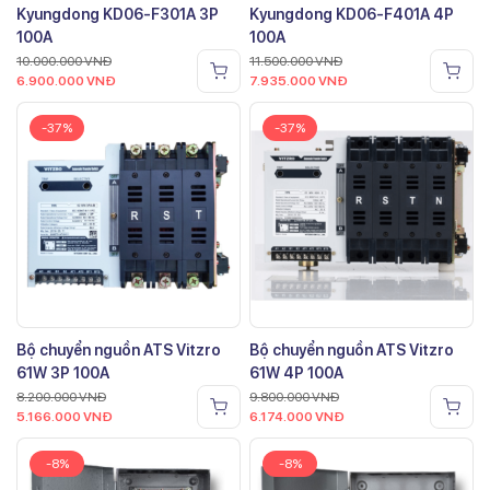
Kyungdong KD06-F301A 3P
Kyungdong KD06-F401A 4P
100A
100A
10.000.000
VNĐ
11.500.000
VNĐ
6.900.000
VNĐ
7.935.000
VNĐ
-37%
-37%
Bộ chuyển nguồn ATS Vitzro
Bộ chuyển nguồn ATS Vitzro
61W 3P 100A
61W 4P 100A
8.200.000
VNĐ
9.800.000
VNĐ
5.166.000
VNĐ
6.174.000
VNĐ
-8%
-8%