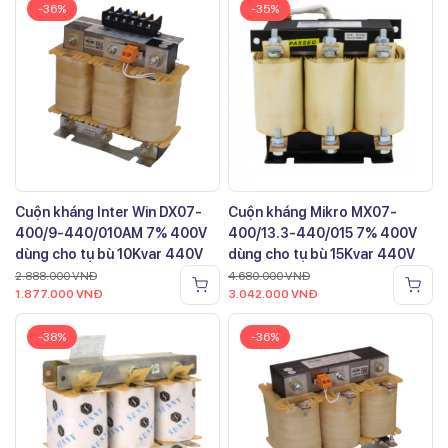
-36%
-35%
Cuộn kháng Inter Win DX07-
Cuộn kháng Mikro MX07-
400/9-440/010AM 7% 400V
400/13.3-440/015 7% 400V
dùng cho tụ bù 10Kvar 440V
dùng cho tụ bù 15Kvar 440V
2.888.000
VNĐ
4.680.000
VNĐ
1.877.000
VNĐ
3.042.000
VNĐ
-38%
-36%