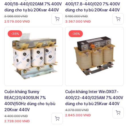
400/18-440/020AM 7% 400V
400/17.8-440/020 7% 400V
dùng cho tụ bù 20Kvar 440V
dùng cho tụ bù 20Kvar 440V
3.968.000
VNĐ
5.180.000
VNĐ
2.579.000
VNĐ
3.367.000
VNĐ
-38%
-36%
Cuộn kháng Sunny
Cuộn kháng Inter Win DX07-
REAC/20/400SUN 7%
400/22-440/025AM 7% 400V
400V/50Hz dùng cho tụ bù
dùng cho tụ bù 25Kvar 440V
20Kvar 440V
4.378.000
VNĐ
2.845.000
VNĐ
4.400.000
VNĐ
2.728.000
VNĐ