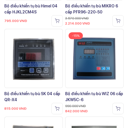
Bộ điều khiển tụ bù Himel 04
Bộ điều khiển tụ bù MIKRO 6
cấp HJKL2CM4S
cấp PFR96-220-50
3.570.000
VNĐ
795.000
VNĐ
2.214.000
VNĐ
-15%
Bộ điều khiển tụ bù SK 04 cấp
Bộ điều khiển tụ bù WIZ 06 cấp
QR-X4
JKW5C-6
990.000
VNĐ
815.000
VNĐ
842.000
VNĐ