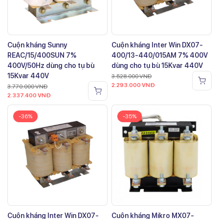
Cuộn kháng Sunny
Cuộn kháng Inter Win DX07-
REAC/15/400SUN 7%
400/13-440/015AM 7% 400V
400V/50Hz dùng cho tụ bù
dùng cho tụ bù 15Kvar 440V
15Kvar 440V
3.528.000
VNĐ
2.293.000
VNĐ
3.770.000
VNĐ
2.337.400
VNĐ
-36%
-35%
Cuộn kháng Inter Win DX07-
Cuộn kháng Mikro MX07-