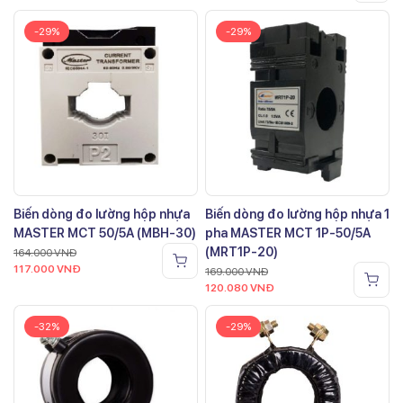
-29%
-29%
Biến dòng đo lường hộp nhựa
Biến dòng đo lường hộp nhựa 1
MASTER MCT 50/5A (MBH-30)
pha MASTER MCT 1P-50/5A
(MRT1P-20)
164.000
VNĐ
117.000
VNĐ
169.000
VNĐ
120.080
VNĐ
-32%
-29%