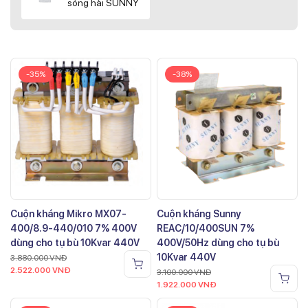
sóng hài SUNNY
-35%
-38%
Cuộn kháng Mikro MX07-
Cuộn kháng Sunny
400/8.9-440/010 7% 400V
REAC/10/400SUN 7%
dùng cho tụ bù 10Kvar 440V
400V/50Hz dùng cho tụ bù
10Kvar 440V
3.880.000
VNĐ
2.522.000
VNĐ
3.100.000
VNĐ
1.922.000
VNĐ