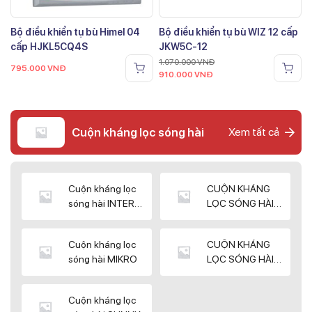
Bộ điều khiển tụ bù Himel 04
Bộ điều khiển tụ bù WIZ 12 cấp
cấp HJKL5CQ4S
JKW5C-12
1.070.000
VNĐ
795.000
VNĐ
910.000
VNĐ
Cuộn kháng lọc sóng hài
Xem tất cả
Cuộn kháng lọc
CUỘN KHÁNG
sóng hài INTER
LỌC SÓNG HÀI
WIN
ELEKTEK
Cuộn kháng lọc
CUỘN KHÁNG
sóng hài MIKRO
LỌC SÓNG HÀI
NUINTEK
Cuộn kháng lọc