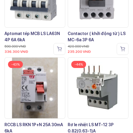
Aptomat tép MCB LS LA63N
Contactor ( khởi động từ ) LS
4P 6A 6kA
MC-6a 3P 6A
590.000
VNĐ
420.000
VNĐ
336.300
VNĐ
235.200
VNĐ
-43%
-44%
RCCB LS RKN 1P+N 25A 30mA
Rơ le nhiệt LS MT-12 3P
6kA
0.82(0.63-1)A