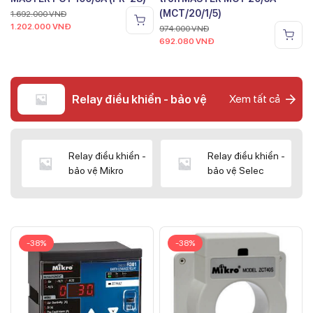
(MCT/20/1/5)
1.692.000
VNĐ
1.202.000
VNĐ
974.000
VNĐ
692.080
VNĐ
Relay điều khiển - bảo vệ
Xem tất cả
Relay điều khiển -
Relay điều khiển -
bảo vệ Mikro
bảo vệ Selec
-38%
-38%