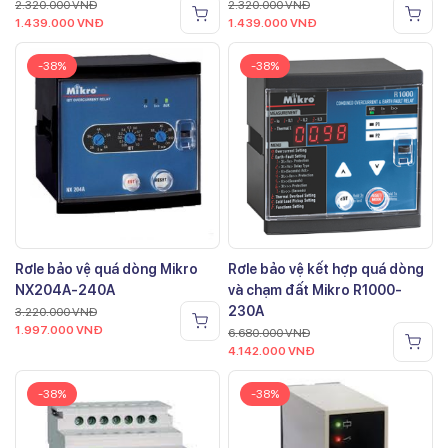
2.320.000
VNĐ
2.320.000
VNĐ
1.439.000
VNĐ
1.439.000
VNĐ
-38%
-38%
Rơle bảo vệ quá dòng Mikro
Rơle bảo vệ kết hợp quá dòng
NX204A-240A
và chạm đất Mikro R1000-
230A
3.220.000
VNĐ
1.997.000
VNĐ
6.680.000
VNĐ
4.142.000
VNĐ
-38%
-38%