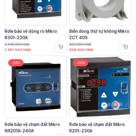
Rơle bảo vệ dòng rò Mikro
Biến dòng thứ tự không Mikro
R301-230A
ZCT 40S
2.340.000
VNĐ
820.000
VNĐ
1.451.000
VNĐ
509.000
VNĐ
-38%
-38%
Rơle bảo vệ chạm đất Mikro
Rơle bảo vệ chạm đất Mikro
NX201A-240A
R201-230A