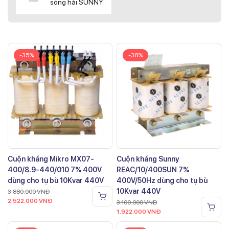
sóng hài SUNNY
-35%
-38%
Cuộn kháng Mikro MX07-
Cuộn kháng Sunny
400/8.9-440/010 7% 400V
REAC/10/400SUN 7%
dùng cho tụ bù 10Kvar 440V
400V/50Hz dùng cho tụ bù
10Kvar 440V
3.880.000
VNĐ
2.522.000
VNĐ
3.100.000
VNĐ
1.922.000
VNĐ