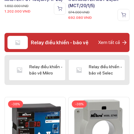
(MCT/20/1/5)
1.692.000
VNĐ
1.202.000
VNĐ
974.000
VNĐ
692.080
VNĐ
Relay điều khiển - bảo vệ
Xem tất cả
Relay điều khiển -
Relay điều khiển -
bảo vệ Mikro
bảo vệ Selec
-38%
-38%