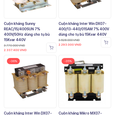
Cuộn kháng Sunny
Cuộn kháng Inter Win DX07-
REAC/15/400SUN 7%
400/13-440/015AM 7% 400V
400V/50Hz dùng cho tụ bù
dùng cho tụ bù 15Kvar 440V
15Kvar 440V
3.528.000
VNĐ
2.293.000
VNĐ
3.770.000
VNĐ
2.337.400
VNĐ
-36%
-35%
Cuộn kháng Inter Win DX07-
Cuộn kháng Mikro MX07-