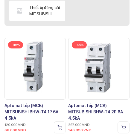
Thiết bị đóng cắt
MITSUBISHI
-45%
-45%
Aptomat tép (MCB)
Aptomat tép (MCB)
MITSUBISHI BHW-T4 1P 6A
MITSUBISHI BHW-T4 2P 6A
4.5kA
4.5kA
120.000
VNĐ
267.000
VNĐ
66.000
VNĐ
146.850
VNĐ