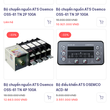
Bộ chuyển nguồn ATS Osemco
Bộ chuyển nguồn ATS Osemco
OSS-61 TN 2P 100A
OSS-61 TN 3P 100A
16.300.000
VNĐ
Liên hệ
10.921.000
VNĐ
-33%
-33%
Bộ chuyển nguồn ATS Osemco
Bộ điều khiển ATS OSEMCO
OSS-61 TN 4P 100A
ACD-M
18.900.000
VNĐ
5.300.000
VNĐ
12.663.000
VNĐ
3.551.000
VNĐ