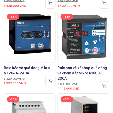
2.320.000
VNĐ
2.320.000
VNĐ
1.439.000
VNĐ
1.439.000
VNĐ
-38%
-38%
Rơle bảo vệ quá dòng Mikro
Rơle bảo vệ kết hợp quá dòng
NX204A-240A
và chạm đất Mikro R1000-
230A
3.220.000
VNĐ
1.997.000
VNĐ
6.680.000
VNĐ
4.142.000
VNĐ
-38%
-38%