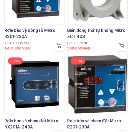
Rơle bảo vệ dòng rò Mikro
Biến dòng thứ tự không Mikro
R301-230A
ZCT 40S
2.340.000
VNĐ
820.000
VNĐ
1.451.000
VNĐ
509.000
VNĐ
-38%
-38%
Rơle bảo vệ chạm đất Mikro
Rơle bảo vệ chạm đất Mikro
NX201A-240A
R201-230A