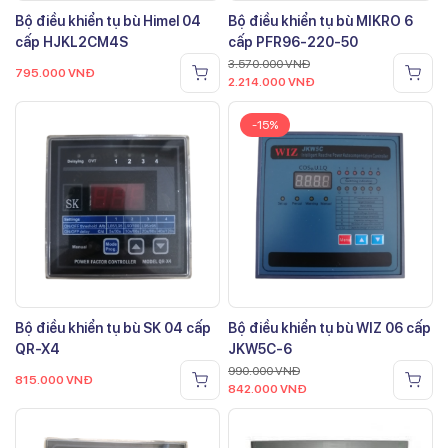
Bộ điều khiển tụ bù Himel 04
Bộ điều khiển tụ bù MIKRO 6
cấp HJKL2CM4S
cấp PFR96-220-50
3.570.000
VNĐ
795.000
VNĐ
2.214.000
VNĐ
-15%
Bộ điều khiển tụ bù SK 04 cấp
Bộ điều khiển tụ bù WIZ 06 cấp
QR-X4
JKW5C-6
990.000
VNĐ
815.000
VNĐ
842.000
VNĐ