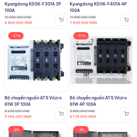
Kyungdong KD06-F301A 3P
Kyungdong KD06-F401A 4P
100A
100A
10.000.000
VNĐ
11.500.000
VNĐ
6.900.000
VNĐ
7.935.000
VNĐ
-37%
-37%
Bộ chuyển nguồn ATS Vitzro
Bộ chuyển nguồn ATS Vitzro
61W 3P 100A
61W 4P 100A
8.200.000
VNĐ
9.800.000
VNĐ
5.166.000
VNĐ
6.174.000
VNĐ
-8%
-8%