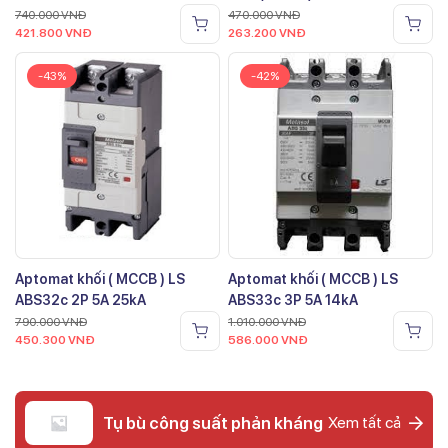
740.000
VNĐ
470.000
VNĐ
421.800
VNĐ
263.200
VNĐ
-43%
-42%
Aptomat khối ( MCCB ) LS
Aptomat khối ( MCCB ) LS
ABS32c 2P 5A 25kA
ABS33c 3P 5A 14kA
790.000
VNĐ
1.010.000
VNĐ
450.300
VNĐ
586.000
VNĐ
Tụ bù công suất phản kháng
Xem tất cả