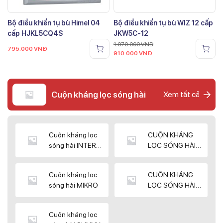
Bộ điều khiển tụ bù Himel 04
Bộ điều khiển tụ bù WIZ 12 cấp
cấp HJKL5CQ4S
JKW5C-12
1.070.000
VNĐ
795.000
VNĐ
910.000
VNĐ
Cuộn kháng lọc sóng hài
Xem tất cả
Cuộn kháng lọc
CUỘN KHÁNG
sóng hài INTER
LỌC SÓNG HÀI
WIN
ELEKTEK
Cuộn kháng lọc
CUỘN KHÁNG
sóng hài MIKRO
LỌC SÓNG HÀI
NUINTEK
Cuộn kháng lọc