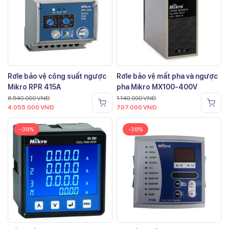
Rơle bảo vệ công suất ngược
Rơle bảo vệ mất pha và ngược
Mikro RPR 415A
pha Mikro MX100-400V
6.540.000
VNĐ
1.140.000
VNĐ
4.055.000
VNĐ
707.000
VNĐ
-38%
-38%