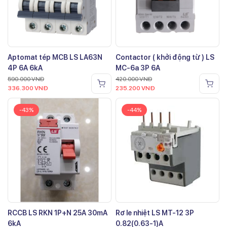
Aptomat tép MCB LS LA63N
Contactor ( khởi động từ ) LS
4P 6A 6kA
MC-6a 3P 6A
590.000
VNĐ
420.000
VNĐ
336.300
VNĐ
235.200
VNĐ
-43%
-44%
RCCB LS RKN 1P+N 25A 30mA
Rơ le nhiệt LS MT-12 3P
6kA
0.82(0.63-1)A