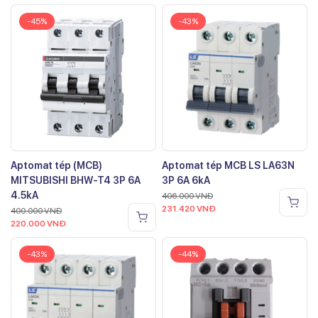
-45%
-43%
Aptomat tép (MCB)
Aptomat tép MCB LS LA63N
MITSUBISHI BHW-T4 3P 6A
3P 6A 6kA
4.5kA
406.000
VNĐ
231.420
VNĐ
400.000
VNĐ
220.000
VNĐ
-43%
-44%