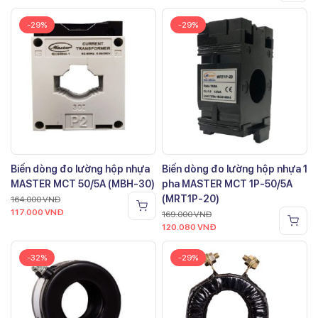
-29%
-29%
Biến dòng đo lường hộp nhựa
Biến dòng đo lường hộp nhựa 1
MASTER MCT 50/5A (MBH-30)
pha MASTER MCT 1P-50/5A
(MRT1P-20)
164.000
VNĐ
117.000
VNĐ
169.000
VNĐ
120.080
VNĐ
-32%
-29%