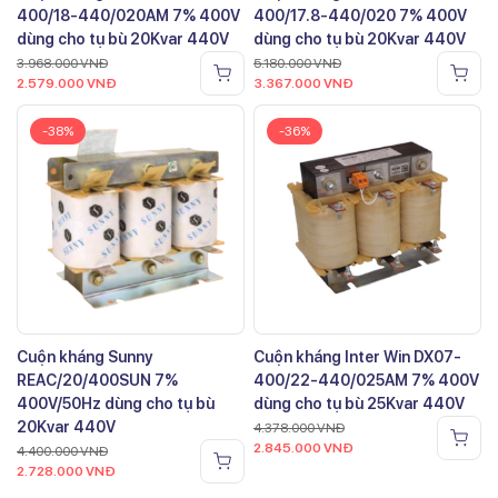
400/18-440/020AM 7% 400V
400/17.8-440/020 7% 400V
dùng cho tụ bù 20Kvar 440V
dùng cho tụ bù 20Kvar 440V
3.968.000
VNĐ
5.180.000
VNĐ
2.579.000
VNĐ
3.367.000
VNĐ
-38%
-36%
Cuộn kháng Sunny
Cuộn kháng Inter Win DX07-
REAC/20/400SUN 7%
400/22-440/025AM 7% 400V
400V/50Hz dùng cho tụ bù
dùng cho tụ bù 25Kvar 440V
20Kvar 440V
4.378.000
VNĐ
2.845.000
VNĐ
4.400.000
VNĐ
2.728.000
VNĐ