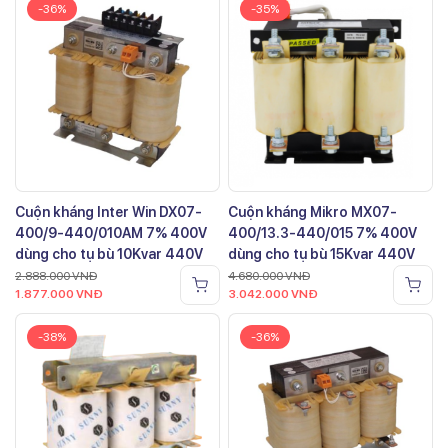
-36%
-35%
Cuộn kháng Inter Win DX07-
Cuộn kháng Mikro MX07-
400/9-440/010AM 7% 400V
400/13.3-440/015 7% 400V
dùng cho tụ bù 10Kvar 440V
dùng cho tụ bù 15Kvar 440V
2.888.000
VNĐ
4.680.000
VNĐ
1.877.000
VNĐ
3.042.000
VNĐ
-38%
-36%