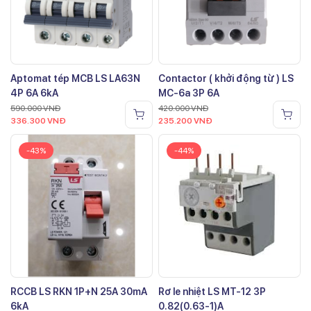
Aptomat tép MCB LS LA63N
Contactor ( khởi động từ ) LS
4P 6A 6kA
MC-6a 3P 6A
590.000
VNĐ
420.000
VNĐ
336.300
VNĐ
235.200
VNĐ
-43%
-44%
RCCB LS RKN 1P+N 25A 30mA
Rơ le nhiệt LS MT-12 3P
6kA
0.82(0.63-1)A