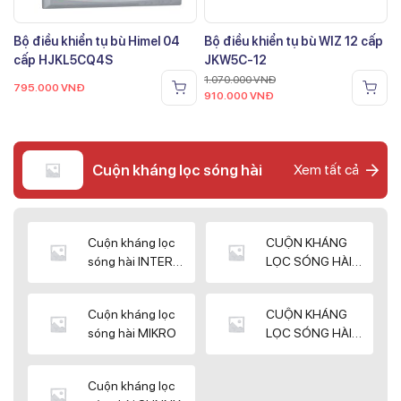
Bộ điều khiển tụ bù Himel 04
Bộ điều khiển tụ bù WIZ 12 cấp
cấp HJKL5CQ4S
JKW5C-12
1.070.000
VNĐ
795.000
VNĐ
910.000
VNĐ
Cuộn kháng lọc sóng hài
Xem tất cả
Cuộn kháng lọc
CUỘN KHÁNG
sóng hài INTER
LỌC SÓNG HÀI
WIN
ELEKTEK
Cuộn kháng lọc
CUỘN KHÁNG
sóng hài MIKRO
LỌC SÓNG HÀI
NUINTEK
Cuộn kháng lọc