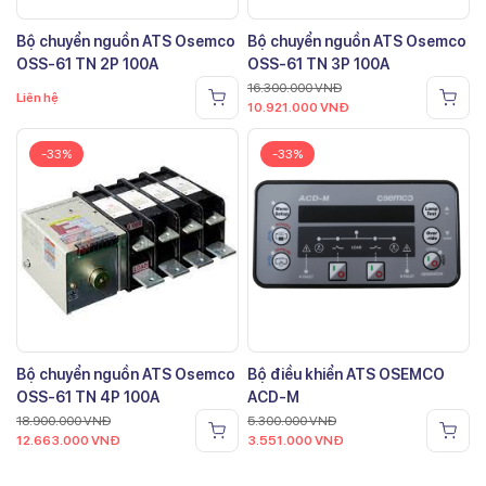
Bộ chuyển nguồn ATS Osemco
Bộ chuyển nguồn ATS Osemco
OSS-61 TN 2P 100A
OSS-61 TN 3P 100A
16.300.000
VNĐ
Liên hệ
10.921.000
VNĐ
-33%
-33%
Bộ chuyển nguồn ATS Osemco
Bộ điều khiển ATS OSEMCO
OSS-61 TN 4P 100A
ACD-M
18.900.000
VNĐ
5.300.000
VNĐ
12.663.000
VNĐ
3.551.000
VNĐ