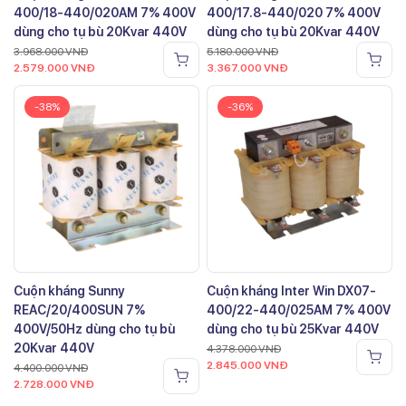
400/18-440/020AM 7% 400V
400/17.8-440/020 7% 400V
dùng cho tụ bù 20Kvar 440V
dùng cho tụ bù 20Kvar 440V
3.968.000
VNĐ
5.180.000
VNĐ
2.579.000
VNĐ
3.367.000
VNĐ
-38%
-36%
Cuộn kháng Sunny
Cuộn kháng Inter Win DX07-
REAC/20/400SUN 7%
400/22-440/025AM 7% 400V
400V/50Hz dùng cho tụ bù
dùng cho tụ bù 25Kvar 440V
20Kvar 440V
4.378.000
VNĐ
2.845.000
VNĐ
4.400.000
VNĐ
2.728.000
VNĐ