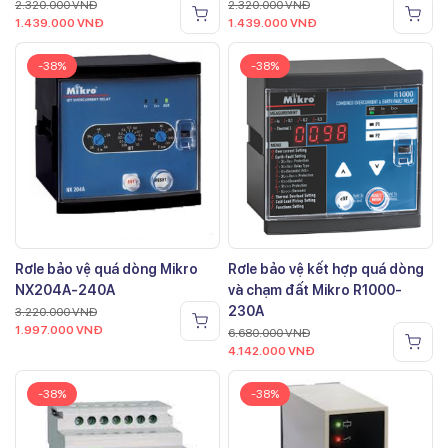
2.320.000
VNĐ
2.320.000
VNĐ
1.439.000
VNĐ
1.439.000
VNĐ
-38%
-38%
Rơle bảo vệ quá dòng Mikro
Rơle bảo vệ kết hợp quá dòng
NX204A-240A
và chạm đất Mikro R1000-
230A
3.220.000
VNĐ
1.997.000
VNĐ
6.680.000
VNĐ
4.142.000
VNĐ
-38%
-38%