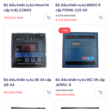
Bộ điều khiển tụ bù Himel 04
Bộ điều khiển tụ bù MIKRO 6
cấp HJKL2CM4S
cấp PFR96-220-50
3.570.000
VNĐ
795.000
VNĐ
2.214.000
VNĐ
-15%
Bộ điều khiển tụ bù SK 04 cấp
Bộ điều khiển tụ bù WIZ 06 cấp
QR-X4
JKW5C-6
990.000
VNĐ
815.000
VNĐ
842.000
VNĐ