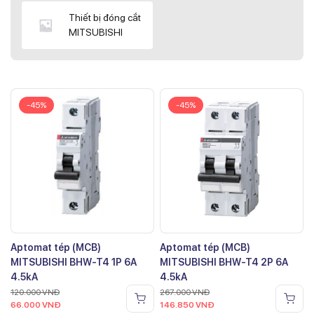
Thiết bị đóng cắt
MITSUBISHI
-45%
-45%
Aptomat tép (MCB)
Aptomat tép (MCB)
MITSUBISHI BHW-T4 1P 6A
MITSUBISHI BHW-T4 2P 6A
4.5kA
4.5kA
120.000
VNĐ
267.000
VNĐ
66.000
VNĐ
146.850
VNĐ