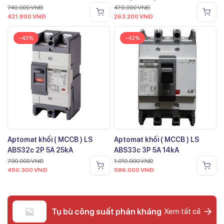
740.000
VNĐ
470.000
VNĐ
421.800
VNĐ
263.200
VNĐ
-43%
-42%
Aptomat khối ( MCCB ) LS
Aptomat khối ( MCCB ) LS
ABS32c 2P 5A 25kA
ABS33c 3P 5A 14kA
790.000
VNĐ
1.010.000
VNĐ
450.300
VNĐ
586.000
VNĐ
Tụ bù công suất phản kháng
Xem tất cả