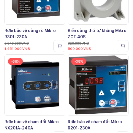
Rơle bảo vệ dòng rò Mikro
Biến dòng thứ tự không Mikro
R301-230A
ZCT 40S
2.340.000
VNĐ
820.000
VNĐ
1.451.000
VNĐ
509.000
VNĐ
-38%
-38%
Rơle bảo vệ chạm đất Mikro
Rơle bảo vệ chạm đất Mikro
NX201A-240A
R201-230A