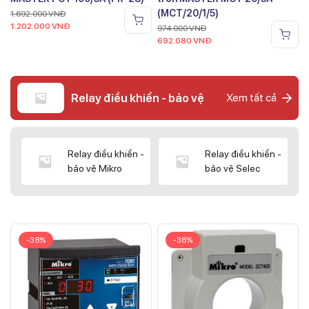
(MCT/20/1/5)
1.692.000
VNĐ
1.202.000
VNĐ
974.000
VNĐ
692.080
VNĐ
Relay điều khiển - bảo vệ
Xem tất cả
Relay điều khiển -
Relay điều khiển -
bảo vệ Mikro
bảo vệ Selec
-38%
-38%