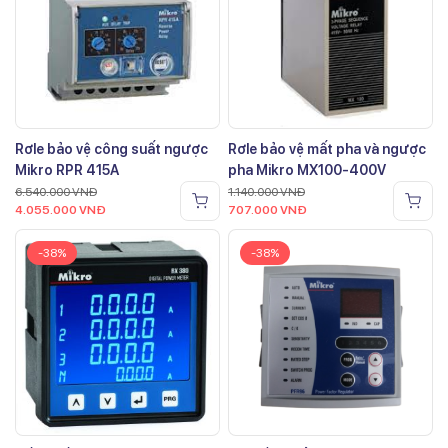
Rơle bảo vệ công suất ngược
Rơle bảo vệ mất pha và ngược
Mikro RPR 415A
pha Mikro MX100-400V
6.540.000
VNĐ
1.140.000
VNĐ
4.055.000
VNĐ
707.000
VNĐ
-38%
-38%