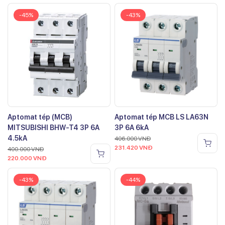
-45%
-43%
Aptomat tép (MCB)
Aptomat tép MCB LS LA63N
MITSUBISHI BHW-T4 3P 6A
3P 6A 6kA
4.5kA
406.000
VNĐ
231.420
VNĐ
400.000
VNĐ
220.000
VNĐ
-43%
-44%