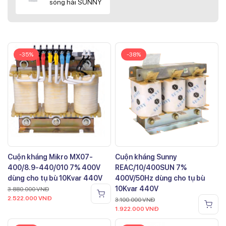
sóng hài SUNNY
-35%
-38%
Cuộn kháng Mikro MX07-
Cuộn kháng Sunny
400/8.9-440/010 7% 400V
REAC/10/400SUN 7%
dùng cho tụ bù 10Kvar 440V
400V/50Hz dùng cho tụ bù
10Kvar 440V
3.880.000
VNĐ
2.522.000
VNĐ
3.100.000
VNĐ
1.922.000
VNĐ