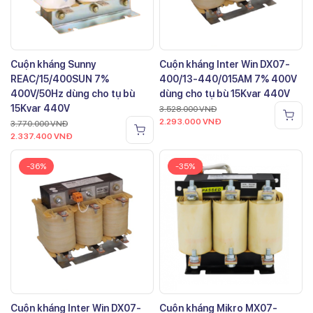
Cuộn kháng Sunny
Cuộn kháng Inter Win DX07-
REAC/15/400SUN 7%
400/13-440/015AM 7% 400V
400V/50Hz dùng cho tụ bù
dùng cho tụ bù 15Kvar 440V
15Kvar 440V
3.528.000
VNĐ
2.293.000
VNĐ
3.770.000
VNĐ
2.337.400
VNĐ
-36%
-35%
Cuộn kháng Inter Win DX07-
Cuộn kháng Mikro MX07-