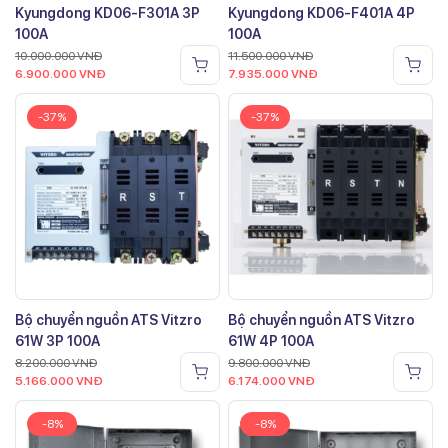
Kyungdong KD06-F301A 3P
Kyungdong KD06-F401A 4P
100A
100A
10.000.000
VNĐ
11.500.000
VNĐ
6.900.000
VNĐ
7.935.000
VNĐ
-37%
-37%
Bộ chuyển nguồn ATS Vitzro
Bộ chuyển nguồn ATS Vitzro
61W 3P 100A
61W 4P 100A
8.200.000
VNĐ
9.800.000
VNĐ
5.166.000
VNĐ
6.174.000
VNĐ
-8%
-8%