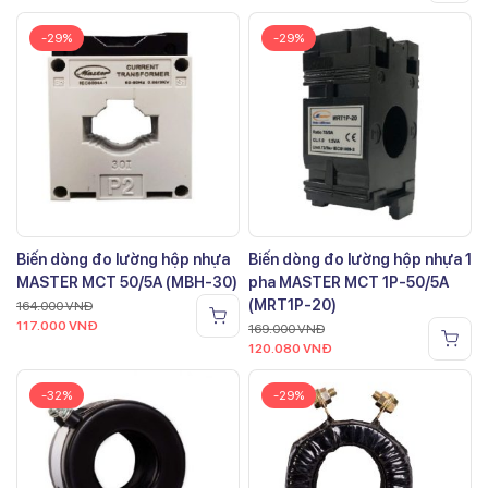
-29%
-29%
Biến dòng đo lường hộp nhựa
Biến dòng đo lường hộp nhựa 1
MASTER MCT 50/5A (MBH-30)
pha MASTER MCT 1P-50/5A
(MRT1P-20)
164.000
VNĐ
117.000
VNĐ
169.000
VNĐ
120.080
VNĐ
-32%
-29%