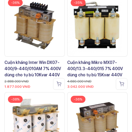
-36%
-35%
Cuộn kháng Inter Win DX07-
Cuộn kháng Mikro MX07-
400/9-440/010AM 7% 400V
400/13.3-440/015 7% 400V
dùng cho tụ bù 10Kvar 440V
dùng cho tụ bù 15Kvar 440V
2.888.000
VNĐ
4.680.000
VNĐ
1.877.000
VNĐ
3.042.000
VNĐ
-38%
-36%