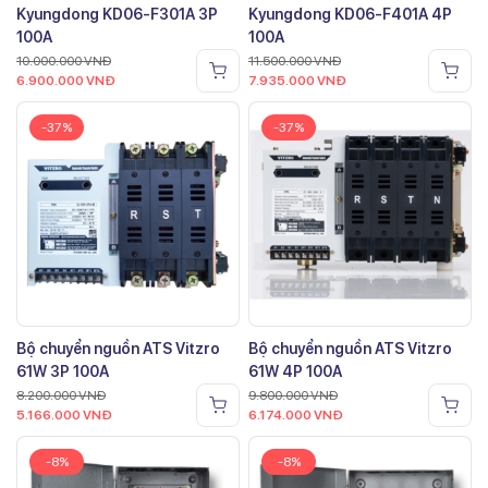
Kyungdong KD06-F301A 3P
Kyungdong KD06-F401A 4P
100A
100A
10.000.000
VNĐ
11.500.000
VNĐ
6.900.000
VNĐ
7.935.000
VNĐ
-37%
-37%
Bộ chuyển nguồn ATS Vitzro
Bộ chuyển nguồn ATS Vitzro
61W 3P 100A
61W 4P 100A
8.200.000
VNĐ
9.800.000
VNĐ
5.166.000
VNĐ
6.174.000
VNĐ
-8%
-8%