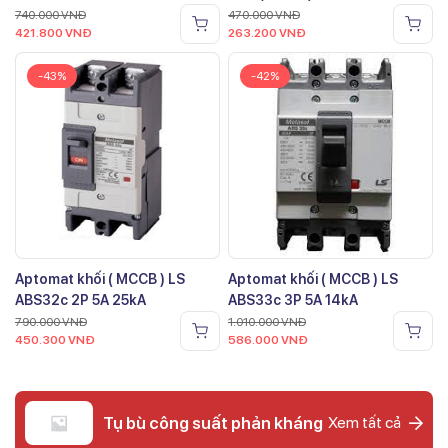
740.000
VNĐ
470.000
VNĐ
421.800
VNĐ
263.200
VNĐ
-43%
-42%
Aptomat khối ( MCCB ) LS
Aptomat khối ( MCCB ) LS
ABS32c 2P 5A 25kA
ABS33c 3P 5A 14kA
790.000
VNĐ
1.010.000
VNĐ
450.300
VNĐ
586.000
VNĐ
Tụ bù công suất phản kháng
Xem tất cả