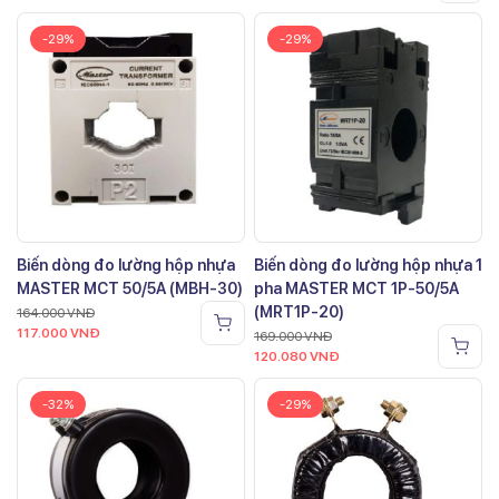
-29%
-29%
Biến dòng đo lường hộp nhựa
Biến dòng đo lường hộp nhựa 1
MASTER MCT 50/5A (MBH-30)
pha MASTER MCT 1P-50/5A
(MRT1P-20)
164.000
VNĐ
117.000
VNĐ
169.000
VNĐ
120.080
VNĐ
-32%
-29%