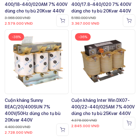
400/18-440/020AM 7% 400V
400/17.8-440/020 7% 400V
dùng cho tụ bù 20Kvar 440V
dùng cho tụ bù 20Kvar 440V
3.968.000
VNĐ
5.180.000
VNĐ
2.579.000
VNĐ
3.367.000
VNĐ
-38%
-36%
Cuộn kháng Sunny
Cuộn kháng Inter Win DX07-
REAC/20/400SUN 7%
400/22-440/025AM 7% 400V
400V/50Hz dùng cho tụ bù
dùng cho tụ bù 25Kvar 440V
20Kvar 440V
4.378.000
VNĐ
2.845.000
VNĐ
4.400.000
VNĐ
2.728.000
VNĐ