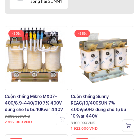
sóng hài SUNNY
-35%
-38%
Cuộn kháng Mikro MX07-
Cuộn kháng Sunny
400/8.9-440/010 7% 400V
REAC/10/400SUN 7%
dùng cho tụ bù 10Kvar 440V
400V/50Hz dùng cho tụ bù
10Kvar 440V
3.880.000
VNĐ
2.522.000
VNĐ
3.100.000
VNĐ
1.922.000
VNĐ