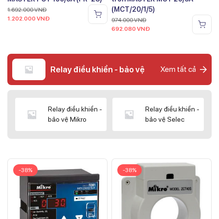
(MCT/20/1/5)
1.692.000
VNĐ
1.202.000
VNĐ
974.000
VNĐ
692.080
VNĐ
Relay điều khiển - bảo vệ
Xem tất cả
Relay điều khiển -
Relay điều khiển -
bảo vệ Mikro
bảo vệ Selec
-38%
-38%