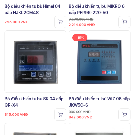
Bộ điều khiển tụ bù Himel 04
Bộ điều khiển tụ bù MIKRO 6
cấp HJKL2CM4S
cấp PFR96-220-50
3.570.000
VNĐ
795.000
VNĐ
2.214.000
VNĐ
-15%
Bộ điều khiển tụ bù SK 04 cấp
Bộ điều khiển tụ bù WIZ 06 cấp
QR-X4
JKW5C-6
990.000
VNĐ
815.000
VNĐ
842.000
VNĐ