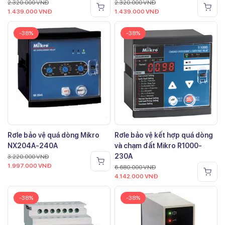
2.320.000
VNĐ
2.320.000
VNĐ
1.439.000
VNĐ
1.439.000
VNĐ
-38%
-38%
Rơle bảo vệ quá dòng Mikro
Rơle bảo vệ kết hợp quá dòng
NX204A-240A
và chạm đất Mikro R1000-
230A
3.220.000
VNĐ
1.997.000
VNĐ
6.680.000
VNĐ
4.142.000
VNĐ
-38%
-38%