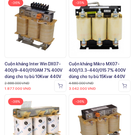
-36%
-35%
Cuộn kháng Inter Win DX07-
Cuộn kháng Mikro MX07-
400/9-440/010AM 7% 400V
400/13.3-440/015 7% 400V
dùng cho tụ bù 10Kvar 440V
dùng cho tụ bù 15Kvar 440V
2.888.000
VNĐ
4.680.000
VNĐ
1.877.000
VNĐ
3.042.000
VNĐ
-38%
-36%