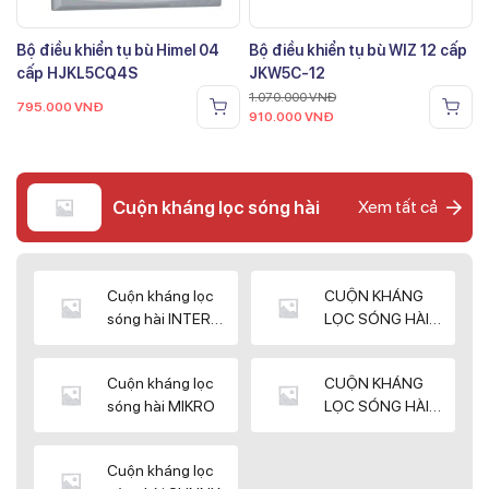
Bộ điều khiển tụ bù Himel 04
Bộ điều khiển tụ bù WIZ 12 cấp
cấp HJKL5CQ4S
JKW5C-12
1.070.000
VNĐ
795.000
VNĐ
910.000
VNĐ
Cuộn kháng lọc sóng hài
Xem tất cả
Cuộn kháng lọc
CUỘN KHÁNG
sóng hài INTER
LỌC SÓNG HÀI
WIN
ELEKTEK
Cuộn kháng lọc
CUỘN KHÁNG
sóng hài MIKRO
LỌC SÓNG HÀI
NUINTEK
Cuộn kháng lọc