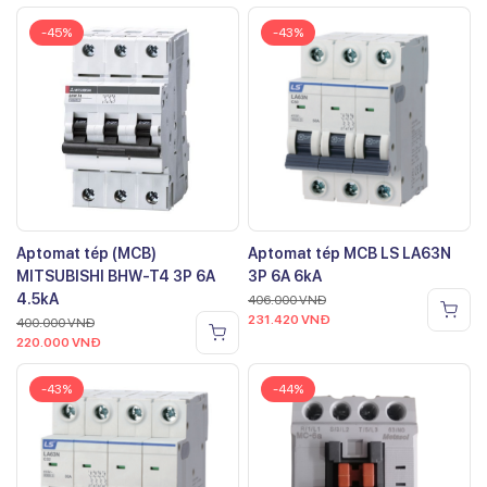
-45%
-43%
Aptomat tép (MCB)
Aptomat tép MCB LS LA63N
MITSUBISHI BHW-T4 3P 6A
3P 6A 6kA
4.5kA
406.000
VNĐ
231.420
VNĐ
400.000
VNĐ
220.000
VNĐ
-43%
-44%