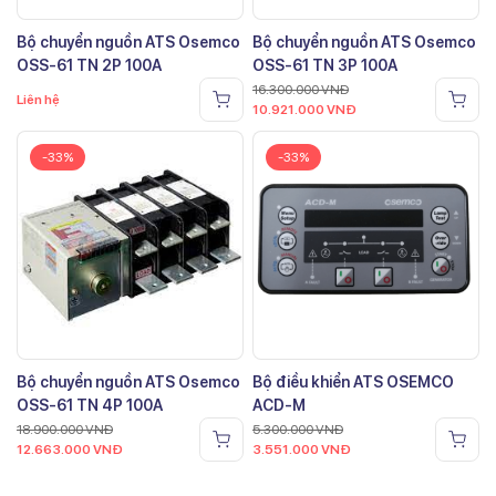
Bộ chuyển nguồn ATS Osemco
Bộ chuyển nguồn ATS Osemco
OSS-61 TN 2P 100A
OSS-61 TN 3P 100A
16.300.000
VNĐ
Liên hệ
10.921.000
VNĐ
-33%
-33%
Bộ chuyển nguồn ATS Osemco
Bộ điều khiển ATS OSEMCO
OSS-61 TN 4P 100A
ACD-M
18.900.000
VNĐ
5.300.000
VNĐ
12.663.000
VNĐ
3.551.000
VNĐ