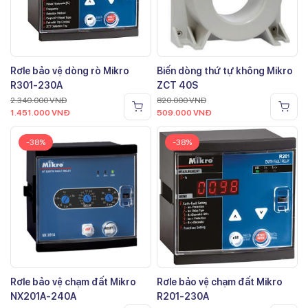
Rơle bảo vệ dòng rò Mikro
Biến dòng thứ tự không Mikro
R301-230A
ZCT 40S
2.340.000
VNĐ
820.000
VNĐ
1.451.000
VNĐ
509.000
VNĐ
-38%
-38%
Rơle bảo vệ chạm đất Mikro
Rơle bảo vệ chạm đất Mikro
NX201A-240A
R201-230A