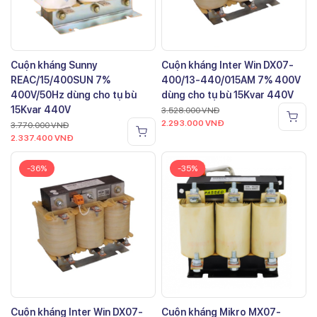
Cuộn kháng Sunny
Cuộn kháng Inter Win DX07-
REAC/15/400SUN 7%
400/13-440/015AM 7% 400V
400V/50Hz dùng cho tụ bù
dùng cho tụ bù 15Kvar 440V
15Kvar 440V
3.528.000
VNĐ
2.293.000
VNĐ
3.770.000
VNĐ
2.337.400
VNĐ
-36%
-35%
Cuộn kháng Inter Win DX07-
Cuộn kháng Mikro MX07-