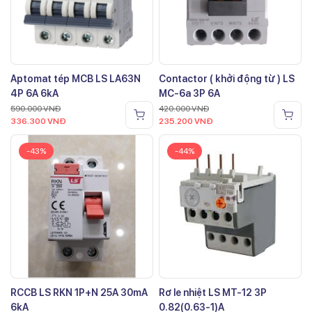
Aptomat tép MCB LS LA63N
Contactor ( khởi động từ ) LS
4P 6A 6kA
MC-6a 3P 6A
590.000
VNĐ
420.000
VNĐ
336.300
VNĐ
235.200
VNĐ
-43%
-44%
RCCB LS RKN 1P+N 25A 30mA
Rơ le nhiệt LS MT-12 3P
6kA
0.82(0.63-1)A