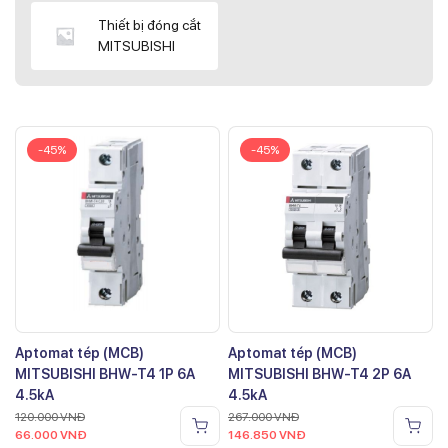
Thiết bị đóng cắt
MITSUBISHI
-45%
-45%
Aptomat tép (MCB)
Aptomat tép (MCB)
MITSUBISHI BHW-T4 1P 6A
MITSUBISHI BHW-T4 2P 6A
4.5kA
4.5kA
120.000
VNĐ
267.000
VNĐ
66.000
VNĐ
146.850
VNĐ