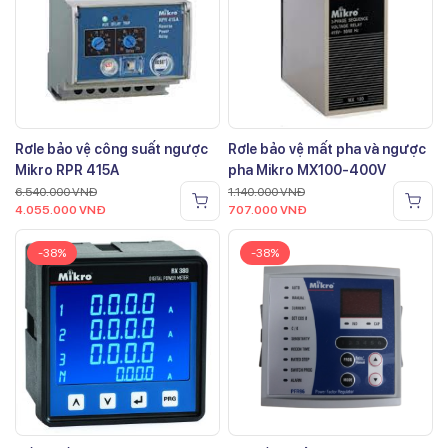
Rơle bảo vệ công suất ngược
Rơle bảo vệ mất pha và ngược
Mikro RPR 415A
pha Mikro MX100-400V
6.540.000
VNĐ
1.140.000
VNĐ
4.055.000
VNĐ
707.000
VNĐ
-38%
-38%