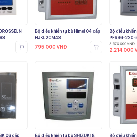
ù DROSSELN
Bộ điều khiển tụ bù Himel 04 cấp
Bộ điều khiển
-6S
HJKL2CM4S
PFR96-220-
3.570.000
VNĐ
795.000
VNĐ
2.214.000
 SK 06 cấp
Bộ điều khiển tụ bù SHIZUKI 8
Bộ điều khiển