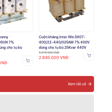
Sunny
Cuộn kháng Inter Win DX07-
0SUN 7%
400/22-440/025AM 7% 400V
ng cho tụ bù
dùng cho tụ bù 25Kvar 440V
4.378.000
VNĐ
2.845.000
VNĐ
VNĐ
Xem tất cả