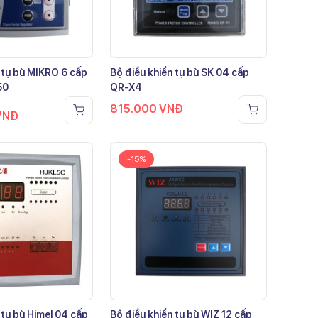
 tụ bù MIKRO 6 cấp
Bộ điều khiển tụ bù SK 04 cấp
50
QR-X4
815.000
VNĐ
VNĐ
-15%
 tụ bù Himel 04 cấp
Bộ điều khiển tụ bù WIZ 12 cấp