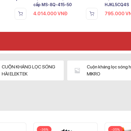
cấp MS-8Q-415-50
HJKL5CQ4S
4.014.000
VNĐ
795.000
V
CUỘN KHÁNG LỌC SÓNG
Cuộn kháng lọc sóng h
HÀI ELEKTEK
MIKRO
-36%
-35%