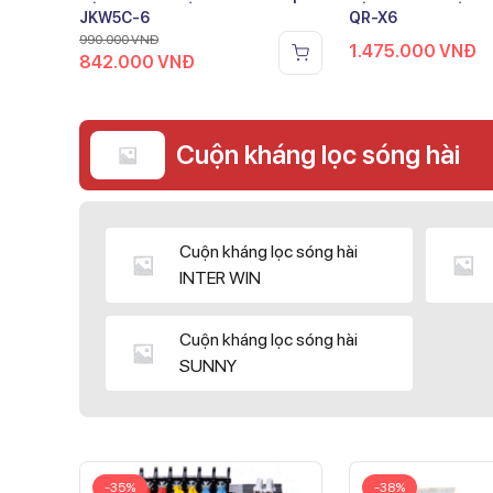
JKW5C-6
QR-X6
990.000
VNĐ
1.475.000
VNĐ
842.000
VNĐ
Cuộn kháng lọc sóng hài
Cuộn kháng lọc sóng hài
INTER WIN
Cuộn kháng lọc sóng hài
SUNNY
-35%
-38%