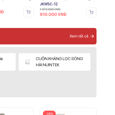
JKW5C-12
1.070.000
VNĐ
NĐ
910.000
VNĐ
Xem tất cả
ài
CUỘN KHÁNG LỌC SÓNG
HÀI NUINTEK
-38%