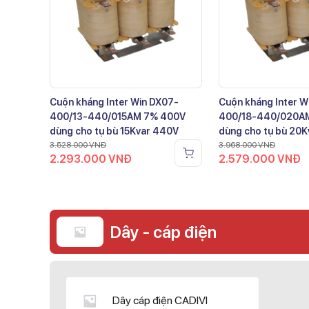
Cuộn kháng Inter Win DX07-
Cuộn kháng Inter W
400/13-440/015AM 7% 400V
400/18-440/020A
dùng cho tụ bù 15Kvar 440V
dùng cho tụ bù 20
3.528.000
VNĐ
3.968.000
VNĐ
2.293.000
VNĐ
2.579.000
VNĐ
Dây - cáp điện
Dây cáp điện CADIVI