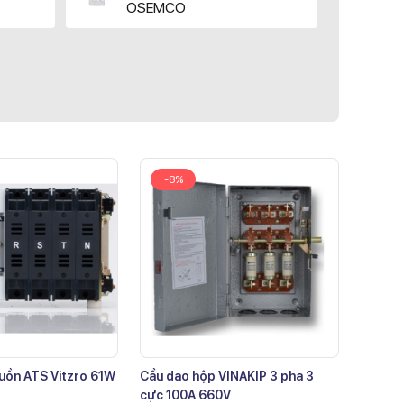
OSEMCO
-8%
uồn ATS Vitzro 61W
Cầu dao hộp VINAKIP 3 pha 3
cực 100A 660V