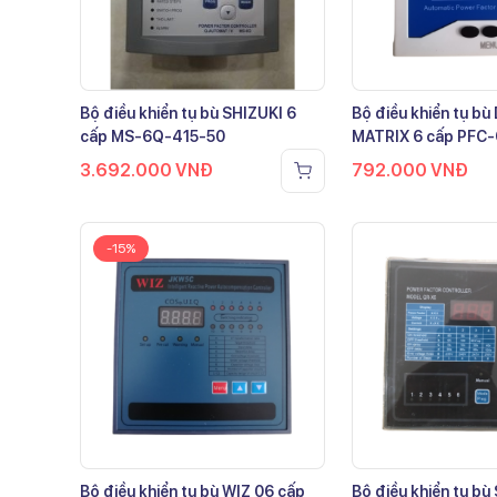
Bộ điều khiển tụ bù SHIZUKI 6
Bộ điều khiển tụ b
cấp MS-6Q-415-50
MATRIX 6 cấp PFC
3.692.000
VNĐ
792.000
VNĐ
-15%
Bộ điều khiển tụ bù WIZ 06 cấp
Bộ điều khiển tụ bù