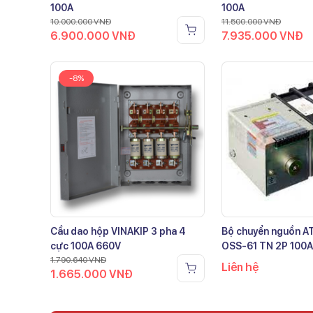
100A
100A
10.000.000
VNĐ
11.500.000
VNĐ
6.900.000
VNĐ
7.935.000
VNĐ
-8%
Cầu dao hộp VINAKIP 3 pha 4
Bộ chuyển nguồn 
cực 100A 660V
OSS-61 TN 2P 100A
1.790.640
VNĐ
Liên hệ
1.665.000
VNĐ