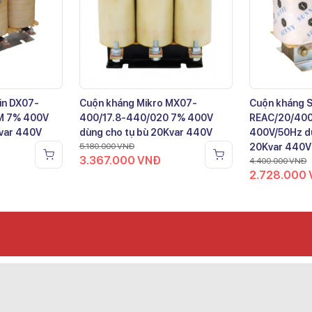
in DX07-
Cuộn kháng Mikro MX07-
Cuộn kháng 
M 7% 400V
400/17.8-440/020 7% 400V
REAC/20/40
Kvar 440V
dùng cho tụ bù 20Kvar 440V
400V/50Hz dù
5.180.000
VNĐ
20Kvar 440V
3.367.000
VNĐ
4.400.000
VNĐ
2.728.000