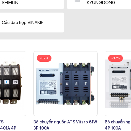
SHIHLIN
KYUNGDONG
Cầu dao hộp VINAKIP
-37%
-37%
TS
Bộ chuyển nguồn ATS Vitzro 61W
Bộ chuyển ng
401A 4P
3P 100A
4P 100A