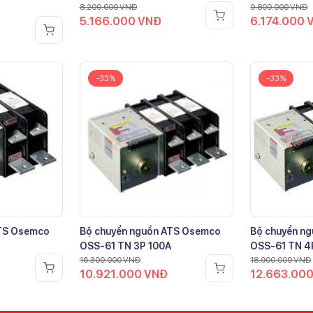
8.200.000
VNĐ
9.800.000
VNĐ
5.166.000
VNĐ
6.174.000
-33%
-33%
ATS Osemco
Bộ chuyển nguồn ATS Osemco
Bộ chuyển n
OSS-61 TN 3P 100A
OSS-61 TN 4
16.300.000
VNĐ
18.900.000
VNĐ
10.921.000
VNĐ
12.663.00