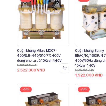
Cuộn kháng Mikro MX07-
Cuộn kháng Sunny
400/8.9-440/010 7% 400V
REAC/10/400SUN 
dùng cho tụ bù 10Kvar 440V
400V/50Hz dùng ch
3.880.000
VNĐ
10Kvar 440V
2.522.000
VNĐ
3.100.000
VNĐ
1.922.000
VNĐ
-36%
-36%