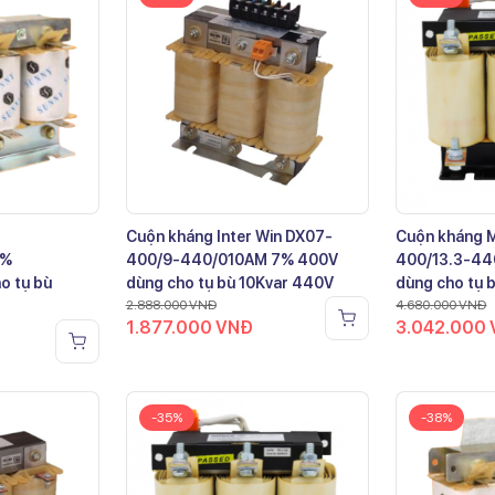
Cuộn kháng Inter Win DX07-
Cuộn kháng 
7%
400/9-440/010AM 7% 400V
400/13.3-44
o tụ bù
dùng cho tụ bù 10Kvar 440V
dùng cho tụ 
2.888.000
VNĐ
4.680.000
VNĐ
1.877.000
VNĐ
3.042.000
-35%
-38%