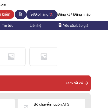
.com
Giỏ hàng
0
Đăng ký
Đăng nhập
m kiếm
Tin tức
Liên hệ
Yêu cầu báo giá
Xem tất cả
Bộ chuyển nguồn ATS