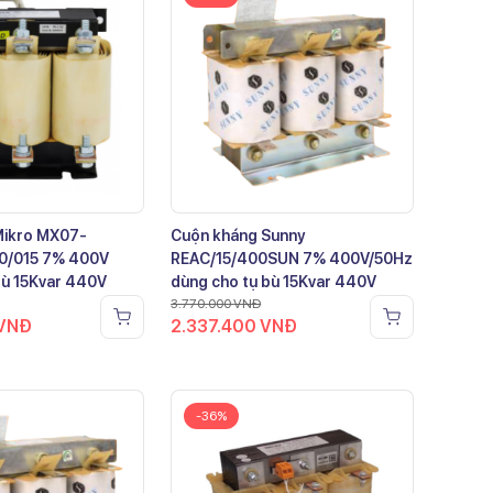
Mikro MX07-
Cuộn kháng Sunny
0/015 7% 400V
REAC/15/400SUN 7% 400V/50Hz
bù 15Kvar 440V
dùng cho tụ bù 15Kvar 440V
3.770.000
VNĐ
VNĐ
2.337.400
VNĐ
-36%