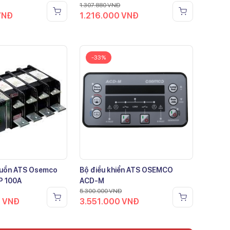
1.307.880
VNĐ
VNĐ
1.216.000
VNĐ
-33%
guồn ATS Osemco
Bộ điều khiển ATS OSEMCO
P 100A
ACD-M
5.300.000
VNĐ
0
VNĐ
3.551.000
VNĐ