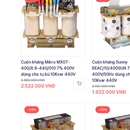
Cuộn kháng Mikro MX07-
Cuộn kháng Sunny
400/8.9-440/010 7% 400V
REAC/10/400SUN 
dùng cho tụ bù 10Kvar 440V
400V/50Hz dùng ch
3.880.000
VNĐ
10Kvar 440V
2.522.000
VNĐ
3.100.000
VNĐ
1.922.000
VNĐ
-36%
-36%