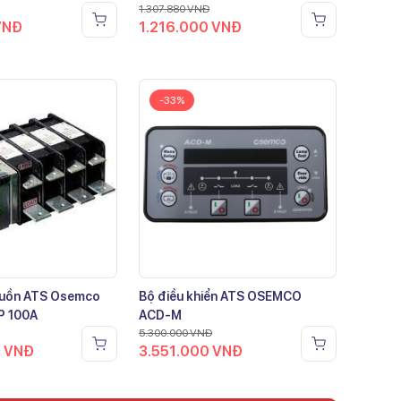
1.307.880
VNĐ
VNĐ
1.216.000
VNĐ
-33%
guồn ATS Osemco
Bộ điều khiển ATS OSEMCO
P 100A
ACD-M
5.300.000
VNĐ
0
VNĐ
3.551.000
VNĐ