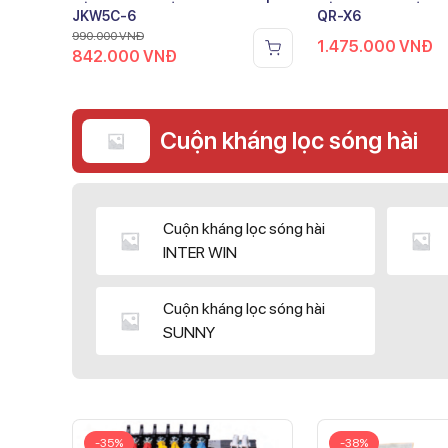
JKW5C-6
QR-X6
990.000
VNĐ
1.475.000
VNĐ
842.000
VNĐ
Cuộn kháng lọc sóng hài
Cuộn kháng lọc sóng hài
INTER WIN
Cuộn kháng lọc sóng hài
SUNNY
-35%
-38%