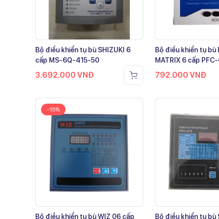
Bộ điều khiển tụ bù SHIZUKI 6
Bộ điều khiển tụ b
cấp MS-6Q-415-50
MATRIX 6 cấp PFC
3.692.000
VNĐ
792.000
VNĐ
-15%
Bộ điều khiển tụ bù WIZ 06 cấp
Bộ điều khiển tụ bù