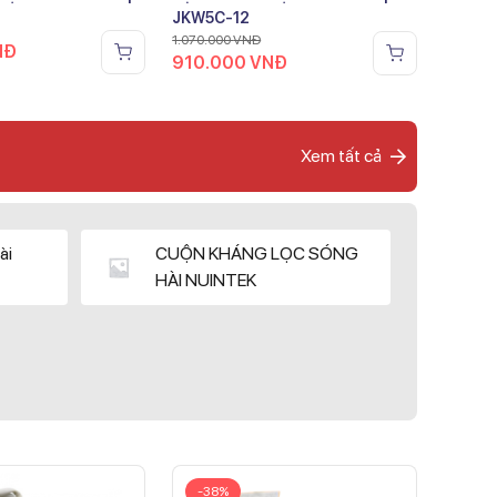
JKW5C-12
1.070.000
VNĐ
NĐ
910.000
VNĐ
Xem tất cả
ài
CUỘN KHÁNG LỌC SÓNG
HÀI NUINTEK
-38%