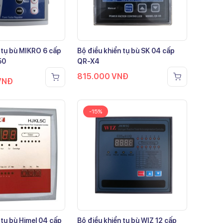
 tụ bù MIKRO 6 cấp
Bộ điều khiển tụ bù SK 04 cấp
50
QR-X4
815.000
VNĐ
VNĐ
-15%
 tụ bù Himel 04 cấp
Bộ điều khiển tụ bù WIZ 12 cấp