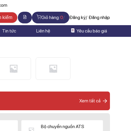
.com
Giỏ hàng
0
Đăng ký
Đăng nhập
m kiếm
Tin tức
Liên hệ
Yêu cầu báo giá
Xem tất cả
Bộ chuyển nguồn ATS