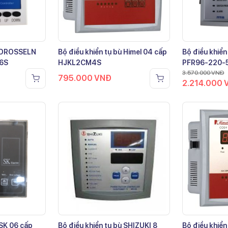
ù DROSSELN
Bộ điều khiển tụ bù Himel 04 cấp
Bộ điều khiển
-6S
HJKL2CM4S
PFR96-220-
3.570.000
VNĐ
795.000
VNĐ
2.214.000
 SK 06 cấp
Bộ điều khiển tụ bù SHIZUKI 8
Bộ điều khiển