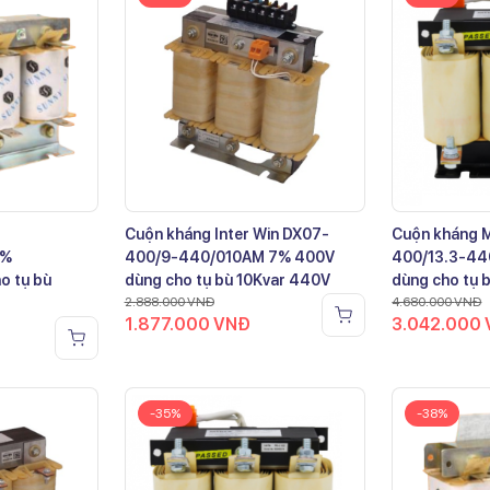
Cuộn kháng Inter Win DX07-
Cuộn kháng 
7%
400/9-440/010AM 7% 400V
400/13.3-44
o tụ bù
dùng cho tụ bù 10Kvar 440V
dùng cho tụ 
2.888.000
VNĐ
4.680.000
VNĐ
1.877.000
VNĐ
3.042.000
-35%
-38%