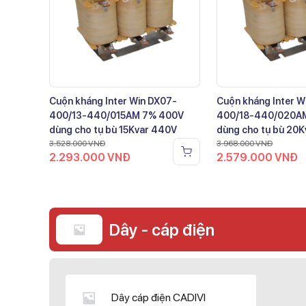
Cuộn kháng Inter Win DX07-
Cuộn kháng Inter W
400/13-440/015AM 7% 400V
400/18-440/020A
dùng cho tụ bù 15Kvar 440V
dùng cho tụ bù 20
3.528.000
VNĐ
3.968.000
VNĐ
2.293.000
VNĐ
2.579.000
VNĐ
Dây - cáp điện
Dây cáp điện CADIVI