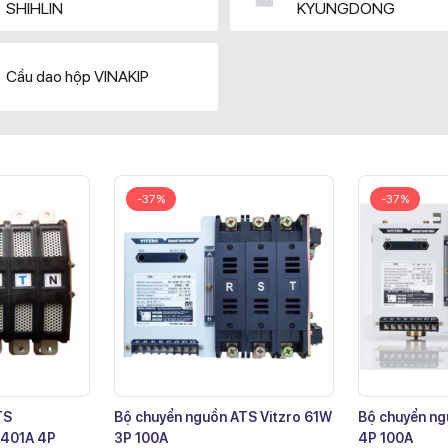
SHIHLIN
KYUNGDONG
Cầu dao hộp VINAKIP
-37%
-37%
TS
Bộ chuyển nguồn ATS Vitzro 61W
Bộ chuyển ng
401A 4P
3P 100A
4P 100A