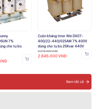
Sunny
Cuộn kháng Inter Win DX07-
0SUN 7%
400/22-440/025AM 7% 400V
ng cho tụ bù
dùng cho tụ bù 25Kvar 440V
4.378.000
VNĐ
2.845.000
VNĐ
VNĐ
Xem tất cả