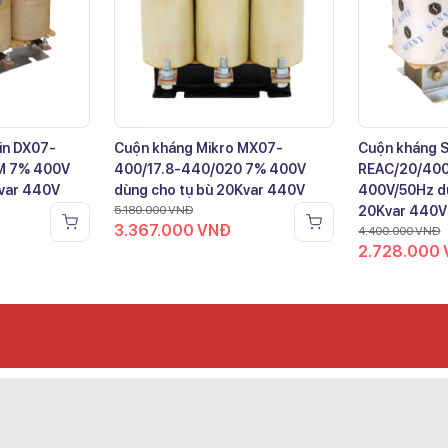
in DX07-
Cuộn kháng Mikro MX07-
Cuộn kháng 
M 7% 400V
400/17.8-440/020 7% 400V
REAC/20/40
Kvar 440V
dùng cho tụ bù 20Kvar 440V
400V/50Hz dù
5.180.000
VNĐ
20Kvar 440V
3.367.000
VNĐ
4.400.000
VNĐ
2.728.000