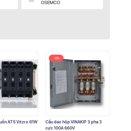
OSEMCO
-8%
uồn ATS Vitzro 61W
Cầu dao hộp VINAKIP 3 pha 3
cực 100A 660V