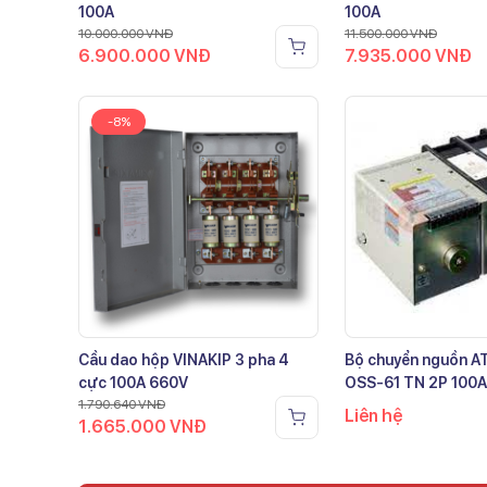
100A
100A
10.000.000
VNĐ
11.500.000
VNĐ
6.900.000
VNĐ
7.935.000
VNĐ
-8%
Cầu dao hộp VINAKIP 3 pha 4
Bộ chuyển nguồn 
cực 100A 660V
OSS-61 TN 2P 100A
1.790.640
VNĐ
Liên hệ
1.665.000
VNĐ