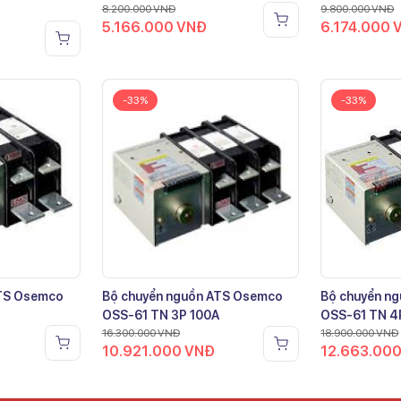
8.200.000
VNĐ
9.800.000
VNĐ
5.166.000
VNĐ
6.174.000
-33%
-33%
ATS Osemco
Bộ chuyển nguồn ATS Osemco
Bộ chuyển n
OSS-61 TN 3P 100A
OSS-61 TN 4
16.300.000
VNĐ
18.900.000
VNĐ
10.921.000
VNĐ
12.663.00