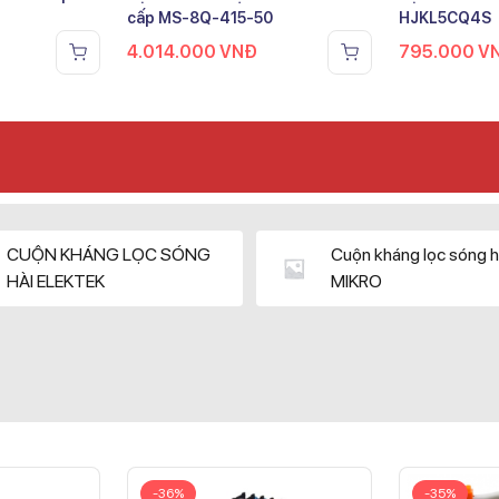
cấp MS-8Q-415-50
HJKL5CQ4S
4.014.000
VNĐ
795.000
V
CUỘN KHÁNG LỌC SÓNG
Cuộn kháng lọc sóng h
HÀI ELEKTEK
MIKRO
-36%
-35%