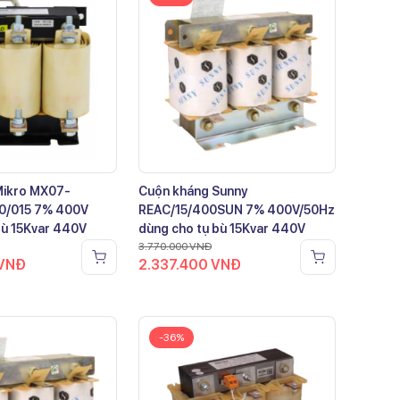
Mikro MX07-
Cuộn kháng Sunny
0/015 7% 400V
REAC/15/400SUN 7% 400V/50Hz
bù 15Kvar 440V
dùng cho tụ bù 15Kvar 440V
3.770.000
VNĐ
VNĐ
2.337.400
VNĐ
-36%