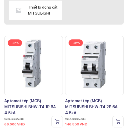
Thiết bị đóng cắt
MITSUBISHI
-45%
-45%
Aptomat tép (MCB)
Aptomat tép (MCB)
MITSUBISHI BHW-T4 1P 6A
MITSUBISHI BHW-T4 2P 6A
4.5kA
4.5kA
120.000
VNĐ
267.000
VNĐ
66.000
VNĐ
146.850
VNĐ