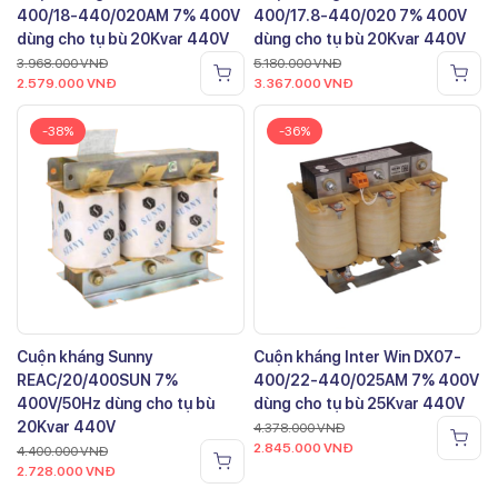
400/18-440/020AM 7% 400V
400/17.8-440/020 7% 400V
dùng cho tụ bù 20Kvar 440V
dùng cho tụ bù 20Kvar 440V
3.968.000
VNĐ
5.180.000
VNĐ
2.579.000
VNĐ
3.367.000
VNĐ
-38%
-36%
Cuộn kháng Sunny
Cuộn kháng Inter Win DX07-
REAC/20/400SUN 7%
400/22-440/025AM 7% 400V
400V/50Hz dùng cho tụ bù
dùng cho tụ bù 25Kvar 440V
20Kvar 440V
4.378.000
VNĐ
2.845.000
VNĐ
4.400.000
VNĐ
2.728.000
VNĐ