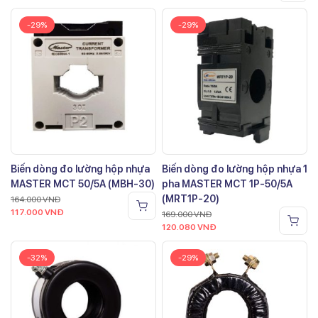
-29%
-29%
Biến dòng đo lường hộp nhựa
Biến dòng đo lường hộp nhựa 1
MASTER MCT 50/5A (MBH-30)
pha MASTER MCT 1P-50/5A
(MRT1P-20)
164.000
VNĐ
117.000
VNĐ
169.000
VNĐ
120.080
VNĐ
-32%
-29%