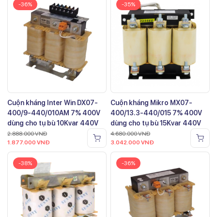
-36%
-35%
Cuộn kháng Inter Win DX07-
Cuộn kháng Mikro MX07-
400/9-440/010AM 7% 400V
400/13.3-440/015 7% 400V
dùng cho tụ bù 10Kvar 440V
dùng cho tụ bù 15Kvar 440V
2.888.000
VNĐ
4.680.000
VNĐ
1.877.000
VNĐ
3.042.000
VNĐ
-38%
-36%