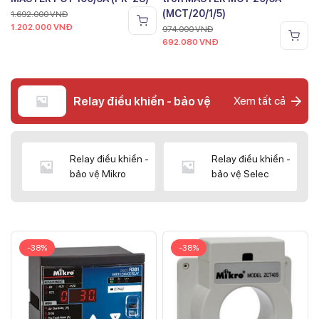
(MCT/20/1/5)
1.692.000
VNĐ
1.202.000
VNĐ
974.000
VNĐ
692.080
VNĐ
Relay điều khiển - bảo vệ
Xem tất cả
Relay điều khiển -
Relay điều khiển -
bảo vệ Mikro
bảo vệ Selec
-38%
-38%