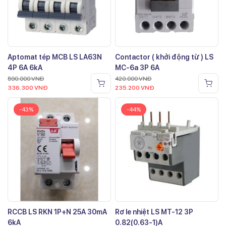
Aptomat tép MCB LS LA63N
Contactor ( khởi động từ ) LS
4P 6A 6kA
MC-6a 3P 6A
590.000
VNĐ
420.000
VNĐ
336.300
VNĐ
235.200
VNĐ
-43%
-44%
RCCB LS RKN 1P+N 25A 30mA
Rơ le nhiệt LS MT-12 3P
6kA
0.82(0.63-1)A