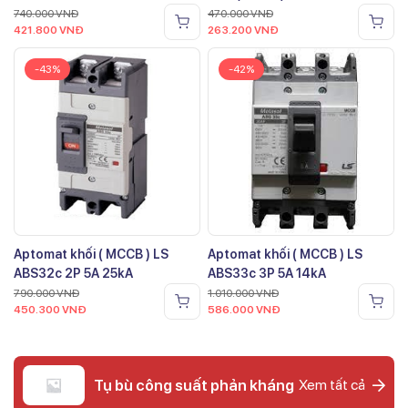
740.000
VNĐ
470.000
VNĐ
421.800
VNĐ
263.200
VNĐ
-43%
-42%
Aptomat khối ( MCCB ) LS
Aptomat khối ( MCCB ) LS
ABS32c 2P 5A 25kA
ABS33c 3P 5A 14kA
790.000
VNĐ
1.010.000
VNĐ
450.300
VNĐ
586.000
VNĐ
Tụ bù công suất phản kháng
Xem tất cả