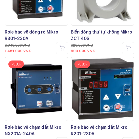
Rơle bảo vệ dòng rò Mikro
Biến dòng thứ tự không Mikro
R301-230A
ZCT 40S
2.340.000
VNĐ
820.000
VNĐ
1.451.000
VNĐ
509.000
VNĐ
-38%
-38%
Rơle bảo vệ chạm đất Mikro
Rơle bảo vệ chạm đất Mikro
NX201A-240A
R201-230A