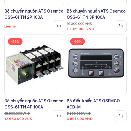
Bộ chuyển nguồn ATS Osemco
Bộ chuyển nguồn ATS Osemco
OSS-61 TN 2P 100A
OSS-61 TN 3P 100A
16.300.000
VNĐ
Liên hệ
10.921.000
VNĐ
-33%
-33%
Bộ chuyển nguồn ATS Osemco
Bộ điều khiển ATS OSEMCO
OSS-61 TN 4P 100A
ACD-M
18.900.000
VNĐ
5.300.000
VNĐ
12.663.000
VNĐ
3.551.000
VNĐ