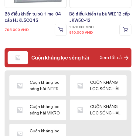
Bộ điều khiển tụ bù Himel 04
Bộ điều khiển tụ bù WIZ 12 cấp
cấp HJKL5CQ4S
JKW5C-12
1.070.000
VNĐ
795.000
VNĐ
910.000
VNĐ
Cuộn kháng lọc sóng hài
Xem tất cả
Cuộn kháng lọc
CUỘN KHÁNG
sóng hài INTER
LỌC SÓNG HÀI
WIN
ELEKTEK
Cuộn kháng lọc
CUỘN KHÁNG
sóng hài MIKRO
LỌC SÓNG HÀI
NUINTEK
Cuộn kháng lọc