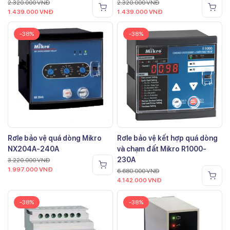
2.320.000
VNĐ
2.320.000
VNĐ
1.439.000
VNĐ
1.439.000
VNĐ
-38%
-38%
Rơle bảo vệ quá dòng Mikro
Rơle bảo vệ kết hợp quá dòng
NX204A-240A
và chạm đất Mikro R1000-
230A
3.220.000
VNĐ
1.997.000
VNĐ
6.680.000
VNĐ
4.142.000
VNĐ
-38%
-38%