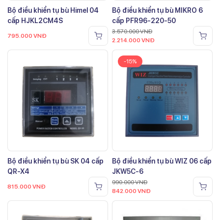
Bộ điều khiển tụ bù Himel 04
Bộ điều khiển tụ bù MIKRO 6
cấp HJKL2CM4S
cấp PFR96-220-50
3.570.000
VNĐ
795.000
VNĐ
2.214.000
VNĐ
-15%
Bộ điều khiển tụ bù SK 04 cấp
Bộ điều khiển tụ bù WIZ 06 cấp
QR-X4
JKW5C-6
990.000
VNĐ
815.000
VNĐ
842.000
VNĐ