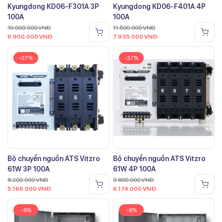
Kyungdong KD06-F301A 3P
Kyungdong KD06-F401A 4P
100A
100A
10.000.000
VNĐ
11.500.000
VNĐ
6.900.000
VNĐ
7.935.000
VNĐ
-37%
-37%
Bộ chuyển nguồn ATS Vitzro
Bộ chuyển nguồn ATS Vitzro
61W 3P 100A
61W 4P 100A
8.200.000
VNĐ
9.800.000
VNĐ
5.166.000
VNĐ
6.174.000
VNĐ
-8%
-8%