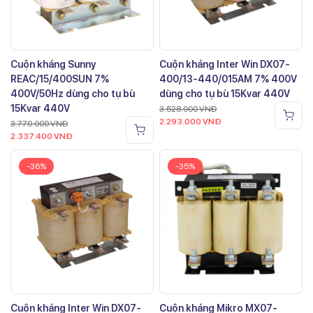
Cuộn kháng Sunny
Cuộn kháng Inter Win DX07-
REAC/15/400SUN 7%
400/13-440/015AM 7% 400V
400V/50Hz dùng cho tụ bù
dùng cho tụ bù 15Kvar 440V
15Kvar 440V
3.528.000
VNĐ
2.293.000
VNĐ
3.770.000
VNĐ
2.337.400
VNĐ
-36%
-35%
Cuộn kháng Inter Win DX07-
Cuộn kháng Mikro MX07-