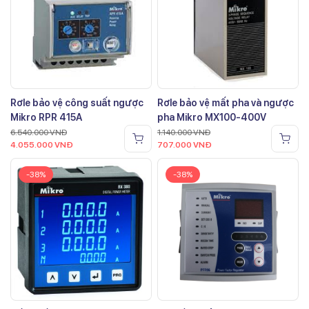
Rơle bảo vệ công suất ngược
Rơle bảo vệ mất pha và ngược
Mikro RPR 415A
pha Mikro MX100-400V
6.540.000
VNĐ
1.140.000
VNĐ
4.055.000
VNĐ
707.000
VNĐ
-38%
-38%