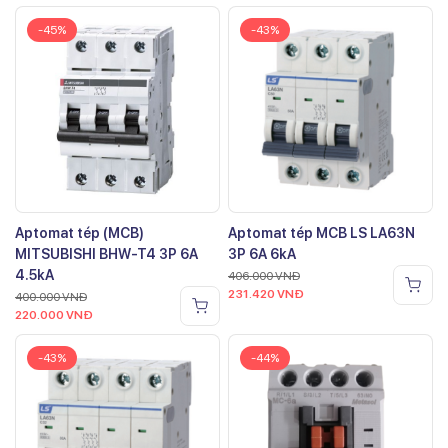
-45%
-43%
Aptomat tép (MCB)
Aptomat tép MCB LS LA63N
MITSUBISHI BHW-T4 3P 6A
3P 6A 6kA
4.5kA
406.000
VNĐ
231.420
VNĐ
400.000
VNĐ
220.000
VNĐ
-43%
-44%