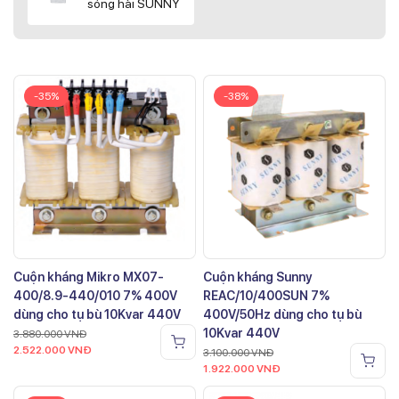
sóng hài SUNNY
-35%
-38%
Cuộn kháng Mikro MX07-
Cuộn kháng Sunny
400/8.9-440/010 7% 400V
REAC/10/400SUN 7%
dùng cho tụ bù 10Kvar 440V
400V/50Hz dùng cho tụ bù
10Kvar 440V
3.880.000
VNĐ
2.522.000
VNĐ
3.100.000
VNĐ
1.922.000
VNĐ