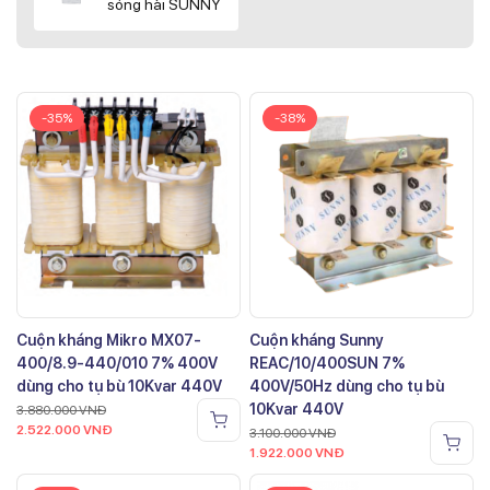
sóng hài SUNNY
-35%
-38%
Cuộn kháng Mikro MX07-
Cuộn kháng Sunny
400/8.9-440/010 7% 400V
REAC/10/400SUN 7%
dùng cho tụ bù 10Kvar 440V
400V/50Hz dùng cho tụ bù
10Kvar 440V
3.880.000
VNĐ
2.522.000
VNĐ
3.100.000
VNĐ
1.922.000
VNĐ