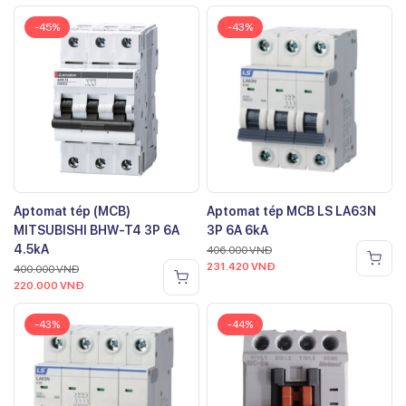
-45%
-43%
Aptomat tép (MCB)
Aptomat tép MCB LS LA63N
MITSUBISHI BHW-T4 3P 6A
3P 6A 6kA
4.5kA
406.000
VNĐ
231.420
VNĐ
400.000
VNĐ
220.000
VNĐ
-43%
-44%