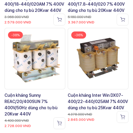
400/18-440/020AM 7% 400V
400/17.8-440/020 7% 400V
dùng cho tụ bù 20Kvar 440V
dùng cho tụ bù 20Kvar 440V
3.968.000
VNĐ
5.180.000
VNĐ
2.579.000
VNĐ
3.367.000
VNĐ
-38%
-36%
Cuộn kháng Sunny
Cuộn kháng Inter Win DX07-
REAC/20/400SUN 7%
400/22-440/025AM 7% 400V
400V/50Hz dùng cho tụ bù
dùng cho tụ bù 25Kvar 440V
20Kvar 440V
4.378.000
VNĐ
2.845.000
VNĐ
4.400.000
VNĐ
2.728.000
VNĐ