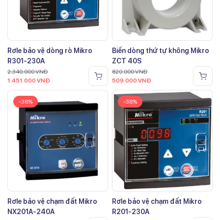
Rơle bảo vệ dòng rò Mikro
Biến dòng thứ tự không Mikro
R301-230A
ZCT 40S
2.340.000
VNĐ
820.000
VNĐ
1.451.000
VNĐ
509.000
VNĐ
-38%
-38%
Rơle bảo vệ chạm đất Mikro
Rơle bảo vệ chạm đất Mikro
NX201A-240A
R201-230A