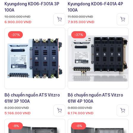
Kyungdong KD06-F301A 3P
Kyungdong KD06-F401A 4P
100A
100A
10.000.000
VNĐ
11.500.000
VNĐ
6.900.000
VNĐ
7.935.000
VNĐ
-37%
-37%
Bộ chuyển nguồn ATS Vitzro
Bộ chuyển nguồn ATS Vitzro
61W 3P 100A
61W 4P 100A
8.200.000
VNĐ
9.800.000
VNĐ
5.166.000
VNĐ
6.174.000
VNĐ
-8%
-8%