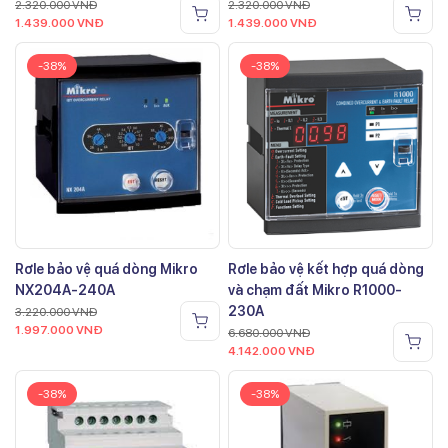
2.320.000
VNĐ
2.320.000
VNĐ
1.439.000
VNĐ
1.439.000
VNĐ
-38%
-38%
Rơle bảo vệ quá dòng Mikro
Rơle bảo vệ kết hợp quá dòng
NX204A-240A
và chạm đất Mikro R1000-
230A
3.220.000
VNĐ
1.997.000
VNĐ
6.680.000
VNĐ
4.142.000
VNĐ
-38%
-38%