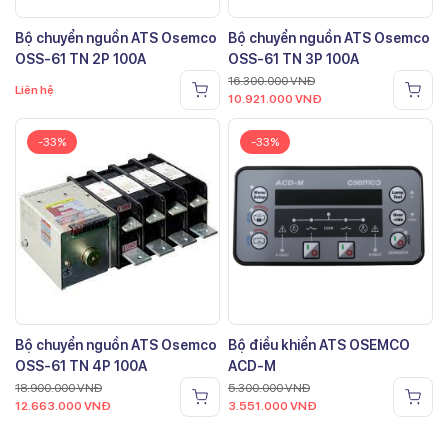
Bộ chuyển nguồn ATS Osemco
Bộ chuyển nguồn ATS Osemco
OSS-61 TN 2P 100A
OSS-61 TN 3P 100A
16.300.000
VNĐ
Liên hệ
10.921.000
VNĐ
-33%
-33%
Bộ chuyển nguồn ATS Osemco
Bộ điều khiển ATS OSEMCO
OSS-61 TN 4P 100A
ACD-M
18.900.000
VNĐ
5.300.000
VNĐ
12.663.000
VNĐ
3.551.000
VNĐ