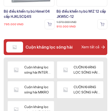
Bộ điều khiển tụ bù Himel 04
Bộ điều khiển tụ bù WIZ 12 cấp
cấp HJKL5CQ4S
JKW5C-12
1.070.000
VNĐ
795.000
VNĐ
910.000
VNĐ
Cuộn kháng lọc sóng hài
Xem tất cả
Cuộn kháng lọc
CUỘN KHÁNG
sóng hài INTER
LỌC SÓNG HÀI
WIN
ELEKTEK
Cuộn kháng lọc
CUỘN KHÁNG
sóng hài MIKRO
LỌC SÓNG HÀI
NUINTEK
Cuộn kháng lọc