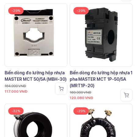
-29%
-29%
Biến dòng đo lường hộp nhựa
Biến dòng đo lường hộp nhựa 1
MASTER MCT 50/5A (MBH-30)
pha MASTER MCT 1P-50/5A
(MRT1P-20)
164.000
VNĐ
117.000
VNĐ
169.000
VNĐ
120.080
VNĐ
-32%
-29%