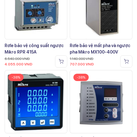
Rơle bảo vệ công suất ngược
Rơle bảo vệ mất pha và ngược
Mikro RPR 415A
pha Mikro MX100-400V
6.540.000
VNĐ
1.140.000
VNĐ
4.055.000
VNĐ
707.000
VNĐ
-38%
-38%