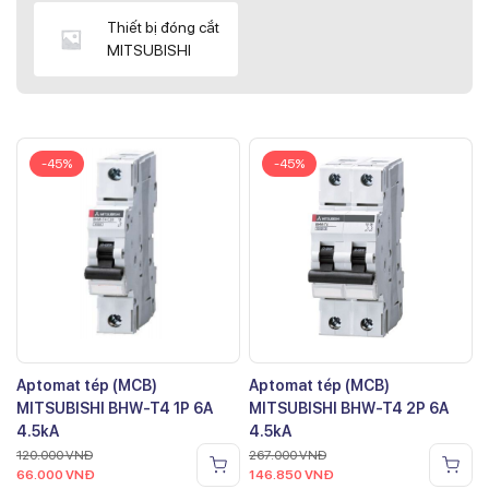
Thiết bị đóng cắt
MITSUBISHI
-45%
-45%
Aptomat tép (MCB)
Aptomat tép (MCB)
MITSUBISHI BHW-T4 1P 6A
MITSUBISHI BHW-T4 2P 6A
4.5kA
4.5kA
120.000
VNĐ
267.000
VNĐ
66.000
VNĐ
146.850
VNĐ