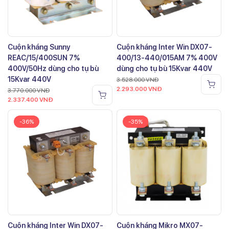
Cuộn kháng Sunny
Cuộn kháng Inter Win DX07-
REAC/15/400SUN 7%
400/13-440/015AM 7% 400V
400V/50Hz dùng cho tụ bù
dùng cho tụ bù 15Kvar 440V
15Kvar 440V
3.528.000
VNĐ
2.293.000
VNĐ
3.770.000
VNĐ
2.337.400
VNĐ
-36%
-35%
Cuộn kháng Inter Win DX07-
Cuộn kháng Mikro MX07-