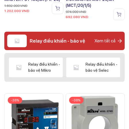
(MCT/20/1/5)
1.692.000
VNĐ
1.202.000
VNĐ
974.000
VNĐ
692.080
VNĐ
Relay điều khiển - bảo vệ
Xem tất cả
Relay điều khiển -
Relay điều khiển -
bảo vệ Mikro
bảo vệ Selec
-38%
-38%