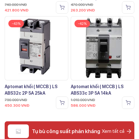
740.000
VNĐ
470.000
VNĐ
421.800
VNĐ
263.200
VNĐ
-43%
-42%
Aptomat khối ( MCCB ) LS
Aptomat khối ( MCCB ) LS
ABS32c 2P 5A 25kA
ABS33c 3P 5A 14kA
790.000
VNĐ
1.010.000
VNĐ
450.300
VNĐ
586.000
VNĐ
Tụ bù công suất phản kháng
Xem tất cả