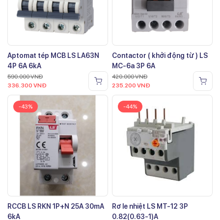
Aptomat tép MCB LS LA63N
Contactor ( khởi động từ ) LS
4P 6A 6kA
MC-6a 3P 6A
590.000
VNĐ
420.000
VNĐ
336.300
VNĐ
235.200
VNĐ
-43%
-44%
RCCB LS RKN 1P+N 25A 30mA
Rơ le nhiệt LS MT-12 3P
6kA
0.82(0.63-1)A