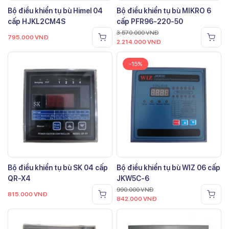
Bộ điều khiển tụ bù Himel 04
Bộ điều khiển tụ bù MIKRO 6
cấp HJKL2CM4S
cấp PFR96-220-50
3.570.000
VNĐ
795.000
VNĐ
2.214.000
VNĐ
-15%
Bộ điều khiển tụ bù SK 04 cấp
Bộ điều khiển tụ bù WIZ 06 cấp
QR-X4
JKW5C-6
990.000
VNĐ
815.000
VNĐ
842.000
VNĐ