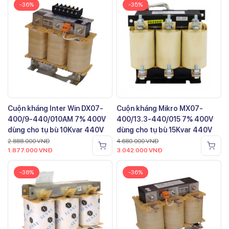
-36%
-35%
Cuộn kháng Inter Win DX07-
Cuộn kháng Mikro MX07-
400/9-440/010AM 7% 400V
400/13.3-440/015 7% 400V
dùng cho tụ bù 10Kvar 440V
dùng cho tụ bù 15Kvar 440V
2.888.000
VNĐ
4.680.000
VNĐ
1.877.000
VNĐ
3.042.000
VNĐ
-38%
-36%