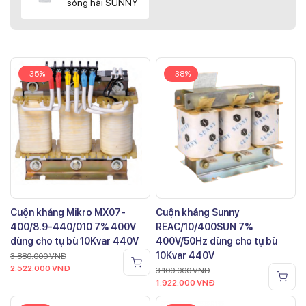
sóng hài SUNNY
-35%
-38%
Cuộn kháng Mikro MX07-
Cuộn kháng Sunny
400/8.9-440/010 7% 400V
REAC/10/400SUN 7%
dùng cho tụ bù 10Kvar 440V
400V/50Hz dùng cho tụ bù
10Kvar 440V
3.880.000
VNĐ
2.522.000
VNĐ
3.100.000
VNĐ
1.922.000
VNĐ