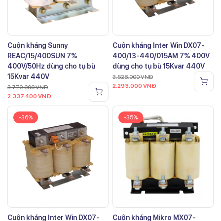
Cuộn kháng Sunny
Cuộn kháng Inter Win DX07-
REAC/15/400SUN 7%
400/13-440/015AM 7% 400V
400V/50Hz dùng cho tụ bù
dùng cho tụ bù 15Kvar 440V
15Kvar 440V
3.528.000
VNĐ
2.293.000
VNĐ
3.770.000
VNĐ
2.337.400
VNĐ
-36%
-35%
Cuộn kháng Inter Win DX07-
Cuộn kháng Mikro MX07-