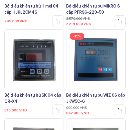
Bộ điều khiển tụ bù Himel 04
Bộ điều khiển tụ bù MIKRO 6
cấp HJKL2CM4S
cấp PFR96-220-50
3.570.000
VNĐ
795.000
VNĐ
2.214.000
VNĐ
-15%
Bộ điều khiển tụ bù SK 04 cấp
Bộ điều khiển tụ bù WIZ 06 cấp
QR-X4
JKW5C-6
990.000
VNĐ
815.000
VNĐ
842.000
VNĐ