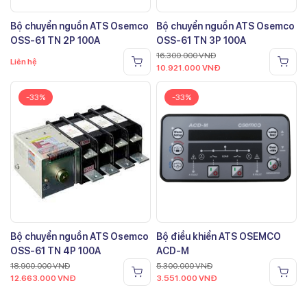
Bộ chuyển nguồn ATS Osemco
Bộ chuyển nguồn ATS Osemco
OSS-61 TN 2P 100A
OSS-61 TN 3P 100A
16.300.000
VNĐ
Liên hệ
10.921.000
VNĐ
-33%
-33%
Bộ chuyển nguồn ATS Osemco
Bộ điều khiển ATS OSEMCO
OSS-61 TN 4P 100A
ACD-M
18.900.000
VNĐ
5.300.000
VNĐ
12.663.000
VNĐ
3.551.000
VNĐ