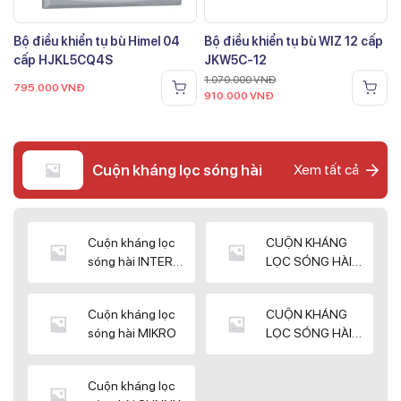
Bộ điều khiển tụ bù Himel 04
Bộ điều khiển tụ bù WIZ 12 cấp
cấp HJKL5CQ4S
JKW5C-12
1.070.000
VNĐ
795.000
VNĐ
910.000
VNĐ
Cuộn kháng lọc sóng hài
Xem tất cả
Cuộn kháng lọc
CUỘN KHÁNG
sóng hài INTER
LỌC SÓNG HÀI
WIN
ELEKTEK
Cuộn kháng lọc
CUỘN KHÁNG
sóng hài MIKRO
LỌC SÓNG HÀI
NUINTEK
Cuộn kháng lọc