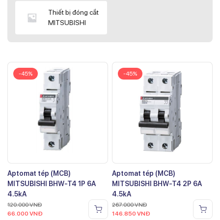
Thiết bị đóng cắt
MITSUBISHI
-45%
-45%
Aptomat tép (MCB)
Aptomat tép (MCB)
MITSUBISHI BHW-T4 1P 6A
MITSUBISHI BHW-T4 2P 6A
4.5kA
4.5kA
120.000
VNĐ
267.000
VNĐ
66.000
VNĐ
146.850
VNĐ