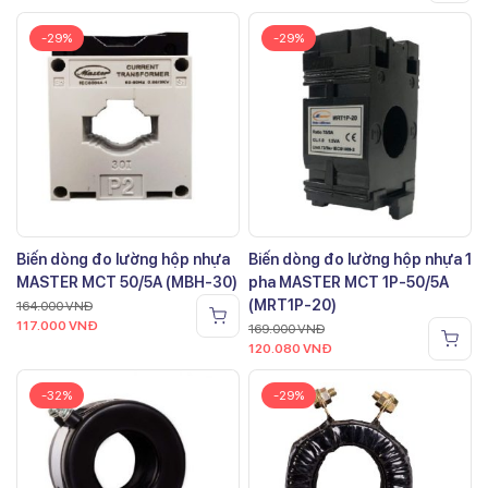
-29%
-29%
Biến dòng đo lường hộp nhựa
Biến dòng đo lường hộp nhựa 1
MASTER MCT 50/5A (MBH-30)
pha MASTER MCT 1P-50/5A
(MRT1P-20)
164.000
VNĐ
117.000
VNĐ
169.000
VNĐ
120.080
VNĐ
-32%
-29%