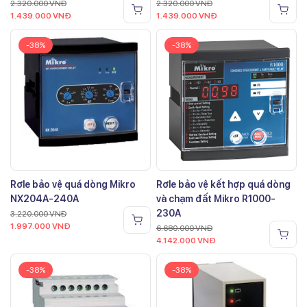
2.320.000
VNĐ
2.320.000
VNĐ
1.439.000
VNĐ
1.439.000
VNĐ
-38%
-38%
Rơle bảo vệ quá dòng Mikro
Rơle bảo vệ kết hợp quá dòng
NX204A-240A
và chạm đất Mikro R1000-
230A
3.220.000
VNĐ
1.997.000
VNĐ
6.680.000
VNĐ
4.142.000
VNĐ
-38%
-38%