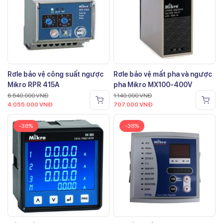
Rơle bảo vệ công suất ngược
Rơle bảo vệ mất pha và ngược
Mikro RPR 415A
pha Mikro MX100-400V
6.540.000
VNĐ
1.140.000
VNĐ
4.055.000
VNĐ
707.000
VNĐ
-38%
-38%