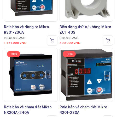
Rơle bảo vệ dòng rò Mikro
Biến dòng thứ tự không Mikro
R301-230A
ZCT 40S
2.340.000
VNĐ
820.000
VNĐ
1.451.000
VNĐ
509.000
VNĐ
-38%
-38%
Rơle bảo vệ chạm đất Mikro
Rơle bảo vệ chạm đất Mikro
NX201A-240A
R201-230A