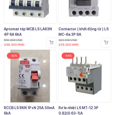
Aptomat tép MCB LS LA63N
Contactor ( khởi động từ ) LS
4P 6A 6kA
MC-6a 3P 6A
590.000
VNĐ
420.000
VNĐ
336.300
VNĐ
235.200
VNĐ
-43%
-44%
RCCB LS RKN 1P+N 25A 30mA
Rơ le nhiệt LS MT-12 3P
6kA
0.82(0.63-1)A