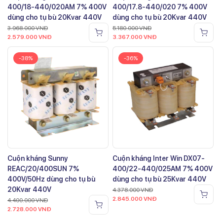
400/18-440/020AM 7% 400V
400/17.8-440/020 7% 400V
dùng cho tụ bù 20Kvar 440V
dùng cho tụ bù 20Kvar 440V
3.968.000
VNĐ
5.180.000
VNĐ
2.579.000
VNĐ
3.367.000
VNĐ
-38%
-36%
Cuộn kháng Sunny
Cuộn kháng Inter Win DX07-
REAC/20/400SUN 7%
400/22-440/025AM 7% 400V
400V/50Hz dùng cho tụ bù
dùng cho tụ bù 25Kvar 440V
20Kvar 440V
4.378.000
VNĐ
2.845.000
VNĐ
4.400.000
VNĐ
2.728.000
VNĐ