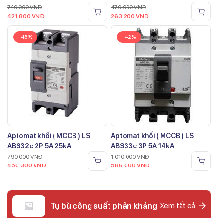
740.000
VNĐ
470.000
VNĐ
421.800
VNĐ
263.200
VNĐ
-43%
-42%
Aptomat khối ( MCCB ) LS
Aptomat khối ( MCCB ) LS
ABS32c 2P 5A 25kA
ABS33c 3P 5A 14kA
790.000
VNĐ
1.010.000
VNĐ
450.300
VNĐ
586.000
VNĐ
Tụ bù công suất phản kháng
Xem tất cả