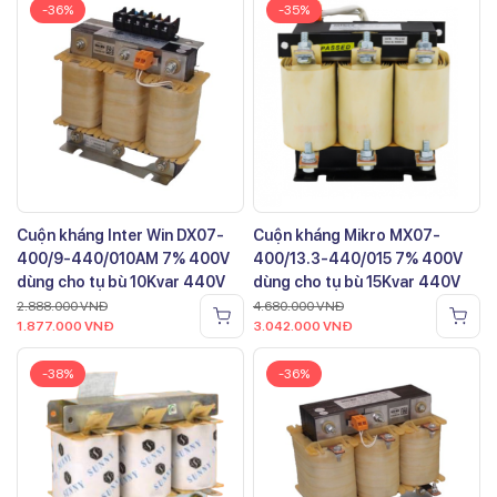
-36%
-35%
Cuộn kháng Inter Win DX07-
Cuộn kháng Mikro MX07-
400/9-440/010AM 7% 400V
400/13.3-440/015 7% 400V
dùng cho tụ bù 10Kvar 440V
dùng cho tụ bù 15Kvar 440V
2.888.000
VNĐ
4.680.000
VNĐ
1.877.000
VNĐ
3.042.000
VNĐ
-38%
-36%