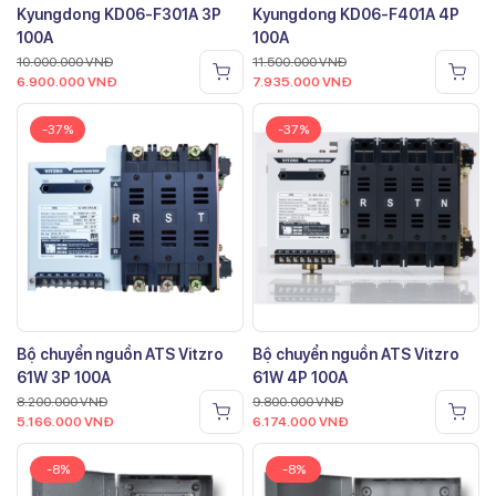
Kyungdong KD06-F301A 3P
Kyungdong KD06-F401A 4P
100A
100A
10.000.000
VNĐ
11.500.000
VNĐ
6.900.000
VNĐ
7.935.000
VNĐ
-37%
-37%
Bộ chuyển nguồn ATS Vitzro
Bộ chuyển nguồn ATS Vitzro
61W 3P 100A
61W 4P 100A
8.200.000
VNĐ
9.800.000
VNĐ
5.166.000
VNĐ
6.174.000
VNĐ
-8%
-8%