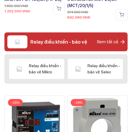
(MCT/20/1/5)
1.692.000
VNĐ
1.202.000
VNĐ
974.000
VNĐ
692.080
VNĐ
Relay điều khiển - bảo vệ
Xem tất cả
Relay điều khiển -
Relay điều khiển -
bảo vệ Mikro
bảo vệ Selec
-38%
-38%