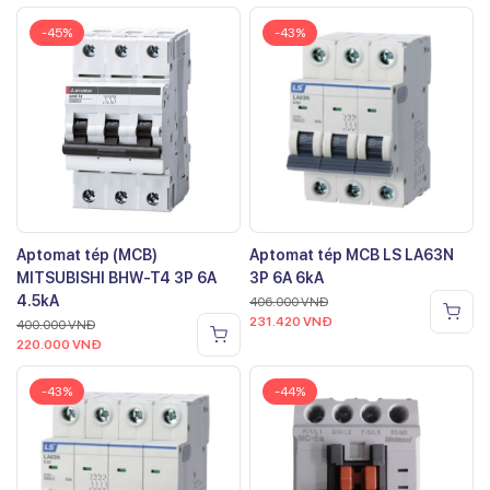
-45%
-43%
Aptomat tép (MCB)
Aptomat tép MCB LS LA63N
MITSUBISHI BHW-T4 3P 6A
3P 6A 6kA
4.5kA
406.000
VNĐ
231.420
VNĐ
400.000
VNĐ
220.000
VNĐ
-43%
-44%