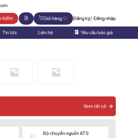
.com
Giỏ hàng
0
Đăng ký
Đăng nhập
m kiếm
Tin tức
Liên hệ
Yêu cầu báo giá
Xem tất cả
Bộ chuyển nguồn ATS