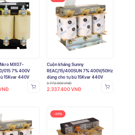
Mikro MX07-
Cuộn kháng Sunny
0/015 7% 400V
REAC/15/400SUN 7% 400V/50Hz
bù 15Kvar 440V
dùng cho tụ bù 15Kvar 440V
3.770.000
VNĐ
VNĐ
2.337.400
VNĐ
-36%