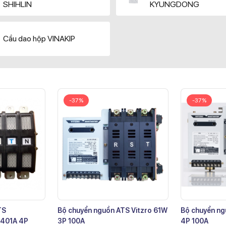
SHIHLIN
KYUNGDONG
Cầu dao hộp VINAKIP
-37%
-37%
TS
Bộ chuyển nguồn ATS Vitzro 61W
Bộ chuyển ng
401A 4P
3P 100A
4P 100A