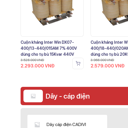
Cuộn kháng Inter Win DX07-
Cuộn kháng Inter W
400/13-440/015AM 7% 400V
400/18-440/020A
dùng cho tụ bù 15Kvar 440V
dùng cho tụ bù 20
3.528.000
VNĐ
3.968.000
VNĐ
2.293.000
VNĐ
2.579.000
VNĐ
Dây - cáp điện
Dây cáp điện CADIVI