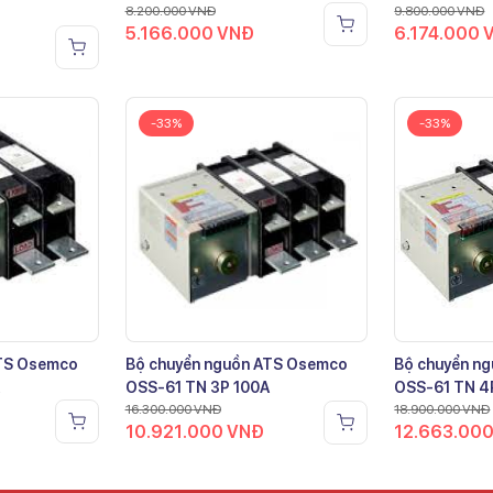
8.200.000
VNĐ
9.800.000
VNĐ
5.166.000
VNĐ
6.174.000
-33%
-33%
ATS Osemco
Bộ chuyển nguồn ATS Osemco
Bộ chuyển n
OSS-61 TN 3P 100A
OSS-61 TN 4
16.300.000
VNĐ
18.900.000
VNĐ
10.921.000
VNĐ
12.663.00