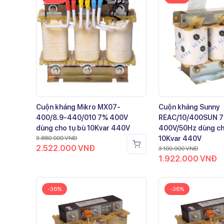
Cuộn kháng Mikro MX07-
Cuộn kháng Sunny
400/8.9-440/010 7% 400V
REAC/10/400SUN 
dùng cho tụ bù 10Kvar 440V
400V/50Hz dùng ch
3.880.000
VNĐ
10Kvar 440V
2.522.000
VNĐ
3.100.000
VNĐ
1.922.000
VNĐ
-36%
-36%