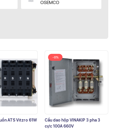
OSEMCO
-8%
uồn ATS Vitzro 61W
Cầu dao hộp VINAKIP 3 pha 3
cực 100A 660V