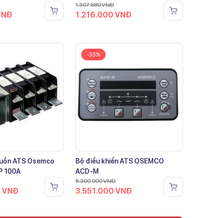
1.307.880
VNĐ
VNĐ
1.216.000
VNĐ
-33%
guồn ATS Osemco
Bộ điều khiển ATS OSEMCO
P 100A
ACD-M
5.300.000
VNĐ
0
VNĐ
3.551.000
VNĐ