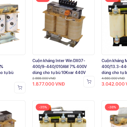
Cuộn kháng Inter Win DX07-
Cuộn kháng 
7%
400/9-440/010AM 7% 400V
400/13.3-44
o tụ bù
dùng cho tụ bù 10Kvar 440V
dùng cho tụ 
2.888.000
VNĐ
4.680.000
VNĐ
1.877.000
VNĐ
3.042.000
-35%
-38%