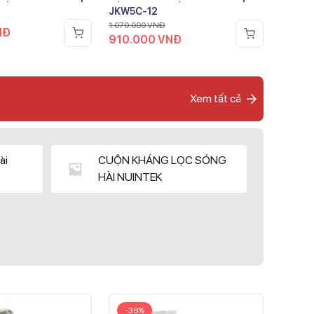
JKW5C-12
1.070.000
VNĐ
NĐ
910.000
VNĐ
Xem tất cả
ài
CUỘN KHÁNG LỌC SÓNG
HÀI NUINTEK
-38%