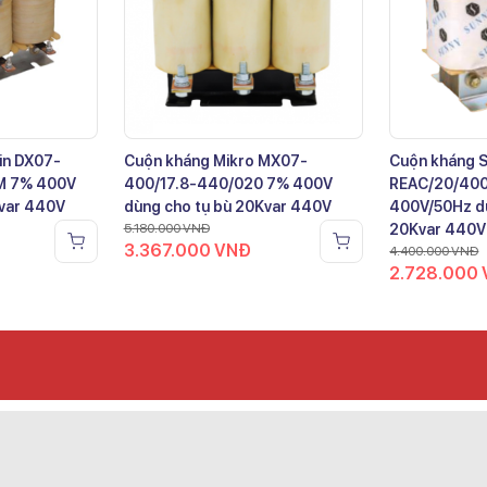
in DX07-
Cuộn kháng Mikro MX07-
Cuộn kháng 
M 7% 400V
400/17.8-440/020 7% 400V
REAC/20/40
Kvar 440V
dùng cho tụ bù 20Kvar 440V
400V/50Hz dù
5.180.000
VNĐ
20Kvar 440V
3.367.000
VNĐ
4.400.000
VNĐ
2.728.000