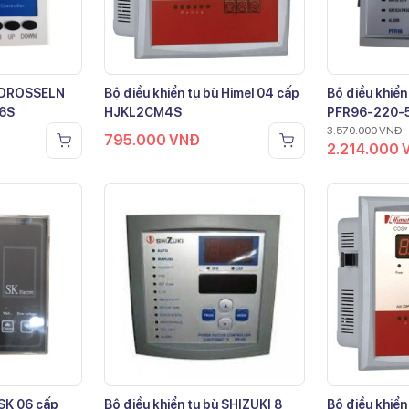
ù DROSSELN
Bộ điều khiển tụ bù Himel 04 cấp
Bộ điều khiển
-6S
HJKL2CM4S
PFR96-220-
3.570.000
VNĐ
795.000
VNĐ
2.214.000
 SK 06 cấp
Bộ điều khiển tụ bù SHIZUKI 8
Bộ điều khiển