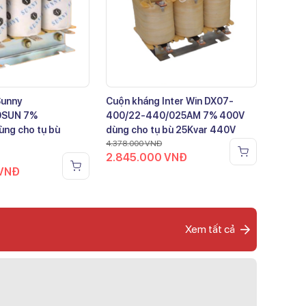
Sunny
Cuộn kháng Inter Win DX07-
0SUN 7%
400/22-440/025AM 7% 400V
ng cho tụ bù
dùng cho tụ bù 25Kvar 440V
4.378.000
VNĐ
2.845.000
VNĐ
VNĐ
Xem tất cả