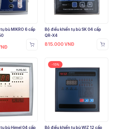
 tụ bù MIKRO 6 cấp
Bộ điều khiển tụ bù SK 04 cấp
50
QR-X4
815.000
VNĐ
VNĐ
-15%
 tụ bù Himel 04 cấp
Bộ điều khiển tụ bù WIZ 12 cấp