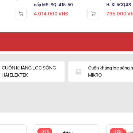
cấp MS-8Q-415-50
HJKL5CQ4S
4.014.000
VNĐ
795.000
V
CUỘN KHÁNG LỌC SÓNG
Cuộn kháng lọc sóng h
HÀI ELEKTEK
MIKRO
-36%
-35%