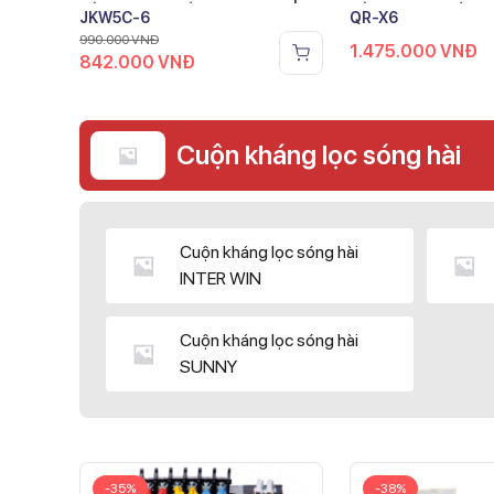
JKW5C-6
QR-X6
990.000
VNĐ
1.475.000
VNĐ
842.000
VNĐ
Cuộn kháng lọc sóng hài
Cuộn kháng lọc sóng hài
INTER WIN
Cuộn kháng lọc sóng hài
SUNNY
-35%
-38%