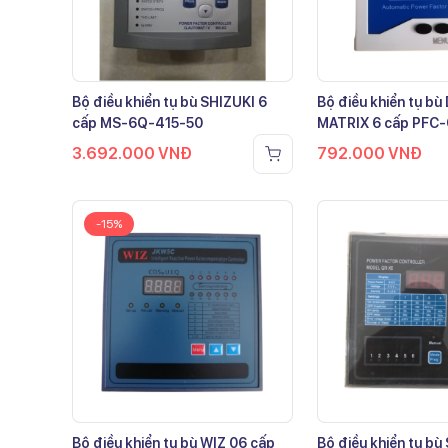
Bộ điều khiển tụ bù SHIZUKI 6
Bộ điều khiển tụ b
cấp MS-6Q-415-50
MATRIX 6 cấp PFC
3.692.000
VNĐ
792.000
VNĐ
-15%
Bộ điều khiển tụ bù WIZ 06 cấp
Bộ điều khiển tụ bù