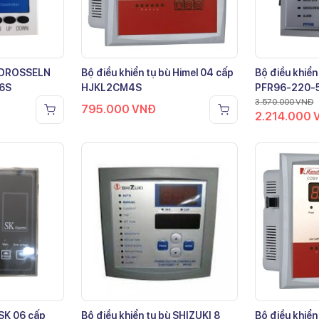
ù DROSSELN
Bộ điều khiển tụ bù Himel 04 cấp
Bộ điều khiển
-6S
HJKL2CM4S
PFR96-220-
3.570.000
VNĐ
795.000
VNĐ
2.214.000
 SK 06 cấp
Bộ điều khiển tụ bù SHIZUKI 8
Bộ điều khiển