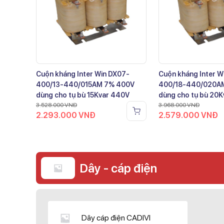
Cuộn kháng Inter Win DX07-
Cuộn kháng Inter W
400/13-440/015AM 7% 400V
400/18-440/020A
dùng cho tụ bù 15Kvar 440V
dùng cho tụ bù 20
3.528.000
VNĐ
3.968.000
VNĐ
2.293.000
VNĐ
2.579.000
VNĐ
Dây - cáp điện
Dây cáp điện CADIVI