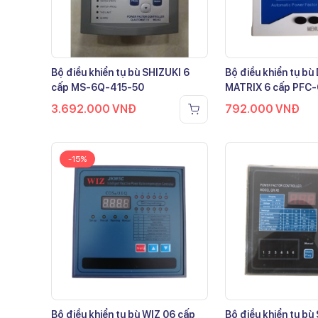
Bộ điều khiển tụ bù SHIZUKI 6
Bộ điều khiển tụ b
cấp MS-6Q-415-50
MATRIX 6 cấp PFC
3.692.000
VNĐ
792.000
VNĐ
-15%
Bộ điều khiển tụ bù WIZ 06 cấp
Bộ điều khiển tụ bù