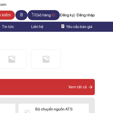
.com
Giỏ hàng
0
Đăng ký
Đăng nhập
m kiếm
Tin tức
Liên hệ
Yêu cầu báo giá
Xem tất cả
Bộ chuyển nguồn ATS