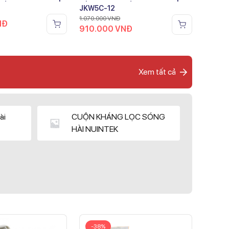
JKW5C-12
1.070.000
VNĐ
NĐ
910.000
VNĐ
Xem tất cả
ài
CUỘN KHÁNG LỌC SÓNG
HÀI NUINTEK
-38%