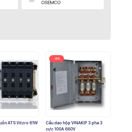
OSEMCO
-8%
uồn ATS Vitzro 61W
Cầu dao hộp VINAKIP 3 pha 3
cực 100A 660V