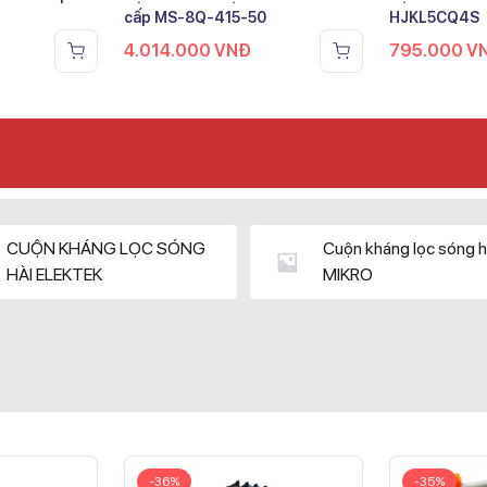
cấp MS-8Q-415-50
HJKL5CQ4S
4.014.000
VNĐ
795.000
V
CUỘN KHÁNG LỌC SÓNG
Cuộn kháng lọc sóng h
HÀI ELEKTEK
MIKRO
-36%
-35%