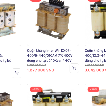
Cuộn kháng Inter Win DX07-
Cuộn kháng 
7%
400/9-440/010AM 7% 400V
400/13.3-44
o tụ bù
dùng cho tụ bù 10Kvar 440V
dùng cho tụ 
2.888.000
VNĐ
4.680.000
VNĐ
1.877.000
VNĐ
3.042.000
-35%
-38%