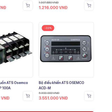
1.307.880
VNĐ
VNĐ
1.216.000
VNĐ
-33%
guồn ATS Osemco
Bộ điều khiển ATS OSEMCO
P 100A
ACD-M
5.300.000
VNĐ
0
VNĐ
3.551.000
VNĐ