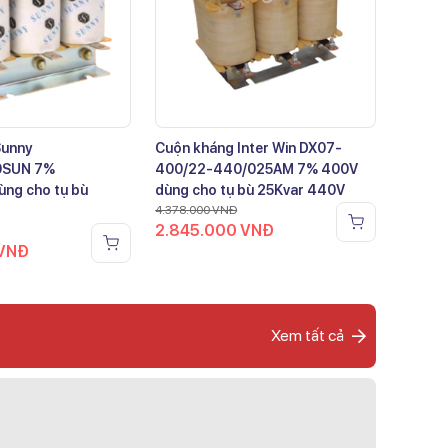
Sunny
Cuộn kháng Inter Win DX07-
0SUN 7%
400/22-440/025AM 7% 400V
ng cho tụ bù
dùng cho tụ bù 25Kvar 440V
4.378.000
VNĐ
2.845.000
VNĐ
VNĐ
Xem tất cả