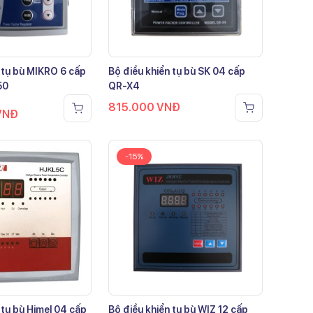
 tụ bù MIKRO 6 cấp
Bộ điều khiển tụ bù SK 04 cấp
50
QR-X4
815.000
VNĐ
VNĐ
-15%
 tụ bù Himel 04 cấp
Bộ điều khiển tụ bù WIZ 12 cấp