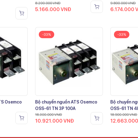
8.200.000
VNĐ
9.800.000
VNĐ
5.166.000
VNĐ
6.174.000
-33%
-33%
ATS Osemco
Bộ chuyển nguồn ATS Osemco
Bộ chuyển n
OSS-61 TN 3P 100A
OSS-61 TN 4
16.300.000
VNĐ
18.900.000
VNĐ
10.921.000
VNĐ
12.663.00