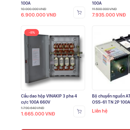
100A
100A
10.000.000
VNĐ
11.500.000
VNĐ
6.900.000
VNĐ
7.935.000
VNĐ
-8%
Cầu dao hộp VINAKIP 3 pha 4
Bộ chuyển nguồn 
cực 100A 660V
OSS-61 TN 2P 100A
1.790.640
VNĐ
Liên hệ
1.665.000
VNĐ