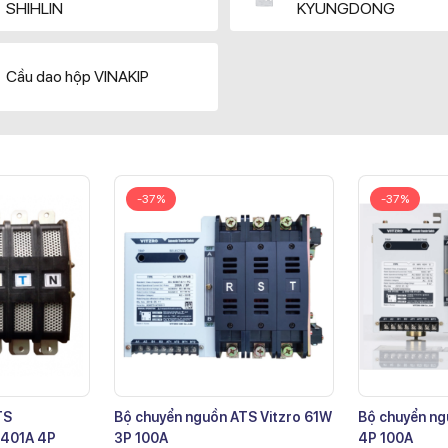
SHIHLIN
KYUNGDONG
Cầu dao hộp VINAKIP
-37%
-37%
TS
Bộ chuyển nguồn ATS Vitzro 61W
Bộ chuyển ng
401A 4P
3P 100A
4P 100A