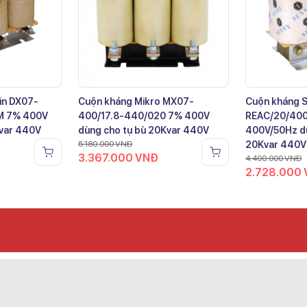
in DX07-
Cuộn kháng Mikro MX07-
Cuộn kháng 
M 7% 400V
400/17.8-440/020 7% 400V
REAC/20/40
Kvar 440V
dùng cho tụ bù 20Kvar 440V
400V/50Hz dù
5.180.000
VNĐ
20Kvar 440V
3.367.000
VNĐ
4.400.000
VNĐ
2.728.000