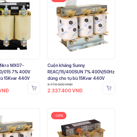
Mikro MX07-
Cuộn kháng Sunny
0/015 7% 400V
REAC/15/400SUN 7% 400V/50Hz
bù 15Kvar 440V
dùng cho tụ bù 15Kvar 440V
3.770.000
VNĐ
VNĐ
2.337.400
VNĐ
-36%