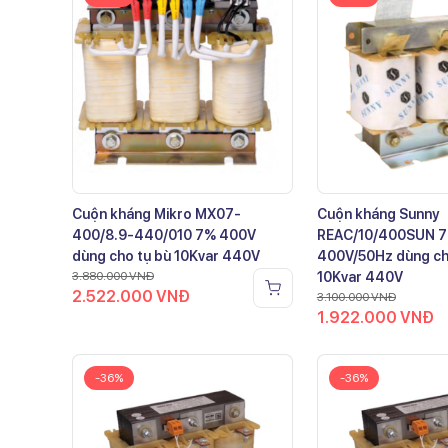
Cuộn kháng Mikro MX07-
Cuộn kháng Sunny
400/8.9-440/010 7% 400V
REAC/10/400SUN 
dùng cho tụ bù 10Kvar 440V
400V/50Hz dùng ch
3.880.000
VNĐ
10Kvar 440V
2.522.000
VNĐ
3.100.000
VNĐ
1.922.000
VNĐ
-36%
-36%