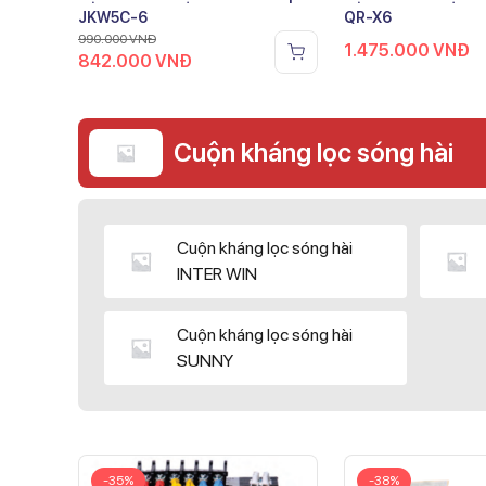
JKW5C-6
QR-X6
990.000
VNĐ
1.475.000
VNĐ
842.000
VNĐ
Cuộn kháng lọc sóng hài
Cuộn kháng lọc sóng hài
INTER WIN
Cuộn kháng lọc sóng hài
SUNNY
-35%
-38%