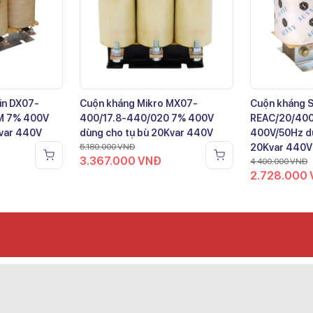
in DX07-
Cuộn kháng Mikro MX07-
Cuộn kháng 
M 7% 400V
400/17.8-440/020 7% 400V
REAC/20/40
Kvar 440V
dùng cho tụ bù 20Kvar 440V
400V/50Hz dù
5.180.000
VNĐ
20Kvar 440V
3.367.000
VNĐ
4.400.000
VNĐ
2.728.000