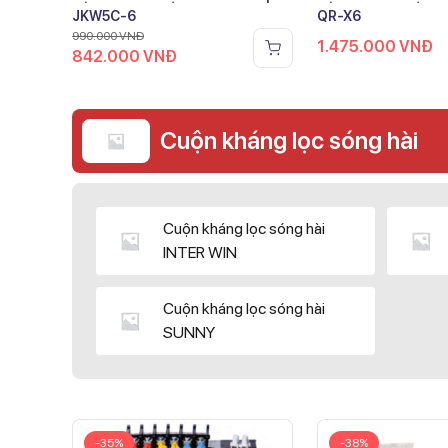
JKW5C-6
QR-X6
990.000
VNĐ
1.475.000
VNĐ
842.000
VNĐ
Cuộn kháng lọc sóng hài
Cuộn kháng lọc sóng hài
INTER WIN
Cuộn kháng lọc sóng hài
SUNNY
-35%
-38%