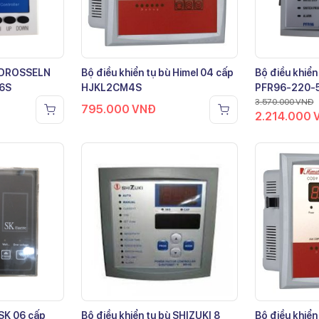
ù DROSSELN
Bộ điều khiển tụ bù Himel 04 cấp
Bộ điều khiển
-6S
HJKL2CM4S
PFR96-220-
3.570.000
VNĐ
795.000
VNĐ
2.214.000
 SK 06 cấp
Bộ điều khiển tụ bù SHIZUKI 8
Bộ điều khiển