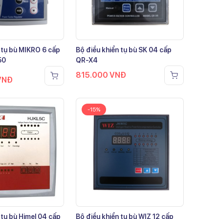
 tụ bù MIKRO 6 cấp
Bộ điều khiển tụ bù SK 04 cấp
50
QR-X4
815.000
VNĐ
VNĐ
-15%
 tụ bù Himel 04 cấp
Bộ điều khiển tụ bù WIZ 12 cấp