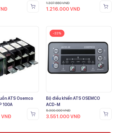
1.307.880
VNĐ
VNĐ
1.216.000
VNĐ
-33%
guồn ATS Osemco
Bộ điều khiển ATS OSEMCO
P 100A
ACD-M
5.300.000
VNĐ
0
VNĐ
3.551.000
VNĐ