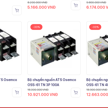
8.200.000
VNĐ
9.800.000
VNĐ
5.166.000
VNĐ
6.174.000
-33%
-33%
ATS Osemco
Bộ chuyển nguồn ATS Osemco
Bộ chuyển n
OSS-61 TN 3P 100A
OSS-61 TN 4
16.300.000
VNĐ
18.900.000
VNĐ
10.921.000
VNĐ
12.663.00