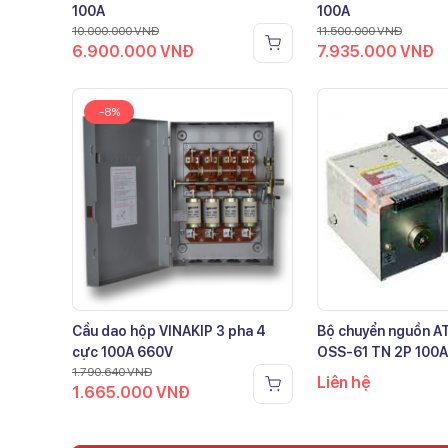
100A
100A
10.000.000
VNĐ
11.500.000
VNĐ
6.900.000
VNĐ
7.935.000
VNĐ
-8%
Cầu dao hộp VINAKIP 3 pha 4
Bộ chuyển nguồn 
cực 100A 660V
OSS-61 TN 2P 100A
1.790.640
VNĐ
Liên hệ
1.665.000
VNĐ