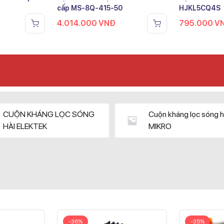
cấp MS-8Q-415-50
HJKL5CQ4S
4.014.000
VNĐ
795.000
V
CUỘN KHÁNG LỌC SÓNG
Cuộn kháng lọc sóng h
HÀI ELEKTEK
MIKRO
-36%
-35%