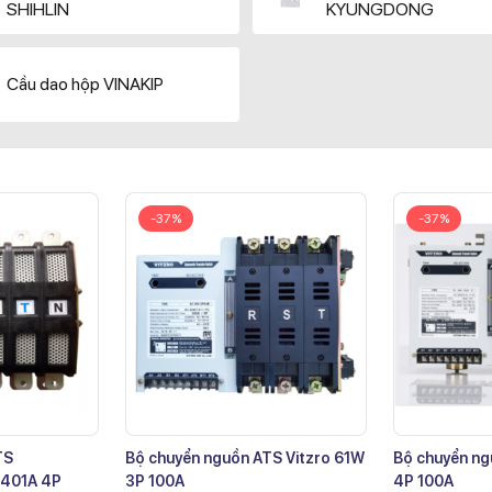
SHIHLIN
KYUNGDONG
Cầu dao hộp VINAKIP
-37%
-37%
TS
Bộ chuyển nguồn ATS Vitzro 61W
Bộ chuyển ng
401A 4P
3P 100A
4P 100A