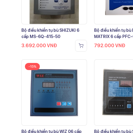
Bộ điều khiển tụ bù SHIZUKI 6
Bộ điều khiển tụ b
cấp MS-6Q-415-50
MATRIX 6 cấp PFC
3.692.000
VNĐ
792.000
VNĐ
-15%
Bộ điều khiển tụ bù WIZ 06 cấp
Bộ điều khiển tụ bù