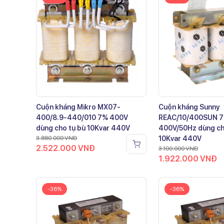
Cuộn kháng Mikro MX07-
Cuộn kháng Sunny
400/8.9-440/010 7% 400V
REAC/10/400SUN 
dùng cho tụ bù 10Kvar 440V
400V/50Hz dùng ch
3.880.000
VNĐ
10Kvar 440V
2.522.000
VNĐ
3.100.000
VNĐ
1.922.000
VNĐ
-36%
-36%