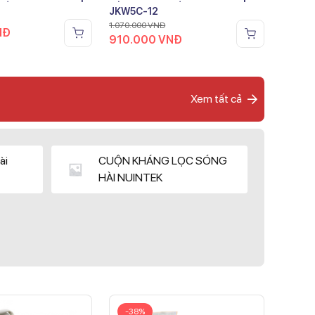
JKW5C-12
1.070.000
VNĐ
NĐ
910.000
VNĐ
Xem tất cả
ài
CUỘN KHÁNG LỌC SÓNG
HÀI NUINTEK
-38%