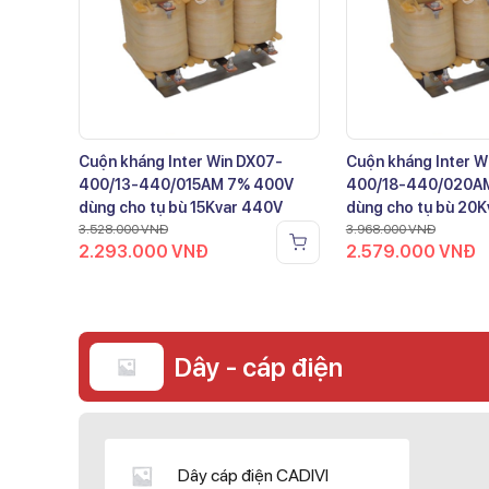
Cuộn kháng Inter Win DX07-
Cuộn kháng Inter W
400/13-440/015AM 7% 400V
400/18-440/020A
dùng cho tụ bù 15Kvar 440V
dùng cho tụ bù 20
3.528.000
VNĐ
3.968.000
VNĐ
2.293.000
VNĐ
2.579.000
VNĐ
Dây - cáp điện
Dây cáp điện CADIVI