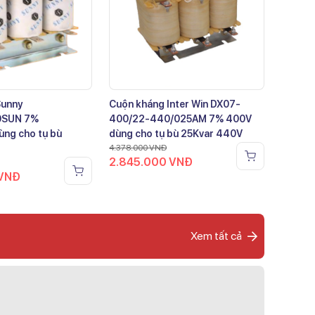
Sunny
Cuộn kháng Inter Win DX07-
0SUN 7%
400/22-440/025AM 7% 400V
ng cho tụ bù
dùng cho tụ bù 25Kvar 440V
4.378.000
VNĐ
2.845.000
VNĐ
VNĐ
Xem tất cả