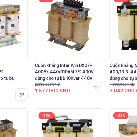
Cuộn kháng Inter Win DX07-
Cuộn kháng 
7%
400/9-440/010AM 7% 400V
400/13.3-44
o tụ bù
dùng cho tụ bù 10Kvar 440V
dùng cho tụ 
2.888.000
VNĐ
4.680.000
VNĐ
1.877.000
VNĐ
3.042.000
-35%
-38%