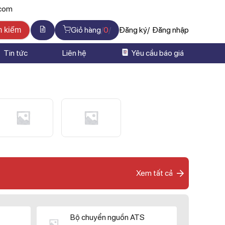
.com
Giỏ hàng
0
Đăng ký
Đăng nhập
m kiếm
Tin tức
Liên hệ
Yêu cầu báo giá
Xem tất cả
Bộ chuyển nguồn ATS