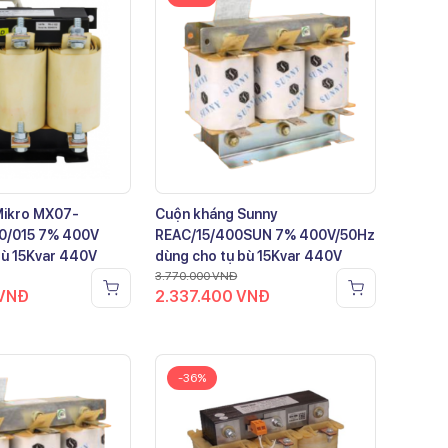
Mikro MX07-
Cuộn kháng Sunny
0/015 7% 400V
REAC/15/400SUN 7% 400V/50Hz
bù 15Kvar 440V
dùng cho tụ bù 15Kvar 440V
3.770.000
VNĐ
VNĐ
2.337.400
VNĐ
-36%