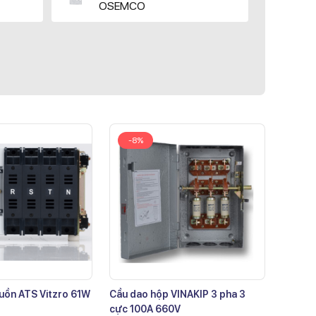
OSEMCO
-8%
uồn ATS Vitzro 61W
Cầu dao hộp VINAKIP 3 pha 3
cực 100A 660V