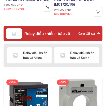
(MCT/20/1/5)
1.692.000
VNĐ
1.202.000
VNĐ
974.000
VNĐ
692.080
VNĐ
Relay điều khiển - bảo vệ
Xem tất cả
Relay điều khiển -
Relay điều khiển -
bảo vệ Mikro
bảo vệ Selec
-38%
-38%