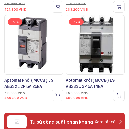
740.000
VNĐ
470.000
VNĐ
421.800
VNĐ
263.200
VNĐ
-43%
-42%
Aptomat khối ( MCCB ) LS
Aptomat khối ( MCCB ) LS
ABS32c 2P 5A 25kA
ABS33c 3P 5A 14kA
790.000
VNĐ
1.010.000
VNĐ
450.300
VNĐ
586.000
VNĐ
Tụ bù công suất phản kháng
Xem tất cả