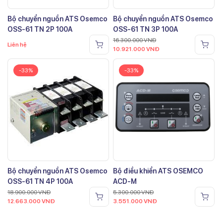
Bộ chuyển nguồn ATS Osemco
Bộ chuyển nguồn ATS Osemco
OSS-61 TN 2P 100A
OSS-61 TN 3P 100A
16.300.000
VNĐ
Liên hệ
10.921.000
VNĐ
-33%
-33%
Bộ chuyển nguồn ATS Osemco
Bộ điều khiển ATS OSEMCO
OSS-61 TN 4P 100A
ACD-M
18.900.000
VNĐ
5.300.000
VNĐ
12.663.000
VNĐ
3.551.000
VNĐ