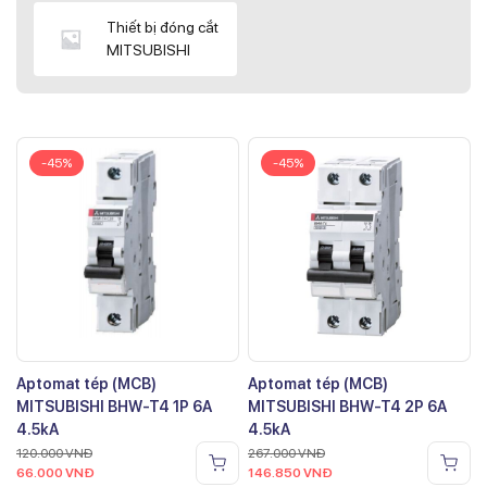
Thiết bị đóng cắt
MITSUBISHI
-45%
-45%
Aptomat tép (MCB)
Aptomat tép (MCB)
MITSUBISHI BHW-T4 1P 6A
MITSUBISHI BHW-T4 2P 6A
4.5kA
4.5kA
120.000
VNĐ
267.000
VNĐ
66.000
VNĐ
146.850
VNĐ