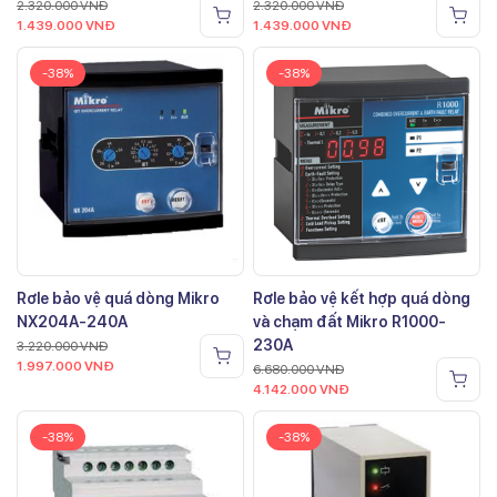
2.320.000
VNĐ
2.320.000
VNĐ
1.439.000
VNĐ
1.439.000
VNĐ
-38%
-38%
Rơle bảo vệ quá dòng Mikro
Rơle bảo vệ kết hợp quá dòng
NX204A-240A
và chạm đất Mikro R1000-
230A
3.220.000
VNĐ
1.997.000
VNĐ
6.680.000
VNĐ
4.142.000
VNĐ
-38%
-38%