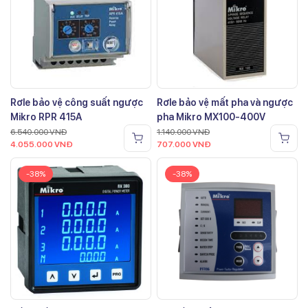
Rơle bảo vệ công suất ngược
Rơle bảo vệ mất pha và ngược
Mikro RPR 415A
pha Mikro MX100-400V
6.540.000
VNĐ
1.140.000
VNĐ
4.055.000
VNĐ
707.000
VNĐ
-38%
-38%