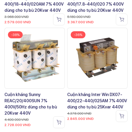
400/18-440/020AM 7% 400V
400/17.8-440/020 7% 400V
dùng cho tụ bù 20Kvar 440V
dùng cho tụ bù 20Kvar 440V
3.968.000
VNĐ
5.180.000
VNĐ
2.579.000
VNĐ
3.367.000
VNĐ
-38%
-36%
Cuộn kháng Sunny
Cuộn kháng Inter Win DX07-
REAC/20/400SUN 7%
400/22-440/025AM 7% 400V
400V/50Hz dùng cho tụ bù
dùng cho tụ bù 25Kvar 440V
20Kvar 440V
4.378.000
VNĐ
2.845.000
VNĐ
4.400.000
VNĐ
2.728.000
VNĐ