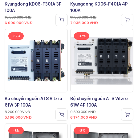
Kyungdong KD06-F301A 3P
Kyungdong KD06-F401A 4P
100A
100A
10.000.000
VNĐ
11.500.000
VNĐ
6.900.000
VNĐ
7.935.000
VNĐ
-37%
-37%
Bộ chuyển nguồn ATS Vitzro
Bộ chuyển nguồn ATS Vitzro
61W 3P 100A
61W 4P 100A
8.200.000
VNĐ
9.800.000
VNĐ
5.166.000
VNĐ
6.174.000
VNĐ
-8%
-8%