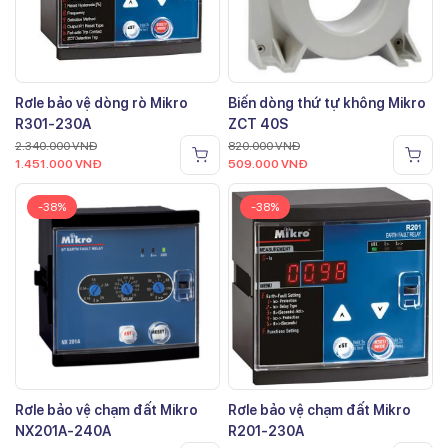
Rơle bảo vệ dòng rò Mikro
Biến dòng thứ tự không Mikro
R301-230A
ZCT 40S
2.340.000
VNĐ
820.000
VNĐ
1.451.000
VNĐ
509.000
VNĐ
-38%
-38%
Rơle bảo vệ chạm đất Mikro
Rơle bảo vệ chạm đất Mikro
NX201A-240A
R201-230A