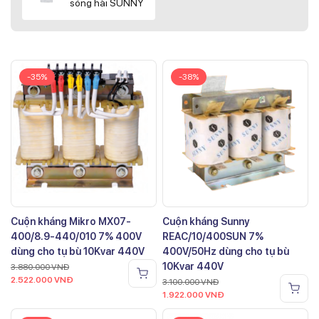
sóng hài SUNNY
-35%
-38%
Cuộn kháng Mikro MX07-
Cuộn kháng Sunny
400/8.9-440/010 7% 400V
REAC/10/400SUN 7%
dùng cho tụ bù 10Kvar 440V
400V/50Hz dùng cho tụ bù
10Kvar 440V
3.880.000
VNĐ
2.522.000
VNĐ
3.100.000
VNĐ
1.922.000
VNĐ