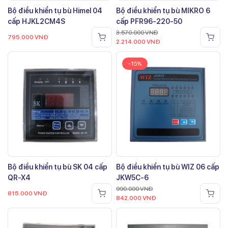
Bộ điều khiển tụ bù Himel 04
Bộ điều khiển tụ bù MIKRO 6
cấp HJKL2CM4S
cấp PFR96-220-50
3.570.000
VNĐ
795.000
VNĐ
2.214.000
VNĐ
-15%
Bộ điều khiển tụ bù SK 04 cấp
Bộ điều khiển tụ bù WIZ 06 cấp
QR-X4
JKW5C-6
990.000
VNĐ
815.000
VNĐ
842.000
VNĐ