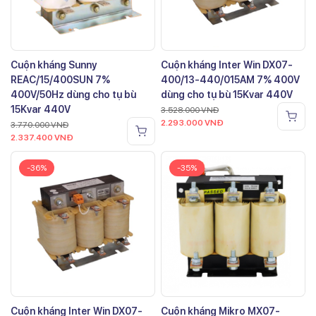
Cuộn kháng Sunny
Cuộn kháng Inter Win DX07-
REAC/15/400SUN 7%
400/13-440/015AM 7% 400V
400V/50Hz dùng cho tụ bù
dùng cho tụ bù 15Kvar 440V
15Kvar 440V
3.528.000
VNĐ
2.293.000
VNĐ
3.770.000
VNĐ
2.337.400
VNĐ
-36%
-35%
Cuộn kháng Inter Win DX07-
Cuộn kháng Mikro MX07-