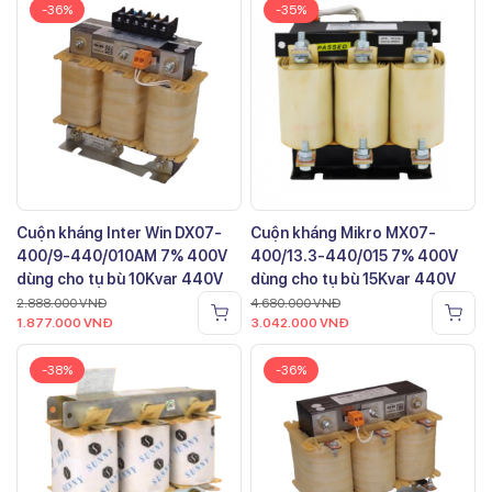
-36%
-35%
Cuộn kháng Inter Win DX07-
Cuộn kháng Mikro MX07-
400/9-440/010AM 7% 400V
400/13.3-440/015 7% 400V
dùng cho tụ bù 10Kvar 440V
dùng cho tụ bù 15Kvar 440V
2.888.000
VNĐ
4.680.000
VNĐ
1.877.000
VNĐ
3.042.000
VNĐ
-38%
-36%