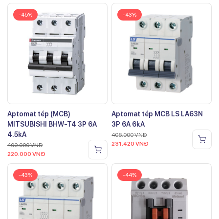
-45%
-43%
Aptomat tép (MCB)
Aptomat tép MCB LS LA63N
MITSUBISHI BHW-T4 3P 6A
3P 6A 6kA
4.5kA
406.000
VNĐ
231.420
VNĐ
400.000
VNĐ
220.000
VNĐ
-43%
-44%