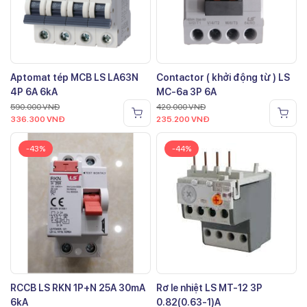
Aptomat tép MCB LS LA63N
Contactor ( khởi động từ ) LS
4P 6A 6kA
MC-6a 3P 6A
590.000
VNĐ
420.000
VNĐ
336.300
VNĐ
235.200
VNĐ
-43%
-44%
RCCB LS RKN 1P+N 25A 30mA
Rơ le nhiệt LS MT-12 3P
6kA
0.82(0.63-1)A