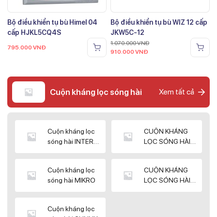
Bộ điều khiển tụ bù Himel 04
Bộ điều khiển tụ bù WIZ 12 cấp
cấp HJKL5CQ4S
JKW5C-12
1.070.000
VNĐ
795.000
VNĐ
910.000
VNĐ
Cuộn kháng lọc sóng hài
Xem tất cả
Cuộn kháng lọc
CUỘN KHÁNG
sóng hài INTER
LỌC SÓNG HÀI
WIN
ELEKTEK
Cuộn kháng lọc
CUỘN KHÁNG
sóng hài MIKRO
LỌC SÓNG HÀI
NUINTEK
Cuộn kháng lọc