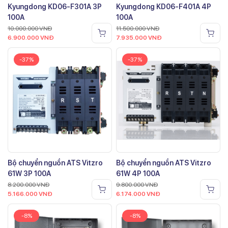
Kyungdong KD06-F301A 3P
Kyungdong KD06-F401A 4P
100A
100A
10.000.000
VNĐ
11.500.000
VNĐ
6.900.000
VNĐ
7.935.000
VNĐ
-37%
-37%
Bộ chuyển nguồn ATS Vitzro
Bộ chuyển nguồn ATS Vitzro
61W 3P 100A
61W 4P 100A
8.200.000
VNĐ
9.800.000
VNĐ
5.166.000
VNĐ
6.174.000
VNĐ
-8%
-8%