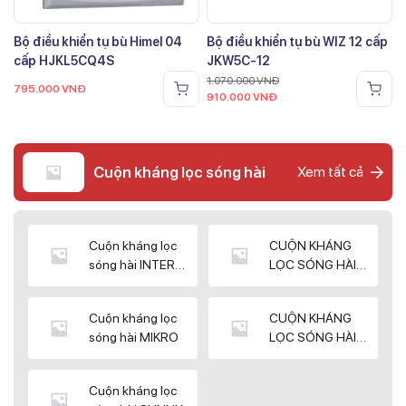
Bộ điều khiển tụ bù Himel 04
Bộ điều khiển tụ bù WIZ 12 cấp
cấp HJKL5CQ4S
JKW5C-12
1.070.000
VNĐ
795.000
VNĐ
910.000
VNĐ
Cuộn kháng lọc sóng hài
Xem tất cả
Cuộn kháng lọc
CUỘN KHÁNG
sóng hài INTER
LỌC SÓNG HÀI
WIN
ELEKTEK
Cuộn kháng lọc
CUỘN KHÁNG
sóng hài MIKRO
LỌC SÓNG HÀI
NUINTEK
Cuộn kháng lọc