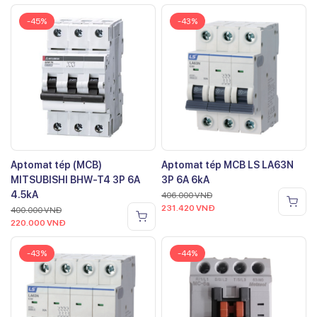
-45%
-43%
Aptomat tép (MCB)
Aptomat tép MCB LS LA63N
MITSUBISHI BHW-T4 3P 6A
3P 6A 6kA
4.5kA
406.000
VNĐ
231.420
VNĐ
400.000
VNĐ
220.000
VNĐ
-43%
-44%