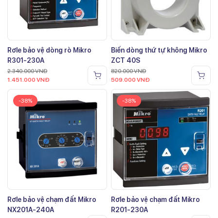
Rơle bảo vệ dòng rò Mikro
Biến dòng thứ tự không Mikro
R301-230A
ZCT 40S
2.340.000
VNĐ
820.000
VNĐ
1.451.000
VNĐ
509.000
VNĐ
-38%
-38%
Rơle bảo vệ chạm đất Mikro
Rơle bảo vệ chạm đất Mikro
NX201A-240A
R201-230A