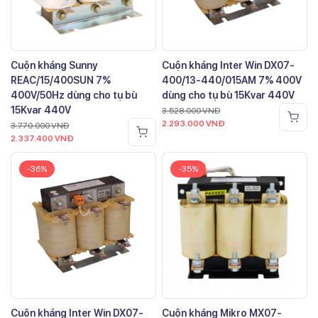
Cuộn kháng Sunny
Cuộn kháng Inter Win DX07-
REAC/15/400SUN 7%
400/13-440/015AM 7% 400V
400V/50Hz dùng cho tụ bù
dùng cho tụ bù 15Kvar 440V
15Kvar 440V
3.528.000
VNĐ
2.293.000
VNĐ
3.770.000
VNĐ
2.337.400
VNĐ
-36%
-35%
Cuộn kháng Inter Win DX07-
Cuộn kháng Mikro MX07-