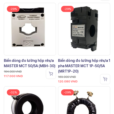
-29%
-29%
Biến dòng đo lường hộp nhựa
Biến dòng đo lường hộp nhựa 1
MASTER MCT 50/5A (MBH-30)
pha MASTER MCT 1P-50/5A
(MRT1P-20)
164.000
VNĐ
117.000
VNĐ
169.000
VNĐ
120.080
VNĐ
-32%
-29%