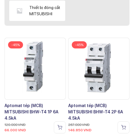
Thiết bị đóng cắt
MITSUBISHI
-45%
-45%
Aptomat tép (MCB)
Aptomat tép (MCB)
MITSUBISHI BHW-T4 1P 6A
MITSUBISHI BHW-T4 2P 6A
4.5kA
4.5kA
120.000
VNĐ
267.000
VNĐ
66.000
VNĐ
146.850
VNĐ