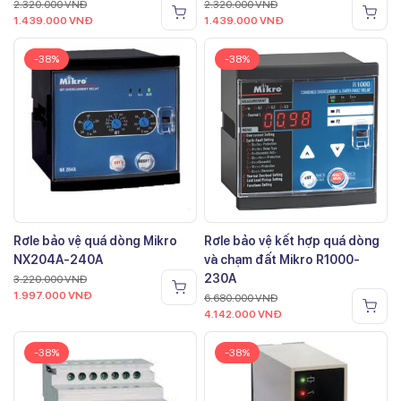
2.320.000
VNĐ
2.320.000
VNĐ
1.439.000
VNĐ
1.439.000
VNĐ
-38%
-38%
Rơle bảo vệ quá dòng Mikro
Rơle bảo vệ kết hợp quá dòng
NX204A-240A
và chạm đất Mikro R1000-
230A
3.220.000
VNĐ
1.997.000
VNĐ
6.680.000
VNĐ
4.142.000
VNĐ
-38%
-38%