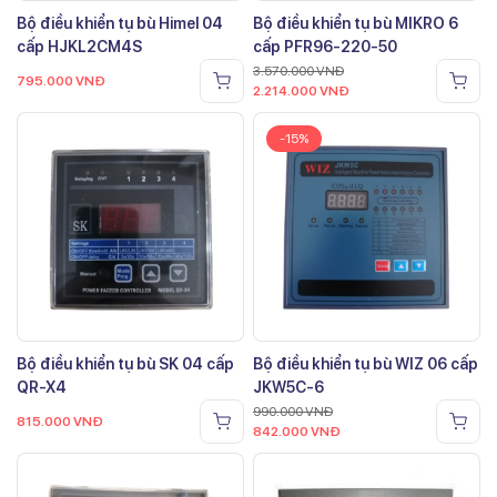
Bộ điều khiển tụ bù Himel 04
Bộ điều khiển tụ bù MIKRO 6
cấp HJKL2CM4S
cấp PFR96-220-50
3.570.000
VNĐ
795.000
VNĐ
2.214.000
VNĐ
-15%
Bộ điều khiển tụ bù SK 04 cấp
Bộ điều khiển tụ bù WIZ 06 cấp
QR-X4
JKW5C-6
990.000
VNĐ
815.000
VNĐ
842.000
VNĐ