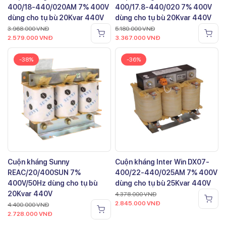
400/18-440/020AM 7% 400V
400/17.8-440/020 7% 400V
dùng cho tụ bù 20Kvar 440V
dùng cho tụ bù 20Kvar 440V
3.968.000
VNĐ
5.180.000
VNĐ
2.579.000
VNĐ
3.367.000
VNĐ
-38%
-36%
Cuộn kháng Sunny
Cuộn kháng Inter Win DX07-
REAC/20/400SUN 7%
400/22-440/025AM 7% 400V
400V/50Hz dùng cho tụ bù
dùng cho tụ bù 25Kvar 440V
20Kvar 440V
4.378.000
VNĐ
2.845.000
VNĐ
4.400.000
VNĐ
2.728.000
VNĐ