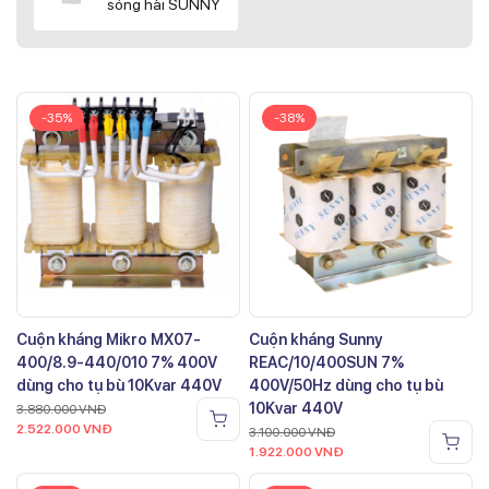
sóng hài SUNNY
-35%
-38%
Cuộn kháng Mikro MX07-
Cuộn kháng Sunny
400/8.9-440/010 7% 400V
REAC/10/400SUN 7%
dùng cho tụ bù 10Kvar 440V
400V/50Hz dùng cho tụ bù
10Kvar 440V
3.880.000
VNĐ
2.522.000
VNĐ
3.100.000
VNĐ
1.922.000
VNĐ