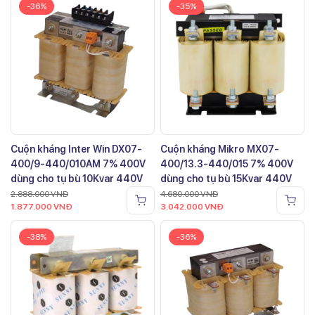
-36%
-35%
Cuộn kháng Inter Win DX07-
Cuộn kháng Mikro MX07-
400/9-440/010AM 7% 400V
400/13.3-440/015 7% 400V
dùng cho tụ bù 10Kvar 440V
dùng cho tụ bù 15Kvar 440V
2.888.000
VNĐ
4.680.000
VNĐ
1.877.000
VNĐ
3.042.000
VNĐ
-38%
-36%