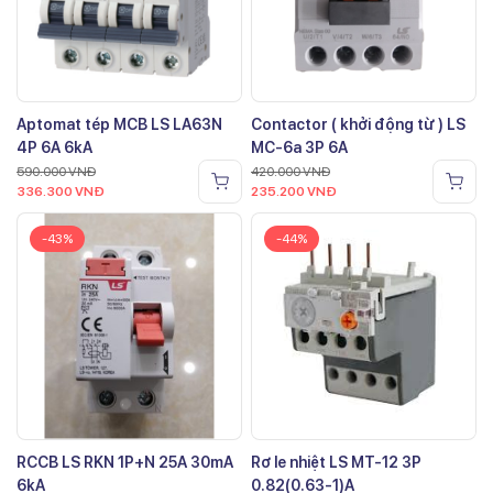
Aptomat tép MCB LS LA63N
Contactor ( khởi động từ ) LS
4P 6A 6kA
MC-6a 3P 6A
590.000
VNĐ
420.000
VNĐ
336.300
VNĐ
235.200
VNĐ
-43%
-44%
RCCB LS RKN 1P+N 25A 30mA
Rơ le nhiệt LS MT-12 3P
6kA
0.82(0.63-1)A