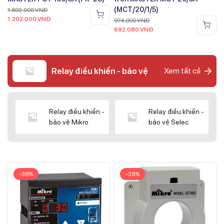
(MCT/20/1/5)
1.692.000
VNĐ
1.202.000
VNĐ
974.000
VNĐ
692.080
VNĐ
Relay điều khiển - bảo vệ
Xem tất cả
Relay điều khiển -
Relay điều khiển -
bảo vệ Mikro
bảo vệ Selec
-38%
-38%