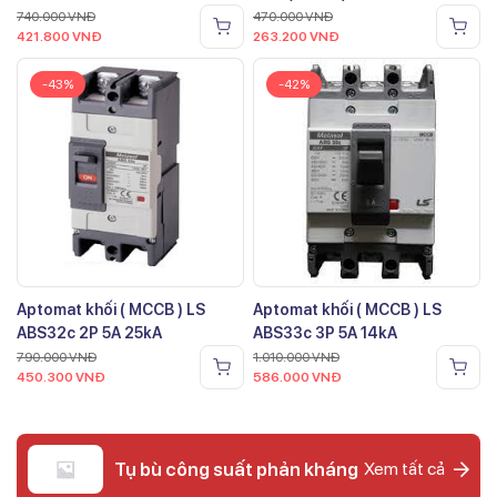
740.000
VNĐ
470.000
VNĐ
421.800
VNĐ
263.200
VNĐ
-43%
-42%
Aptomat khối ( MCCB ) LS
Aptomat khối ( MCCB ) LS
ABS32c 2P 5A 25kA
ABS33c 3P 5A 14kA
790.000
VNĐ
1.010.000
VNĐ
450.300
VNĐ
586.000
VNĐ
Tụ bù công suất phản kháng
Xem tất cả