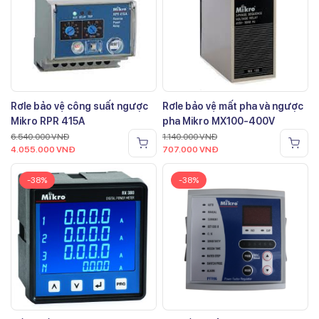
Rơle bảo vệ công suất ngược
Rơle bảo vệ mất pha và ngược
Mikro RPR 415A
pha Mikro MX100-400V
6.540.000
VNĐ
1.140.000
VNĐ
4.055.000
VNĐ
707.000
VNĐ
-38%
-38%