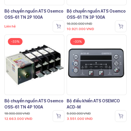
Bộ chuyển nguồn ATS Osemco
Bộ chuyển nguồn ATS Osemco
OSS-61 TN 2P 100A
OSS-61 TN 3P 100A
16.300.000
VNĐ
Liên hệ
10.921.000
VNĐ
-33%
-33%
Bộ chuyển nguồn ATS Osemco
Bộ điều khiển ATS OSEMCO
OSS-61 TN 4P 100A
ACD-M
18.900.000
VNĐ
5.300.000
VNĐ
12.663.000
VNĐ
3.551.000
VNĐ