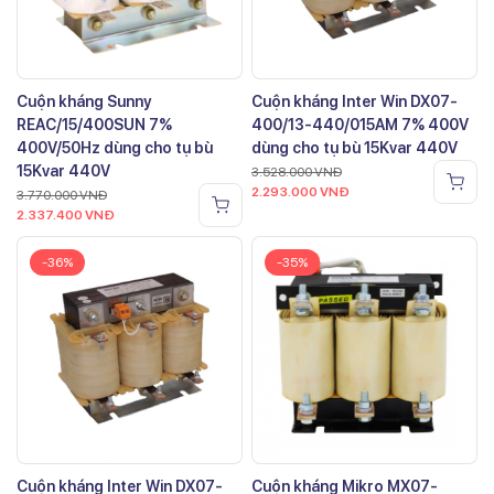
Cuộn kháng Sunny
Cuộn kháng Inter Win DX07-
REAC/15/400SUN 7%
400/13-440/015AM 7% 400V
400V/50Hz dùng cho tụ bù
dùng cho tụ bù 15Kvar 440V
15Kvar 440V
3.528.000
VNĐ
2.293.000
VNĐ
3.770.000
VNĐ
2.337.400
VNĐ
-36%
-35%
Cuộn kháng Inter Win DX07-
Cuộn kháng Mikro MX07-