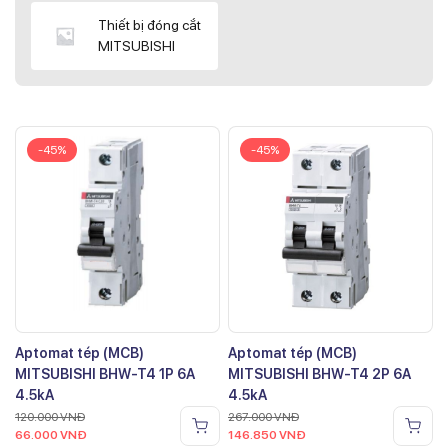
Thiết bị đóng cắt
MITSUBISHI
-45%
-45%
Aptomat tép (MCB)
Aptomat tép (MCB)
MITSUBISHI BHW-T4 1P 6A
MITSUBISHI BHW-T4 2P 6A
4.5kA
4.5kA
120.000
VNĐ
267.000
VNĐ
66.000
VNĐ
146.850
VNĐ