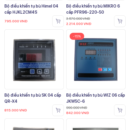
Bộ điều khiển tụ bù Himel 04
Bộ điều khiển tụ bù MIKRO 6
cấp HJKL2CM4S
cấp PFR96-220-50
3.570.000
VNĐ
795.000
VNĐ
2.214.000
VNĐ
-15%
Bộ điều khiển tụ bù SK 04 cấp
Bộ điều khiển tụ bù WIZ 06 cấp
QR-X4
JKW5C-6
990.000
VNĐ
815.000
VNĐ
842.000
VNĐ