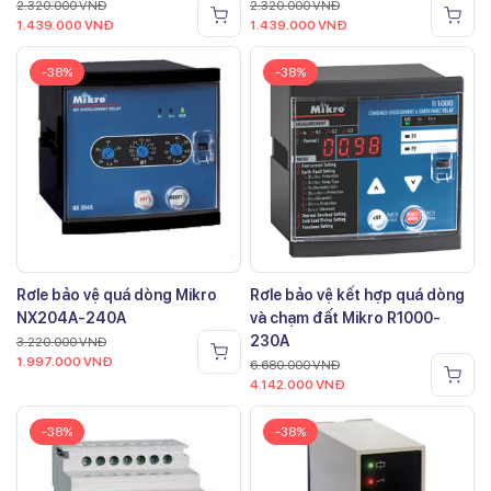
2.320.000
VNĐ
2.320.000
VNĐ
1.439.000
VNĐ
1.439.000
VNĐ
-38%
-38%
Rơle bảo vệ quá dòng Mikro
Rơle bảo vệ kết hợp quá dòng
NX204A-240A
và chạm đất Mikro R1000-
230A
3.220.000
VNĐ
1.997.000
VNĐ
6.680.000
VNĐ
4.142.000
VNĐ
-38%
-38%