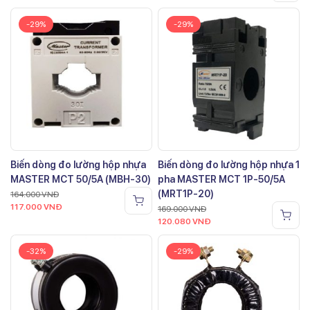
-29%
-29%
Biến dòng đo lường hộp nhựa
Biến dòng đo lường hộp nhựa 1
MASTER MCT 50/5A (MBH-30)
pha MASTER MCT 1P-50/5A
(MRT1P-20)
164.000
VNĐ
117.000
VNĐ
169.000
VNĐ
120.080
VNĐ
-32%
-29%