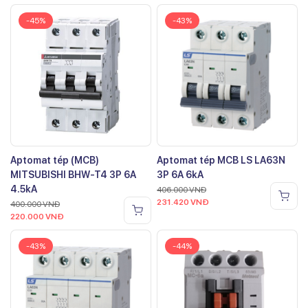
-45%
-43%
Aptomat tép (MCB)
Aptomat tép MCB LS LA63N
MITSUBISHI BHW-T4 3P 6A
3P 6A 6kA
4.5kA
406.000
VNĐ
231.420
VNĐ
400.000
VNĐ
220.000
VNĐ
-43%
-44%