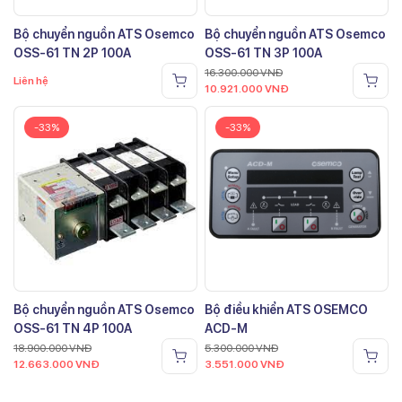
Bộ chuyển nguồn ATS Osemco
Bộ chuyển nguồn ATS Osemco
OSS-61 TN 2P 100A
OSS-61 TN 3P 100A
16.300.000
VNĐ
Liên hệ
10.921.000
VNĐ
-33%
-33%
Bộ chuyển nguồn ATS Osemco
Bộ điều khiển ATS OSEMCO
OSS-61 TN 4P 100A
ACD-M
18.900.000
VNĐ
5.300.000
VNĐ
12.663.000
VNĐ
3.551.000
VNĐ