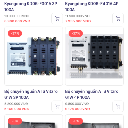
Kyungdong KD06-F301A 3P
Kyungdong KD06-F401A 4P
100A
100A
10.000.000
VNĐ
11.500.000
VNĐ
6.900.000
VNĐ
7.935.000
VNĐ
-37%
-37%
Bộ chuyển nguồn ATS Vitzro
Bộ chuyển nguồn ATS Vitzro
61W 3P 100A
61W 4P 100A
8.200.000
VNĐ
9.800.000
VNĐ
5.166.000
VNĐ
6.174.000
VNĐ
-8%
-8%