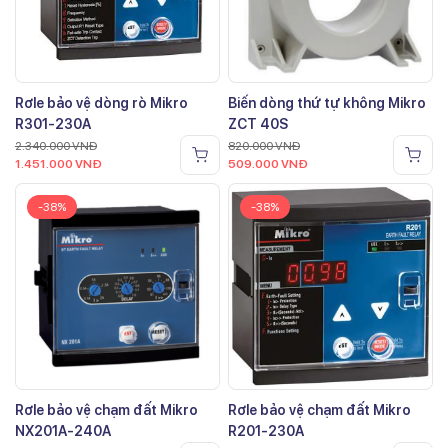
Rơle bảo vệ dòng rò Mikro
Biến dòng thứ tự không Mikro
R301-230A
ZCT 40S
2.340.000
VNĐ
820.000
VNĐ
1.451.000
VNĐ
509.000
VNĐ
-38%
-38%
Rơle bảo vệ chạm đất Mikro
Rơle bảo vệ chạm đất Mikro
NX201A-240A
R201-230A