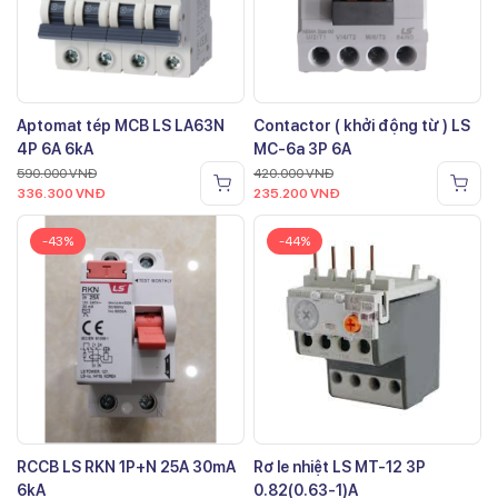
Aptomat tép MCB LS LA63N
Contactor ( khởi động từ ) LS
4P 6A 6kA
MC-6a 3P 6A
590.000
VNĐ
420.000
VNĐ
336.300
VNĐ
235.200
VNĐ
-43%
-44%
RCCB LS RKN 1P+N 25A 30mA
Rơ le nhiệt LS MT-12 3P
6kA
0.82(0.63-1)A