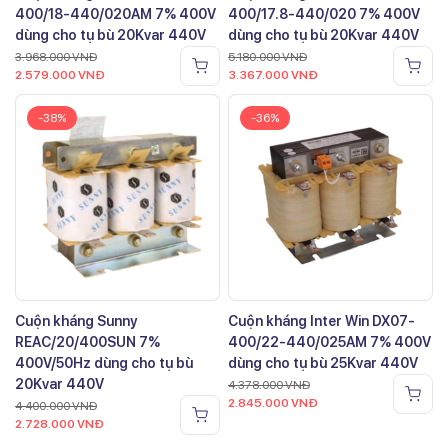
400/18-440/020AM 7% 400V
400/17.8-440/020 7% 400V
dùng cho tụ bù 20Kvar 440V
dùng cho tụ bù 20Kvar 440V
3.968.000
VNĐ
5.180.000
VNĐ
2.579.000
VNĐ
3.367.000
VNĐ
-38%
-36%
Cuộn kháng Sunny
Cuộn kháng Inter Win DX07-
REAC/20/400SUN 7%
400/22-440/025AM 7% 400V
400V/50Hz dùng cho tụ bù
dùng cho tụ bù 25Kvar 440V
20Kvar 440V
4.378.000
VNĐ
2.845.000
VNĐ
4.400.000
VNĐ
2.728.000
VNĐ