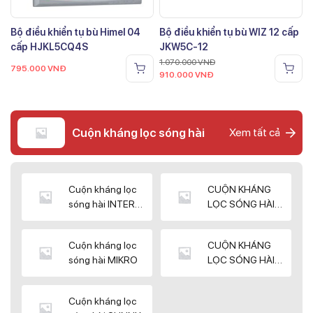
Bộ điều khiển tụ bù Himel 04
Bộ điều khiển tụ bù WIZ 12 cấp
cấp HJKL5CQ4S
JKW5C-12
1.070.000
VNĐ
795.000
VNĐ
910.000
VNĐ
Cuộn kháng lọc sóng hài
Xem tất cả
Cuộn kháng lọc
CUỘN KHÁNG
sóng hài INTER
LỌC SÓNG HÀI
WIN
ELEKTEK
Cuộn kháng lọc
CUỘN KHÁNG
sóng hài MIKRO
LỌC SÓNG HÀI
NUINTEK
Cuộn kháng lọc