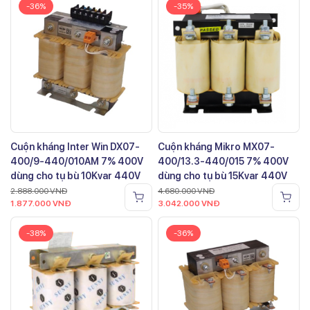
-36%
-35%
Cuộn kháng Inter Win DX07-
Cuộn kháng Mikro MX07-
400/9-440/010AM 7% 400V
400/13.3-440/015 7% 400V
dùng cho tụ bù 10Kvar 440V
dùng cho tụ bù 15Kvar 440V
2.888.000
VNĐ
4.680.000
VNĐ
1.877.000
VNĐ
3.042.000
VNĐ
-38%
-36%