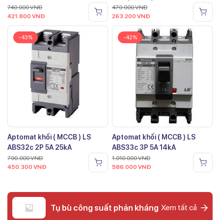
740.000
VNĐ
470.000
VNĐ
421.800
VNĐ
263.200
VNĐ
-43%
-42%
Aptomat khối ( MCCB ) LS
Aptomat khối ( MCCB ) LS
ABS32c 2P 5A 25kA
ABS33c 3P 5A 14kA
790.000
VNĐ
1.010.000
VNĐ
450.300
VNĐ
586.000
VNĐ
Tụ bù công suất phản kháng
Xem tất cả