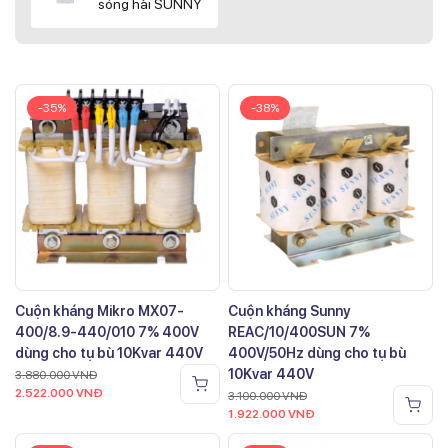
sóng hài SUNNY
-35%
-38%
Cuộn kháng Mikro MX07-
Cuộn kháng Sunny
400/8.9-440/010 7% 400V
REAC/10/400SUN 7%
dùng cho tụ bù 10Kvar 440V
400V/50Hz dùng cho tụ bù
10Kvar 440V
3.880.000
VNĐ
2.522.000
VNĐ
3.100.000
VNĐ
1.922.000
VNĐ