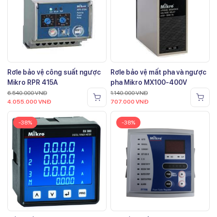
Rơle bảo vệ công suất ngược
Rơle bảo vệ mất pha và ngược
Mikro RPR 415A
pha Mikro MX100-400V
6.540.000
VNĐ
1.140.000
VNĐ
4.055.000
VNĐ
707.000
VNĐ
-38%
-38%