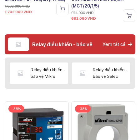
(MCT/20/1/5)
1.692.000
VNĐ
1.202.000
VNĐ
974.000
VNĐ
692.080
VNĐ
Relay điều khiển - bảo vệ
Xem tất cả
Relay điều khiển -
Relay điều khiển -
bảo vệ Mikro
bảo vệ Selec
-38%
-38%