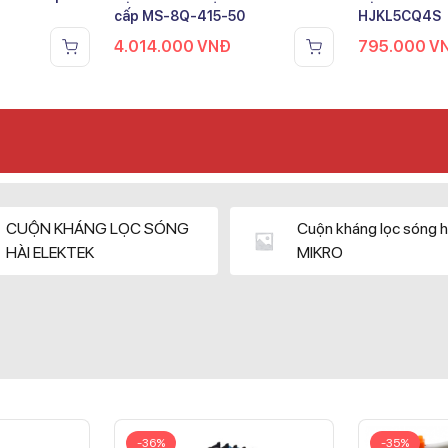
cấp MS-8Q-415-50
HJKL5CQ4S
4.014.000
VNĐ
795.000
V
CUỘN KHÁNG LỌC SÓNG
Cuộn kháng lọc sóng h
HÀI ELEKTEK
MIKRO
-36%
-35%