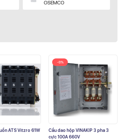
OSEMCO
-8%
uồn ATS Vitzro 61W
Cầu dao hộp VINAKIP 3 pha 3
cực 100A 660V