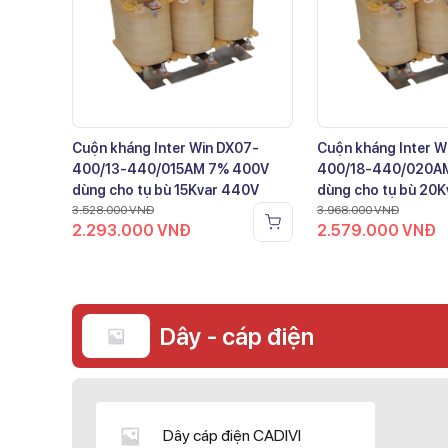
Cuộn kháng Inter Win DX07-
Cuộn kháng Inter W
400/13-440/015AM 7% 400V
400/18-440/020A
dùng cho tụ bù 15Kvar 440V
dùng cho tụ bù 20
3.528.000
VNĐ
3.968.000
VNĐ
2.293.000
VNĐ
2.579.000
VNĐ
Dây - cáp điện
Dây cáp điện CADIVI