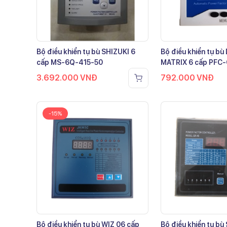
Bộ điều khiển tụ bù SHIZUKI 6
Bộ điều khiển tụ b
cấp MS-6Q-415-50
MATRIX 6 cấp PFC
3.692.000
VNĐ
792.000
VNĐ
-15%
Bộ điều khiển tụ bù WIZ 06 cấp
Bộ điều khiển tụ bù