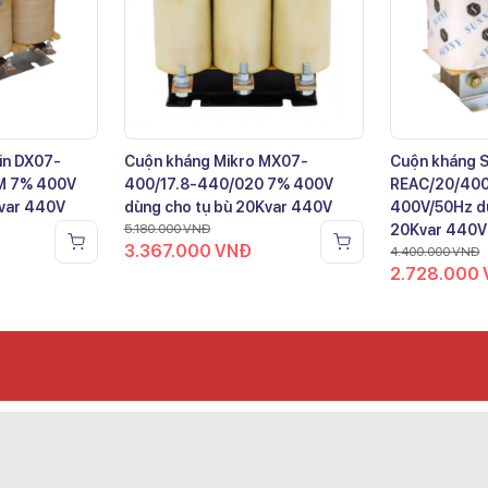
in DX07-
Cuộn kháng Mikro MX07-
Cuộn kháng 
M 7% 400V
400/17.8-440/020 7% 400V
REAC/20/40
Kvar 440V
dùng cho tụ bù 20Kvar 440V
400V/50Hz dù
5.180.000
VNĐ
20Kvar 440V
3.367.000
VNĐ
4.400.000
VNĐ
2.728.000