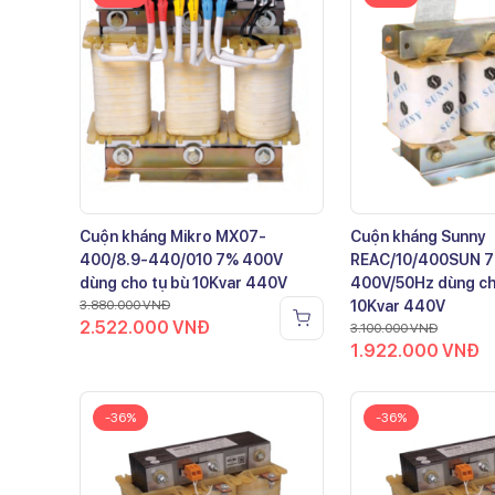
Cuộn kháng Mikro MX07-
Cuộn kháng Sunny
400/8.9-440/010 7% 400V
REAC/10/400SUN 
dùng cho tụ bù 10Kvar 440V
400V/50Hz dùng ch
3.880.000
VNĐ
10Kvar 440V
2.522.000
VNĐ
3.100.000
VNĐ
1.922.000
VNĐ
-36%
-36%