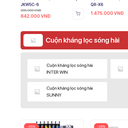
JKW5C-6
QR-X6
990.000
VNĐ
1.475.000
VNĐ
842.000
VNĐ
Cuộn kháng lọc sóng hài
Cuộn kháng lọc sóng hài
INTER WIN
Cuộn kháng lọc sóng hài
SUNNY
-35%
-38%