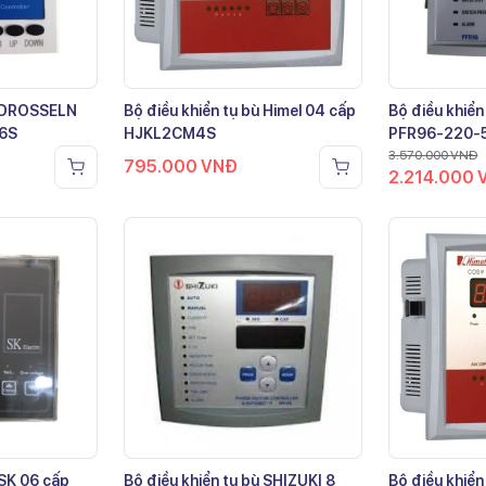
ù DROSSELN
Bộ điều khiển tụ bù Himel 04 cấp
Bộ điều khiển
-6S
HJKL2CM4S
PFR96-220-
3.570.000
VNĐ
795.000
VNĐ
2.214.000
 SK 06 cấp
Bộ điều khiển tụ bù SHIZUKI 8
Bộ điều khiển