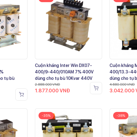
Cuộn kháng Inter Win DX07-
Cuộn kháng 
7%
400/9-440/010AM 7% 400V
400/13.3-44
o tụ bù
dùng cho tụ bù 10Kvar 440V
dùng cho tụ 
2.888.000
VNĐ
4.680.000
VNĐ
1.877.000
VNĐ
3.042.000
-35%
-38%