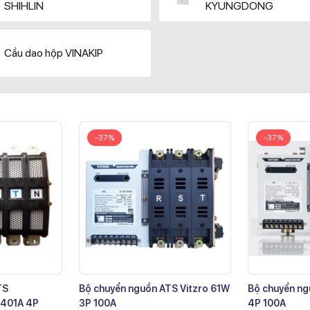
SHIHLIN
KYUNGDONG
Cầu dao hộp VINAKIP
-37%
-37%
TS
Bộ chuyển nguồn ATS Vitzro 61W
Bộ chuyển ng
401A 4P
3P 100A
4P 100A