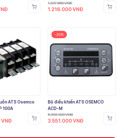
1.307.880
VNĐ
VNĐ
1.216.000
VNĐ
-33%
guồn ATS Osemco
Bộ điều khiển ATS OSEMCO
P 100A
ACD-M
5.300.000
VNĐ
0
VNĐ
3.551.000
VNĐ