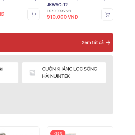
JKW5C-12
1.070.000
VNĐ
NĐ
910.000
VNĐ
Xem tất cả
ài
CUỘN KHÁNG LỌC SÓNG
HÀI NUINTEK
-38%