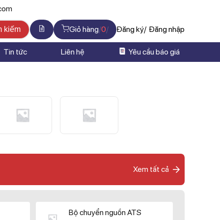
.com
Giỏ hàng
0
Đăng ký
Đăng nhập
m kiếm
Tin tức
Liên hệ
Yêu cầu báo giá
Xem tất cả
Bộ chuyển nguồn ATS