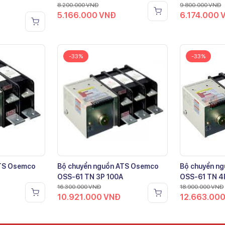
8.200.000
VNĐ
9.800.000
VNĐ
5.166.000
VNĐ
6.174.000
-33%
-33%
ATS Osemco
Bộ chuyển nguồn ATS Osemco
Bộ chuyển n
OSS-61 TN 3P 100A
OSS-61 TN 4
16.300.000
VNĐ
18.900.000
VNĐ
10.921.000
VNĐ
12.663.00