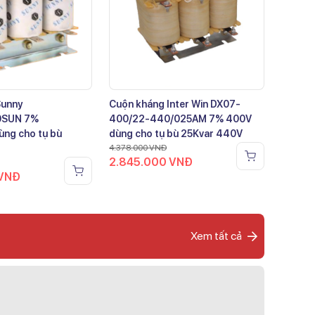
Sunny
Cuộn kháng Inter Win DX07-
0SUN 7%
400/22-440/025AM 7% 400V
ng cho tụ bù
dùng cho tụ bù 25Kvar 440V
4.378.000
VNĐ
2.845.000
VNĐ
VNĐ
Xem tất cả