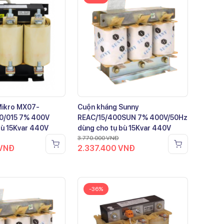
Mikro MX07-
Cuộn kháng Sunny
0/015 7% 400V
REAC/15/400SUN 7% 400V/50Hz
bù 15Kvar 440V
dùng cho tụ bù 15Kvar 440V
3.770.000
VNĐ
VNĐ
2.337.400
VNĐ
-36%