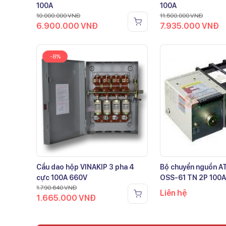
100A
100A
10.000.000
VNĐ
11.500.000
VNĐ
6.900.000
VNĐ
7.935.000
VNĐ
-8%
Cầu dao hộp VINAKIP 3 pha 4
Bộ chuyển nguồn 
cực 100A 660V
OSS-61 TN 2P 100A
1.790.640
VNĐ
Liên hệ
1.665.000
VNĐ