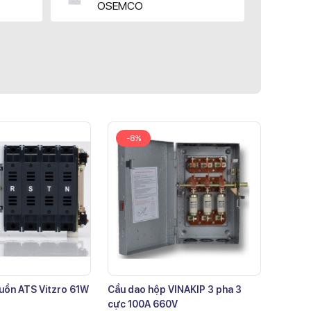
OSEMCO
-8%
uồn ATS Vitzro 61W
Cầu dao hộp VINAKIP 3 pha 3
cực 100A 660V