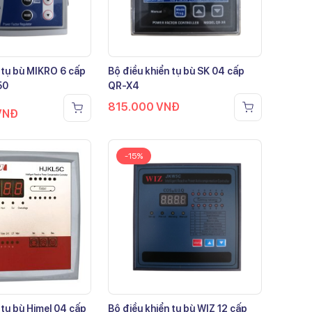
 tụ bù MIKRO 6 cấp
Bộ điều khiển tụ bù SK 04 cấp
50
QR-X4
815.000
VNĐ
VNĐ
-15%
 tụ bù Himel 04 cấp
Bộ điều khiển tụ bù WIZ 12 cấp