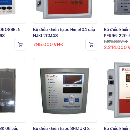
ù DROSSELN
Bộ điều khiển tụ bù Himel 04 cấp
Bộ điều khiển
-6S
HJKL2CM4S
PFR96-220-
3.570.000
VNĐ
795.000
VNĐ
2.214.000
 SK 06 cấp
Bộ điều khiển tụ bù SHIZUKI 8
Bộ điều khiển