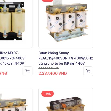
Mikro MX07-
Cuộn kháng Sunny
0/015 7% 400V
REAC/15/400SUN 7% 400V/50Hz
bù 15Kvar 440V
dùng cho tụ bù 15Kvar 440V
3.770.000
VNĐ
VNĐ
2.337.400
VNĐ
-36%