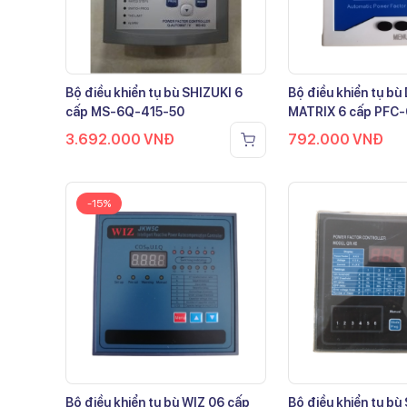
Bộ điều khiển tụ bù SHIZUKI 6
Bộ điều khiển tụ b
cấp MS-6Q-415-50
MATRIX 6 cấp PFC
3.692.000
VNĐ
792.000
VNĐ
-15%
Bộ điều khiển tụ bù WIZ 06 cấp
Bộ điều khiển tụ bù