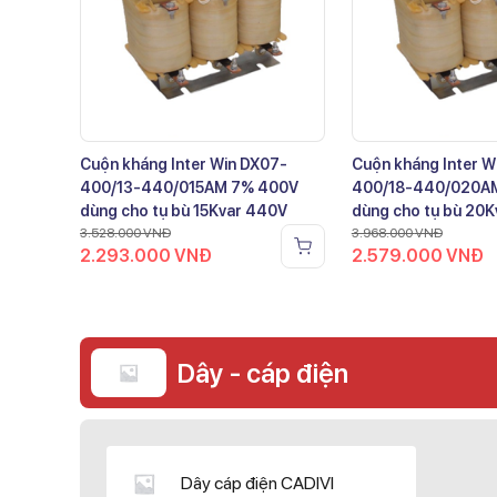
Cuộn kháng Inter Win DX07-
Cuộn kháng Inter W
400/13-440/015AM 7% 400V
400/18-440/020A
dùng cho tụ bù 15Kvar 440V
dùng cho tụ bù 20
3.528.000
VNĐ
3.968.000
VNĐ
2.293.000
VNĐ
2.579.000
VNĐ
Dây - cáp điện
Dây cáp điện CADIVI