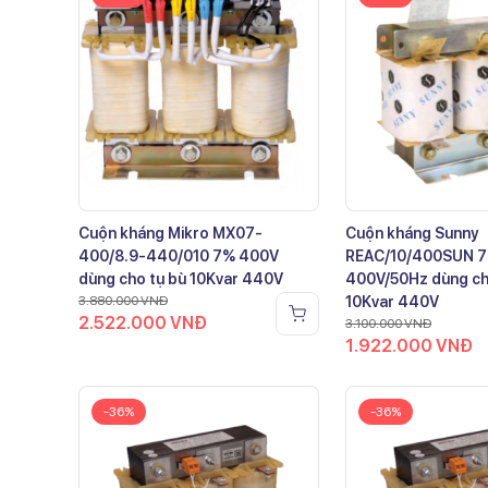
Cuộn kháng Mikro MX07-
Cuộn kháng Sunny
400/8.9-440/010 7% 400V
REAC/10/400SUN 
dùng cho tụ bù 10Kvar 440V
400V/50Hz dùng ch
3.880.000
VNĐ
10Kvar 440V
2.522.000
VNĐ
3.100.000
VNĐ
1.922.000
VNĐ
-36%
-36%