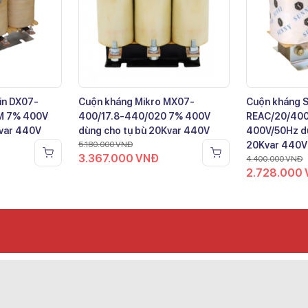
in DX07-
Cuộn kháng Mikro MX07-
Cuộn kháng 
M 7% 400V
400/17.8-440/020 7% 400V
REAC/20/40
Kvar 440V
dùng cho tụ bù 20Kvar 440V
400V/50Hz dù
5.180.000
VNĐ
20Kvar 440V
3.367.000
VNĐ
4.400.000
VNĐ
2.728.000