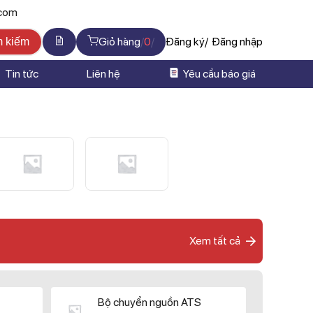
.com
Giỏ hàng
0
Đăng ký
Đăng nhập
m kiếm
Tin tức
Liên hệ
Yêu cầu báo giá
Xem tất cả
Bộ chuyển nguồn ATS