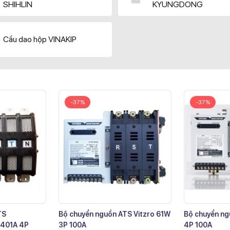
SHIHLIN
KYUNGDONG
Cầu dao hộp VINAKIP
-37%
-37%
TS
Bộ chuyển nguồn ATS Vitzro 61W
Bộ chuyển ng
401A 4P
3P 100A
4P 100A