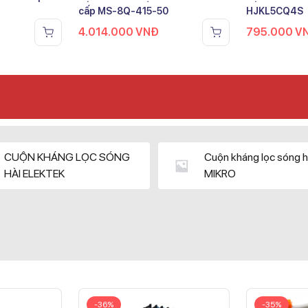
cấp MS-8Q-415-50
HJKL5CQ4S
4.014.000
VNĐ
795.000
V
CUỘN KHÁNG LỌC SÓNG
Cuộn kháng lọc sóng h
HÀI ELEKTEK
MIKRO
-36%
-35%