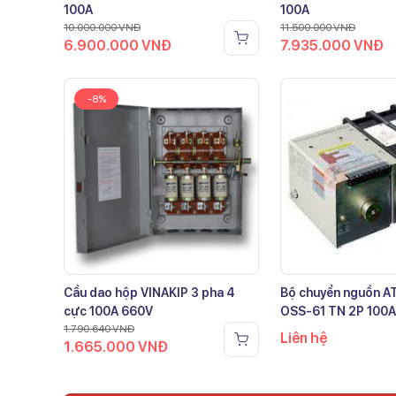
100A
100A
10.000.000
VNĐ
11.500.000
VNĐ
6.900.000
VNĐ
7.935.000
VNĐ
-8%
Cầu dao hộp VINAKIP 3 pha 4
Bộ chuyển nguồn 
cực 100A 660V
OSS-61 TN 2P 100A
1.790.640
VNĐ
Liên hệ
1.665.000
VNĐ