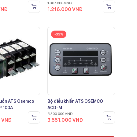
1.307.880
VNĐ
VNĐ
1.216.000
VNĐ
-33%
guồn ATS Osemco
Bộ điều khiển ATS OSEMCO
P 100A
ACD-M
5.300.000
VNĐ
0
VNĐ
3.551.000
VNĐ