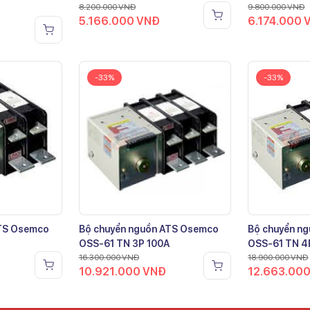
8.200.000
VNĐ
9.800.000
VNĐ
5.166.000
VNĐ
6.174.000
-33%
-33%
ATS Osemco
Bộ chuyển nguồn ATS Osemco
Bộ chuyển n
OSS-61 TN 3P 100A
OSS-61 TN 4
16.300.000
VNĐ
18.900.000
VNĐ
10.921.000
VNĐ
12.663.00