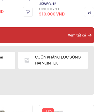
JKW5C-12
1.070.000
VNĐ
NĐ
910.000
VNĐ
Xem tất cả
ài
CUỘN KHÁNG LỌC SÓNG
HÀI NUINTEK
-38%