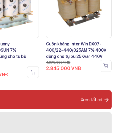
Sunny
Cuộn kháng Inter Win DX07-
0SUN 7%
400/22-440/025AM 7% 400V
ng cho tụ bù
dùng cho tụ bù 25Kvar 440V
4.378.000
VNĐ
2.845.000
VNĐ
VNĐ
Xem tất cả