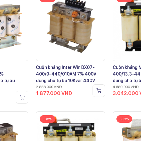
Cuộn kháng Inter Win DX07-
Cuộn kháng 
7%
400/9-440/010AM 7% 400V
400/13.3-44
o tụ bù
dùng cho tụ bù 10Kvar 440V
dùng cho tụ 
2.888.000
VNĐ
4.680.000
VNĐ
1.877.000
VNĐ
3.042.000
-35%
-38%