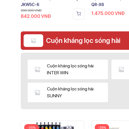
JKW5C-6
QR-X6
990.000
VNĐ
1.475.000
VNĐ
842.000
VNĐ
Cuộn kháng lọc sóng hài
Cuộn kháng lọc sóng hài
INTER WIN
Cuộn kháng lọc sóng hài
SUNNY
-35%
-38%