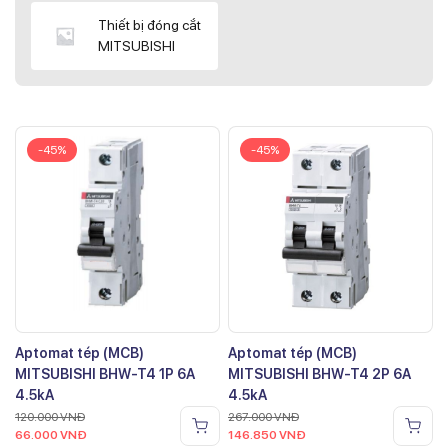
Thiết bị đóng cắt
MITSUBISHI
-45%
-45%
Aptomat tép (MCB)
Aptomat tép (MCB)
MITSUBISHI BHW-T4 1P 6A
MITSUBISHI BHW-T4 2P 6A
4.5kA
4.5kA
120.000
VNĐ
267.000
VNĐ
66.000
VNĐ
146.850
VNĐ