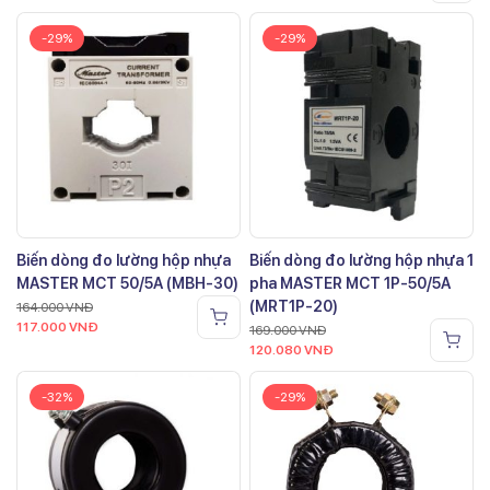
-29%
-29%
Biến dòng đo lường hộp nhựa
Biến dòng đo lường hộp nhựa 1
MASTER MCT 50/5A (MBH-30)
pha MASTER MCT 1P-50/5A
(MRT1P-20)
164.000
VNĐ
117.000
VNĐ
169.000
VNĐ
120.080
VNĐ
-32%
-29%