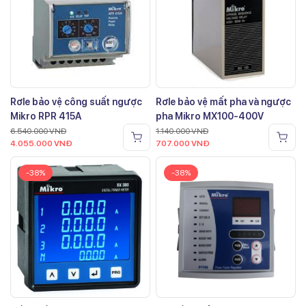
Rơle bảo vệ công suất ngược
Rơle bảo vệ mất pha và ngược
Mikro RPR 415A
pha Mikro MX100-400V
6.540.000
VNĐ
1.140.000
VNĐ
4.055.000
VNĐ
707.000
VNĐ
-38%
-38%