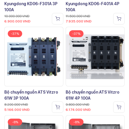
Kyungdong KD06-F301A 3P
Kyungdong KD06-F401A 4P
100A
100A
10.000.000
VNĐ
11.500.000
VNĐ
6.900.000
VNĐ
7.935.000
VNĐ
-37%
-37%
Bộ chuyển nguồn ATS Vitzro
Bộ chuyển nguồn ATS Vitzro
61W 3P 100A
61W 4P 100A
8.200.000
VNĐ
9.800.000
VNĐ
5.166.000
VNĐ
6.174.000
VNĐ
-8%
-8%