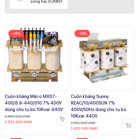
sóng hài SUNNY
-35%
-38%
Cuộn kháng Mikro MX07-
Cuộn kháng Sunny
400/8.9-440/010 7% 400V
REAC/10/400SUN 7%
dùng cho tụ bù 10Kvar 440V
400V/50Hz dùng cho tụ bù
10Kvar 440V
3.880.000
VNĐ
2.522.000
VNĐ
3.100.000
VNĐ
1.922.000
VNĐ