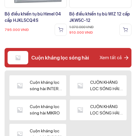
Bộ điều khiển tụ bù Himel 04
Bộ điều khiển tụ bù WIZ 12 cấp
cấp HJKL5CQ4S
JKW5C-12
1.070.000
VNĐ
795.000
VNĐ
910.000
VNĐ
Cuộn kháng lọc sóng hài
Xem tất cả
Cuộn kháng lọc
CUỘN KHÁNG
sóng hài INTER
LỌC SÓNG HÀI
WIN
ELEKTEK
Cuộn kháng lọc
CUỘN KHÁNG
sóng hài MIKRO
LỌC SÓNG HÀI
NUINTEK
Cuộn kháng lọc