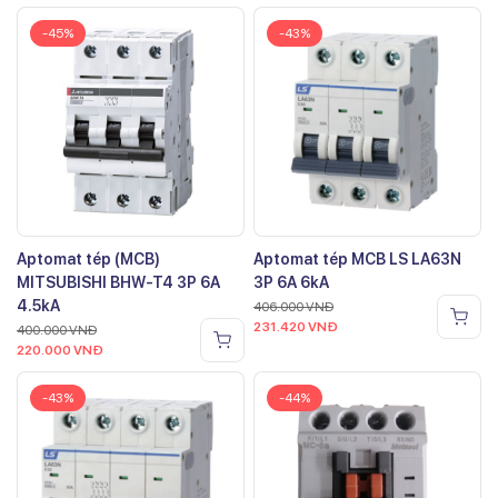
-45%
-43%
Aptomat tép (MCB)
Aptomat tép MCB LS LA63N
MITSUBISHI BHW-T4 3P 6A
3P 6A 6kA
4.5kA
406.000
VNĐ
231.420
VNĐ
400.000
VNĐ
220.000
VNĐ
-43%
-44%