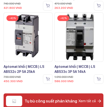
740.000
VNĐ
470.000
VNĐ
421.800
VNĐ
263.200
VNĐ
-43%
-42%
Aptomat khối ( MCCB ) LS
Aptomat khối ( MCCB ) LS
ABS32c 2P 5A 25kA
ABS33c 3P 5A 14kA
790.000
VNĐ
1.010.000
VNĐ
450.300
VNĐ
586.000
VNĐ
Tụ bù công suất phản kháng
Xem tất cả