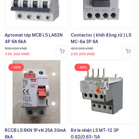
Aptomat tép MCB LS LA63N
Contactor ( khởi động từ ) LS
4P 6A 6kA
MC-6a 3P 6A
590.000
VNĐ
420.000
VNĐ
336.300
VNĐ
235.200
VNĐ
-43%
-44%
RCCB LS RKN 1P+N 25A 30mA
Rơ le nhiệt LS MT-12 3P
6kA
0.82(0.63-1)A