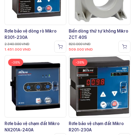
Rơle bảo vệ dòng rò Mikro
Biến dòng thứ tự không Mikro
R301-230A
ZCT 40S
2.340.000
VNĐ
820.000
VNĐ
1.451.000
VNĐ
509.000
VNĐ
-38%
-38%
Rơle bảo vệ chạm đất Mikro
Rơle bảo vệ chạm đất Mikro
NX201A-240A
R201-230A