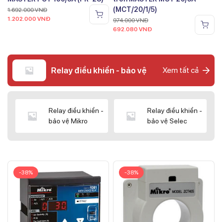
(MCT/20/1/5)
1.692.000
VNĐ
1.202.000
VNĐ
974.000
VNĐ
692.080
VNĐ
Relay điều khiển - bảo vệ
Xem tất cả
Relay điều khiển -
Relay điều khiển -
bảo vệ Mikro
bảo vệ Selec
-38%
-38%