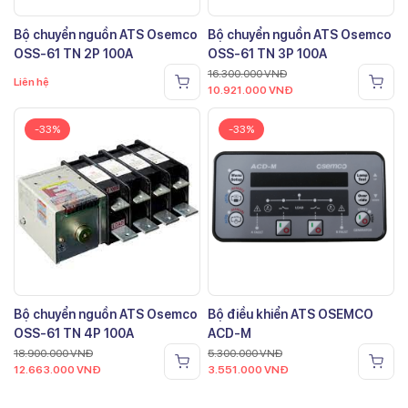
Bộ chuyển nguồn ATS Osemco
Bộ chuyển nguồn ATS Osemco
OSS-61 TN 2P 100A
OSS-61 TN 3P 100A
16.300.000
VNĐ
Liên hệ
10.921.000
VNĐ
-33%
-33%
Bộ chuyển nguồn ATS Osemco
Bộ điều khiển ATS OSEMCO
OSS-61 TN 4P 100A
ACD-M
18.900.000
VNĐ
5.300.000
VNĐ
12.663.000
VNĐ
3.551.000
VNĐ