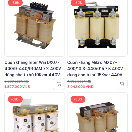
-36%
-35%
Cuộn kháng Inter Win DX07-
Cuộn kháng Mikro MX07-
400/9-440/010AM 7% 400V
400/13.3-440/015 7% 400V
dùng cho tụ bù 10Kvar 440V
dùng cho tụ bù 15Kvar 440V
2.888.000
VNĐ
4.680.000
VNĐ
1.877.000
VNĐ
3.042.000
VNĐ
-38%
-36%