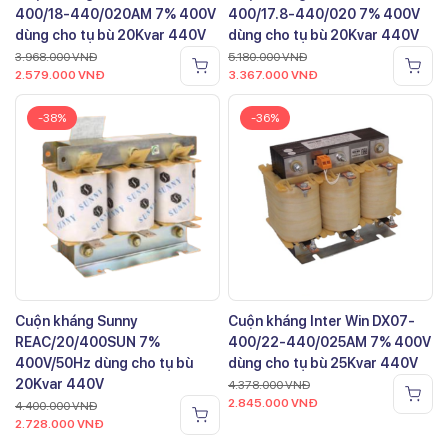
400/18-440/020AM 7% 400V
400/17.8-440/020 7% 400V
dùng cho tụ bù 20Kvar 440V
dùng cho tụ bù 20Kvar 440V
3.968.000
VNĐ
5.180.000
VNĐ
2.579.000
VNĐ
3.367.000
VNĐ
-38%
-36%
Cuộn kháng Sunny
Cuộn kháng Inter Win DX07-
REAC/20/400SUN 7%
400/22-440/025AM 7% 400V
400V/50Hz dùng cho tụ bù
dùng cho tụ bù 25Kvar 440V
20Kvar 440V
4.378.000
VNĐ
2.845.000
VNĐ
4.400.000
VNĐ
2.728.000
VNĐ