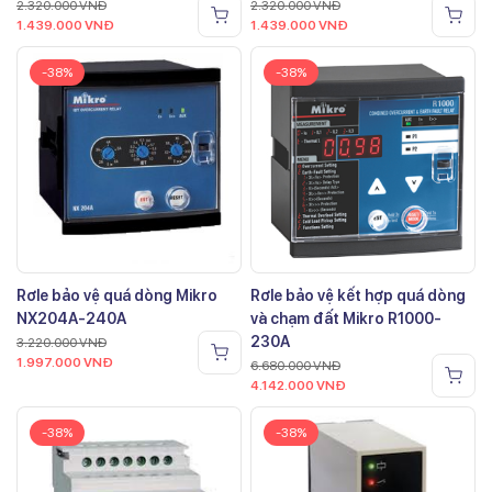
2.320.000
VNĐ
2.320.000
VNĐ
1.439.000
VNĐ
1.439.000
VNĐ
-38%
-38%
Rơle bảo vệ quá dòng Mikro
Rơle bảo vệ kết hợp quá dòng
NX204A-240A
và chạm đất Mikro R1000-
230A
3.220.000
VNĐ
1.997.000
VNĐ
6.680.000
VNĐ
4.142.000
VNĐ
-38%
-38%