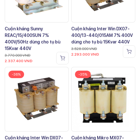
Cuộn kháng Sunny
Cuộn kháng Inter Win DX07-
REAC/15/400SUN 7%
400/13-440/015AM 7% 400V
400V/50Hz dùng cho tụ bù
dùng cho tụ bù 15Kvar 440V
15Kvar 440V
3.528.000
VNĐ
2.293.000
VNĐ
3.770.000
VNĐ
2.337.400
VNĐ
-36%
-35%
Cuộn kháng Inter Win DX07-
Cuộn kháng Mikro MX07-