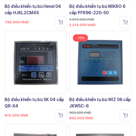
Bộ điều khiển tụ bù Himel 04
Bộ điều khiển tụ bù MIKRO 6
cấp HJKL2CM4S
cấp PFR96-220-50
3.570.000
VNĐ
795.000
VNĐ
2.214.000
VNĐ
-15%
Bộ điều khiển tụ bù SK 04 cấp
Bộ điều khiển tụ bù WIZ 06 cấp
QR-X4
JKW5C-6
990.000
VNĐ
815.000
VNĐ
842.000
VNĐ