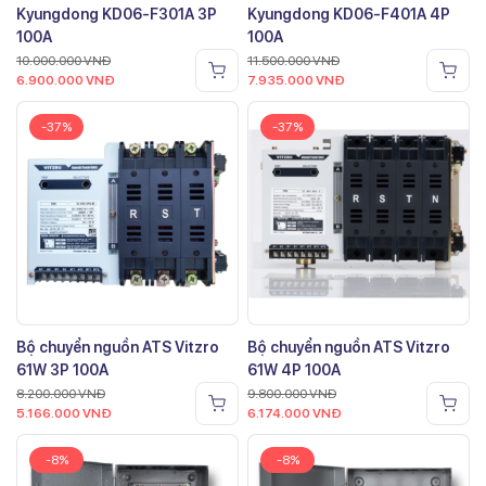
Kyungdong KD06-F301A 3P
Kyungdong KD06-F401A 4P
100A
100A
10.000.000
VNĐ
11.500.000
VNĐ
6.900.000
VNĐ
7.935.000
VNĐ
-37%
-37%
Bộ chuyển nguồn ATS Vitzro
Bộ chuyển nguồn ATS Vitzro
61W 3P 100A
61W 4P 100A
8.200.000
VNĐ
9.800.000
VNĐ
5.166.000
VNĐ
6.174.000
VNĐ
-8%
-8%