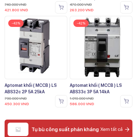
740.000
VNĐ
470.000
VNĐ
421.800
VNĐ
263.200
VNĐ
-43%
-42%
Aptomat khối ( MCCB ) LS
Aptomat khối ( MCCB ) LS
ABS32c 2P 5A 25kA
ABS33c 3P 5A 14kA
790.000
VNĐ
1.010.000
VNĐ
450.300
VNĐ
586.000
VNĐ
Tụ bù công suất phản kháng
Xem tất cả