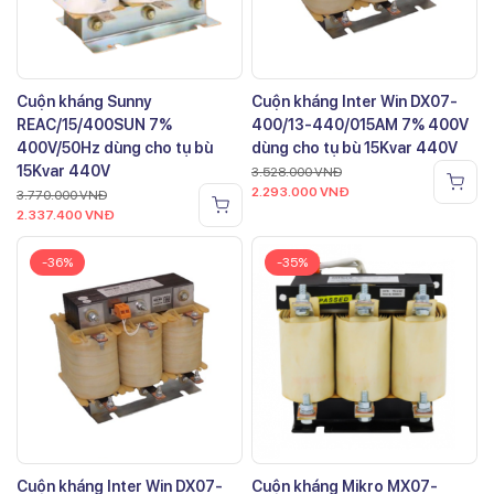
Cuộn kháng Sunny
Cuộn kháng Inter Win DX07-
REAC/15/400SUN 7%
400/13-440/015AM 7% 400V
400V/50Hz dùng cho tụ bù
dùng cho tụ bù 15Kvar 440V
15Kvar 440V
3.528.000
VNĐ
2.293.000
VNĐ
3.770.000
VNĐ
2.337.400
VNĐ
-36%
-35%
Cuộn kháng Inter Win DX07-
Cuộn kháng Mikro MX07-