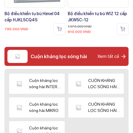
Bộ điều khiển tụ bù Himel 04
Bộ điều khiển tụ bù WIZ 12 cấp
cấp HJKL5CQ4S
JKW5C-12
1.070.000
VNĐ
795.000
VNĐ
910.000
VNĐ
Cuộn kháng lọc sóng hài
Xem tất cả
Cuộn kháng lọc
CUỘN KHÁNG
sóng hài INTER
LỌC SÓNG HÀI
WIN
ELEKTEK
Cuộn kháng lọc
CUỘN KHÁNG
sóng hài MIKRO
LỌC SÓNG HÀI
NUINTEK
Cuộn kháng lọc