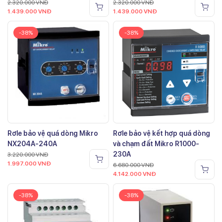
2.320.000
VNĐ
2.320.000
VNĐ
1.439.000
VNĐ
1.439.000
VNĐ
-38%
-38%
Rơle bảo vệ quá dòng Mikro
Rơle bảo vệ kết hợp quá dòng
NX204A-240A
và chạm đất Mikro R1000-
230A
3.220.000
VNĐ
1.997.000
VNĐ
6.680.000
VNĐ
4.142.000
VNĐ
-38%
-38%