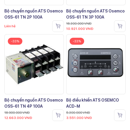
Bộ chuyển nguồn ATS Osemco
Bộ chuyển nguồn ATS Osemco
OSS-61 TN 2P 100A
OSS-61 TN 3P 100A
16.300.000
VNĐ
Liên hệ
10.921.000
VNĐ
-33%
-33%
Bộ chuyển nguồn ATS Osemco
Bộ điều khiển ATS OSEMCO
OSS-61 TN 4P 100A
ACD-M
18.900.000
VNĐ
5.300.000
VNĐ
12.663.000
VNĐ
3.551.000
VNĐ