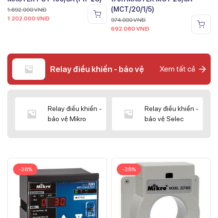
(MCT/20/1/5)
1.692.000
VNĐ
1.202.000
VNĐ
974.000
VNĐ
692.080
VNĐ
Relay điều khiển - bảo vệ
Xem tất cả
Relay điều khiển -
Relay điều khiển -
bảo vệ Mikro
bảo vệ Selec
-38%
-38%