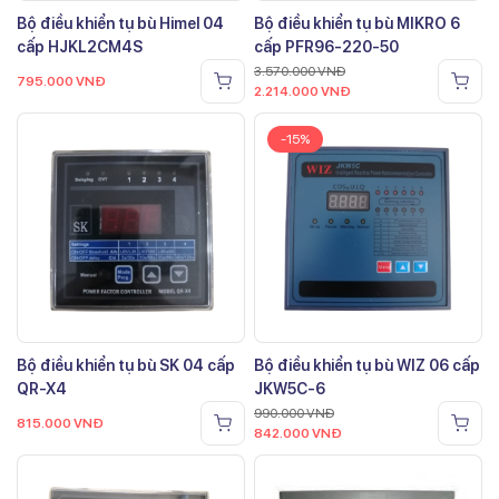
Bộ điều khiển tụ bù Himel 04
Bộ điều khiển tụ bù MIKRO 6
cấp HJKL2CM4S
cấp PFR96-220-50
3.570.000
VNĐ
795.000
VNĐ
2.214.000
VNĐ
-15%
Bộ điều khiển tụ bù SK 04 cấp
Bộ điều khiển tụ bù WIZ 06 cấp
QR-X4
JKW5C-6
990.000
VNĐ
815.000
VNĐ
842.000
VNĐ