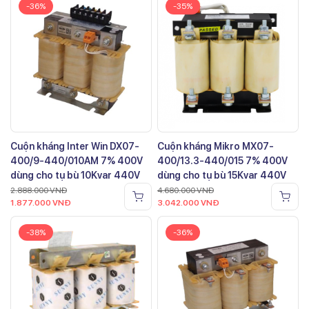
-36%
-35%
Cuộn kháng Inter Win DX07-
Cuộn kháng Mikro MX07-
400/9-440/010AM 7% 400V
400/13.3-440/015 7% 400V
dùng cho tụ bù 10Kvar 440V
dùng cho tụ bù 15Kvar 440V
2.888.000
VNĐ
4.680.000
VNĐ
1.877.000
VNĐ
3.042.000
VNĐ
-38%
-36%