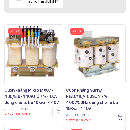
sóng hài SUNNY
-35%
-38%
Cuộn kháng Mikro MX07-
Cuộn kháng Sunny
400/8.9-440/010 7% 400V
REAC/10/400SUN 7%
dùng cho tụ bù 10Kvar 440V
400V/50Hz dùng cho tụ bù
10Kvar 440V
3.880.000
VNĐ
2.522.000
VNĐ
3.100.000
VNĐ
1.922.000
VNĐ