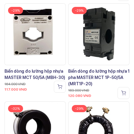
-29%
-29%
Biến dòng đo lường hộp nhựa
Biến dòng đo lường hộp nhựa 1
MASTER MCT 50/5A (MBH-30)
pha MASTER MCT 1P-50/5A
(MRT1P-20)
164.000
VNĐ
117.000
VNĐ
169.000
VNĐ
120.080
VNĐ
-32%
-29%