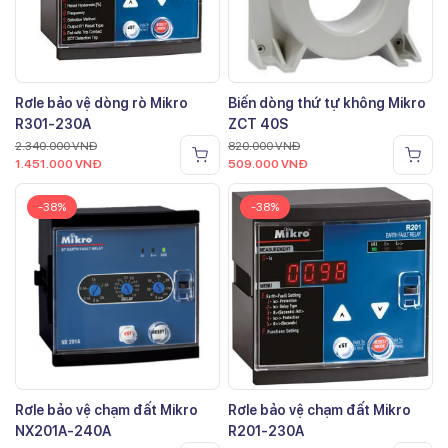
Rơle bảo vệ dòng rò Mikro
Biến dòng thứ tự không Mikro
R301-230A
ZCT 40S
2.340.000
VNĐ
820.000
VNĐ
1.451.000
VNĐ
509.000
VNĐ
-38%
-38%
Rơle bảo vệ chạm đất Mikro
Rơle bảo vệ chạm đất Mikro
NX201A-240A
R201-230A