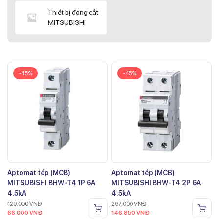
Thiết bị đóng cắt
MITSUBISHI
-45%
-45%
Aptomat tép (MCB)
Aptomat tép (MCB)
MITSUBISHI BHW-T4 1P 6A
MITSUBISHI BHW-T4 2P 6A
4.5kA
4.5kA
120.000
VNĐ
267.000
VNĐ
66.000
VNĐ
146.850
VNĐ