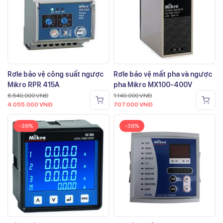
Rơle bảo vệ công suất ngược
Rơle bảo vệ mất pha và ngược
Mikro RPR 415A
pha Mikro MX100-400V
6.540.000
VNĐ
1.140.000
VNĐ
4.055.000
VNĐ
707.000
VNĐ
-38%
-38%