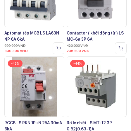
Aptomat tép MCB LS LA63N
Contactor ( khởi động từ ) LS
4P 6A 6kA
MC-6a 3P 6A
590.000
VNĐ
420.000
VNĐ
336.300
VNĐ
235.200
VNĐ
-43%
-44%
RCCB LS RKN 1P+N 25A 30mA
Rơ le nhiệt LS MT-12 3P
6kA
0.82(0.63-1)A