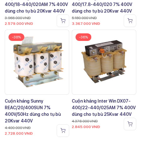
400/18-440/020AM 7% 400V
400/17.8-440/020 7% 400V
dùng cho tụ bù 20Kvar 440V
dùng cho tụ bù 20Kvar 440V
3.968.000
VNĐ
5.180.000
VNĐ
2.579.000
VNĐ
3.367.000
VNĐ
-38%
-36%
Cuộn kháng Sunny
Cuộn kháng Inter Win DX07-
REAC/20/400SUN 7%
400/22-440/025AM 7% 400V
400V/50Hz dùng cho tụ bù
dùng cho tụ bù 25Kvar 440V
20Kvar 440V
4.378.000
VNĐ
2.845.000
VNĐ
4.400.000
VNĐ
2.728.000
VNĐ