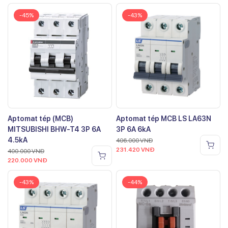
-45%
-43%
Aptomat tép (MCB)
Aptomat tép MCB LS LA63N
MITSUBISHI BHW-T4 3P 6A
3P 6A 6kA
4.5kA
406.000
VNĐ
231.420
VNĐ
400.000
VNĐ
220.000
VNĐ
-43%
-44%