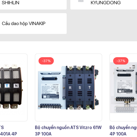
SHIHLIN
KYUNGDONG
Cầu dao hộp VINAKIP
-37%
-37%
TS
Bộ chuyển nguồn ATS Vitzro 61W
Bộ chuyển ng
401A 4P
3P 100A
4P 100A