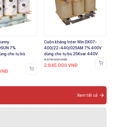
Sunny
Cuộn kháng Inter Win DX07-
0SUN 7%
400/22-440/025AM 7% 400V
ng cho tụ bù
dùng cho tụ bù 25Kvar 440V
4.378.000
VNĐ
2.845.000
VNĐ
VNĐ
Xem tất cả