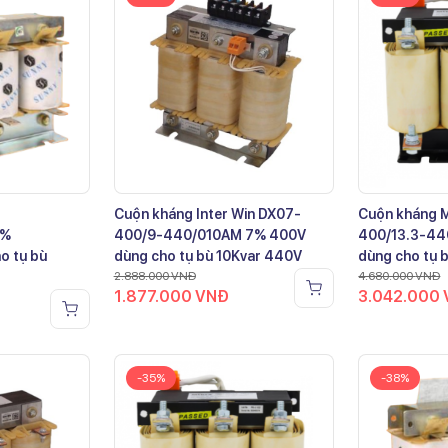
Cuộn kháng Inter Win DX07-
Cuộn kháng 
7%
400/9-440/010AM 7% 400V
400/13.3-44
o tụ bù
dùng cho tụ bù 10Kvar 440V
dùng cho tụ 
2.888.000
VNĐ
4.680.000
VNĐ
1.877.000
VNĐ
3.042.000
-35%
-38%