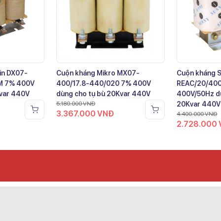
in DX07-
Cuộn kháng Mikro MX07-
Cuộn kháng 
M 7% 400V
400/17.8-440/020 7% 400V
REAC/20/40
Kvar 440V
dùng cho tụ bù 20Kvar 440V
400V/50Hz dù
5.180.000
VNĐ
20Kvar 440V
3.367.000
VNĐ
4.400.000
VNĐ
2.728.000