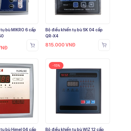
 tụ bù MIKRO 6 cấp
Bộ điều khiển tụ bù SK 04 cấp
50
QR-X4
815.000
VNĐ
VNĐ
-15%
 tụ bù Himel 04 cấp
Bộ điều khiển tụ bù WIZ 12 cấp