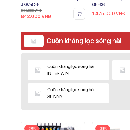
JKW5C-6
QR-X6
990.000
VNĐ
1.475.000
VNĐ
842.000
VNĐ
Cuộn kháng lọc sóng hài
Cuộn kháng lọc sóng hài
INTER WIN
Cuộn kháng lọc sóng hài
SUNNY
-35%
-38%