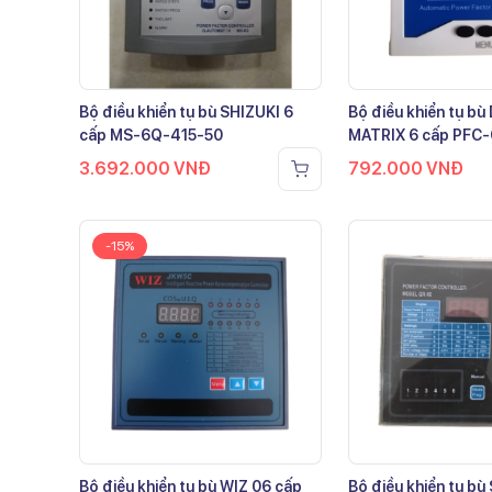
Bộ điều khiển tụ bù SHIZUKI 6
Bộ điều khiển tụ b
cấp MS-6Q-415-50
MATRIX 6 cấp PFC
3.692.000
VNĐ
792.000
VNĐ
-15%
Bộ điều khiển tụ bù WIZ 06 cấp
Bộ điều khiển tụ bù