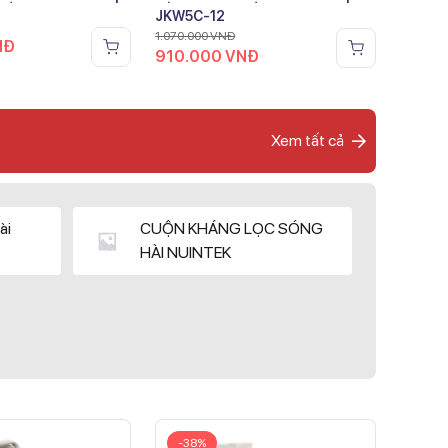
JKW5C-12
1.070.000
VNĐ
NĐ
910.000
VNĐ
Xem tất cả
ài
CUỘN KHÁNG LỌC SÓNG
HÀI NUINTEK
-38%