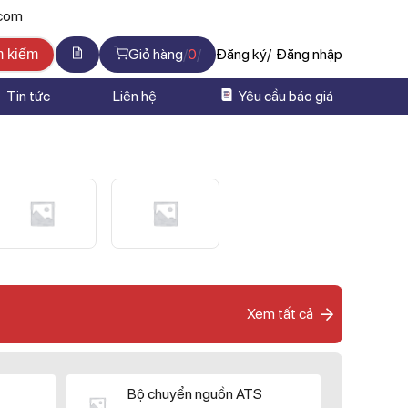
.com
Giỏ hàng
0
Đăng ký
Đăng nhập
m kiếm
Tin tức
Liên hệ
Yêu cầu báo giá
Xem tất cả
Bộ chuyển nguồn ATS