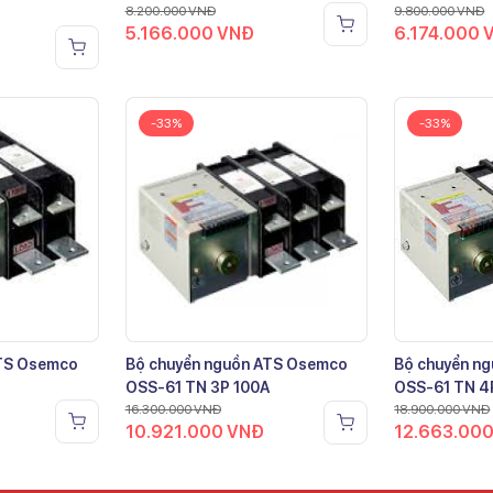
8.200.000
VNĐ
9.800.000
VNĐ
5.166.000
VNĐ
6.174.000
-33%
-33%
ATS Osemco
Bộ chuyển nguồn ATS Osemco
Bộ chuyển n
OSS-61 TN 3P 100A
OSS-61 TN 4
16.300.000
VNĐ
18.900.000
VNĐ
10.921.000
VNĐ
12.663.00