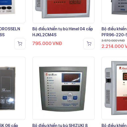
ù DROSSELN
Bộ điều khiển tụ bù Himel 04 cấp
Bộ điều khiển
-6S
HJKL2CM4S
PFR96-220-
3.570.000
VNĐ
795.000
VNĐ
2.214.000
 SK 06 cấp
Bộ điều khiển tụ bù SHIZUKI 8
Bộ điều khiển