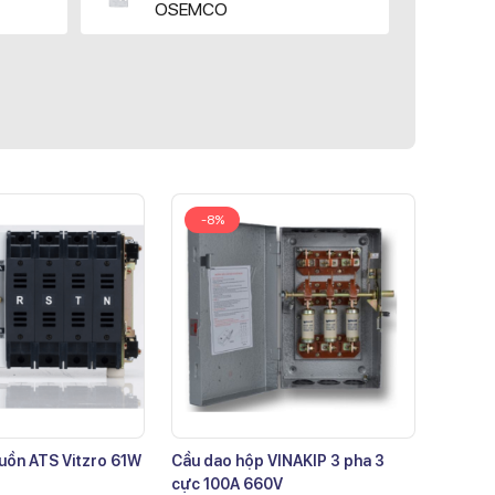
OSEMCO
-8%
uồn ATS Vitzro 61W
Cầu dao hộp VINAKIP 3 pha 3
cực 100A 660V