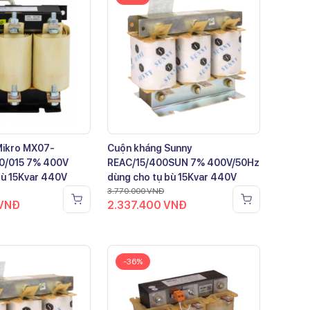
Mikro MX07-
Cuộn kháng Sunny
0/015 7% 400V
REAC/15/400SUN 7% 400V/50Hz
bù 15Kvar 440V
dùng cho tụ bù 15Kvar 440V
3.770.000
VNĐ
VNĐ
2.337.400
VNĐ
-36%