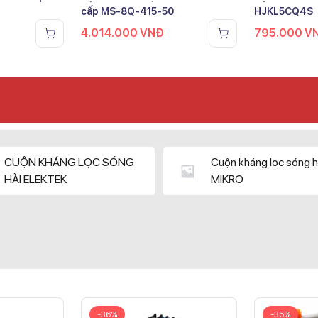
cấp MS-8Q-415-50
HJKL5CQ4S
4.014.000
VNĐ
795.000
V
CUỘN KHÁNG LỌC SÓNG
Cuộn kháng lọc sóng h
HÀI ELEKTEK
MIKRO
-36%
-35%