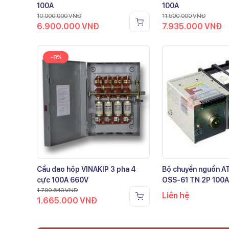
100A
100A
10.000.000
VNĐ
11.500.000
VNĐ
6.900.000
VNĐ
7.935.000
VNĐ
-8%
Cầu dao hộp VINAKIP 3 pha 4
Bộ chuyển nguồn 
cực 100A 660V
OSS-61 TN 2P 100A
1.790.640
VNĐ
Liên hệ
1.665.000
VNĐ