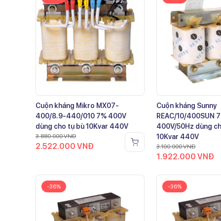
Cuộn kháng Mikro MX07-
Cuộn kháng Sunny
400/8.9-440/010 7% 400V
REAC/10/400SUN 
dùng cho tụ bù 10Kvar 440V
400V/50Hz dùng ch
3.880.000
VNĐ
10Kvar 440V
2.522.000
VNĐ
3.100.000
VNĐ
1.922.000
VNĐ
-36%
-36%