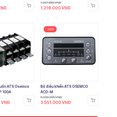
1.307.880
VNĐ
VNĐ
1.216.000
VNĐ
-33%
guồn ATS Osemco
Bộ điều khiển ATS OSEMCO
P 100A
ACD-M
5.300.000
VNĐ
0
VNĐ
3.551.000
VNĐ