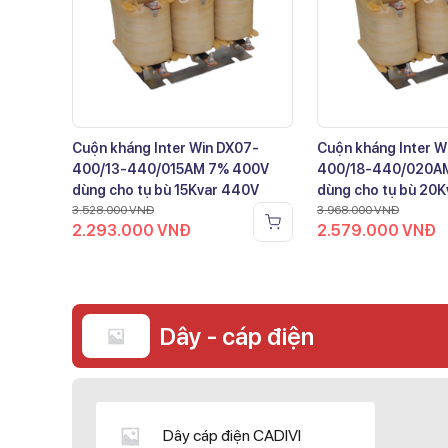
Cuộn kháng Inter Win DX07-
Cuộn kháng Inter W
400/13-440/015AM 7% 400V
400/18-440/020A
dùng cho tụ bù 15Kvar 440V
dùng cho tụ bù 20
3.528.000
VNĐ
3.968.000
VNĐ
2.293.000
VNĐ
2.579.000
VNĐ
Dây - cáp điện
Dây cáp điện CADIVI