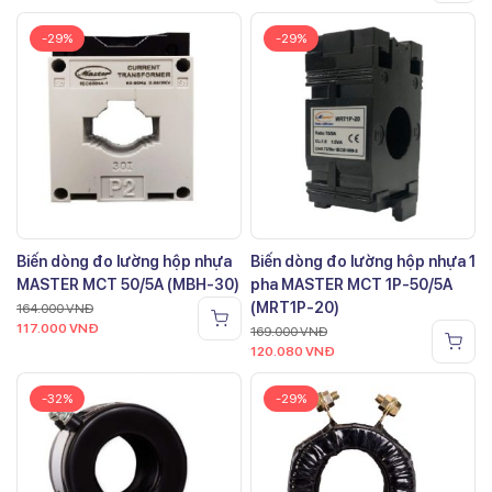
-29%
-29%
Biến dòng đo lường hộp nhựa
Biến dòng đo lường hộp nhựa 1
MASTER MCT 50/5A (MBH-30)
pha MASTER MCT 1P-50/5A
(MRT1P-20)
164.000
VNĐ
117.000
VNĐ
169.000
VNĐ
120.080
VNĐ
-32%
-29%