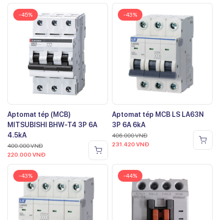
-45%
-43%
Aptomat tép (MCB)
Aptomat tép MCB LS LA63N
MITSUBISHI BHW-T4 3P 6A
3P 6A 6kA
4.5kA
406.000
VNĐ
231.420
VNĐ
400.000
VNĐ
220.000
VNĐ
-43%
-44%