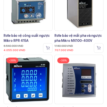
Rơle bảo vệ công suất ngược
Rơle bảo vệ mất pha và ngược
Mikro RPR 415A
pha Mikro MX100-400V
6.540.000
VNĐ
1.140.000
VNĐ
4.055.000
VNĐ
707.000
VNĐ
-38%
-38%