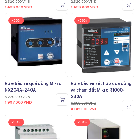
2.320.000
VNĐ
2.320.000
VNĐ
1.439.000
VNĐ
1.439.000
VNĐ
-38%
-38%
Rơle bảo vệ quá dòng Mikro
Rơle bảo vệ kết hợp quá dòng
NX204A-240A
và chạm đất Mikro R1000-
230A
3.220.000
VNĐ
1.997.000
VNĐ
6.680.000
VNĐ
4.142.000
VNĐ
-38%
-38%