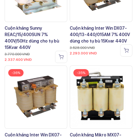
Cuộn kháng Sunny
Cuộn kháng Inter Win DX07-
REAC/15/400SUN 7%
400/13-440/015AM 7% 400V
400V/50Hz dùng cho tụ bù
dùng cho tụ bù 15Kvar 440V
15Kvar 440V
3.528.000
VNĐ
2.293.000
VNĐ
3.770.000
VNĐ
2.337.400
VNĐ
-36%
-35%
Cuộn kháng Inter Win DX07-
Cuộn kháng Mikro MX07-