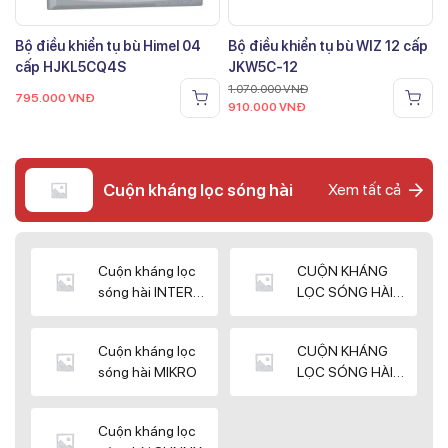
Bộ điều khiển tụ bù Himel 04
Bộ điều khiển tụ bù WIZ 12 cấp
cấp HJKL5CQ4S
JKW5C-12
1.070.000
VNĐ
795.000
VNĐ
910.000
VNĐ
Cuộn kháng lọc sóng hài
Xem tất cả
Cuộn kháng lọc
CUỘN KHÁNG
sóng hài INTER
LỌC SÓNG HÀI
WIN
ELEKTEK
Cuộn kháng lọc
CUỘN KHÁNG
sóng hài MIKRO
LỌC SÓNG HÀI
NUINTEK
Cuộn kháng lọc