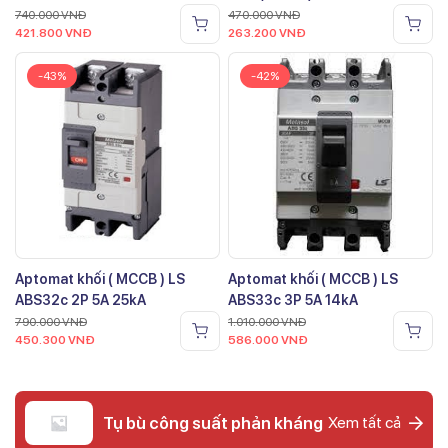
740.000
VNĐ
470.000
VNĐ
421.800
VNĐ
263.200
VNĐ
-43%
-42%
Aptomat khối ( MCCB ) LS
Aptomat khối ( MCCB ) LS
ABS32c 2P 5A 25kA
ABS33c 3P 5A 14kA
790.000
VNĐ
1.010.000
VNĐ
450.300
VNĐ
586.000
VNĐ
Tụ bù công suất phản kháng
Xem tất cả