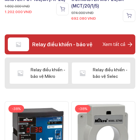
(MCT/20/1/5)
1.692.000
VNĐ
1.202.000
VNĐ
974.000
VNĐ
692.080
VNĐ
Relay điều khiển - bảo vệ
Xem tất cả
Relay điều khiển -
Relay điều khiển -
bảo vệ Mikro
bảo vệ Selec
-38%
-38%