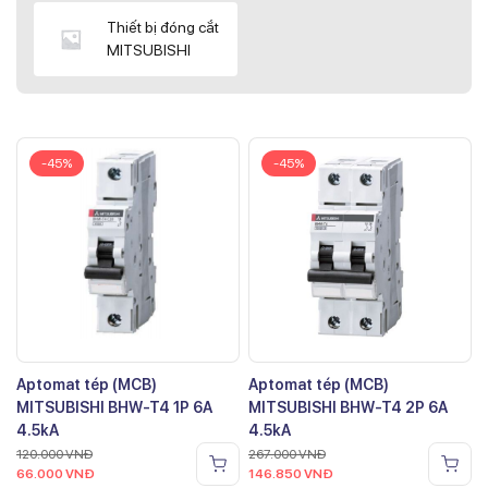
Thiết bị đóng cắt
MITSUBISHI
-45%
-45%
Aptomat tép (MCB)
Aptomat tép (MCB)
MITSUBISHI BHW-T4 1P 6A
MITSUBISHI BHW-T4 2P 6A
4.5kA
4.5kA
120.000
VNĐ
267.000
VNĐ
66.000
VNĐ
146.850
VNĐ