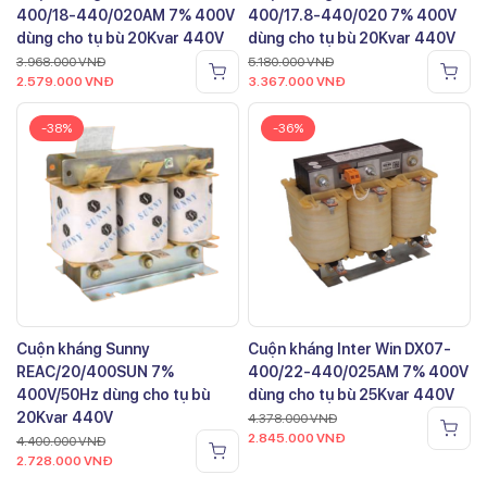
400/18-440/020AM 7% 400V
400/17.8-440/020 7% 400V
dùng cho tụ bù 20Kvar 440V
dùng cho tụ bù 20Kvar 440V
3.968.000
VNĐ
5.180.000
VNĐ
2.579.000
VNĐ
3.367.000
VNĐ
-38%
-36%
Cuộn kháng Sunny
Cuộn kháng Inter Win DX07-
REAC/20/400SUN 7%
400/22-440/025AM 7% 400V
400V/50Hz dùng cho tụ bù
dùng cho tụ bù 25Kvar 440V
20Kvar 440V
4.378.000
VNĐ
2.845.000
VNĐ
4.400.000
VNĐ
2.728.000
VNĐ