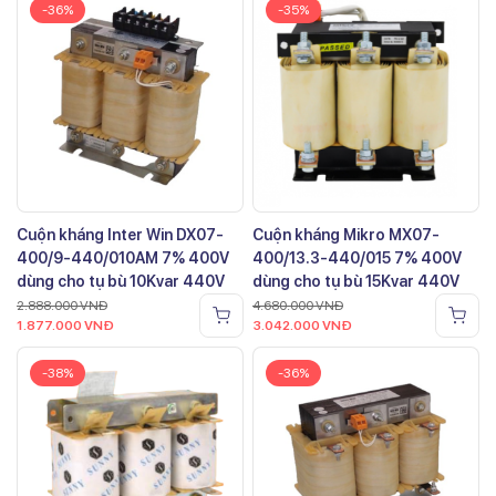
-36%
-35%
Cuộn kháng Inter Win DX07-
Cuộn kháng Mikro MX07-
400/9-440/010AM 7% 400V
400/13.3-440/015 7% 400V
dùng cho tụ bù 10Kvar 440V
dùng cho tụ bù 15Kvar 440V
2.888.000
VNĐ
4.680.000
VNĐ
1.877.000
VNĐ
3.042.000
VNĐ
-38%
-36%