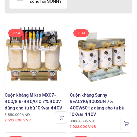
sóng hài SUNNY
-35%
-38%
Cuộn kháng Mikro MX07-
Cuộn kháng Sunny
400/8.9-440/010 7% 400V
REAC/10/400SUN 7%
dùng cho tụ bù 10Kvar 440V
400V/50Hz dùng cho tụ bù
10Kvar 440V
3.880.000
VNĐ
2.522.000
VNĐ
3.100.000
VNĐ
1.922.000
VNĐ