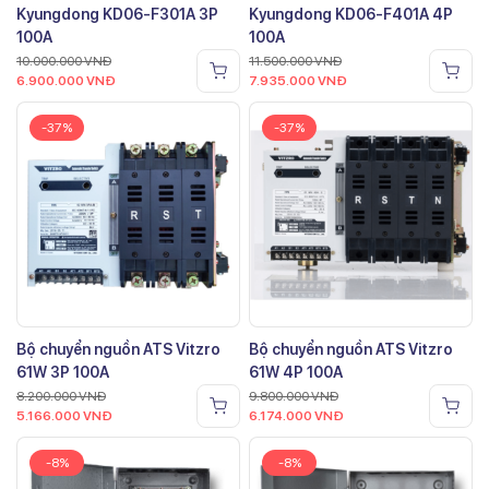
Kyungdong KD06-F301A 3P
Kyungdong KD06-F401A 4P
100A
100A
10.000.000
VNĐ
11.500.000
VNĐ
6.900.000
VNĐ
7.935.000
VNĐ
-37%
-37%
Bộ chuyển nguồn ATS Vitzro
Bộ chuyển nguồn ATS Vitzro
61W 3P 100A
61W 4P 100A
8.200.000
VNĐ
9.800.000
VNĐ
5.166.000
VNĐ
6.174.000
VNĐ
-8%
-8%