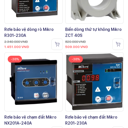
Rơle bảo vệ dòng rò Mikro
Biến dòng thứ tự không Mikro
R301-230A
ZCT 40S
2.340.000
VNĐ
820.000
VNĐ
1.451.000
VNĐ
509.000
VNĐ
-38%
-38%
Rơle bảo vệ chạm đất Mikro
Rơle bảo vệ chạm đất Mikro
NX201A-240A
R201-230A