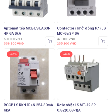
Aptomat tép MCB LS LA63N
Contactor ( khởi động từ ) LS
4P 6A 6kA
MC-6a 3P 6A
590.000
VNĐ
420.000
VNĐ
336.300
VNĐ
235.200
VNĐ
-43%
-44%
RCCB LS RKN 1P+N 25A 30mA
Rơ le nhiệt LS MT-12 3P
6kA
0.82(0.63-1)A