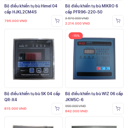
Bộ điều khiển tụ bù Himel 04
Bộ điều khiển tụ bù MIKRO 6
cấp HJKL2CM4S
cấp PFR96-220-50
3.570.000
VNĐ
795.000
VNĐ
2.214.000
VNĐ
-15%
Bộ điều khiển tụ bù SK 04 cấp
Bộ điều khiển tụ bù WIZ 06 cấp
QR-X4
JKW5C-6
990.000
VNĐ
815.000
VNĐ
842.000
VNĐ