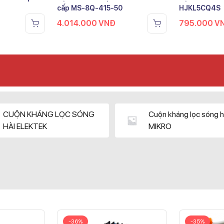
cấp MS-8Q-415-50
HJKL5CQ4S
4.014.000
VNĐ
795.000
V
CUỘN KHÁNG LỌC SÓNG
Cuộn kháng lọc sóng h
HÀI ELEKTEK
MIKRO
-36%
-35%