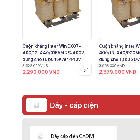
Cuộn kháng Inter Win DX07-
Cuộn kháng Inter W
400/13-440/015AM 7% 400V
400/18-440/020A
dùng cho tụ bù 15Kvar 440V
dùng cho tụ bù 20
3.528.000
VNĐ
3.968.000
VNĐ
2.293.000
VNĐ
2.579.000
VNĐ
Dây - cáp điện
Dây cáp điện CADIVI