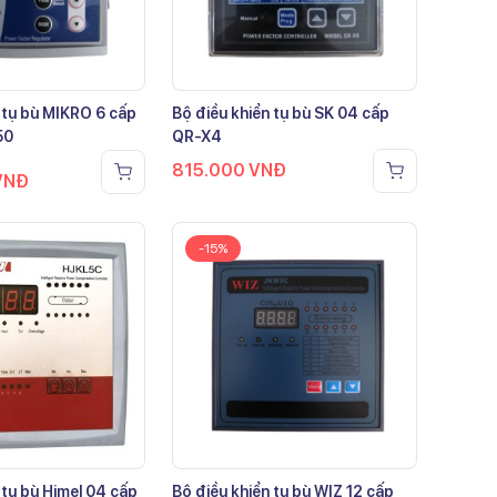
 tụ bù MIKRO 6 cấp
Bộ điều khiển tụ bù SK 04 cấp
50
QR-X4
815.000
VNĐ
VNĐ
-15%
 tụ bù Himel 04 cấp
Bộ điều khiển tụ bù WIZ 12 cấp