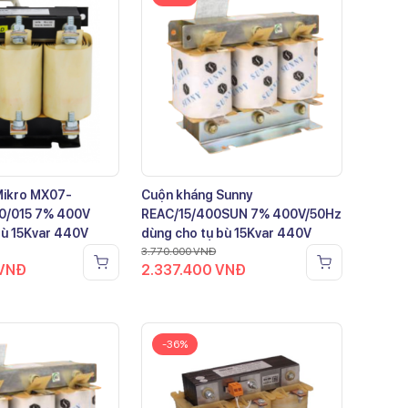
Mikro MX07-
Cuộn kháng Sunny
0/015 7% 400V
REAC/15/400SUN 7% 400V/50Hz
bù 15Kvar 440V
dùng cho tụ bù 15Kvar 440V
3.770.000
VNĐ
VNĐ
2.337.400
VNĐ
-36%