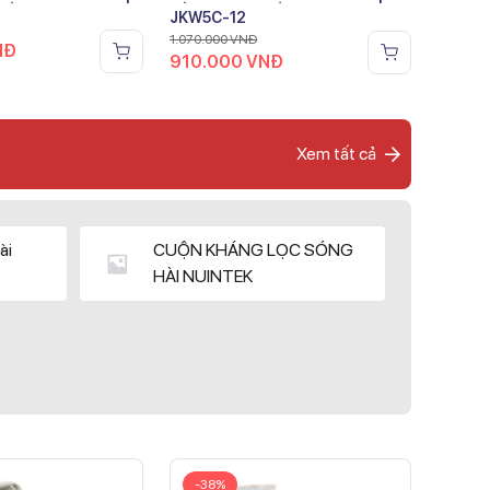
JKW5C-12
1.070.000
VNĐ
NĐ
910.000
VNĐ
Xem tất cả
ài
CUỘN KHÁNG LỌC SÓNG
HÀI NUINTEK
-38%