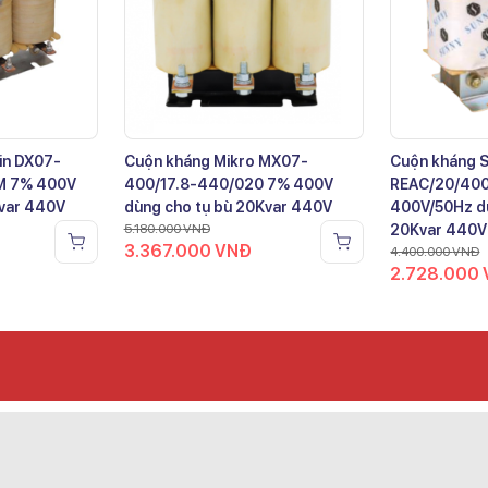
in DX07-
Cuộn kháng Mikro MX07-
Cuộn kháng 
M 7% 400V
400/17.8-440/020 7% 400V
REAC/20/40
Kvar 440V
dùng cho tụ bù 20Kvar 440V
400V/50Hz dù
5.180.000
VNĐ
20Kvar 440V
3.367.000
VNĐ
4.400.000
VNĐ
2.728.000