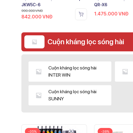
JKW5C-6
QR-X6
990.000
VNĐ
1.475.000
VNĐ
842.000
VNĐ
Cuộn kháng lọc sóng hài
Cuộn kháng lọc sóng hài
INTER WIN
Cuộn kháng lọc sóng hài
SUNNY
-35%
-38%