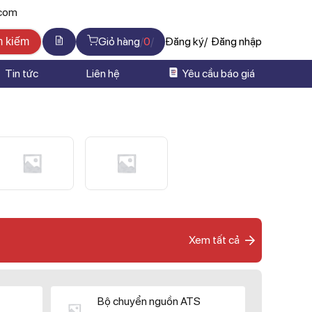
.com
Giỏ hàng
0
Đăng ký
Đăng nhập
m kiếm
Tin tức
Liên hệ
Yêu cầu báo giá
Xem tất cả
Bộ chuyển nguồn ATS