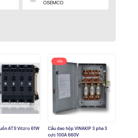
OSEMCO
-8%
uồn ATS Vitzro 61W
Cầu dao hộp VINAKIP 3 pha 3
cực 100A 660V