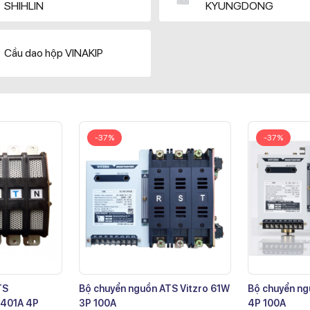
SHIHLIN
KYUNGDONG
Cầu dao hộp VINAKIP
-37%
-37%
TS
Bộ chuyển nguồn ATS Vitzro 61W
Bộ chuyển ng
401A 4P
3P 100A
4P 100A