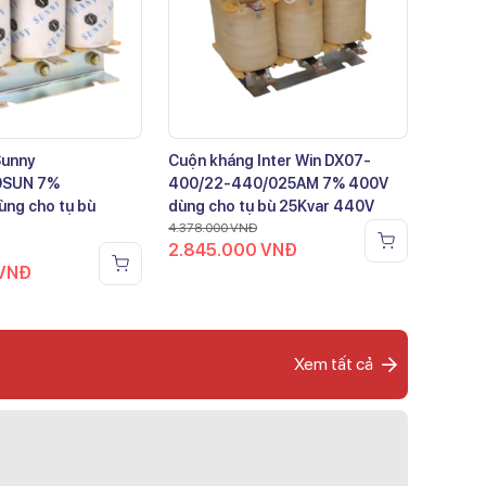
Sunny
Cuộn kháng Inter Win DX07-
0SUN 7%
400/22-440/025AM 7% 400V
ng cho tụ bù
dùng cho tụ bù 25Kvar 440V
4.378.000
VNĐ
2.845.000
VNĐ
VNĐ
Xem tất cả