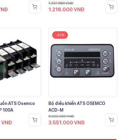
1.307.880
VNĐ
VNĐ
1.216.000
VNĐ
-33%
guồn ATS Osemco
Bộ điều khiển ATS OSEMCO
P 100A
ACD-M
5.300.000
VNĐ
0
VNĐ
3.551.000
VNĐ