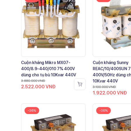
Cuộn kháng Mikro MX07-
Cuộn kháng Sunny
400/8.9-440/010 7% 400V
REAC/10/400SUN 
dùng cho tụ bù 10Kvar 440V
400V/50Hz dùng ch
3.880.000
VNĐ
10Kvar 440V
2.522.000
VNĐ
3.100.000
VNĐ
1.922.000
VNĐ
-36%
-36%