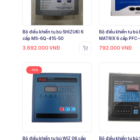
Bộ điều khiển tụ bù SHIZUKI 6
Bộ điều khiển tụ b
cấp MS-6Q-415-50
MATRIX 6 cấp PFC
3.692.000
VNĐ
792.000
VNĐ
-15%
Bộ điều khiển tụ bù WIZ 06 cấp
Bộ điều khiển tụ bù