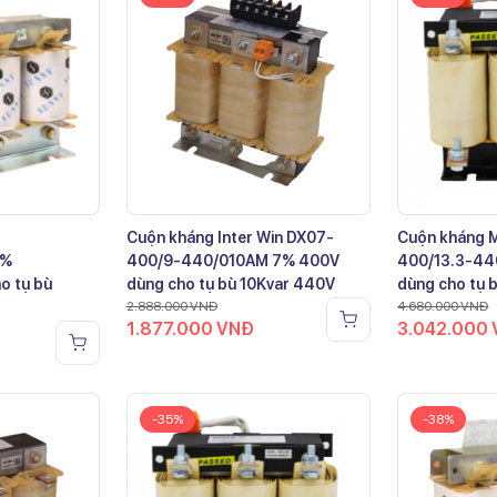
Cuộn kháng Inter Win DX07-
Cuộn kháng 
7%
400/9-440/010AM 7% 400V
400/13.3-44
o tụ bù
dùng cho tụ bù 10Kvar 440V
dùng cho tụ 
2.888.000
VNĐ
4.680.000
VNĐ
1.877.000
VNĐ
3.042.000
-35%
-38%