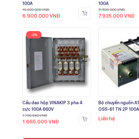
100A
100A
10.000.000
VNĐ
11.500.000
VNĐ
6.900.000
VNĐ
7.935.000
VNĐ
-8%
Cầu dao hộp VINAKIP 3 pha 4
Bộ chuyển nguồn 
cực 100A 660V
OSS-61 TN 2P 100A
1.790.640
VNĐ
Liên hệ
1.665.000
VNĐ