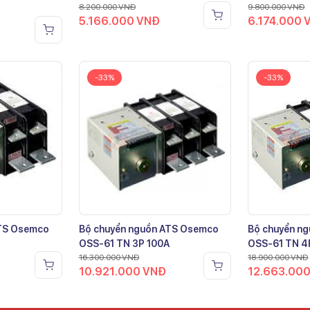
8.200.000
VNĐ
9.800.000
VNĐ
5.166.000
VNĐ
6.174.000
-33%
-33%
ATS Osemco
Bộ chuyển nguồn ATS Osemco
Bộ chuyển n
OSS-61 TN 3P 100A
OSS-61 TN 4
16.300.000
VNĐ
18.900.000
VNĐ
10.921.000
VNĐ
12.663.00