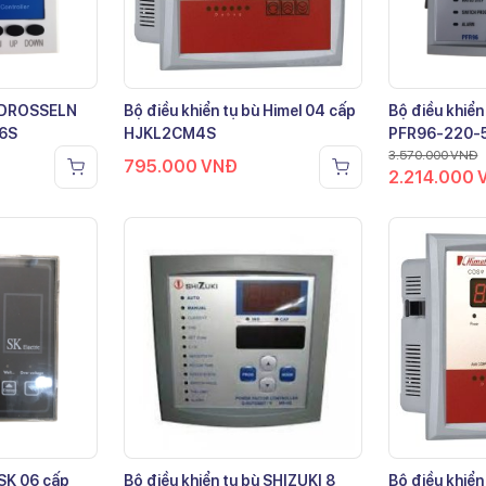
ù DROSSELN
Bộ điều khiển tụ bù Himel 04 cấp
Bộ điều khiển
-6S
HJKL2CM4S
PFR96-220-
3.570.000
VNĐ
795.000
VNĐ
2.214.000
 SK 06 cấp
Bộ điều khiển tụ bù SHIZUKI 8
Bộ điều khiển