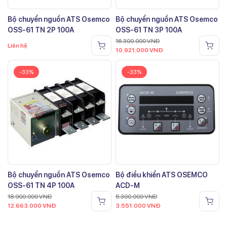
Bộ chuyển nguồn ATS Osemco
Bộ chuyển nguồn ATS Osemco
OSS-61 TN 2P 100A
OSS-61 TN 3P 100A
16.300.000
VNĐ
Liên hệ
10.921.000
VNĐ
-33%
-33%
Bộ chuyển nguồn ATS Osemco
Bộ điều khiển ATS OSEMCO
OSS-61 TN 4P 100A
ACD-M
18.900.000
VNĐ
5.300.000
VNĐ
12.663.000
VNĐ
3.551.000
VNĐ