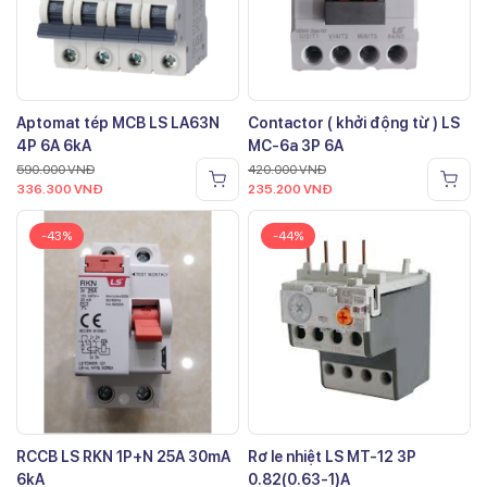
Aptomat tép MCB LS LA63N
Contactor ( khởi động từ ) LS
4P 6A 6kA
MC-6a 3P 6A
590.000
VNĐ
420.000
VNĐ
336.300
VNĐ
235.200
VNĐ
-43%
-44%
RCCB LS RKN 1P+N 25A 30mA
Rơ le nhiệt LS MT-12 3P
6kA
0.82(0.63-1)A