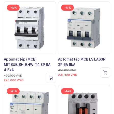
-45%
-43%
Aptomat tép (MCB)
Aptomat tép MCB LS LA63N
MITSUBISHI BHW-T4 3P 6A
3P 6A 6kA
4.5kA
406.000
VNĐ
231.420
VNĐ
400.000
VNĐ
220.000
VNĐ
-43%
-44%