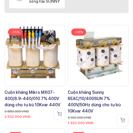
sóng hài SUNNY
-35%
-38%
Cuộn kháng Mikro MX07-
Cuộn kháng Sunny
400/8.9-440/010 7% 400V
REAC/10/400SUN 7%
dùng cho tụ bù 10Kvar 440V
400V/50Hz dùng cho tụ bù
10Kvar 440V
3.880.000
VNĐ
2.522.000
VNĐ
3.100.000
VNĐ
1.922.000
VNĐ