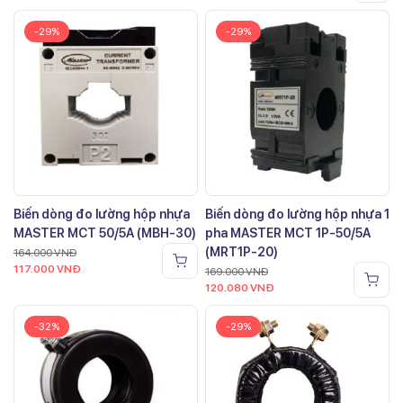
-29%
-29%
Biến dòng đo lường hộp nhựa
Biến dòng đo lường hộp nhựa 1
MASTER MCT 50/5A (MBH-30)
pha MASTER MCT 1P-50/5A
(MRT1P-20)
164.000
VNĐ
117.000
VNĐ
169.000
VNĐ
120.080
VNĐ
-32%
-29%