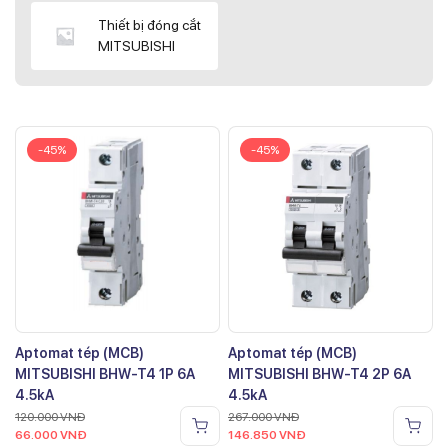
Thiết bị đóng cắt
MITSUBISHI
-45%
-45%
Aptomat tép (MCB)
Aptomat tép (MCB)
MITSUBISHI BHW-T4 1P 6A
MITSUBISHI BHW-T4 2P 6A
4.5kA
4.5kA
120.000
VNĐ
267.000
VNĐ
66.000
VNĐ
146.850
VNĐ