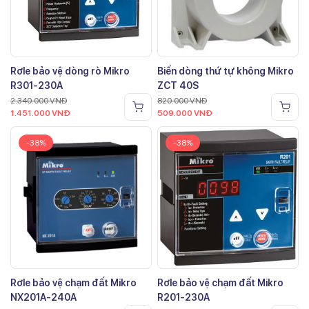
Rơle bảo vệ dòng rò Mikro
Biến dòng thứ tự không Mikro
R301-230A
ZCT 40S
2.340.000
VNĐ
820.000
VNĐ
1.451.000
VNĐ
509.000
VNĐ
-38%
-38%
Rơle bảo vệ chạm đất Mikro
Rơle bảo vệ chạm đất Mikro
NX201A-240A
R201-230A