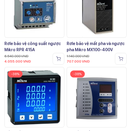
Rơle bảo vệ công suất ngược
Rơle bảo vệ mất pha và ngược
Mikro RPR 415A
pha Mikro MX100-400V
6.540.000
VNĐ
1.140.000
VNĐ
4.055.000
VNĐ
707.000
VNĐ
-38%
-38%