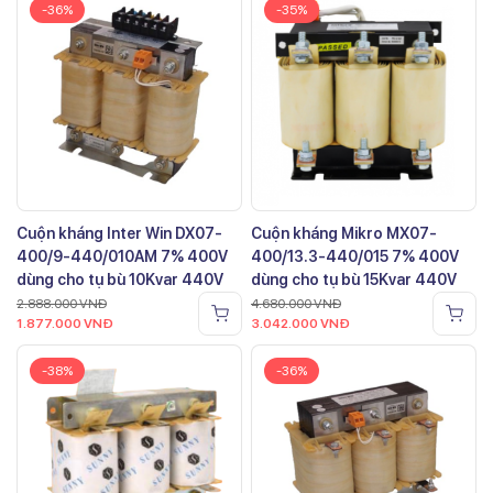
-36%
-35%
Cuộn kháng Inter Win DX07-
Cuộn kháng Mikro MX07-
400/9-440/010AM 7% 400V
400/13.3-440/015 7% 400V
dùng cho tụ bù 10Kvar 440V
dùng cho tụ bù 15Kvar 440V
2.888.000
VNĐ
4.680.000
VNĐ
1.877.000
VNĐ
3.042.000
VNĐ
-38%
-36%