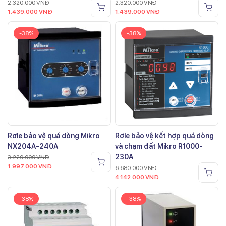
2.320.000
VNĐ
2.320.000
VNĐ
1.439.000
VNĐ
1.439.000
VNĐ
-38%
-38%
Rơle bảo vệ quá dòng Mikro
Rơle bảo vệ kết hợp quá dòng
NX204A-240A
và chạm đất Mikro R1000-
230A
3.220.000
VNĐ
1.997.000
VNĐ
6.680.000
VNĐ
4.142.000
VNĐ
-38%
-38%