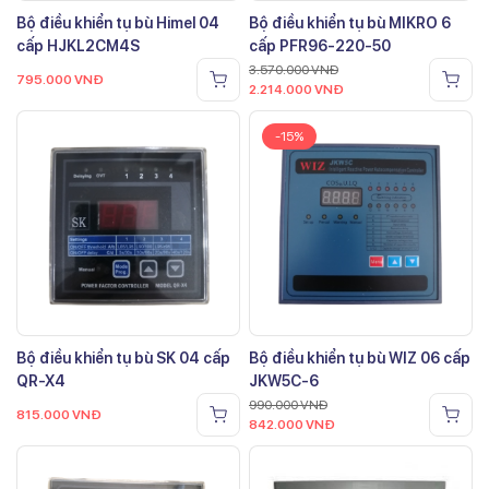
Bộ điều khiển tụ bù Himel 04
Bộ điều khiển tụ bù MIKRO 6
cấp HJKL2CM4S
cấp PFR96-220-50
3.570.000
VNĐ
795.000
VNĐ
2.214.000
VNĐ
-15%
Bộ điều khiển tụ bù SK 04 cấp
Bộ điều khiển tụ bù WIZ 06 cấp
QR-X4
JKW5C-6
990.000
VNĐ
815.000
VNĐ
842.000
VNĐ