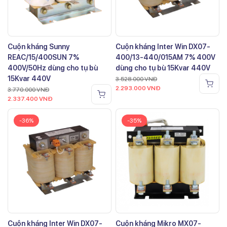
Cuộn kháng Sunny
Cuộn kháng Inter Win DX07-
REAC/15/400SUN 7%
400/13-440/015AM 7% 400V
400V/50Hz dùng cho tụ bù
dùng cho tụ bù 15Kvar 440V
15Kvar 440V
3.528.000
VNĐ
2.293.000
VNĐ
3.770.000
VNĐ
2.337.400
VNĐ
-36%
-35%
Cuộn kháng Inter Win DX07-
Cuộn kháng Mikro MX07-