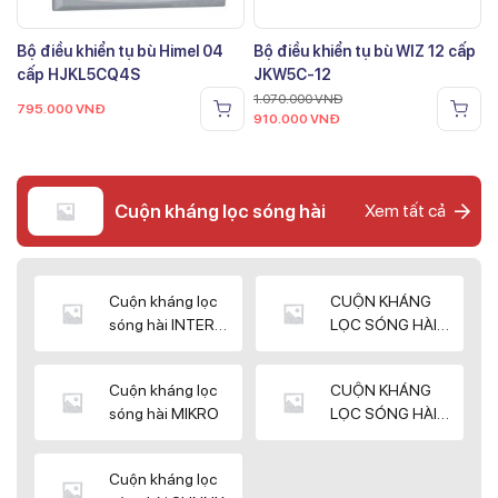
Bộ điều khiển tụ bù Himel 04
Bộ điều khiển tụ bù WIZ 12 cấp
cấp HJKL5CQ4S
JKW5C-12
1.070.000
VNĐ
795.000
VNĐ
910.000
VNĐ
Cuộn kháng lọc sóng hài
Xem tất cả
Cuộn kháng lọc
CUỘN KHÁNG
sóng hài INTER
LỌC SÓNG HÀI
WIN
ELEKTEK
Cuộn kháng lọc
CUỘN KHÁNG
sóng hài MIKRO
LỌC SÓNG HÀI
NUINTEK
Cuộn kháng lọc