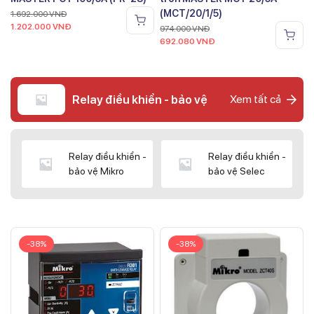
(MCT/20/1/5)
1.692.000
VNĐ
1.202.000
VNĐ
974.000
VNĐ
692.080
VNĐ
Relay điều khiển - bảo vệ
Xem tất cả
Relay điều khiển -
Relay điều khiển -
bảo vệ Mikro
bảo vệ Selec
-38%
-38%