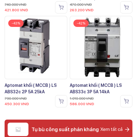
740.000
VNĐ
470.000
VNĐ
421.800
VNĐ
263.200
VNĐ
-43%
-42%
Aptomat khối ( MCCB ) LS
Aptomat khối ( MCCB ) LS
ABS32c 2P 5A 25kA
ABS33c 3P 5A 14kA
790.000
VNĐ
1.010.000
VNĐ
450.300
VNĐ
586.000
VNĐ
Tụ bù công suất phản kháng
Xem tất cả