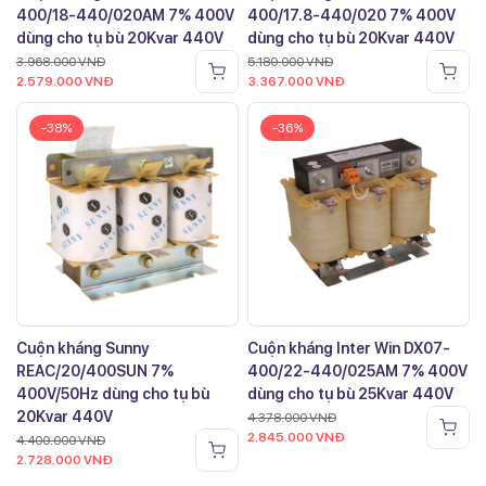
400/18-440/020AM 7% 400V
400/17.8-440/020 7% 400V
dùng cho tụ bù 20Kvar 440V
dùng cho tụ bù 20Kvar 440V
3.968.000
VNĐ
5.180.000
VNĐ
2.579.000
VNĐ
3.367.000
VNĐ
-38%
-36%
Cuộn kháng Sunny
Cuộn kháng Inter Win DX07-
REAC/20/400SUN 7%
400/22-440/025AM 7% 400V
400V/50Hz dùng cho tụ bù
dùng cho tụ bù 25Kvar 440V
20Kvar 440V
4.378.000
VNĐ
2.845.000
VNĐ
4.400.000
VNĐ
2.728.000
VNĐ