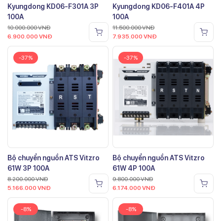
Kyungdong KD06-F301A 3P
Kyungdong KD06-F401A 4P
100A
100A
10.000.000
VNĐ
11.500.000
VNĐ
6.900.000
VNĐ
7.935.000
VNĐ
-37%
-37%
Bộ chuyển nguồn ATS Vitzro
Bộ chuyển nguồn ATS Vitzro
61W 3P 100A
61W 4P 100A
8.200.000
VNĐ
9.800.000
VNĐ
5.166.000
VNĐ
6.174.000
VNĐ
-8%
-8%