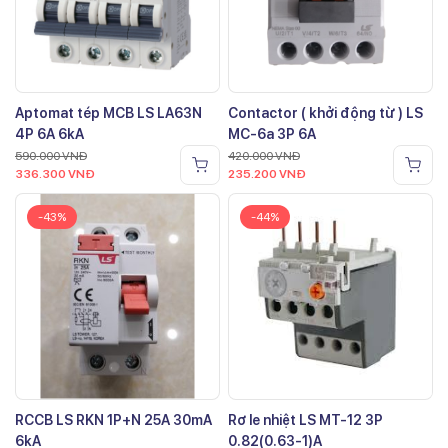
Aptomat tép MCB LS LA63N
Contactor ( khởi động từ ) LS
4P 6A 6kA
MC-6a 3P 6A
590.000
VNĐ
420.000
VNĐ
336.300
VNĐ
235.200
VNĐ
-43%
-44%
RCCB LS RKN 1P+N 25A 30mA
Rơ le nhiệt LS MT-12 3P
6kA
0.82(0.63-1)A