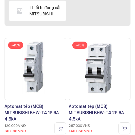
Thiết bị đóng cắt
MITSUBISHI
-45%
-45%
Aptomat tép (MCB)
Aptomat tép (MCB)
MITSUBISHI BHW-T4 1P 6A
MITSUBISHI BHW-T4 2P 6A
4.5kA
4.5kA
120.000
VNĐ
267.000
VNĐ
66.000
VNĐ
146.850
VNĐ