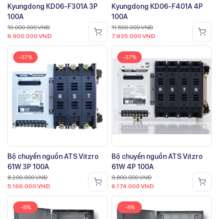
Kyungdong KD06-F301A 3P
Kyungdong KD06-F401A 4P
100A
100A
10.000.000
VNĐ
11.500.000
VNĐ
6.900.000
VNĐ
7.935.000
VNĐ
-37%
-37%
Bộ chuyển nguồn ATS Vitzro
Bộ chuyển nguồn ATS Vitzro
61W 3P 100A
61W 4P 100A
8.200.000
VNĐ
9.800.000
VNĐ
5.166.000
VNĐ
6.174.000
VNĐ
-8%
-8%