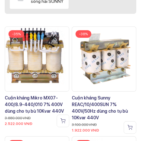
sóng hài SUNNY
-35%
-38%
Cuộn kháng Mikro MX07-
Cuộn kháng Sunny
400/8.9-440/010 7% 400V
REAC/10/400SUN 7%
dùng cho tụ bù 10Kvar 440V
400V/50Hz dùng cho tụ bù
10Kvar 440V
3.880.000
VNĐ
2.522.000
VNĐ
3.100.000
VNĐ
1.922.000
VNĐ