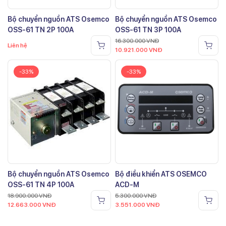
Bộ chuyển nguồn ATS Osemco
Bộ chuyển nguồn ATS Osemco
OSS-61 TN 2P 100A
OSS-61 TN 3P 100A
16.300.000
VNĐ
Liên hệ
10.921.000
VNĐ
-33%
-33%
Bộ chuyển nguồn ATS Osemco
Bộ điều khiển ATS OSEMCO
OSS-61 TN 4P 100A
ACD-M
18.900.000
VNĐ
5.300.000
VNĐ
12.663.000
VNĐ
3.551.000
VNĐ