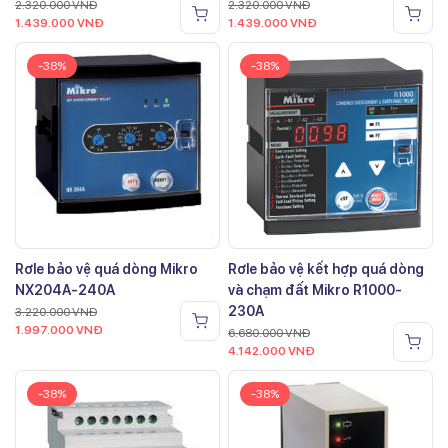
2.320.000
VNĐ
2.320.000
VNĐ
1.439.000
VNĐ
1.439.000
VNĐ
-38%
-38%
Rơle bảo vệ quá dòng Mikro
Rơle bảo vệ kết hợp quá dòng
NX204A-240A
và chạm đất Mikro R1000-
230A
3.220.000
VNĐ
1.997.000
VNĐ
6.680.000
VNĐ
4.142.000
VNĐ
-38%
-38%