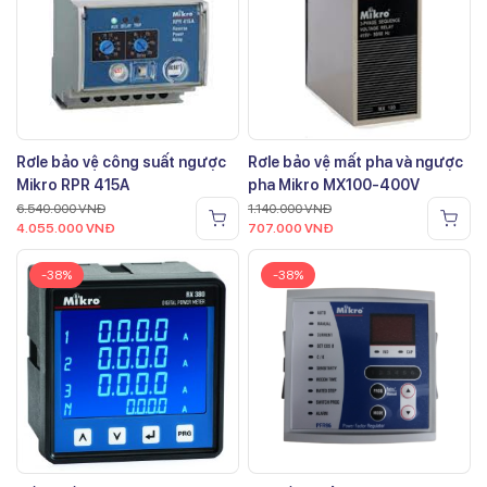
Rơle bảo vệ công suất ngược
Rơle bảo vệ mất pha và ngược
Mikro RPR 415A
pha Mikro MX100-400V
6.540.000
VNĐ
1.140.000
VNĐ
4.055.000
VNĐ
707.000
VNĐ
-38%
-38%