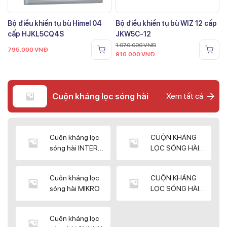
Bộ điều khiển tụ bù Himel 04
Bộ điều khiển tụ bù WIZ 12 cấp
cấp HJKL5CQ4S
JKW5C-12
1.070.000
VNĐ
795.000
VNĐ
910.000
VNĐ
Cuộn kháng lọc sóng hài
Xem tất cả
Cuộn kháng lọc
CUỘN KHÁNG
sóng hài INTER
LỌC SÓNG HÀI
WIN
ELEKTEK
Cuộn kháng lọc
CUỘN KHÁNG
sóng hài MIKRO
LỌC SÓNG HÀI
NUINTEK
Cuộn kháng lọc