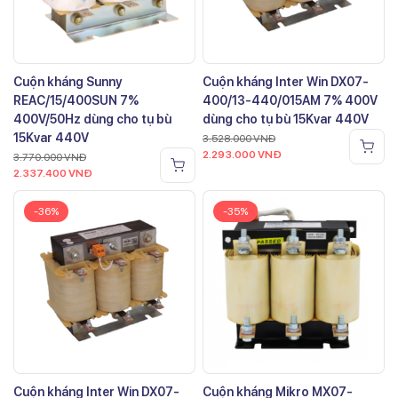
Cuộn kháng Sunny
Cuộn kháng Inter Win DX07-
REAC/15/400SUN 7%
400/13-440/015AM 7% 400V
400V/50Hz dùng cho tụ bù
dùng cho tụ bù 15Kvar 440V
15Kvar 440V
3.528.000
VNĐ
2.293.000
VNĐ
3.770.000
VNĐ
2.337.400
VNĐ
-36%
-35%
Cuộn kháng Inter Win DX07-
Cuộn kháng Mikro MX07-