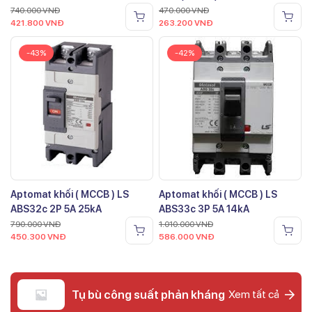
740.000
VNĐ
470.000
VNĐ
421.800
VNĐ
263.200
VNĐ
-43%
-42%
Aptomat khối ( MCCB ) LS
Aptomat khối ( MCCB ) LS
ABS32c 2P 5A 25kA
ABS33c 3P 5A 14kA
790.000
VNĐ
1.010.000
VNĐ
450.300
VNĐ
586.000
VNĐ
Tụ bù công suất phản kháng
Xem tất cả