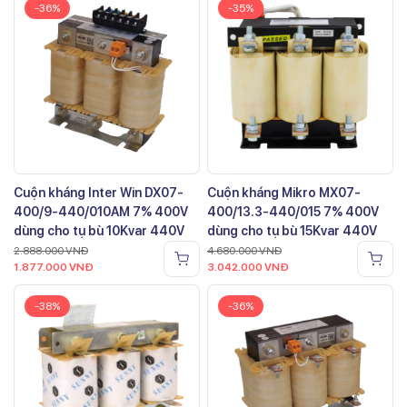
-36%
-35%
Cuộn kháng Inter Win DX07-
Cuộn kháng Mikro MX07-
400/9-440/010AM 7% 400V
400/13.3-440/015 7% 400V
dùng cho tụ bù 10Kvar 440V
dùng cho tụ bù 15Kvar 440V
2.888.000
VNĐ
4.680.000
VNĐ
1.877.000
VNĐ
3.042.000
VNĐ
-38%
-36%