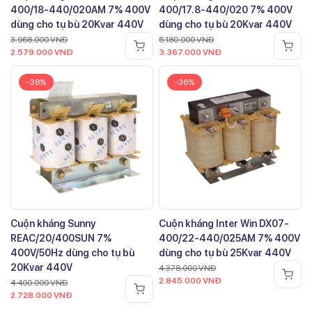
400/18-440/020AM 7% 400V
400/17.8-440/020 7% 400V
dùng cho tụ bù 20Kvar 440V
dùng cho tụ bù 20Kvar 440V
3.968.000
VNĐ
5.180.000
VNĐ
2.579.000
VNĐ
3.367.000
VNĐ
-38%
-36%
Cuộn kháng Sunny
Cuộn kháng Inter Win DX07-
REAC/20/400SUN 7%
400/22-440/025AM 7% 400V
400V/50Hz dùng cho tụ bù
dùng cho tụ bù 25Kvar 440V
20Kvar 440V
4.378.000
VNĐ
2.845.000
VNĐ
4.400.000
VNĐ
2.728.000
VNĐ