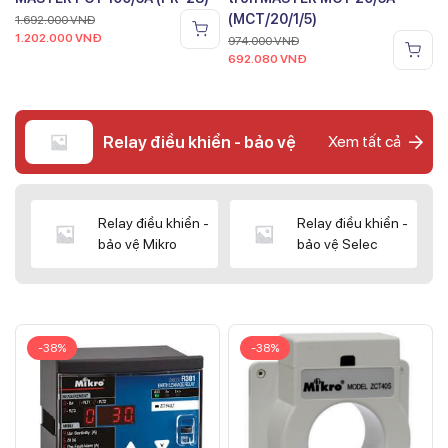
(MCT/20/1/5)
1.692.000
VNĐ
1.202.000
VNĐ
974.000
VNĐ
692.080
VNĐ
Relay điều khiển - bảo vệ
Xem tất cả
Relay điều khiển -
Relay điều khiển -
bảo vệ Mikro
bảo vệ Selec
-38%
-38%