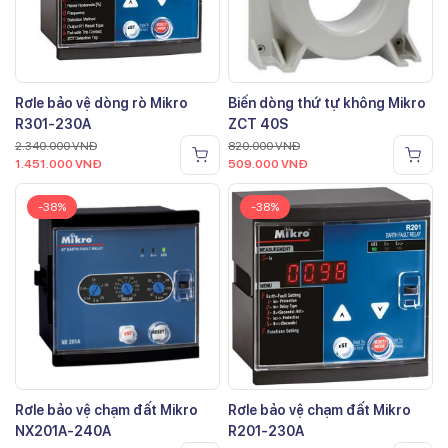
Rơle bảo vệ dòng rò Mikro
Biến dòng thứ tự không Mikro
R301-230A
ZCT 40S
2.340.000
VNĐ
820.000
VNĐ
1.451.000
VNĐ
509.000
VNĐ
-38%
-38%
Rơle bảo vệ chạm đất Mikro
Rơle bảo vệ chạm đất Mikro
NX201A-240A
R201-230A