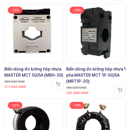
-29%
-29%
Biến dòng đo lường hộp nhựa
Biến dòng đo lường hộp nhựa 1
MASTER MCT 50/5A (MBH-30)
pha MASTER MCT 1P-50/5A
(MRT1P-20)
164.000
VNĐ
117.000
VNĐ
169.000
VNĐ
120.080
VNĐ
-32%
-29%