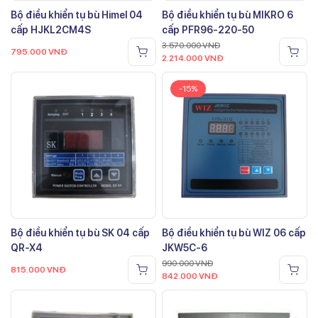
Bộ điều khiển tụ bù Himel 04
Bộ điều khiển tụ bù MIKRO 6
cấp HJKL2CM4S
cấp PFR96-220-50
3.570.000
VNĐ
795.000
VNĐ
2.214.000
VNĐ
-15%
Bộ điều khiển tụ bù SK 04 cấp
Bộ điều khiển tụ bù WIZ 06 cấp
QR-X4
JKW5C-6
990.000
VNĐ
815.000
VNĐ
842.000
VNĐ