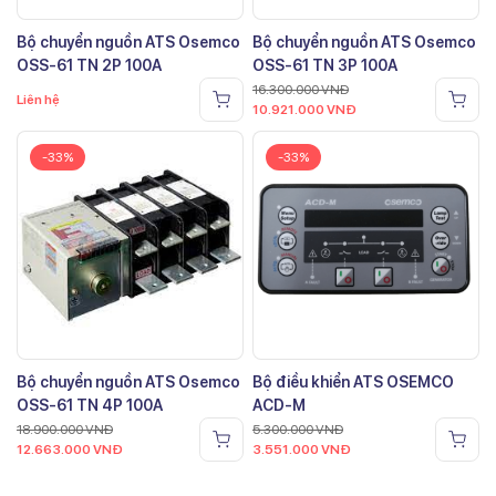
Bộ chuyển nguồn ATS Osemco
Bộ chuyển nguồn ATS Osemco
OSS-61 TN 2P 100A
OSS-61 TN 3P 100A
16.300.000
VNĐ
Liên hệ
10.921.000
VNĐ
-33%
-33%
Bộ chuyển nguồn ATS Osemco
Bộ điều khiển ATS OSEMCO
OSS-61 TN 4P 100A
ACD-M
18.900.000
VNĐ
5.300.000
VNĐ
12.663.000
VNĐ
3.551.000
VNĐ