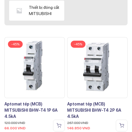
Thiết bị đóng cắt
MITSUBISHI
-45%
-45%
Aptomat tép (MCB)
Aptomat tép (MCB)
MITSUBISHI BHW-T4 1P 6A
MITSUBISHI BHW-T4 2P 6A
4.5kA
4.5kA
120.000
VNĐ
267.000
VNĐ
66.000
VNĐ
146.850
VNĐ