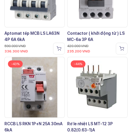
Aptomat tép MCB LS LA63N
Contactor ( khởi động từ ) LS
4P 6A 6kA
MC-6a 3P 6A
590.000
VNĐ
420.000
VNĐ
336.300
VNĐ
235.200
VNĐ
-43%
-44%
RCCB LS RKN 1P+N 25A 30mA
Rơ le nhiệt LS MT-12 3P
6kA
0.82(0.63-1)A