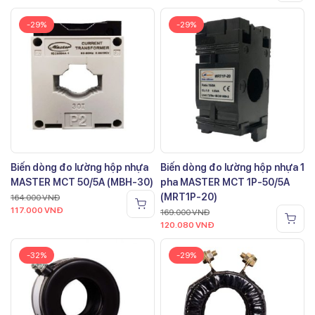
-29%
-29%
Biến dòng đo lường hộp nhựa
Biến dòng đo lường hộp nhựa 1
MASTER MCT 50/5A (MBH-30)
pha MASTER MCT 1P-50/5A
(MRT1P-20)
164.000
VNĐ
117.000
VNĐ
169.000
VNĐ
120.080
VNĐ
-32%
-29%