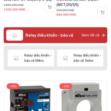
(MCT/20/1/5)
1.692.000
VNĐ
1.202.000
VNĐ
974.000
VNĐ
692.080
VNĐ
Relay điều khiển - bảo vệ
Xem tất cả
Relay điều khiển -
Relay điều khiển -
bảo vệ Mikro
bảo vệ Selec
-38%
-38%