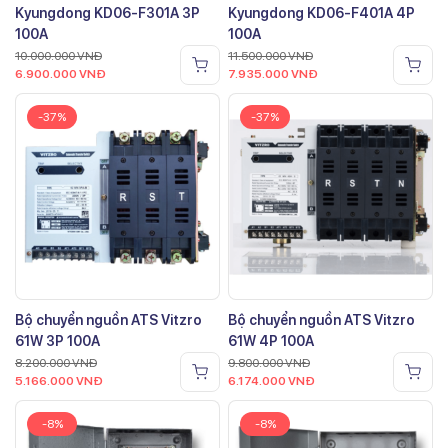
Kyungdong KD06-F301A 3P
Kyungdong KD06-F401A 4P
100A
100A
10.000.000
VNĐ
11.500.000
VNĐ
6.900.000
VNĐ
7.935.000
VNĐ
-37%
-37%
Bộ chuyển nguồn ATS Vitzro
Bộ chuyển nguồn ATS Vitzro
61W 3P 100A
61W 4P 100A
8.200.000
VNĐ
9.800.000
VNĐ
5.166.000
VNĐ
6.174.000
VNĐ
-8%
-8%