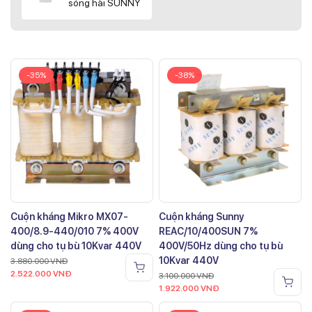
sóng hài SUNNY
-35%
-38%
Cuộn kháng Mikro MX07-
Cuộn kháng Sunny
400/8.9-440/010 7% 400V
REAC/10/400SUN 7%
dùng cho tụ bù 10Kvar 440V
400V/50Hz dùng cho tụ bù
10Kvar 440V
3.880.000
VNĐ
2.522.000
VNĐ
3.100.000
VNĐ
1.922.000
VNĐ