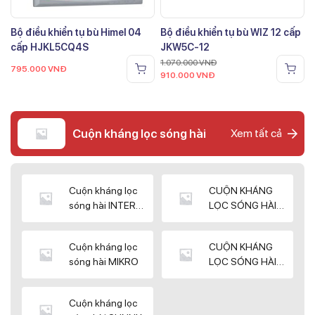
Bộ điều khiển tụ bù Himel 04
Bộ điều khiển tụ bù WIZ 12 cấp
cấp HJKL5CQ4S
JKW5C-12
1.070.000
VNĐ
795.000
VNĐ
910.000
VNĐ
Cuộn kháng lọc sóng hài
Xem tất cả
Cuộn kháng lọc
CUỘN KHÁNG
sóng hài INTER
LỌC SÓNG HÀI
WIN
ELEKTEK
Cuộn kháng lọc
CUỘN KHÁNG
sóng hài MIKRO
LỌC SÓNG HÀI
NUINTEK
Cuộn kháng lọc