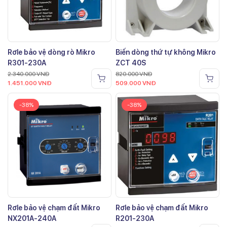
Rơle bảo vệ dòng rò Mikro
Biến dòng thứ tự không Mikro
R301-230A
ZCT 40S
2.340.000
VNĐ
820.000
VNĐ
1.451.000
VNĐ
509.000
VNĐ
-38%
-38%
Rơle bảo vệ chạm đất Mikro
Rơle bảo vệ chạm đất Mikro
NX201A-240A
R201-230A