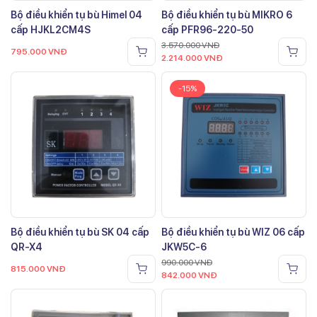
Bộ điều khiển tụ bù Himel 04
Bộ điều khiển tụ bù MIKRO 6
cấp HJKL2CM4S
cấp PFR96-220-50
3.570.000
VNĐ
795.000
VNĐ
2.214.000
VNĐ
-15%
Bộ điều khiển tụ bù SK 04 cấp
Bộ điều khiển tụ bù WIZ 06 cấp
QR-X4
JKW5C-6
990.000
VNĐ
815.000
VNĐ
842.000
VNĐ