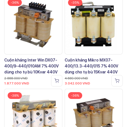
-36%
-35%
Cuộn kháng Inter Win DX07-
Cuộn kháng Mikro MX07-
400/9-440/010AM 7% 400V
400/13.3-440/015 7% 400V
dùng cho tụ bù 10Kvar 440V
dùng cho tụ bù 15Kvar 440V
2.888.000
VNĐ
4.680.000
VNĐ
1.877.000
VNĐ
3.042.000
VNĐ
-38%
-36%