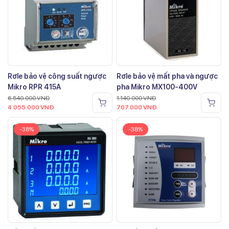
Rơle bảo vệ công suất ngược
Rơle bảo vệ mất pha và ngược
Mikro RPR 415A
pha Mikro MX100-400V
6.540.000
VNĐ
1.140.000
VNĐ
4.055.000
VNĐ
707.000
VNĐ
-38%
-38%