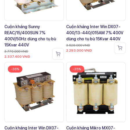
Cuộn kháng Sunny
Cuộn kháng Inter Win DX07-
REAC/15/400SUN 7%
400/13-440/015AM 7% 400V
400V/50Hz dùng cho tụ bù
dùng cho tụ bù 15Kvar 440V
15Kvar 440V
3.528.000
VNĐ
2.293.000
VNĐ
3.770.000
VNĐ
2.337.400
VNĐ
-36%
-35%
Cuộn kháng Inter Win DX07-
Cuộn kháng Mikro MX07-