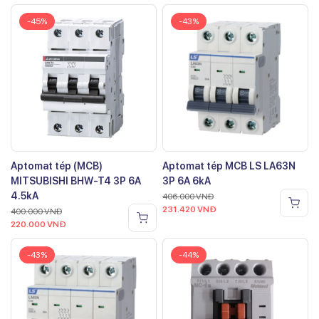
-45%
-43%
Aptomat tép (MCB)
Aptomat tép MCB LS LA63N
MITSUBISHI BHW-T4 3P 6A
3P 6A 6kA
4.5kA
406.000
VNĐ
231.420
VNĐ
400.000
VNĐ
220.000
VNĐ
-43%
-44%