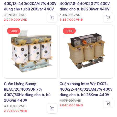
400/18-440/020AM 7% 400V
400/17.8-440/020 7% 400V
dùng cho tụ bù 20Kvar 440V
dùng cho tụ bù 20Kvar 440V
3.968.000
VNĐ
5.180.000
VNĐ
2.579.000
VNĐ
3.367.000
VNĐ
-38%
-36%
Cuộn kháng Sunny
Cuộn kháng Inter Win DX07-
REAC/20/400SUN 7%
400/22-440/025AM 7% 400V
400V/50Hz dùng cho tụ bù
dùng cho tụ bù 25Kvar 440V
20Kvar 440V
4.378.000
VNĐ
2.845.000
VNĐ
4.400.000
VNĐ
2.728.000
VNĐ