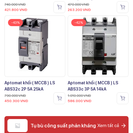
740.000
VNĐ
470.000
VNĐ
421.800
VNĐ
263.200
VNĐ
-43%
-42%
Aptomat khối ( MCCB ) LS
Aptomat khối ( MCCB ) LS
ABS32c 2P 5A 25kA
ABS33c 3P 5A 14kA
790.000
VNĐ
1.010.000
VNĐ
450.300
VNĐ
586.000
VNĐ
Tụ bù công suất phản kháng
Xem tất cả