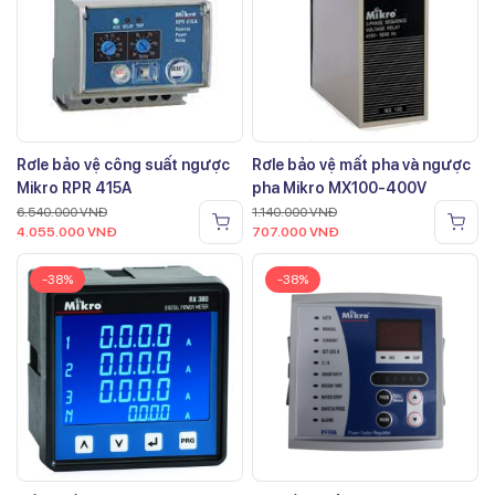
Rơle bảo vệ công suất ngược
Rơle bảo vệ mất pha và ngược
Mikro RPR 415A
pha Mikro MX100-400V
6.540.000
VNĐ
1.140.000
VNĐ
4.055.000
VNĐ
707.000
VNĐ
-38%
-38%