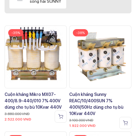
sóng hài SUNNY
-35%
-38%
Cuộn kháng Mikro MX07-
Cuộn kháng Sunny
400/8.9-440/010 7% 400V
REAC/10/400SUN 7%
dùng cho tụ bù 10Kvar 440V
400V/50Hz dùng cho tụ bù
10Kvar 440V
3.880.000
VNĐ
2.522.000
VNĐ
3.100.000
VNĐ
1.922.000
VNĐ