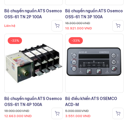
Bộ chuyển nguồn ATS Osemco
Bộ chuyển nguồn ATS Osemco
OSS-61 TN 2P 100A
OSS-61 TN 3P 100A
16.300.000
VNĐ
Liên hệ
10.921.000
VNĐ
-33%
-33%
Bộ chuyển nguồn ATS Osemco
Bộ điều khiển ATS OSEMCO
OSS-61 TN 4P 100A
ACD-M
18.900.000
VNĐ
5.300.000
VNĐ
12.663.000
VNĐ
3.551.000
VNĐ