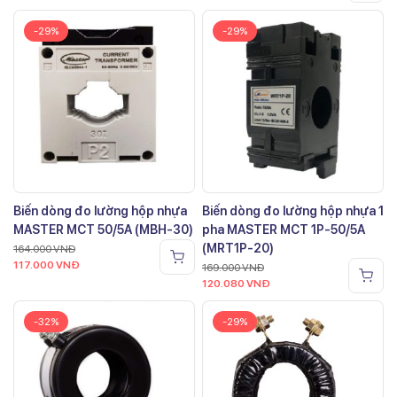
-29%
-29%
Biến dòng đo lường hộp nhựa
Biến dòng đo lường hộp nhựa 1
MASTER MCT 50/5A (MBH-30)
pha MASTER MCT 1P-50/5A
(MRT1P-20)
164.000
VNĐ
117.000
VNĐ
169.000
VNĐ
120.080
VNĐ
-32%
-29%