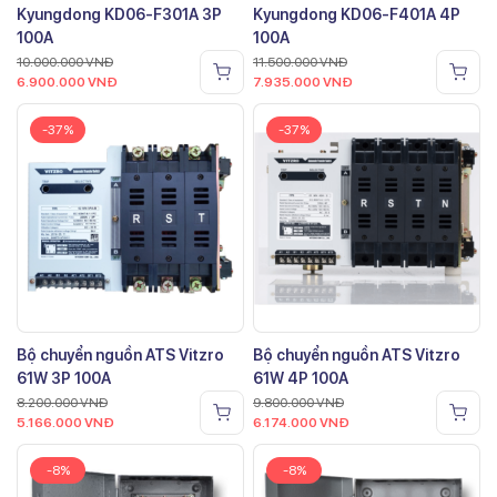
Kyungdong KD06-F301A 3P
Kyungdong KD06-F401A 4P
100A
100A
10.000.000
VNĐ
11.500.000
VNĐ
6.900.000
VNĐ
7.935.000
VNĐ
-37%
-37%
Bộ chuyển nguồn ATS Vitzro
Bộ chuyển nguồn ATS Vitzro
61W 3P 100A
61W 4P 100A
8.200.000
VNĐ
9.800.000
VNĐ
5.166.000
VNĐ
6.174.000
VNĐ
-8%
-8%