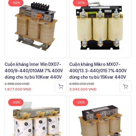
-36%
-35%
Cuộn kháng Inter Win DX07-
Cuộn kháng Mikro MX07-
400/9-440/010AM 7% 400V
400/13.3-440/015 7% 400V
dùng cho tụ bù 10Kvar 440V
dùng cho tụ bù 15Kvar 440V
2.888.000
VNĐ
4.680.000
VNĐ
1.877.000
VNĐ
3.042.000
VNĐ
-38%
-36%