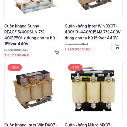
Cuộn kháng Sunny
Cuộn kháng Inter Win DX07-
REAC/15/400SUN 7%
400/13-440/015AM 7% 400V
400V/50Hz dùng cho tụ bù
dùng cho tụ bù 15Kvar 440V
15Kvar 440V
3.528.000
VNĐ
2.293.000
VNĐ
3.770.000
VNĐ
2.337.400
VNĐ
-36%
-35%
Cuộn kháng Inter Win DX07-
Cuộn kháng Mikro MX07-