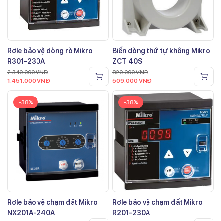
Rơle bảo vệ dòng rò Mikro
Biến dòng thứ tự không Mikro
R301-230A
ZCT 40S
2.340.000
VNĐ
820.000
VNĐ
1.451.000
VNĐ
509.000
VNĐ
-38%
-38%
Rơle bảo vệ chạm đất Mikro
Rơle bảo vệ chạm đất Mikro
NX201A-240A
R201-230A