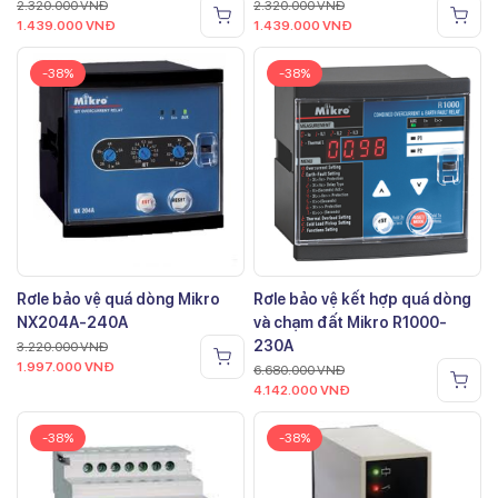
2.320.000
VNĐ
2.320.000
VNĐ
1.439.000
VNĐ
1.439.000
VNĐ
-38%
-38%
Rơle bảo vệ quá dòng Mikro
Rơle bảo vệ kết hợp quá dòng
NX204A-240A
và chạm đất Mikro R1000-
230A
3.220.000
VNĐ
1.997.000
VNĐ
6.680.000
VNĐ
4.142.000
VNĐ
-38%
-38%