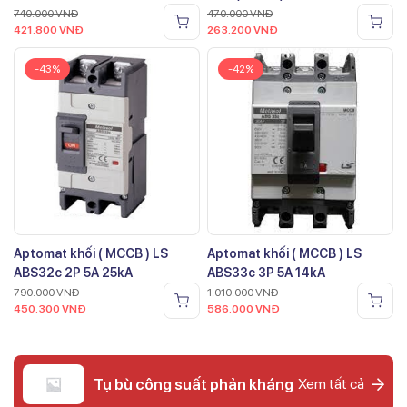
740.000
VNĐ
470.000
VNĐ
421.800
VNĐ
263.200
VNĐ
-43%
-42%
Aptomat khối ( MCCB ) LS
Aptomat khối ( MCCB ) LS
ABS32c 2P 5A 25kA
ABS33c 3P 5A 14kA
790.000
VNĐ
1.010.000
VNĐ
450.300
VNĐ
586.000
VNĐ
Tụ bù công suất phản kháng
Xem tất cả