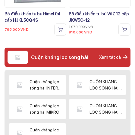
Bộ điều khiển tụ bù Himel 04
Bộ điều khiển tụ bù WIZ 12 cấp
cấp HJKL5CQ4S
JKW5C-12
1.070.000
VNĐ
795.000
VNĐ
910.000
VNĐ
Cuộn kháng lọc sóng hài
Xem tất cả
Cuộn kháng lọc
CUỘN KHÁNG
sóng hài INTER
LỌC SÓNG HÀI
WIN
ELEKTEK
Cuộn kháng lọc
CUỘN KHÁNG
sóng hài MIKRO
LỌC SÓNG HÀI
NUINTEK
Cuộn kháng lọc