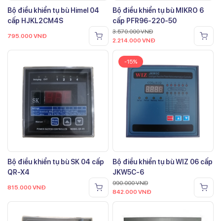
Bộ điều khiển tụ bù Himel 04
Bộ điều khiển tụ bù MIKRO 6
cấp HJKL2CM4S
cấp PFR96-220-50
3.570.000
VNĐ
795.000
VNĐ
2.214.000
VNĐ
-15%
Bộ điều khiển tụ bù SK 04 cấp
Bộ điều khiển tụ bù WIZ 06 cấp
QR-X4
JKW5C-6
990.000
VNĐ
815.000
VNĐ
842.000
VNĐ