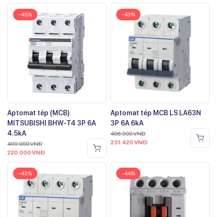
-45%
-43%
Aptomat tép (MCB)
Aptomat tép MCB LS LA63N
MITSUBISHI BHW-T4 3P 6A
3P 6A 6kA
4.5kA
406.000
VNĐ
231.420
VNĐ
400.000
VNĐ
220.000
VNĐ
-43%
-44%