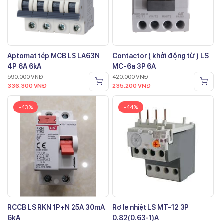
Aptomat tép MCB LS LA63N
Contactor ( khởi động từ ) LS
4P 6A 6kA
MC-6a 3P 6A
590.000
VNĐ
420.000
VNĐ
336.300
VNĐ
235.200
VNĐ
-43%
-44%
RCCB LS RKN 1P+N 25A 30mA
Rơ le nhiệt LS MT-12 3P
6kA
0.82(0.63-1)A