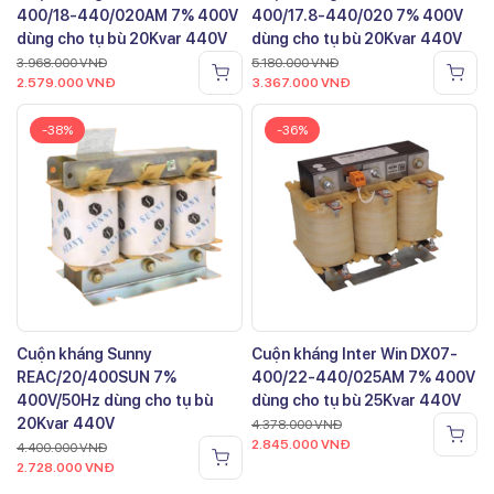
400/18-440/020AM 7% 400V
400/17.8-440/020 7% 400V
dùng cho tụ bù 20Kvar 440V
dùng cho tụ bù 20Kvar 440V
3.968.000
VNĐ
5.180.000
VNĐ
2.579.000
VNĐ
3.367.000
VNĐ
-38%
-36%
Cuộn kháng Sunny
Cuộn kháng Inter Win DX07-
REAC/20/400SUN 7%
400/22-440/025AM 7% 400V
400V/50Hz dùng cho tụ bù
dùng cho tụ bù 25Kvar 440V
20Kvar 440V
4.378.000
VNĐ
2.845.000
VNĐ
4.400.000
VNĐ
2.728.000
VNĐ