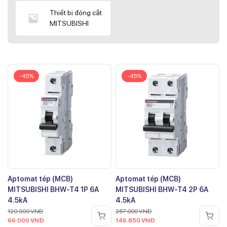
Thiết bị đóng cắt
MITSUBISHI
-45%
-45%
Aptomat tép (MCB)
Aptomat tép (MCB)
MITSUBISHI BHW-T4 1P 6A
MITSUBISHI BHW-T4 2P 6A
4.5kA
4.5kA
120.000
VNĐ
267.000
VNĐ
66.000
VNĐ
146.850
VNĐ