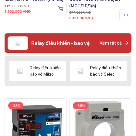
(MCT/20/1/5)
1.692.000
VNĐ
1.202.000
VNĐ
974.000
VNĐ
692.080
VNĐ
Relay điều khiển - bảo vệ
Xem tất cả
Relay điều khiển -
Relay điều khiển -
bảo vệ Mikro
bảo vệ Selec
-38%
-38%