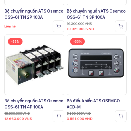
Bộ chuyển nguồn ATS Osemco
Bộ chuyển nguồn ATS Osemco
OSS-61 TN 2P 100A
OSS-61 TN 3P 100A
16.300.000
VNĐ
Liên hệ
10.921.000
VNĐ
-33%
-33%
Bộ chuyển nguồn ATS Osemco
Bộ điều khiển ATS OSEMCO
OSS-61 TN 4P 100A
ACD-M
18.900.000
VNĐ
5.300.000
VNĐ
12.663.000
VNĐ
3.551.000
VNĐ