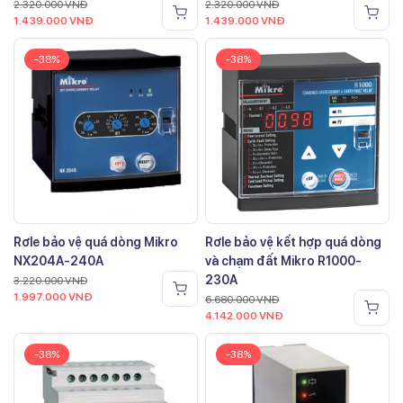
2.320.000
VNĐ
2.320.000
VNĐ
1.439.000
VNĐ
1.439.000
VNĐ
-38%
-38%
Rơle bảo vệ quá dòng Mikro
Rơle bảo vệ kết hợp quá dòng
NX204A-240A
và chạm đất Mikro R1000-
230A
3.220.000
VNĐ
1.997.000
VNĐ
6.680.000
VNĐ
4.142.000
VNĐ
-38%
-38%