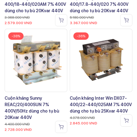
400/18-440/020AM 7% 400V
400/17.8-440/020 7% 400V
dùng cho tụ bù 20Kvar 440V
dùng cho tụ bù 20Kvar 440V
3.968.000
VNĐ
5.180.000
VNĐ
2.579.000
VNĐ
3.367.000
VNĐ
-38%
-36%
Cuộn kháng Sunny
Cuộn kháng Inter Win DX07-
REAC/20/400SUN 7%
400/22-440/025AM 7% 400V
400V/50Hz dùng cho tụ bù
dùng cho tụ bù 25Kvar 440V
20Kvar 440V
4.378.000
VNĐ
2.845.000
VNĐ
4.400.000
VNĐ
2.728.000
VNĐ