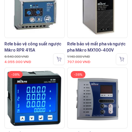
Rơle bảo vệ công suất ngược
Rơle bảo vệ mất pha và ngược
Mikro RPR 415A
pha Mikro MX100-400V
6.540.000
VNĐ
1.140.000
VNĐ
4.055.000
VNĐ
707.000
VNĐ
-38%
-38%