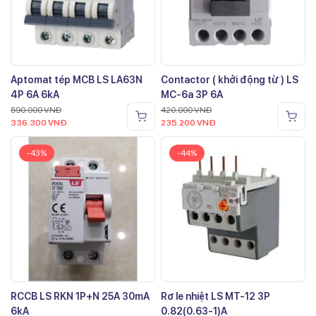
Aptomat tép MCB LS LA63N
Contactor ( khởi động từ ) LS
4P 6A 6kA
MC-6a 3P 6A
590.000
VNĐ
420.000
VNĐ
336.300
VNĐ
235.200
VNĐ
-43%
-44%
RCCB LS RKN 1P+N 25A 30mA
Rơ le nhiệt LS MT-12 3P
6kA
0.82(0.63-1)A