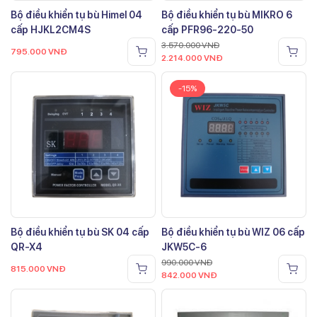
Bộ điều khiển tụ bù Himel 04
Bộ điều khiển tụ bù MIKRO 6
cấp HJKL2CM4S
cấp PFR96-220-50
3.570.000
VNĐ
795.000
VNĐ
2.214.000
VNĐ
-15%
Bộ điều khiển tụ bù SK 04 cấp
Bộ điều khiển tụ bù WIZ 06 cấp
QR-X4
JKW5C-6
990.000
VNĐ
815.000
VNĐ
842.000
VNĐ