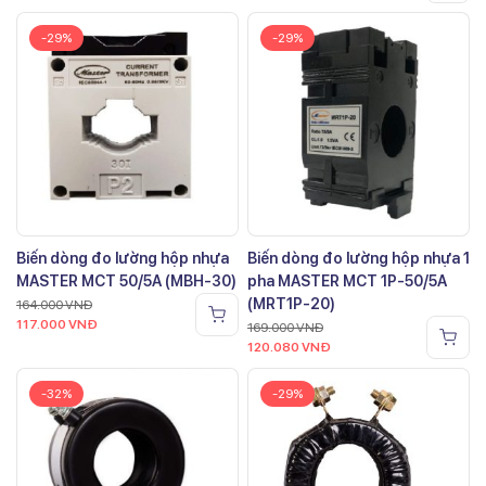
-29%
-29%
Biến dòng đo lường hộp nhựa
Biến dòng đo lường hộp nhựa 1
MASTER MCT 50/5A (MBH-30)
pha MASTER MCT 1P-50/5A
(MRT1P-20)
164.000
VNĐ
117.000
VNĐ
169.000
VNĐ
120.080
VNĐ
-32%
-29%