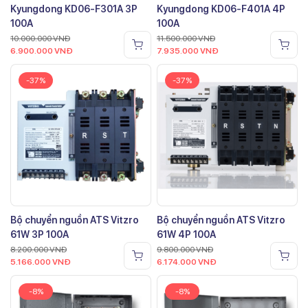
Kyungdong KD06-F301A 3P
Kyungdong KD06-F401A 4P
100A
100A
10.000.000
VNĐ
11.500.000
VNĐ
6.900.000
VNĐ
7.935.000
VNĐ
-37%
-37%
Bộ chuyển nguồn ATS Vitzro
Bộ chuyển nguồn ATS Vitzro
61W 3P 100A
61W 4P 100A
8.200.000
VNĐ
9.800.000
VNĐ
5.166.000
VNĐ
6.174.000
VNĐ
-8%
-8%