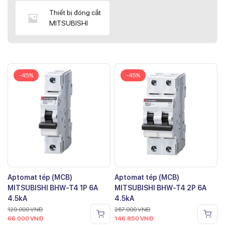
Thiết bị đóng cắt
MITSUBISHI
-45%
-45%
Aptomat tép (MCB)
Aptomat tép (MCB)
MITSUBISHI BHW-T4 1P 6A
MITSUBISHI BHW-T4 2P 6A
4.5kA
4.5kA
120.000
VNĐ
267.000
VNĐ
66.000
VNĐ
146.850
VNĐ