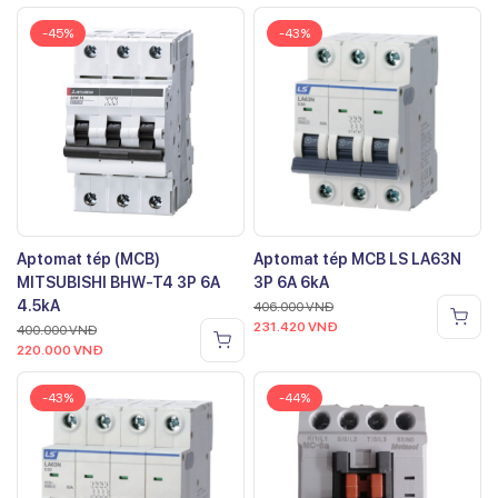
-45%
-43%
Aptomat tép (MCB)
Aptomat tép MCB LS LA63N
MITSUBISHI BHW-T4 3P 6A
3P 6A 6kA
4.5kA
406.000
VNĐ
231.420
VNĐ
400.000
VNĐ
220.000
VNĐ
-43%
-44%