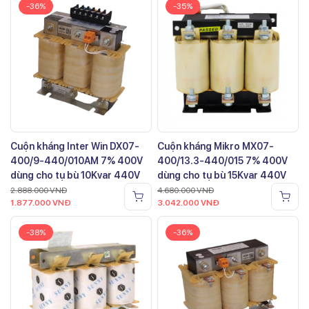
-36%
-35%
Cuộn kháng Inter Win DX07-
Cuộn kháng Mikro MX07-
400/9-440/010AM 7% 400V
400/13.3-440/015 7% 400V
dùng cho tụ bù 10Kvar 440V
dùng cho tụ bù 15Kvar 440V
2.888.000
VNĐ
4.680.000
VNĐ
1.877.000
VNĐ
3.042.000
VNĐ
-38%
-36%