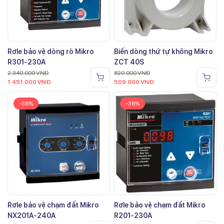
Rơle bảo vệ dòng rò Mikro
Biến dòng thứ tự không Mikro
R301-230A
ZCT 40S
2.340.000
VNĐ
820.000
VNĐ
1.451.000
VNĐ
509.000
VNĐ
-38%
-38%
Rơle bảo vệ chạm đất Mikro
Rơle bảo vệ chạm đất Mikro
NX201A-240A
R201-230A