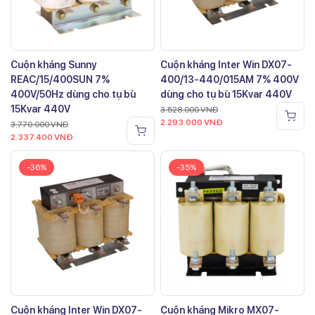
Cuộn kháng Sunny
Cuộn kháng Inter Win DX07-
REAC/15/400SUN 7%
400/13-440/015AM 7% 400V
400V/50Hz dùng cho tụ bù
dùng cho tụ bù 15Kvar 440V
15Kvar 440V
3.528.000
VNĐ
2.293.000
VNĐ
3.770.000
VNĐ
2.337.400
VNĐ
-36%
-35%
Cuộn kháng Inter Win DX07-
Cuộn kháng Mikro MX07-