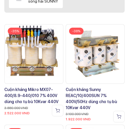
sóng hài SUNNY
-35%
-38%
Cuộn kháng Mikro MX07-
Cuộn kháng Sunny
400/8.9-440/010 7% 400V
REAC/10/400SUN 7%
dùng cho tụ bù 10Kvar 440V
400V/50Hz dùng cho tụ bù
10Kvar 440V
3.880.000
VNĐ
2.522.000
VNĐ
3.100.000
VNĐ
1.922.000
VNĐ