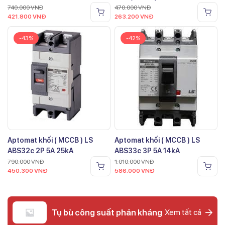
740.000
VNĐ
470.000
VNĐ
421.800
VNĐ
263.200
VNĐ
-43%
-42%
Aptomat khối ( MCCB ) LS
Aptomat khối ( MCCB ) LS
ABS32c 2P 5A 25kA
ABS33c 3P 5A 14kA
790.000
VNĐ
1.010.000
VNĐ
450.300
VNĐ
586.000
VNĐ
Tụ bù công suất phản kháng
Xem tất cả