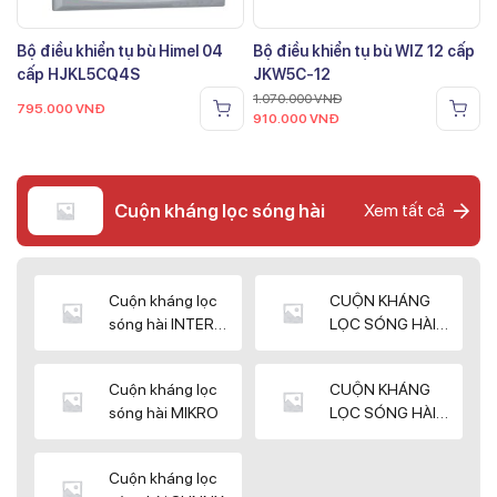
Bộ điều khiển tụ bù Himel 04
Bộ điều khiển tụ bù WIZ 12 cấp
cấp HJKL5CQ4S
JKW5C-12
1.070.000
VNĐ
795.000
VNĐ
910.000
VNĐ
Cuộn kháng lọc sóng hài
Xem tất cả
Cuộn kháng lọc
CUỘN KHÁNG
sóng hài INTER
LỌC SÓNG HÀI
WIN
ELEKTEK
Cuộn kháng lọc
CUỘN KHÁNG
sóng hài MIKRO
LỌC SÓNG HÀI
NUINTEK
Cuộn kháng lọc