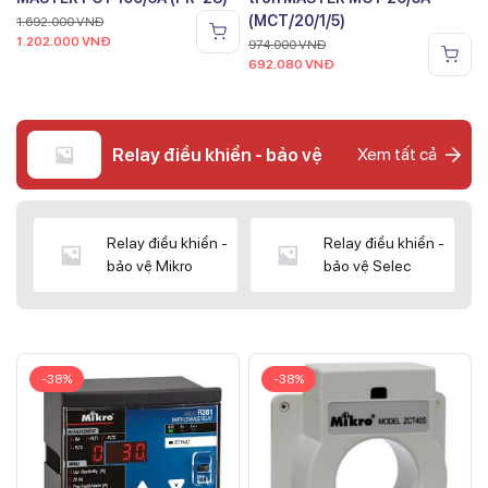
(MCT/20/1/5)
1.692.000
VNĐ
1.202.000
VNĐ
974.000
VNĐ
692.080
VNĐ
Relay điều khiển - bảo vệ
Xem tất cả
Relay điều khiển -
Relay điều khiển -
bảo vệ Mikro
bảo vệ Selec
-38%
-38%