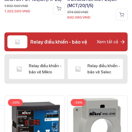
(MCT/20/1/5)
1.692.000
VNĐ
1.202.000
VNĐ
974.000
VNĐ
692.080
VNĐ
Relay điều khiển - bảo vệ
Xem tất cả
Relay điều khiển -
Relay điều khiển -
bảo vệ Mikro
bảo vệ Selec
-38%
-38%