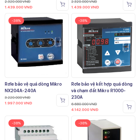
2.320.000
VNĐ
2.320.000
VNĐ
1.439.000
VNĐ
1.439.000
VNĐ
-38%
-38%
Rơle bảo vệ quá dòng Mikro
Rơle bảo vệ kết hợp quá dòng
NX204A-240A
và chạm đất Mikro R1000-
230A
3.220.000
VNĐ
1.997.000
VNĐ
6.680.000
VNĐ
4.142.000
VNĐ
-38%
-38%