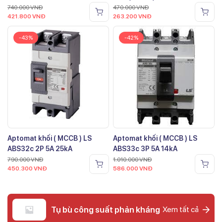
740.000
VNĐ
470.000
VNĐ
421.800
VNĐ
263.200
VNĐ
-43%
-42%
Aptomat khối ( MCCB ) LS
Aptomat khối ( MCCB ) LS
ABS32c 2P 5A 25kA
ABS33c 3P 5A 14kA
790.000
VNĐ
1.010.000
VNĐ
450.300
VNĐ
586.000
VNĐ
Tụ bù công suất phản kháng
Xem tất cả