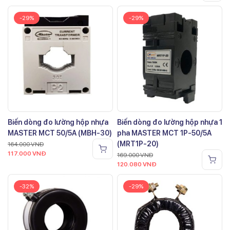
-29%
-29%
Biến dòng đo lường hộp nhựa
Biến dòng đo lường hộp nhựa 1
MASTER MCT 50/5A (MBH-30)
pha MASTER MCT 1P-50/5A
(MRT1P-20)
164.000
VNĐ
117.000
VNĐ
169.000
VNĐ
120.080
VNĐ
-32%
-29%