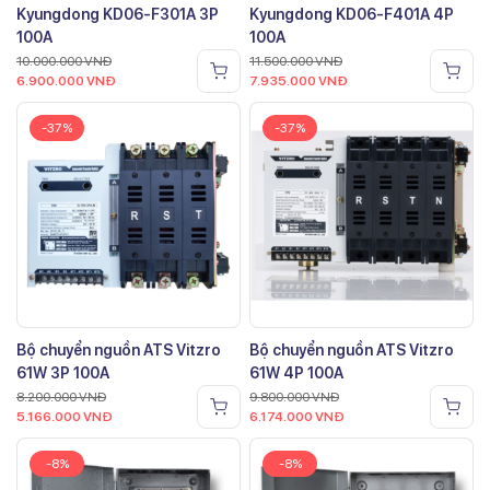
Kyungdong KD06-F301A 3P
Kyungdong KD06-F401A 4P
100A
100A
10.000.000
VNĐ
11.500.000
VNĐ
6.900.000
VNĐ
7.935.000
VNĐ
-37%
-37%
Bộ chuyển nguồn ATS Vitzro
Bộ chuyển nguồn ATS Vitzro
61W 3P 100A
61W 4P 100A
8.200.000
VNĐ
9.800.000
VNĐ
5.166.000
VNĐ
6.174.000
VNĐ
-8%
-8%