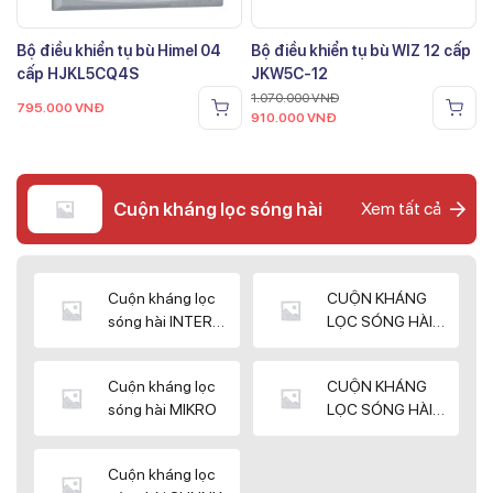
Bộ điều khiển tụ bù Himel 04
Bộ điều khiển tụ bù WIZ 12 cấp
cấp HJKL5CQ4S
JKW5C-12
1.070.000
VNĐ
795.000
VNĐ
910.000
VNĐ
Cuộn kháng lọc sóng hài
Xem tất cả
Cuộn kháng lọc
CUỘN KHÁNG
sóng hài INTER
LỌC SÓNG HÀI
WIN
ELEKTEK
Cuộn kháng lọc
CUỘN KHÁNG
sóng hài MIKRO
LỌC SÓNG HÀI
NUINTEK
Cuộn kháng lọc