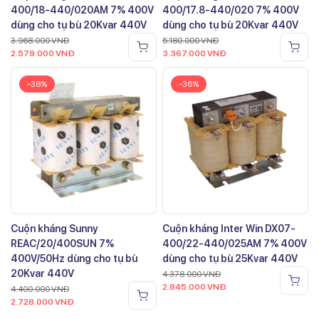
400/18-440/020AM 7% 400V
400/17.8-440/020 7% 400V
dùng cho tụ bù 20Kvar 440V
dùng cho tụ bù 20Kvar 440V
3.968.000
VNĐ
5.180.000
VNĐ
2.579.000
VNĐ
3.367.000
VNĐ
-38%
-36%
Cuộn kháng Sunny
Cuộn kháng Inter Win DX07-
REAC/20/400SUN 7%
400/22-440/025AM 7% 400V
400V/50Hz dùng cho tụ bù
dùng cho tụ bù 25Kvar 440V
20Kvar 440V
4.378.000
VNĐ
2.845.000
VNĐ
4.400.000
VNĐ
2.728.000
VNĐ