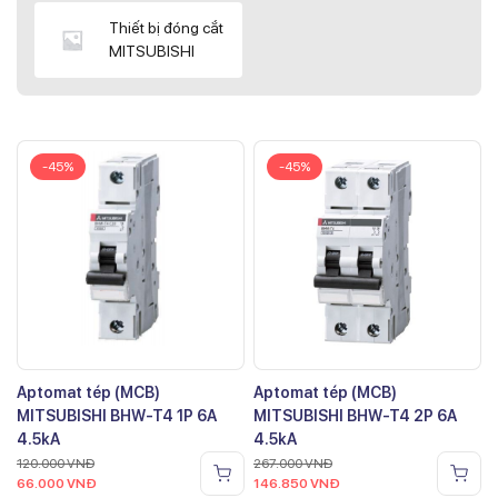
Thiết bị đóng cắt
MITSUBISHI
-45%
-45%
Aptomat tép (MCB)
Aptomat tép (MCB)
MITSUBISHI BHW-T4 1P 6A
MITSUBISHI BHW-T4 2P 6A
4.5kA
4.5kA
120.000
VNĐ
267.000
VNĐ
66.000
VNĐ
146.850
VNĐ