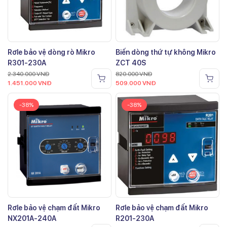
Rơle bảo vệ dòng rò Mikro
Biến dòng thứ tự không Mikro
R301-230A
ZCT 40S
2.340.000
VNĐ
820.000
VNĐ
1.451.000
VNĐ
509.000
VNĐ
-38%
-38%
Rơle bảo vệ chạm đất Mikro
Rơle bảo vệ chạm đất Mikro
NX201A-240A
R201-230A