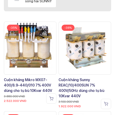
sóng hài SUNNY
-35%
-38%
Cuộn kháng Mikro MX07-
Cuộn kháng Sunny
400/8.9-440/010 7% 400V
REAC/10/400SUN 7%
dùng cho tụ bù 10Kvar 440V
400V/50Hz dùng cho tụ bù
10Kvar 440V
3.880.000
VNĐ
2.522.000
VNĐ
3.100.000
VNĐ
1.922.000
VNĐ