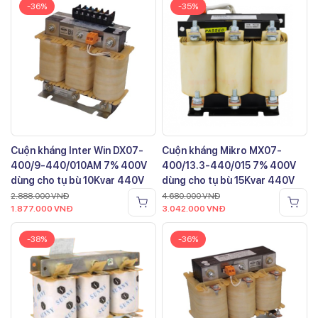
-36%
-35%
Cuộn kháng Inter Win DX07-
Cuộn kháng Mikro MX07-
400/9-440/010AM 7% 400V
400/13.3-440/015 7% 400V
dùng cho tụ bù 10Kvar 440V
dùng cho tụ bù 15Kvar 440V
2.888.000
VNĐ
4.680.000
VNĐ
1.877.000
VNĐ
3.042.000
VNĐ
-38%
-36%