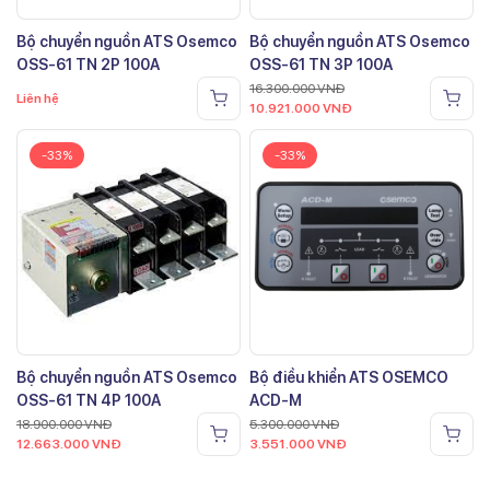
Bộ chuyển nguồn ATS Osemco
Bộ chuyển nguồn ATS Osemco
OSS-61 TN 2P 100A
OSS-61 TN 3P 100A
16.300.000
VNĐ
Liên hệ
10.921.000
VNĐ
-33%
-33%
Bộ chuyển nguồn ATS Osemco
Bộ điều khiển ATS OSEMCO
OSS-61 TN 4P 100A
ACD-M
18.900.000
VNĐ
5.300.000
VNĐ
12.663.000
VNĐ
3.551.000
VNĐ