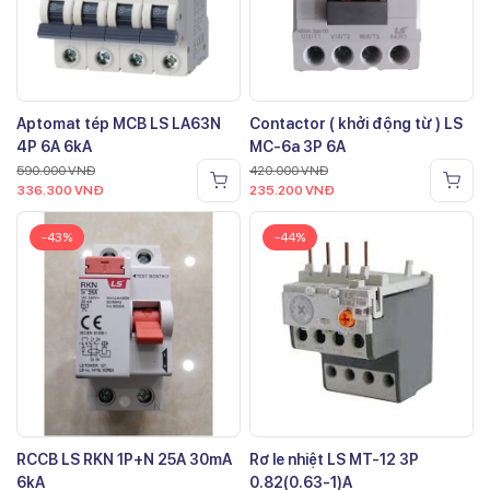
Aptomat tép MCB LS LA63N
Contactor ( khởi động từ ) LS
4P 6A 6kA
MC-6a 3P 6A
590.000
VNĐ
420.000
VNĐ
336.300
VNĐ
235.200
VNĐ
-43%
-44%
RCCB LS RKN 1P+N 25A 30mA
Rơ le nhiệt LS MT-12 3P
6kA
0.82(0.63-1)A