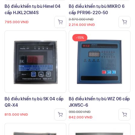
Bộ điều khiển tụ bù Himel 04
Bộ điều khiển tụ bù MIKRO 6
cấp HJKL2CM4S
cấp PFR96-220-50
3.570.000
VNĐ
795.000
VNĐ
2.214.000
VNĐ
-15%
Bộ điều khiển tụ bù SK 04 cấp
Bộ điều khiển tụ bù WIZ 06 cấp
QR-X4
JKW5C-6
990.000
VNĐ
815.000
VNĐ
842.000
VNĐ