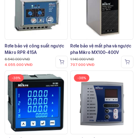
Rơle bảo vệ công suất ngược
Rơle bảo vệ mất pha và ngược
Mikro RPR 415A
pha Mikro MX100-400V
6.540.000
VNĐ
1.140.000
VNĐ
4.055.000
VNĐ
707.000
VNĐ
-38%
-38%