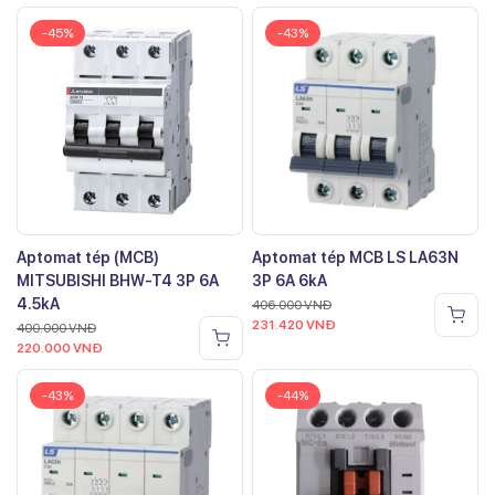
-45%
-43%
Aptomat tép (MCB)
Aptomat tép MCB LS LA63N
MITSUBISHI BHW-T4 3P 6A
3P 6A 6kA
4.5kA
406.000
VNĐ
231.420
VNĐ
400.000
VNĐ
220.000
VNĐ
-43%
-44%