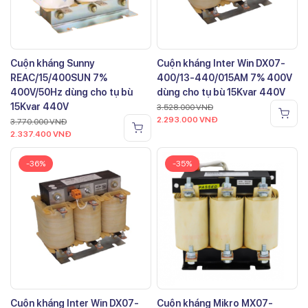
Cuộn kháng Sunny
Cuộn kháng Inter Win DX07-
REAC/15/400SUN 7%
400/13-440/015AM 7% 400V
400V/50Hz dùng cho tụ bù
dùng cho tụ bù 15Kvar 440V
15Kvar 440V
3.528.000
VNĐ
2.293.000
VNĐ
3.770.000
VNĐ
2.337.400
VNĐ
-36%
-35%
Cuộn kháng Inter Win DX07-
Cuộn kháng Mikro MX07-