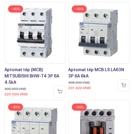
-45%
-43%
Aptomat tép (MCB)
Aptomat tép MCB LS LA63N
MITSUBISHI BHW-T4 3P 6A
3P 6A 6kA
4.5kA
406.000
VNĐ
231.420
VNĐ
400.000
VNĐ
220.000
VNĐ
-43%
-44%