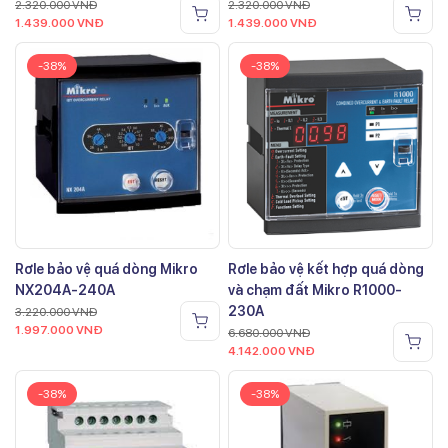
2.320.000
VNĐ
2.320.000
VNĐ
1.439.000
VNĐ
1.439.000
VNĐ
-38%
-38%
Rơle bảo vệ quá dòng Mikro
Rơle bảo vệ kết hợp quá dòng
NX204A-240A
và chạm đất Mikro R1000-
230A
3.220.000
VNĐ
1.997.000
VNĐ
6.680.000
VNĐ
4.142.000
VNĐ
-38%
-38%