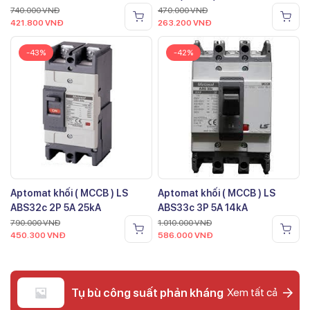
740.000
VNĐ
470.000
VNĐ
421.800
VNĐ
263.200
VNĐ
-43%
-42%
Aptomat khối ( MCCB ) LS
Aptomat khối ( MCCB ) LS
ABS32c 2P 5A 25kA
ABS33c 3P 5A 14kA
790.000
VNĐ
1.010.000
VNĐ
450.300
VNĐ
586.000
VNĐ
Tụ bù công suất phản kháng
Xem tất cả