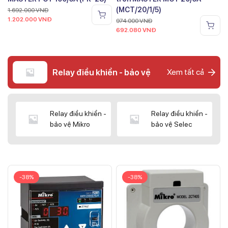
(MCT/20/1/5)
1.692.000
VNĐ
1.202.000
VNĐ
974.000
VNĐ
692.080
VNĐ
Relay điều khiển - bảo vệ
Xem tất cả
Relay điều khiển -
Relay điều khiển -
bảo vệ Mikro
bảo vệ Selec
-38%
-38%