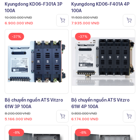
Kyungdong KD06-F301A 3P
Kyungdong KD06-F401A 4P
100A
100A
10.000.000
VNĐ
11.500.000
VNĐ
6.900.000
VNĐ
7.935.000
VNĐ
-37%
-37%
Bộ chuyển nguồn ATS Vitzro
Bộ chuyển nguồn ATS Vitzro
61W 3P 100A
61W 4P 100A
8.200.000
VNĐ
9.800.000
VNĐ
5.166.000
VNĐ
6.174.000
VNĐ
-8%
-8%