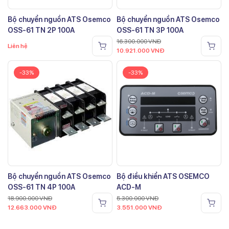
Bộ chuyển nguồn ATS Osemco
Bộ chuyển nguồn ATS Osemco
OSS-61 TN 2P 100A
OSS-61 TN 3P 100A
16.300.000
VNĐ
Liên hệ
10.921.000
VNĐ
-33%
-33%
Bộ chuyển nguồn ATS Osemco
Bộ điều khiển ATS OSEMCO
OSS-61 TN 4P 100A
ACD-M
18.900.000
VNĐ
5.300.000
VNĐ
12.663.000
VNĐ
3.551.000
VNĐ