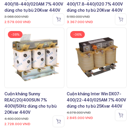
400/18-440/020AM 7% 400V
400/17.8-440/020 7% 400V
dùng cho tụ bù 20Kvar 440V
dùng cho tụ bù 20Kvar 440V
3.968.000
VNĐ
5.180.000
VNĐ
2.579.000
VNĐ
3.367.000
VNĐ
-38%
-36%
Cuộn kháng Sunny
Cuộn kháng Inter Win DX07-
REAC/20/400SUN 7%
400/22-440/025AM 7% 400V
400V/50Hz dùng cho tụ bù
dùng cho tụ bù 25Kvar 440V
20Kvar 440V
4.378.000
VNĐ
2.845.000
VNĐ
4.400.000
VNĐ
2.728.000
VNĐ