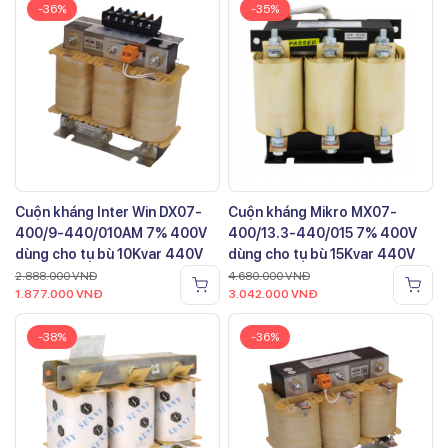
-36%
-35%
Cuộn kháng Inter Win DX07-
Cuộn kháng Mikro MX07-
400/9-440/010AM 7% 400V
400/13.3-440/015 7% 400V
dùng cho tụ bù 10Kvar 440V
dùng cho tụ bù 15Kvar 440V
2.888.000
VNĐ
4.680.000
VNĐ
1.877.000
VNĐ
3.042.000
VNĐ
-38%
-36%