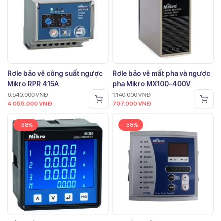
Rơle bảo vệ công suất ngược
Rơle bảo vệ mất pha và ngược
Mikro RPR 415A
pha Mikro MX100-400V
6.540.000
VNĐ
1.140.000
VNĐ
4.055.000
VNĐ
707.000
VNĐ
-38%
-38%