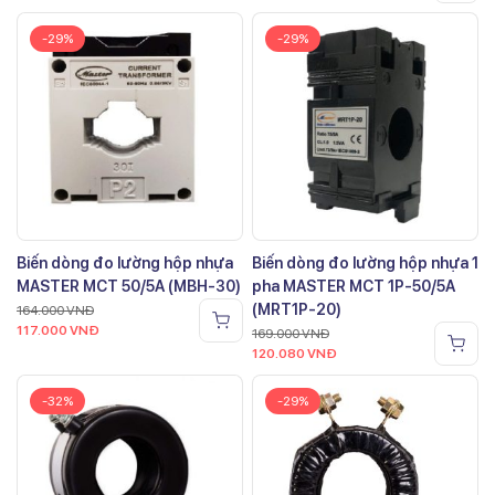
-29%
-29%
Biến dòng đo lường hộp nhựa
Biến dòng đo lường hộp nhựa 1
MASTER MCT 50/5A (MBH-30)
pha MASTER MCT 1P-50/5A
(MRT1P-20)
164.000
VNĐ
117.000
VNĐ
169.000
VNĐ
120.080
VNĐ
-32%
-29%