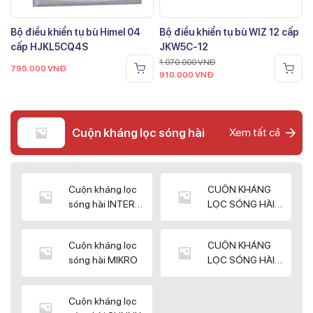
Bộ điều khiển tụ bù Himel 04
Bộ điều khiển tụ bù WIZ 12 cấp
cấp HJKL5CQ4S
JKW5C-12
1.070.000
VNĐ
795.000
VNĐ
910.000
VNĐ
Cuộn kháng lọc sóng hài
Xem tất cả
Cuộn kháng lọc
CUỘN KHÁNG
sóng hài INTER
LỌC SÓNG HÀI
WIN
ELEKTEK
Cuộn kháng lọc
CUỘN KHÁNG
sóng hài MIKRO
LỌC SÓNG HÀI
NUINTEK
Cuộn kháng lọc