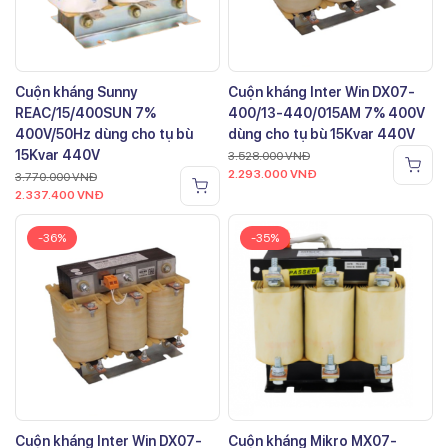
Cuộn kháng Sunny
Cuộn kháng Inter Win DX07-
REAC/15/400SUN 7%
400/13-440/015AM 7% 400V
400V/50Hz dùng cho tụ bù
dùng cho tụ bù 15Kvar 440V
15Kvar 440V
3.528.000
VNĐ
2.293.000
VNĐ
3.770.000
VNĐ
2.337.400
VNĐ
-36%
-35%
Cuộn kháng Inter Win DX07-
Cuộn kháng Mikro MX07-