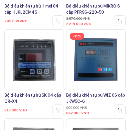
Bộ điều khiển tụ bù Himel 04
Bộ điều khiển tụ bù MIKRO 6
cấp HJKL2CM4S
cấp PFR96-220-50
3.570.000
VNĐ
795.000
VNĐ
2.214.000
VNĐ
-15%
Bộ điều khiển tụ bù SK 04 cấp
Bộ điều khiển tụ bù WIZ 06 cấp
QR-X4
JKW5C-6
990.000
VNĐ
815.000
VNĐ
842.000
VNĐ