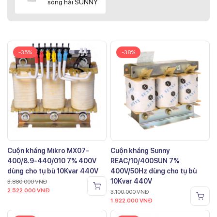
sóng hài SUNNY
-35%
-38%
Cuộn kháng Mikro MX07-
Cuộn kháng Sunny
400/8.9-440/010 7% 400V
REAC/10/400SUN 7%
dùng cho tụ bù 10Kvar 440V
400V/50Hz dùng cho tụ bù
10Kvar 440V
3.880.000
VNĐ
2.522.000
VNĐ
3.100.000
VNĐ
1.922.000
VNĐ