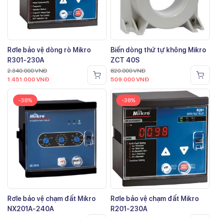
Rơle bảo vệ dòng rò Mikro
Biến dòng thứ tự không Mikro
R301-230A
ZCT 40S
2.340.000
VNĐ
820.000
VNĐ
1.451.000
VNĐ
509.000
VNĐ
-38%
-38%
Rơle bảo vệ chạm đất Mikro
Rơle bảo vệ chạm đất Mikro
NX201A-240A
R201-230A