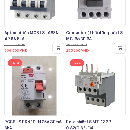
Aptomat tép MCB LS LA63N
Contactor ( khởi động từ ) LS
4P 6A 6kA
MC-6a 3P 6A
590.000
VNĐ
420.000
VNĐ
336.300
VNĐ
235.200
VNĐ
-43%
-44%
RCCB LS RKN 1P+N 25A 30mA
Rơ le nhiệt LS MT-12 3P
6kA
0.82(0.63-1)A