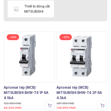
Thiết bị đóng cắt
MITSUBISHI
-45%
-45%
Aptomat tép (MCB)
Aptomat tép (MCB)
MITSUBISHI BHW-T4 1P 6A
MITSUBISHI BHW-T4 2P 6A
4.5kA
4.5kA
120.000
VNĐ
267.000
VNĐ
66.000
VNĐ
146.850
VNĐ