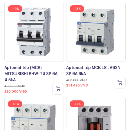
-45%
-43%
Aptomat tép (MCB)
Aptomat tép MCB LS LA63N
MITSUBISHI BHW-T4 3P 6A
3P 6A 6kA
4.5kA
406.000
VNĐ
231.420
VNĐ
400.000
VNĐ
220.000
VNĐ
-43%
-44%