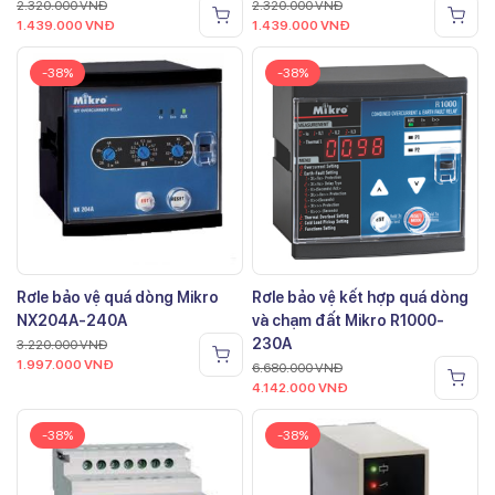
2.320.000
VNĐ
2.320.000
VNĐ
1.439.000
VNĐ
1.439.000
VNĐ
-38%
-38%
Rơle bảo vệ quá dòng Mikro
Rơle bảo vệ kết hợp quá dòng
NX204A-240A
và chạm đất Mikro R1000-
230A
3.220.000
VNĐ
1.997.000
VNĐ
6.680.000
VNĐ
4.142.000
VNĐ
-38%
-38%