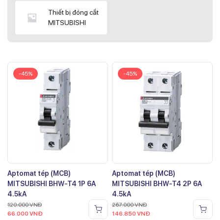
Thiết bị đóng cắt
MITSUBISHI
-45%
-45%
Aptomat tép (MCB)
Aptomat tép (MCB)
MITSUBISHI BHW-T4 1P 6A
MITSUBISHI BHW-T4 2P 6A
4.5kA
4.5kA
120.000
VNĐ
267.000
VNĐ
66.000
VNĐ
146.850
VNĐ