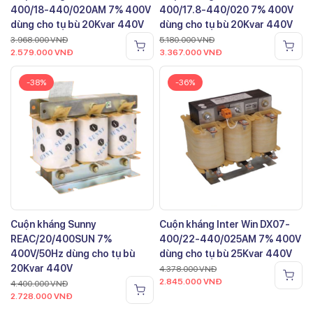
400/18-440/020AM 7% 400V
400/17.8-440/020 7% 400V
dùng cho tụ bù 20Kvar 440V
dùng cho tụ bù 20Kvar 440V
3.968.000
VNĐ
5.180.000
VNĐ
2.579.000
VNĐ
3.367.000
VNĐ
-38%
-36%
Cuộn kháng Sunny
Cuộn kháng Inter Win DX07-
REAC/20/400SUN 7%
400/22-440/025AM 7% 400V
400V/50Hz dùng cho tụ bù
dùng cho tụ bù 25Kvar 440V
20Kvar 440V
4.378.000
VNĐ
2.845.000
VNĐ
4.400.000
VNĐ
2.728.000
VNĐ