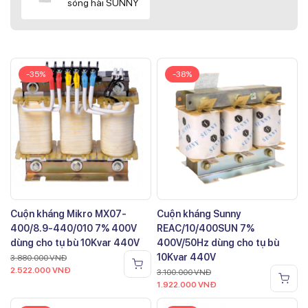
sóng hài SUNNY
-35%
-38%
Cuộn kháng Mikro MX07-
Cuộn kháng Sunny
400/8.9-440/010 7% 400V
REAC/10/400SUN 7%
dùng cho tụ bù 10Kvar 440V
400V/50Hz dùng cho tụ bù
10Kvar 440V
3.880.000
VNĐ
2.522.000
VNĐ
3.100.000
VNĐ
1.922.000
VNĐ