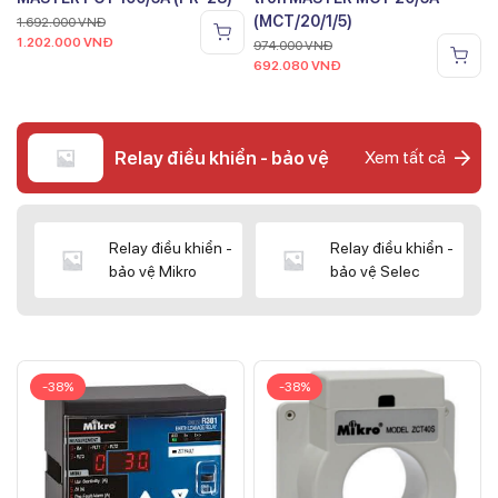
(MCT/20/1/5)
1.692.000
VNĐ
1.202.000
VNĐ
974.000
VNĐ
692.080
VNĐ
Relay điều khiển - bảo vệ
Xem tất cả
Relay điều khiển -
Relay điều khiển -
bảo vệ Mikro
bảo vệ Selec
-38%
-38%