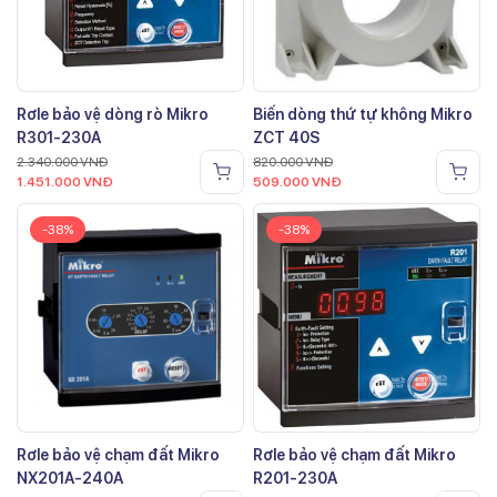
Rơle bảo vệ dòng rò Mikro
Biến dòng thứ tự không Mikro
R301-230A
ZCT 40S
2.340.000
VNĐ
820.000
VNĐ
1.451.000
VNĐ
509.000
VNĐ
-38%
-38%
Rơle bảo vệ chạm đất Mikro
Rơle bảo vệ chạm đất Mikro
NX201A-240A
R201-230A