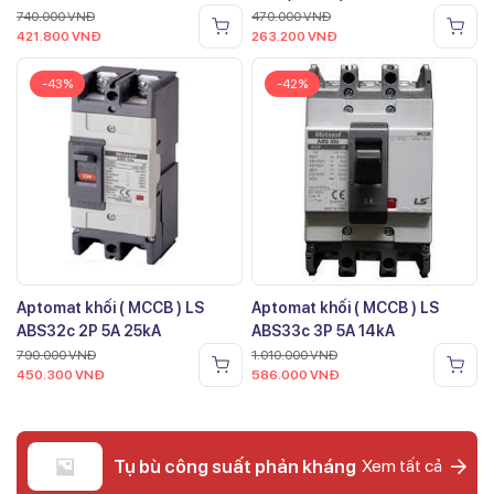
740.000
VNĐ
470.000
VNĐ
421.800
VNĐ
263.200
VNĐ
-43%
-42%
Aptomat khối ( MCCB ) LS
Aptomat khối ( MCCB ) LS
ABS32c 2P 5A 25kA
ABS33c 3P 5A 14kA
790.000
VNĐ
1.010.000
VNĐ
450.300
VNĐ
586.000
VNĐ
Tụ bù công suất phản kháng
Xem tất cả