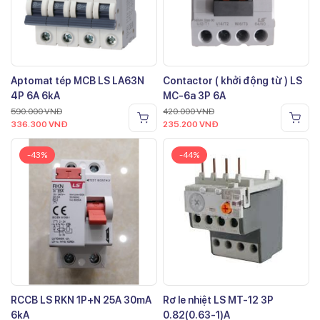
Aptomat tép MCB LS LA63N
Contactor ( khởi động từ ) LS
4P 6A 6kA
MC-6a 3P 6A
590.000
VNĐ
420.000
VNĐ
336.300
VNĐ
235.200
VNĐ
-43%
-44%
RCCB LS RKN 1P+N 25A 30mA
Rơ le nhiệt LS MT-12 3P
6kA
0.82(0.63-1)A