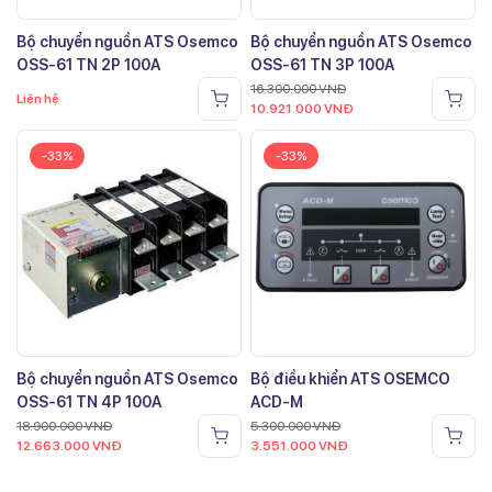
Bộ chuyển nguồn ATS Osemco
Bộ chuyển nguồn ATS Osemco
OSS-61 TN 2P 100A
OSS-61 TN 3P 100A
16.300.000
VNĐ
Liên hệ
10.921.000
VNĐ
-33%
-33%
Bộ chuyển nguồn ATS Osemco
Bộ điều khiển ATS OSEMCO
OSS-61 TN 4P 100A
ACD-M
18.900.000
VNĐ
5.300.000
VNĐ
12.663.000
VNĐ
3.551.000
VNĐ