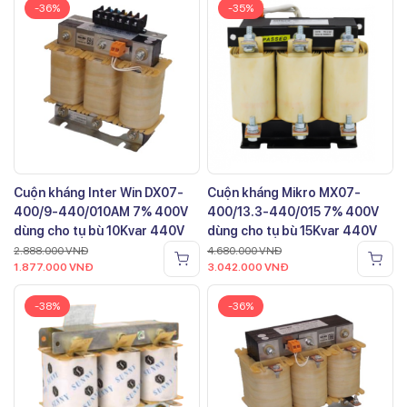
-36%
-35%
Cuộn kháng Inter Win DX07-
Cuộn kháng Mikro MX07-
400/9-440/010AM 7% 400V
400/13.3-440/015 7% 400V
dùng cho tụ bù 10Kvar 440V
dùng cho tụ bù 15Kvar 440V
2.888.000
VNĐ
4.680.000
VNĐ
1.877.000
VNĐ
3.042.000
VNĐ
-38%
-36%