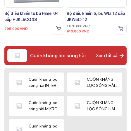
Bộ điều khiển tụ bù Himel 04
Bộ điều khiển tụ bù WIZ 12 cấp
cấp HJKL5CQ4S
JKW5C-12
1.070.000
VNĐ
795.000
VNĐ
910.000
VNĐ
Cuộn kháng lọc sóng hài
Xem tất cả
Cuộn kháng lọc
CUỘN KHÁNG
sóng hài INTER
LỌC SÓNG HÀI
WIN
ELEKTEK
Cuộn kháng lọc
CUỘN KHÁNG
sóng hài MIKRO
LỌC SÓNG HÀI
NUINTEK
Cuộn kháng lọc