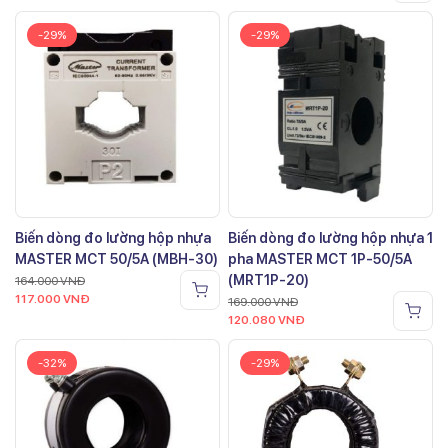
-29%
-29%
Biến dòng đo lường hộp nhựa
Biến dòng đo lường hộp nhựa 1
MASTER MCT 50/5A (MBH-30)
pha MASTER MCT 1P-50/5A
(MRT1P-20)
164.000
VNĐ
117.000
VNĐ
169.000
VNĐ
120.080
VNĐ
-32%
-29%