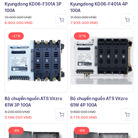
Kyungdong KD06-F301A 3P
Kyungdong KD06-F401A 4P
100A
100A
10.000.000
VNĐ
11.500.000
VNĐ
6.900.000
VNĐ
7.935.000
VNĐ
-37%
-37%
Bộ chuyển nguồn ATS Vitzro
Bộ chuyển nguồn ATS Vitzro
61W 3P 100A
61W 4P 100A
8.200.000
VNĐ
9.800.000
VNĐ
5.166.000
VNĐ
6.174.000
VNĐ
-8%
-8%