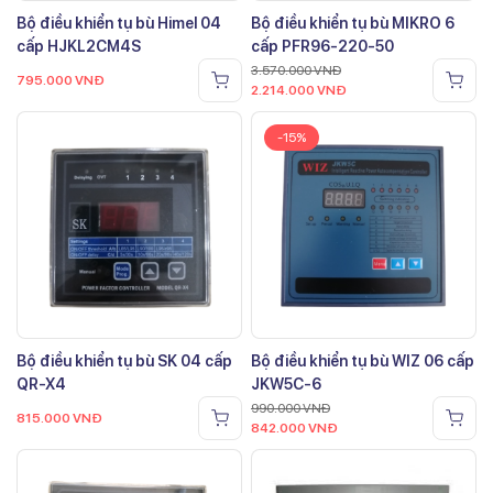
Bộ điều khiển tụ bù Himel 04
Bộ điều khiển tụ bù MIKRO 6
cấp HJKL2CM4S
cấp PFR96-220-50
3.570.000
VNĐ
795.000
VNĐ
2.214.000
VNĐ
-15%
Bộ điều khiển tụ bù SK 04 cấp
Bộ điều khiển tụ bù WIZ 06 cấp
QR-X4
JKW5C-6
990.000
VNĐ
815.000
VNĐ
842.000
VNĐ