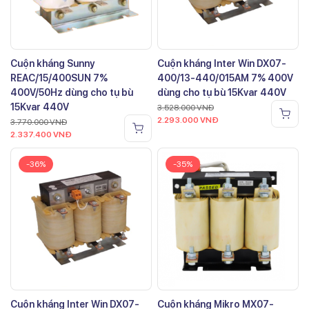
Cuộn kháng Sunny
Cuộn kháng Inter Win DX07-
REAC/15/400SUN 7%
400/13-440/015AM 7% 400V
400V/50Hz dùng cho tụ bù
dùng cho tụ bù 15Kvar 440V
15Kvar 440V
3.528.000
VNĐ
2.293.000
VNĐ
3.770.000
VNĐ
2.337.400
VNĐ
-36%
-35%
Cuộn kháng Inter Win DX07-
Cuộn kháng Mikro MX07-