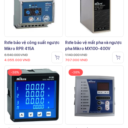
Rơle bảo vệ công suất ngược
Rơle bảo vệ mất pha và ngược
Mikro RPR 415A
pha Mikro MX100-400V
6.540.000
VNĐ
1.140.000
VNĐ
4.055.000
VNĐ
707.000
VNĐ
-38%
-38%