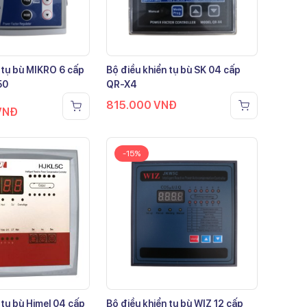
 tụ bù MIKRO 6 cấp
Bộ điều khiển tụ bù SK 04 cấp
50
QR-X4
815.000
VNĐ
VNĐ
-15%
 tụ bù Himel 04 cấp
Bộ điều khiển tụ bù WIZ 12 cấp