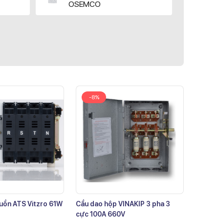
OSEMCO
-8%
uồn ATS Vitzro 61W
Cầu dao hộp VINAKIP 3 pha 3
cực 100A 660V