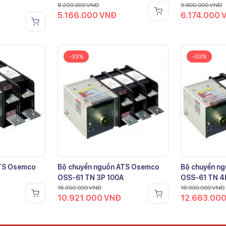
8.200.000
VNĐ
9.800.000
VNĐ
5.166.000
VNĐ
6.174.000
-33%
-33%
ATS Osemco
Bộ chuyển nguồn ATS Osemco
Bộ chuyển n
OSS-61 TN 3P 100A
OSS-61 TN 4
16.300.000
VNĐ
18.900.000
VNĐ
10.921.000
VNĐ
12.663.00