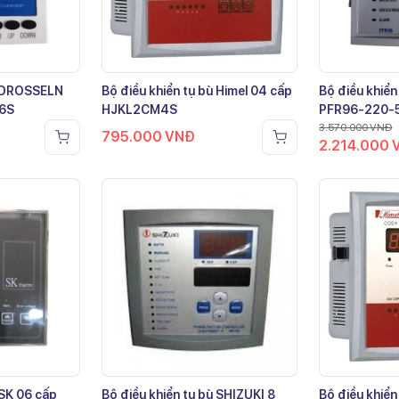
ù DROSSELN
Bộ điều khiển tụ bù Himel 04 cấp
Bộ điều khiển
-6S
HJKL2CM4S
PFR96-220-
3.570.000
VNĐ
795.000
VNĐ
2.214.000
 SK 06 cấp
Bộ điều khiển tụ bù SHIZUKI 8
Bộ điều khiển