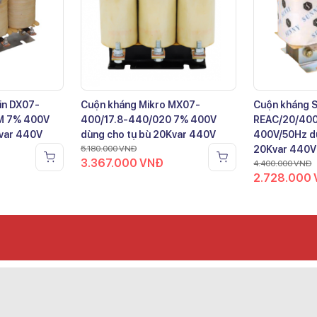
in DX07-
Cuộn kháng Mikro MX07-
Cuộn kháng 
M 7% 400V
400/17.8-440/020 7% 400V
REAC/20/40
Kvar 440V
dùng cho tụ bù 20Kvar 440V
400V/50Hz dù
5.180.000
VNĐ
20Kvar 440V
3.367.000
VNĐ
4.400.000
VNĐ
2.728.000