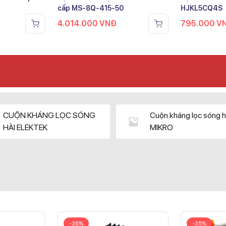
cấp MS-8Q-415-50
HJKL5CQ4S
4.014.000
VNĐ
795.000
V
CUỘN KHÁNG LỌC SÓNG
Cuộn kháng lọc sóng h
HÀI ELEKTEK
MIKRO
-36%
-35%