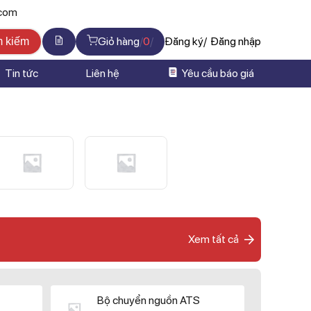
.com
Giỏ hàng
0
Đăng ký
Đăng nhập
m kiếm
Tin tức
Liên hệ
Yêu cầu báo giá
Xem tất cả
Bộ chuyển nguồn ATS