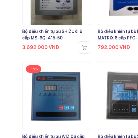
Bộ điều khiển tụ bù SHIZUKI 6
Bộ điều khiển tụ b
cấp MS-6Q-415-50
MATRIX 6 cấp PFC
3.692.000
VNĐ
792.000
VNĐ
-15%
Bộ điều khiển tụ bù WIZ 06 cấp
Bộ điều khiển tụ bù