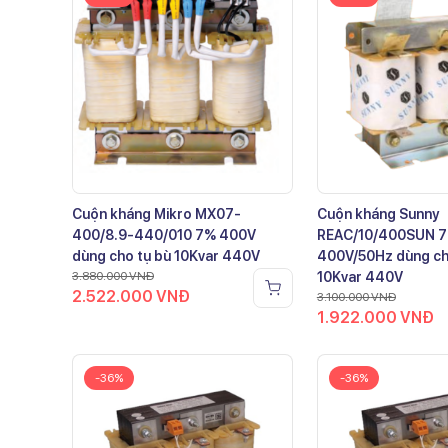
Cuộn kháng Mikro MX07-
Cuộn kháng Sunny
400/8.9-440/010 7% 400V
REAC/10/400SUN 
dùng cho tụ bù 10Kvar 440V
400V/50Hz dùng ch
3.880.000
VNĐ
10Kvar 440V
2.522.000
VNĐ
3.100.000
VNĐ
1.922.000
VNĐ
-36%
-36%