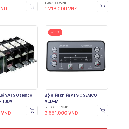
1.307.880
VNĐ
VNĐ
1.216.000
VNĐ
-33%
guồn ATS Osemco
Bộ điều khiển ATS OSEMCO
P 100A
ACD-M
5.300.000
VNĐ
0
VNĐ
3.551.000
VNĐ