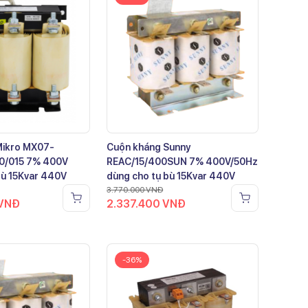
Mikro MX07-
Cuộn kháng Sunny
0/015 7% 400V
REAC/15/400SUN 7% 400V/50Hz
bù 15Kvar 440V
dùng cho tụ bù 15Kvar 440V
3.770.000
VNĐ
VNĐ
2.337.400
VNĐ
-36%