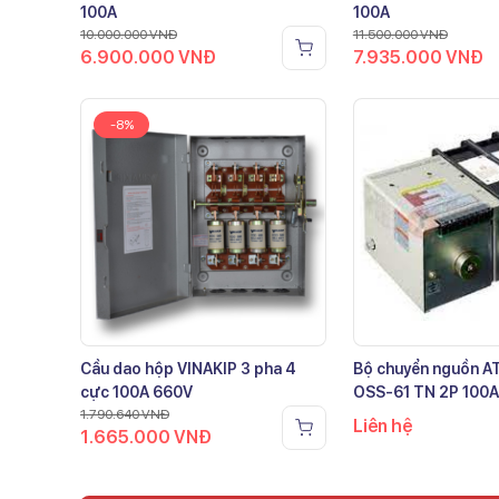
100A
100A
10.000.000
VNĐ
11.500.000
VNĐ
6.900.000
VNĐ
7.935.000
VNĐ
-8%
Cầu dao hộp VINAKIP 3 pha 4
Bộ chuyển nguồn 
cực 100A 660V
OSS-61 TN 2P 100A
1.790.640
VNĐ
Liên hệ
1.665.000
VNĐ