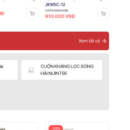
JKW5C-12
1.070.000
VNĐ
NĐ
910.000
VNĐ
Xem tất cả
ài
CUỘN KHÁNG LỌC SÓNG
HÀI NUINTEK
-38%