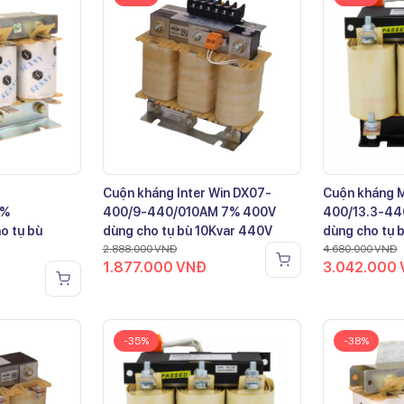
Cuộn kháng Inter Win DX07-
Cuộn kháng 
7%
400/9-440/010AM 7% 400V
400/13.3-44
o tụ bù
dùng cho tụ bù 10Kvar 440V
dùng cho tụ 
2.888.000
VNĐ
4.680.000
VNĐ
1.877.000
VNĐ
3.042.000
-35%
-38%