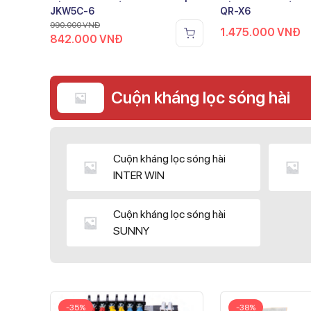
JKW5C-6
QR-X6
990.000
VNĐ
1.475.000
VNĐ
842.000
VNĐ
Cuộn kháng lọc sóng hài
Cuộn kháng lọc sóng hài
INTER WIN
Cuộn kháng lọc sóng hài
SUNNY
-35%
-38%