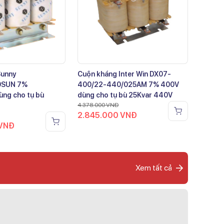
Sunny
Cuộn kháng Inter Win DX07-
0SUN 7%
400/22-440/025AM 7% 400V
ng cho tụ bù
dùng cho tụ bù 25Kvar 440V
4.378.000
VNĐ
2.845.000
VNĐ
VNĐ
Xem tất cả