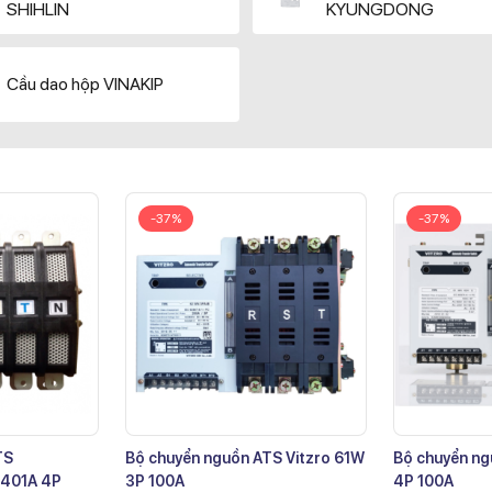
SHIHLIN
KYUNGDONG
Cầu dao hộp VINAKIP
-37%
-37%
TS
Bộ chuyển nguồn ATS Vitzro 61W
Bộ chuyển ng
401A 4P
3P 100A
4P 100A