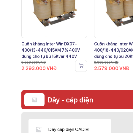
Cuộn kháng Inter Win DX07-
Cuộn kháng Inter W
400/13-440/015AM 7% 400V
400/18-440/020A
dùng cho tụ bù 15Kvar 440V
dùng cho tụ bù 20
3.528.000
VNĐ
3.968.000
VNĐ
2.293.000
VNĐ
2.579.000
VNĐ
Dây - cáp điện
Dây cáp điện CADIVI