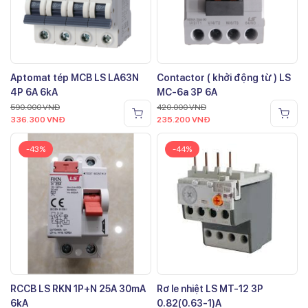
Aptomat tép MCB LS LA63N
Contactor ( khởi động từ ) LS
4P 6A 6kA
MC-6a 3P 6A
590.000
VNĐ
420.000
VNĐ
336.300
VNĐ
235.200
VNĐ
-43%
-44%
RCCB LS RKN 1P+N 25A 30mA
Rơ le nhiệt LS MT-12 3P
6kA
0.82(0.63-1)A