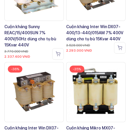
Cuộn kháng Sunny
Cuộn kháng Inter Win DX07-
REAC/15/400SUN 7%
400/13-440/015AM 7% 400V
400V/50Hz dùng cho tụ bù
dùng cho tụ bù 15Kvar 440V
15Kvar 440V
3.528.000
VNĐ
2.293.000
VNĐ
3.770.000
VNĐ
2.337.400
VNĐ
-36%
-35%
Cuộn kháng Inter Win DX07-
Cuộn kháng Mikro MX07-