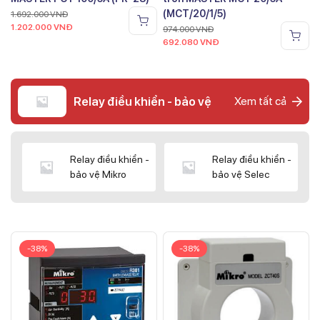
(MCT/20/1/5)
1.692.000
VNĐ
1.202.000
VNĐ
974.000
VNĐ
692.080
VNĐ
Relay điều khiển - bảo vệ
Xem tất cả
Relay điều khiển -
Relay điều khiển -
bảo vệ Mikro
bảo vệ Selec
-38%
-38%