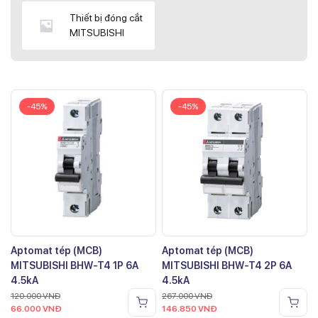
Thiết bị đóng cắt
MITSUBISHI
-45%
-45%
Aptomat tép (MCB)
Aptomat tép (MCB)
MITSUBISHI BHW-T4 1P 6A
MITSUBISHI BHW-T4 2P 6A
4.5kA
4.5kA
120.000
VNĐ
267.000
VNĐ
66.000
VNĐ
146.850
VNĐ