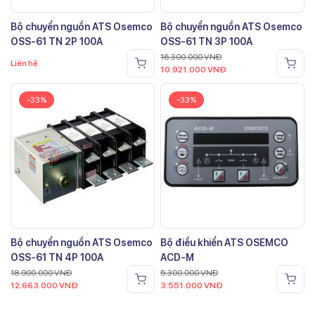
Bộ chuyển nguồn ATS Osemco
Bộ chuyển nguồn ATS Osemco
OSS-61 TN 2P 100A
OSS-61 TN 3P 100A
16.300.000
VNĐ
Liên hệ
10.921.000
VNĐ
-33%
-33%
Bộ chuyển nguồn ATS Osemco
Bộ điều khiển ATS OSEMCO
OSS-61 TN 4P 100A
ACD-M
18.900.000
VNĐ
5.300.000
VNĐ
12.663.000
VNĐ
3.551.000
VNĐ