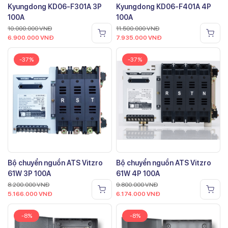
Kyungdong KD06-F301A 3P
Kyungdong KD06-F401A 4P
100A
100A
10.000.000
VNĐ
11.500.000
VNĐ
6.900.000
VNĐ
7.935.000
VNĐ
-37%
-37%
Bộ chuyển nguồn ATS Vitzro
Bộ chuyển nguồn ATS Vitzro
61W 3P 100A
61W 4P 100A
8.200.000
VNĐ
9.800.000
VNĐ
5.166.000
VNĐ
6.174.000
VNĐ
-8%
-8%