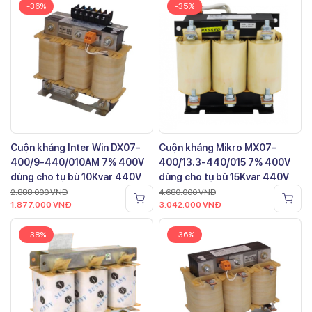
-36%
-35%
Cuộn kháng Inter Win DX07-
Cuộn kháng Mikro MX07-
400/9-440/010AM 7% 400V
400/13.3-440/015 7% 400V
dùng cho tụ bù 10Kvar 440V
dùng cho tụ bù 15Kvar 440V
2.888.000
VNĐ
4.680.000
VNĐ
1.877.000
VNĐ
3.042.000
VNĐ
-38%
-36%