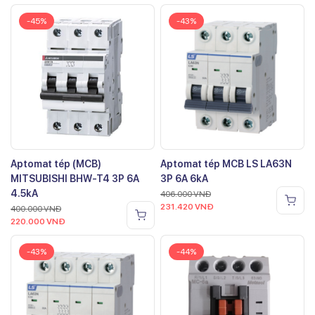
-45%
-43%
Aptomat tép (MCB)
Aptomat tép MCB LS LA63N
MITSUBISHI BHW-T4 3P 6A
3P 6A 6kA
4.5kA
406.000
VNĐ
231.420
VNĐ
400.000
VNĐ
220.000
VNĐ
-43%
-44%