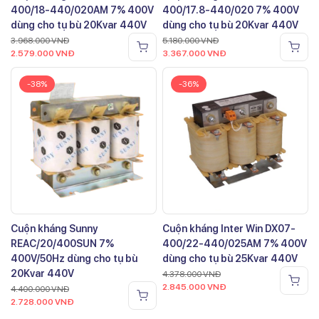
400/18-440/020AM 7% 400V
400/17.8-440/020 7% 400V
dùng cho tụ bù 20Kvar 440V
dùng cho tụ bù 20Kvar 440V
3.968.000
VNĐ
5.180.000
VNĐ
2.579.000
VNĐ
3.367.000
VNĐ
-38%
-36%
Cuộn kháng Sunny
Cuộn kháng Inter Win DX07-
REAC/20/400SUN 7%
400/22-440/025AM 7% 400V
400V/50Hz dùng cho tụ bù
dùng cho tụ bù 25Kvar 440V
20Kvar 440V
4.378.000
VNĐ
2.845.000
VNĐ
4.400.000
VNĐ
2.728.000
VNĐ