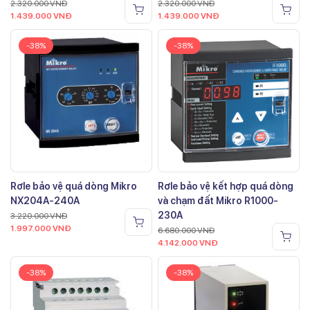
2.320.000
VNĐ
2.320.000
VNĐ
1.439.000
VNĐ
1.439.000
VNĐ
-38%
-38%
Rơle bảo vệ quá dòng Mikro
Rơle bảo vệ kết hợp quá dòng
NX204A-240A
và chạm đất Mikro R1000-
230A
3.220.000
VNĐ
1.997.000
VNĐ
6.680.000
VNĐ
4.142.000
VNĐ
-38%
-38%