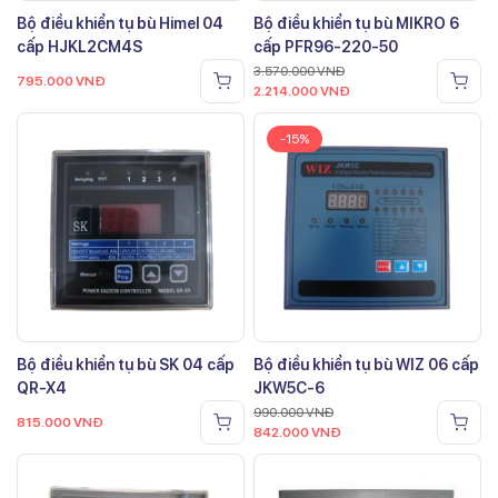
Bộ điều khiển tụ bù Himel 04
Bộ điều khiển tụ bù MIKRO 6
cấp HJKL2CM4S
cấp PFR96-220-50
3.570.000
VNĐ
795.000
VNĐ
2.214.000
VNĐ
-15%
Bộ điều khiển tụ bù SK 04 cấp
Bộ điều khiển tụ bù WIZ 06 cấp
QR-X4
JKW5C-6
990.000
VNĐ
815.000
VNĐ
842.000
VNĐ