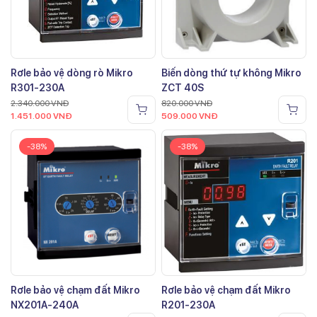
Rơle bảo vệ dòng rò Mikro
Biến dòng thứ tự không Mikro
R301-230A
ZCT 40S
2.340.000
VNĐ
820.000
VNĐ
1.451.000
VNĐ
509.000
VNĐ
-38%
-38%
Rơle bảo vệ chạm đất Mikro
Rơle bảo vệ chạm đất Mikro
NX201A-240A
R201-230A