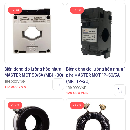
-29%
-29%
Biến dòng đo lường hộp nhựa
Biến dòng đo lường hộp nhựa 1
MASTER MCT 50/5A (MBH-30)
pha MASTER MCT 1P-50/5A
(MRT1P-20)
164.000
VNĐ
117.000
VNĐ
169.000
VNĐ
120.080
VNĐ
-32%
-29%