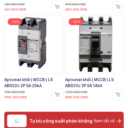
740.000
VNĐ
470.000
VNĐ
421.800
VNĐ
263.200
VNĐ
-43%
-42%
Aptomat khối ( MCCB ) LS
Aptomat khối ( MCCB ) LS
ABS32c 2P 5A 25kA
ABS33c 3P 5A 14kA
790.000
VNĐ
1.010.000
VNĐ
450.300
VNĐ
586.000
VNĐ
Tụ bù công suất phản kháng
Xem tất cả