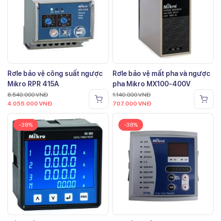
Rơle bảo vệ công suất ngược
Rơle bảo vệ mất pha và ngược
Mikro RPR 415A
pha Mikro MX100-400V
6.540.000
VNĐ
1.140.000
VNĐ
4.055.000
VNĐ
707.000
VNĐ
-38%
-38%