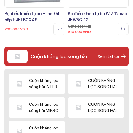
Bộ điều khiển tụ bù Himel 04
Bộ điều khiển tụ bù WIZ 12 cấp
cấp HJKL5CQ4S
JKW5C-12
1.070.000
VNĐ
795.000
VNĐ
910.000
VNĐ
Cuộn kháng lọc sóng hài
Xem tất cả
Cuộn kháng lọc
CUỘN KHÁNG
sóng hài INTER
LỌC SÓNG HÀI
WIN
ELEKTEK
Cuộn kháng lọc
CUỘN KHÁNG
sóng hài MIKRO
LỌC SÓNG HÀI
NUINTEK
Cuộn kháng lọc