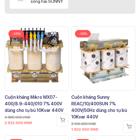
sóng hài SUNNY
-35%
-38%
Cuộn kháng Mikro MX07-
Cuộn kháng Sunny
400/8.9-440/010 7% 400V
REAC/10/400SUN 7%
dùng cho tụ bù 10Kvar 440V
400V/50Hz dùng cho tụ bù
10Kvar 440V
3.880.000
VNĐ
2.522.000
VNĐ
3.100.000
VNĐ
1.922.000
VNĐ