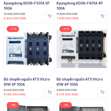
Kyungdong KD06-F301A 3P
Kyungdong KD06-F401A 4P
100A
100A
10.000.000
VNĐ
11.500.000
VNĐ
6.900.000
VNĐ
7.935.000
VNĐ
-37%
-37%
Bộ chuyển nguồn ATS Vitzro
Bộ chuyển nguồn ATS Vitzro
61W 3P 100A
61W 4P 100A
8.200.000
VNĐ
9.800.000
VNĐ
5.166.000
VNĐ
6.174.000
VNĐ
-8%
-8%