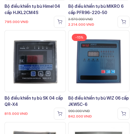
Bộ điều khiển tụ bù Himel 04
Bộ điều khiển tụ bù MIKRO 6
cấp HJKL2CM4S
cấp PFR96-220-50
3.570.000
VNĐ
795.000
VNĐ
2.214.000
VNĐ
-15%
Bộ điều khiển tụ bù SK 04 cấp
Bộ điều khiển tụ bù WIZ 06 cấp
QR-X4
JKW5C-6
990.000
VNĐ
815.000
VNĐ
842.000
VNĐ