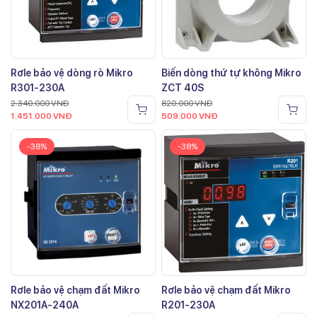
Rơle bảo vệ dòng rò Mikro
Biến dòng thứ tự không Mikro
R301-230A
ZCT 40S
2.340.000
VNĐ
820.000
VNĐ
1.451.000
VNĐ
509.000
VNĐ
-38%
-38%
Rơle bảo vệ chạm đất Mikro
Rơle bảo vệ chạm đất Mikro
NX201A-240A
R201-230A