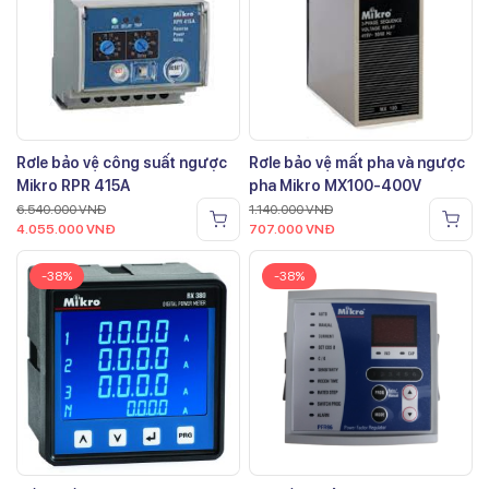
Rơle bảo vệ công suất ngược
Rơle bảo vệ mất pha và ngược
Mikro RPR 415A
pha Mikro MX100-400V
6.540.000
VNĐ
1.140.000
VNĐ
4.055.000
VNĐ
707.000
VNĐ
-38%
-38%