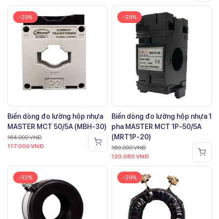
-29%
-29%
Biến dòng đo lường hộp nhựa
Biến dòng đo lường hộp nhựa 1
MASTER MCT 50/5A (MBH-30)
pha MASTER MCT 1P-50/5A
(MRT1P-20)
164.000
VNĐ
117.000
VNĐ
169.000
VNĐ
120.080
VNĐ
-32%
-29%