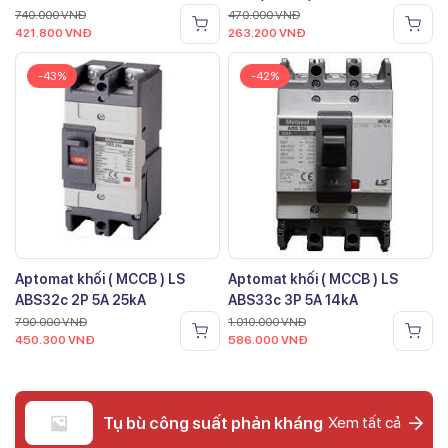
740.000
VNĐ
470.000
VNĐ
421.800
VNĐ
263.200
VNĐ
-43%
-42%
Aptomat khối ( MCCB ) LS
Aptomat khối ( MCCB ) LS
ABS32c 2P 5A 25kA
ABS33c 3P 5A 14kA
790.000
VNĐ
1.010.000
VNĐ
450.300
VNĐ
586.000
VNĐ
Tụ bù công suất phản kháng
Xem tất cả