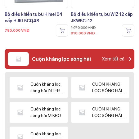
Bộ điều khiển tụ bù Himel 04
Bộ điều khiển tụ bù WIZ 12 cấp
cấp HJKL5CQ4S
JKW5C-12
1.070.000
VNĐ
795.000
VNĐ
910.000
VNĐ
Cuộn kháng lọc sóng hài
Xem tất cả
Cuộn kháng lọc
CUỘN KHÁNG
sóng hài INTER
LỌC SÓNG HÀI
WIN
ELEKTEK
Cuộn kháng lọc
CUỘN KHÁNG
sóng hài MIKRO
LỌC SÓNG HÀI
NUINTEK
Cuộn kháng lọc