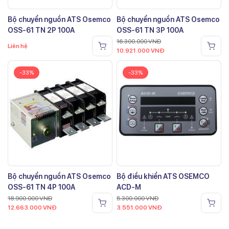
Bộ chuyển nguồn ATS Osemco
Bộ chuyển nguồn ATS Osemco
OSS-61 TN 2P 100A
OSS-61 TN 3P 100A
16.300.000
VNĐ
Liên hệ
10.921.000
VNĐ
-33%
-33%
Bộ chuyển nguồn ATS Osemco
Bộ điều khiển ATS OSEMCO
OSS-61 TN 4P 100A
ACD-M
18.900.000
VNĐ
5.300.000
VNĐ
12.663.000
VNĐ
3.551.000
VNĐ