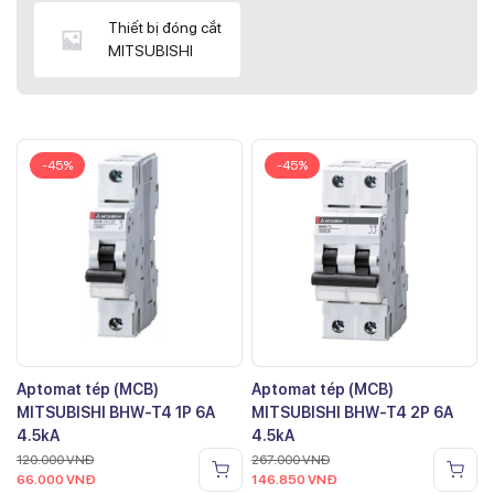
Thiết bị đóng cắt
MITSUBISHI
-45%
-45%
Aptomat tép (MCB)
Aptomat tép (MCB)
MITSUBISHI BHW-T4 1P 6A
MITSUBISHI BHW-T4 2P 6A
4.5kA
4.5kA
120.000
VNĐ
267.000
VNĐ
66.000
VNĐ
146.850
VNĐ