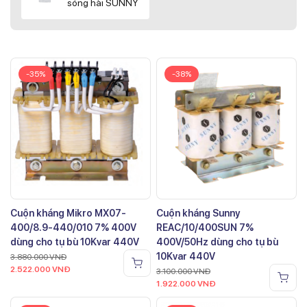
sóng hài SUNNY
-35%
-38%
Cuộn kháng Mikro MX07-
Cuộn kháng Sunny
400/8.9-440/010 7% 400V
REAC/10/400SUN 7%
dùng cho tụ bù 10Kvar 440V
400V/50Hz dùng cho tụ bù
10Kvar 440V
3.880.000
VNĐ
2.522.000
VNĐ
3.100.000
VNĐ
1.922.000
VNĐ