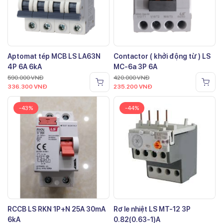
Aptomat tép MCB LS LA63N
Contactor ( khởi động từ ) LS
4P 6A 6kA
MC-6a 3P 6A
590.000
VNĐ
420.000
VNĐ
336.300
VNĐ
235.200
VNĐ
-43%
-44%
RCCB LS RKN 1P+N 25A 30mA
Rơ le nhiệt LS MT-12 3P
6kA
0.82(0.63-1)A