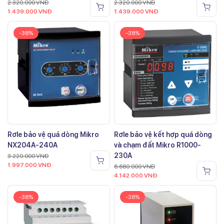
2.320.000
VNĐ
2.320.000
VNĐ
1.439.000
VNĐ
1.439.000
VNĐ
-38%
-38%
Rơle bảo vệ quá dòng Mikro
Rơle bảo vệ kết hợp quá dòng
NX204A-240A
và chạm đất Mikro R1000-
230A
3.220.000
VNĐ
1.997.000
VNĐ
6.680.000
VNĐ
4.142.000
VNĐ
-38%
-38%