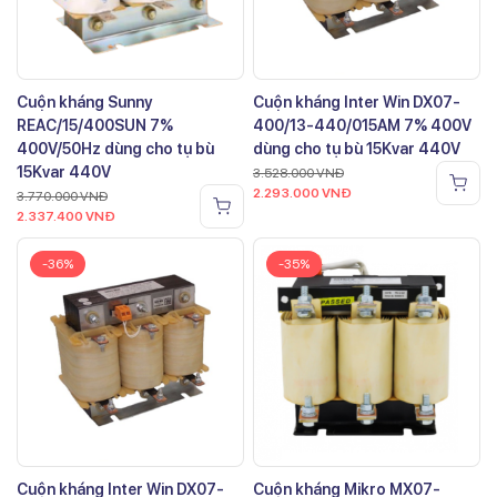
Cuộn kháng Sunny
Cuộn kháng Inter Win DX07-
REAC/15/400SUN 7%
400/13-440/015AM 7% 400V
400V/50Hz dùng cho tụ bù
dùng cho tụ bù 15Kvar 440V
15Kvar 440V
3.528.000
VNĐ
2.293.000
VNĐ
3.770.000
VNĐ
2.337.400
VNĐ
-36%
-35%
Cuộn kháng Inter Win DX07-
Cuộn kháng Mikro MX07-