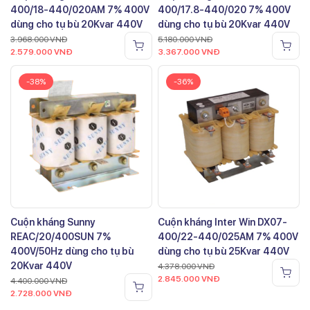
400/18-440/020AM 7% 400V
400/17.8-440/020 7% 400V
dùng cho tụ bù 20Kvar 440V
dùng cho tụ bù 20Kvar 440V
3.968.000
VNĐ
5.180.000
VNĐ
2.579.000
VNĐ
3.367.000
VNĐ
-38%
-36%
Cuộn kháng Sunny
Cuộn kháng Inter Win DX07-
REAC/20/400SUN 7%
400/22-440/025AM 7% 400V
400V/50Hz dùng cho tụ bù
dùng cho tụ bù 25Kvar 440V
20Kvar 440V
4.378.000
VNĐ
2.845.000
VNĐ
4.400.000
VNĐ
2.728.000
VNĐ