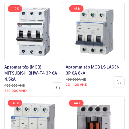
-45%
-43%
Aptomat tép (MCB)
Aptomat tép MCB LS LA63N
MITSUBISHI BHW-T4 3P 6A
3P 6A 6kA
4.5kA
406.000
VNĐ
231.420
VNĐ
400.000
VNĐ
220.000
VNĐ
-43%
-44%