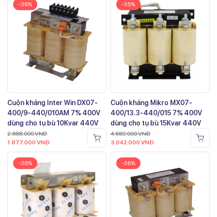
-36%
-35%
Cuộn kháng Inter Win DX07-
Cuộn kháng Mikro MX07-
400/9-440/010AM 7% 400V
400/13.3-440/015 7% 400V
dùng cho tụ bù 10Kvar 440V
dùng cho tụ bù 15Kvar 440V
2.888.000
VNĐ
4.680.000
VNĐ
1.877.000
VNĐ
3.042.000
VNĐ
-38%
-36%