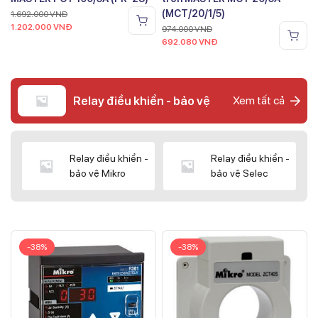
(MCT/20/1/5)
1.692.000
VNĐ
1.202.000
VNĐ
974.000
VNĐ
692.080
VNĐ
Relay điều khiển - bảo vệ
Xem tất cả
Relay điều khiển -
Relay điều khiển -
bảo vệ Mikro
bảo vệ Selec
-38%
-38%