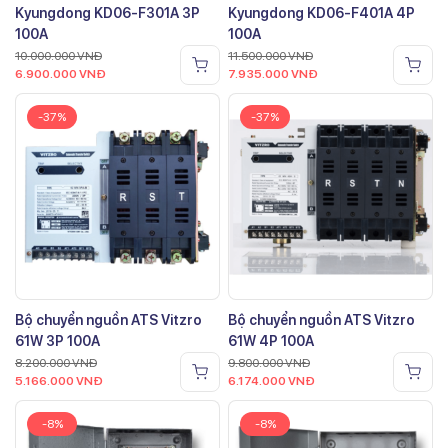
Kyungdong KD06-F301A 3P
Kyungdong KD06-F401A 4P
100A
100A
10.000.000
VNĐ
11.500.000
VNĐ
6.900.000
VNĐ
7.935.000
VNĐ
-37%
-37%
Bộ chuyển nguồn ATS Vitzro
Bộ chuyển nguồn ATS Vitzro
61W 3P 100A
61W 4P 100A
8.200.000
VNĐ
9.800.000
VNĐ
5.166.000
VNĐ
6.174.000
VNĐ
-8%
-8%