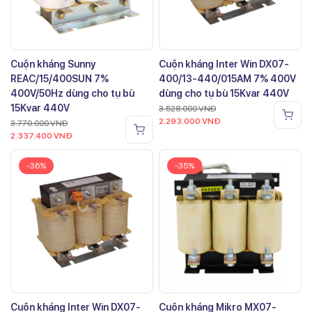
Cuộn kháng Sunny
Cuộn kháng Inter Win DX07-
REAC/15/400SUN 7%
400/13-440/015AM 7% 400V
400V/50Hz dùng cho tụ bù
dùng cho tụ bù 15Kvar 440V
15Kvar 440V
3.528.000
VNĐ
2.293.000
VNĐ
3.770.000
VNĐ
2.337.400
VNĐ
-36%
-35%
Cuộn kháng Inter Win DX07-
Cuộn kháng Mikro MX07-