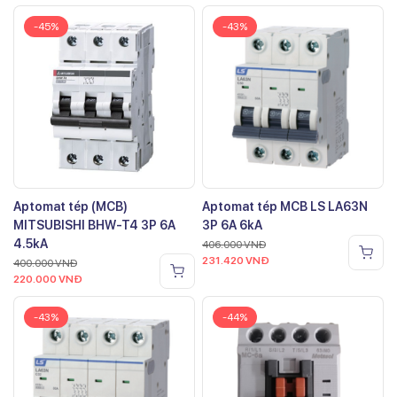
-45%
-43%
Aptomat tép (MCB)
Aptomat tép MCB LS LA63N
MITSUBISHI BHW-T4 3P 6A
3P 6A 6kA
4.5kA
406.000
VNĐ
231.420
VNĐ
400.000
VNĐ
220.000
VNĐ
-43%
-44%