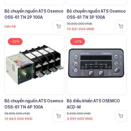
Bộ chuyển nguồn ATS Osemco
Bộ chuyển nguồn ATS Osemco
OSS-61 TN 2P 100A
OSS-61 TN 3P 100A
16.300.000
VNĐ
Liên hệ
10.921.000
VNĐ
-33%
-33%
Bộ chuyển nguồn ATS Osemco
Bộ điều khiển ATS OSEMCO
OSS-61 TN 4P 100A
ACD-M
18.900.000
VNĐ
5.300.000
VNĐ
12.663.000
VNĐ
3.551.000
VNĐ