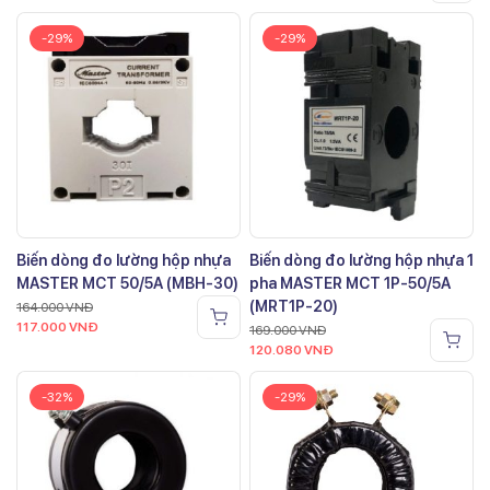
-29%
-29%
Biến dòng đo lường hộp nhựa
Biến dòng đo lường hộp nhựa 1
MASTER MCT 50/5A (MBH-30)
pha MASTER MCT 1P-50/5A
(MRT1P-20)
164.000
VNĐ
117.000
VNĐ
169.000
VNĐ
120.080
VNĐ
-32%
-29%