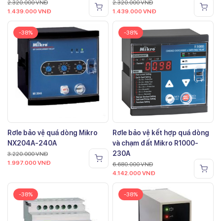
2.320.000
VNĐ
2.320.000
VNĐ
1.439.000
VNĐ
1.439.000
VNĐ
-38%
-38%
Rơle bảo vệ quá dòng Mikro
Rơle bảo vệ kết hợp quá dòng
NX204A-240A
và chạm đất Mikro R1000-
230A
3.220.000
VNĐ
1.997.000
VNĐ
6.680.000
VNĐ
4.142.000
VNĐ
-38%
-38%