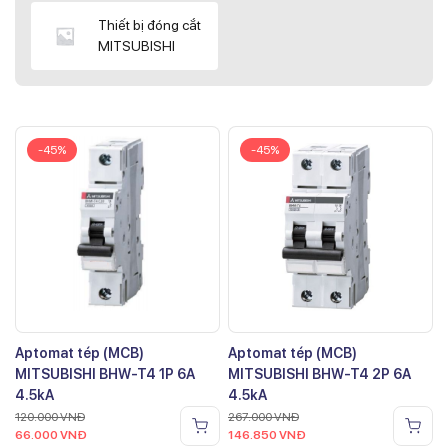
Thiết bị đóng cắt
MITSUBISHI
-45%
-45%
Aptomat tép (MCB)
Aptomat tép (MCB)
MITSUBISHI BHW-T4 1P 6A
MITSUBISHI BHW-T4 2P 6A
4.5kA
4.5kA
120.000
VNĐ
267.000
VNĐ
66.000
VNĐ
146.850
VNĐ