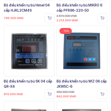
Bộ điều khiển tụ bù Himel 04
Bộ điều khiển tụ bù MIKRO 6
cấp HJKL2CM4S
cấp PFR96-220-50
3.570.000
VNĐ
795.000
VNĐ
2.214.000
VNĐ
-15%
Bộ điều khiển tụ bù SK 04 cấp
Bộ điều khiển tụ bù WIZ 06 cấp
QR-X4
JKW5C-6
990.000
VNĐ
815.000
VNĐ
842.000
VNĐ