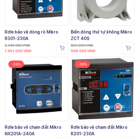
Rơle bảo vệ dòng rò Mikro
Biến dòng thứ tự không Mikro
R301-230A
ZCT 40S
2.340.000
VNĐ
820.000
VNĐ
1.451.000
VNĐ
509.000
VNĐ
-38%
-38%
Rơle bảo vệ chạm đất Mikro
Rơle bảo vệ chạm đất Mikro
NX201A-240A
R201-230A