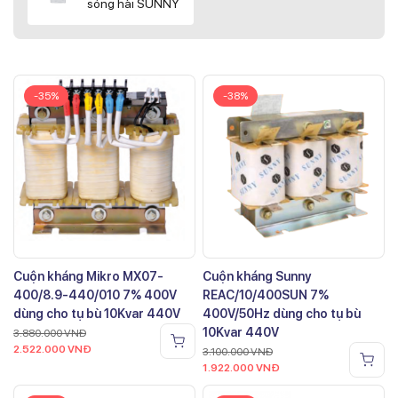
sóng hài SUNNY
-35%
-38%
Cuộn kháng Mikro MX07-
Cuộn kháng Sunny
400/8.9-440/010 7% 400V
REAC/10/400SUN 7%
dùng cho tụ bù 10Kvar 440V
400V/50Hz dùng cho tụ bù
10Kvar 440V
3.880.000
VNĐ
2.522.000
VNĐ
3.100.000
VNĐ
1.922.000
VNĐ