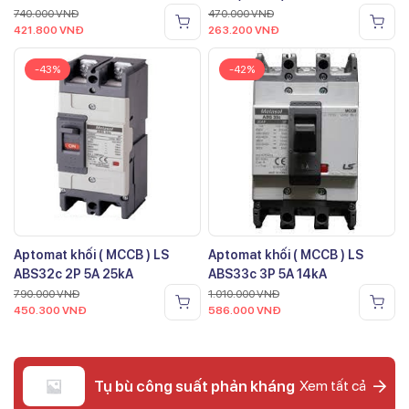
740.000
VNĐ
470.000
VNĐ
421.800
VNĐ
263.200
VNĐ
-43%
-42%
Aptomat khối ( MCCB ) LS
Aptomat khối ( MCCB ) LS
ABS32c 2P 5A 25kA
ABS33c 3P 5A 14kA
790.000
VNĐ
1.010.000
VNĐ
450.300
VNĐ
586.000
VNĐ
Tụ bù công suất phản kháng
Xem tất cả