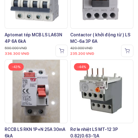
Aptomat tép MCB LS LA63N
Contactor ( khởi động từ ) LS
4P 6A 6kA
MC-6a 3P 6A
590.000
VNĐ
420.000
VNĐ
336.300
VNĐ
235.200
VNĐ
-43%
-44%
RCCB LS RKN 1P+N 25A 30mA
Rơ le nhiệt LS MT-12 3P
6kA
0.82(0.63-1)A