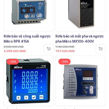
Rơle bảo vệ công suất ngược
Rơle bảo vệ mất pha và ngược
Mikro RPR 415A
pha Mikro MX100-400V
6.540.000
VNĐ
1.140.000
VNĐ
4.055.000
VNĐ
707.000
VNĐ
-38%
-38%