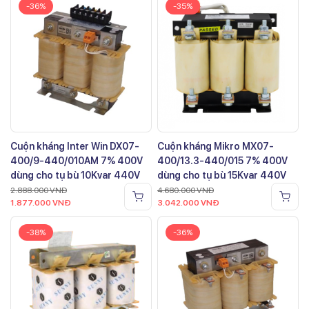
-36%
-35%
Cuộn kháng Inter Win DX07-
Cuộn kháng Mikro MX07-
400/9-440/010AM 7% 400V
400/13.3-440/015 7% 400V
dùng cho tụ bù 10Kvar 440V
dùng cho tụ bù 15Kvar 440V
2.888.000
VNĐ
4.680.000
VNĐ
1.877.000
VNĐ
3.042.000
VNĐ
-38%
-36%