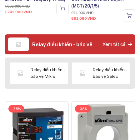
(MCT/20/1/5)
1.692.000
VNĐ
1.202.000
VNĐ
974.000
VNĐ
692.080
VNĐ
Relay điều khiển - bảo vệ
Xem tất cả
Relay điều khiển -
Relay điều khiển -
bảo vệ Mikro
bảo vệ Selec
-38%
-38%