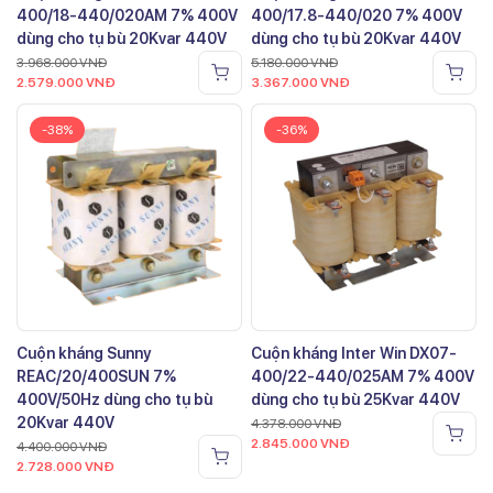
400/18-440/020AM 7% 400V
400/17.8-440/020 7% 400V
dùng cho tụ bù 20Kvar 440V
dùng cho tụ bù 20Kvar 440V
3.968.000
VNĐ
5.180.000
VNĐ
2.579.000
VNĐ
3.367.000
VNĐ
-38%
-36%
Cuộn kháng Sunny
Cuộn kháng Inter Win DX07-
REAC/20/400SUN 7%
400/22-440/025AM 7% 400V
400V/50Hz dùng cho tụ bù
dùng cho tụ bù 25Kvar 440V
20Kvar 440V
4.378.000
VNĐ
2.845.000
VNĐ
4.400.000
VNĐ
2.728.000
VNĐ