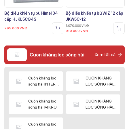
Bộ điều khiển tụ bù Himel 04
Bộ điều khiển tụ bù WIZ 12 cấp
cấp HJKL5CQ4S
JKW5C-12
1.070.000
VNĐ
795.000
VNĐ
910.000
VNĐ
Cuộn kháng lọc sóng hài
Xem tất cả
Cuộn kháng lọc
CUỘN KHÁNG
sóng hài INTER
LỌC SÓNG HÀI
WIN
ELEKTEK
Cuộn kháng lọc
CUỘN KHÁNG
sóng hài MIKRO
LỌC SÓNG HÀI
NUINTEK
Cuộn kháng lọc