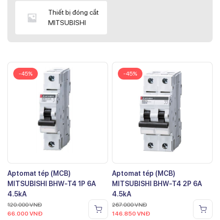
Thiết bị đóng cắt
MITSUBISHI
-45%
-45%
Aptomat tép (MCB)
Aptomat tép (MCB)
MITSUBISHI BHW-T4 1P 6A
MITSUBISHI BHW-T4 2P 6A
4.5kA
4.5kA
120.000
VNĐ
267.000
VNĐ
66.000
VNĐ
146.850
VNĐ