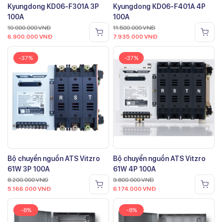
Kyungdong KD06-F301A 3P
Kyungdong KD06-F401A 4P
100A
100A
10.000.000
VNĐ
11.500.000
VNĐ
6.900.000
VNĐ
7.935.000
VNĐ
-37%
-37%
Bộ chuyển nguồn ATS Vitzro
Bộ chuyển nguồn ATS Vitzro
61W 3P 100A
61W 4P 100A
8.200.000
VNĐ
9.800.000
VNĐ
5.166.000
VNĐ
6.174.000
VNĐ
-8%
-8%