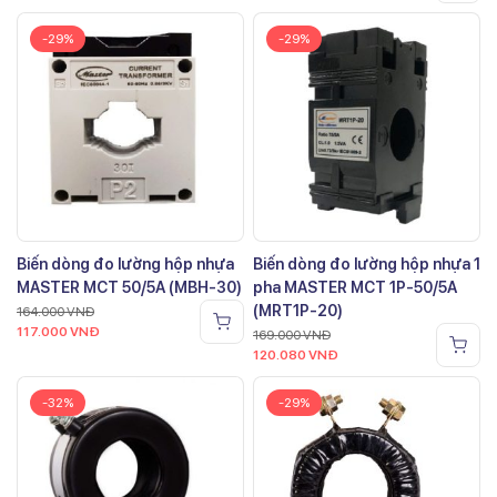
-29%
-29%
Biến dòng đo lường hộp nhựa
Biến dòng đo lường hộp nhựa 1
MASTER MCT 50/5A (MBH-30)
pha MASTER MCT 1P-50/5A
(MRT1P-20)
164.000
VNĐ
117.000
VNĐ
169.000
VNĐ
120.080
VNĐ
-32%
-29%