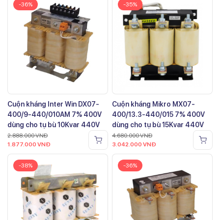
-36%
-35%
Cuộn kháng Inter Win DX07-
Cuộn kháng Mikro MX07-
400/9-440/010AM 7% 400V
400/13.3-440/015 7% 400V
dùng cho tụ bù 10Kvar 440V
dùng cho tụ bù 15Kvar 440V
2.888.000
VNĐ
4.680.000
VNĐ
1.877.000
VNĐ
3.042.000
VNĐ
-38%
-36%