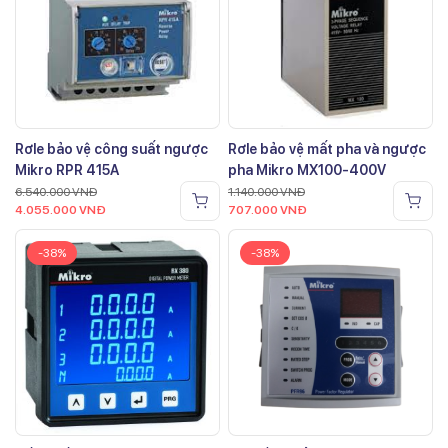
Rơle bảo vệ công suất ngược
Rơle bảo vệ mất pha và ngược
Mikro RPR 415A
pha Mikro MX100-400V
6.540.000
VNĐ
1.140.000
VNĐ
4.055.000
VNĐ
707.000
VNĐ
-38%
-38%