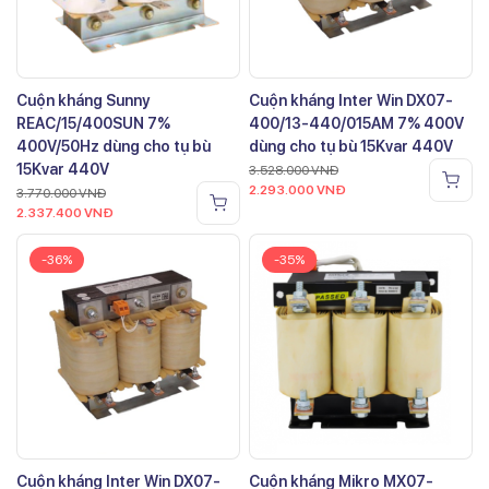
Cuộn kháng Sunny
Cuộn kháng Inter Win DX07-
REAC/15/400SUN 7%
400/13-440/015AM 7% 400V
400V/50Hz dùng cho tụ bù
dùng cho tụ bù 15Kvar 440V
15Kvar 440V
3.528.000
VNĐ
2.293.000
VNĐ
3.770.000
VNĐ
2.337.400
VNĐ
-36%
-35%
Cuộn kháng Inter Win DX07-
Cuộn kháng Mikro MX07-