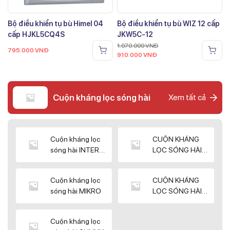
Bộ điều khiển tụ bù Himel 04
Bộ điều khiển tụ bù WIZ 12 cấp
cấp HJKL5CQ4S
JKW5C-12
1.070.000
VNĐ
795.000
VNĐ
910.000
VNĐ
Cuộn kháng lọc sóng hài
Xem tất cả
Cuộn kháng lọc
CUỘN KHÁNG
sóng hài INTER
LỌC SÓNG HÀI
WIN
ELEKTEK
Cuộn kháng lọc
CUỘN KHÁNG
sóng hài MIKRO
LỌC SÓNG HÀI
NUINTEK
Cuộn kháng lọc