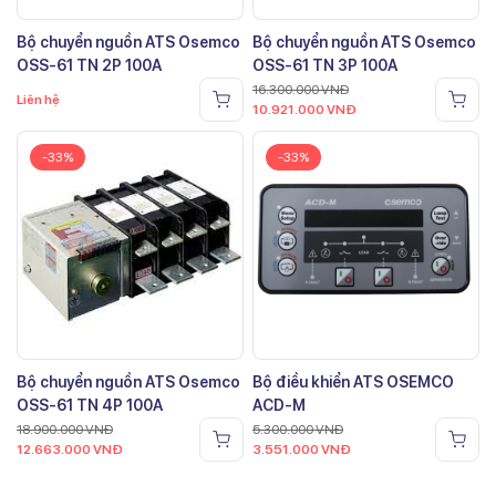
Bộ chuyển nguồn ATS Osemco
Bộ chuyển nguồn ATS Osemco
OSS-61 TN 2P 100A
OSS-61 TN 3P 100A
16.300.000
VNĐ
Liên hệ
10.921.000
VNĐ
-33%
-33%
Bộ chuyển nguồn ATS Osemco
Bộ điều khiển ATS OSEMCO
OSS-61 TN 4P 100A
ACD-M
18.900.000
VNĐ
5.300.000
VNĐ
12.663.000
VNĐ
3.551.000
VNĐ