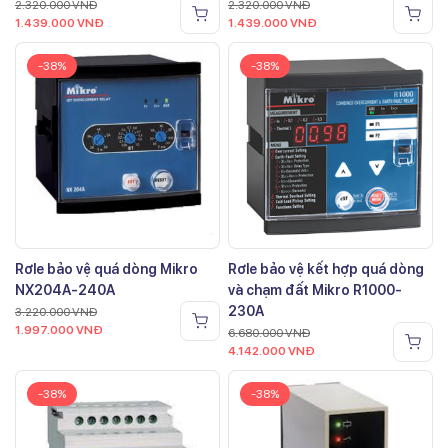
2.320.000
VNĐ
2.320.000
VNĐ
1.439.000
VNĐ
1.439.000
VNĐ
-38%
-38%
Rơle bảo vệ quá dòng Mikro
Rơle bảo vệ kết hợp quá dòng
NX204A-240A
và chạm đất Mikro R1000-
230A
3.220.000
VNĐ
1.997.000
VNĐ
6.680.000
VNĐ
4.142.000
VNĐ
-38%
-38%