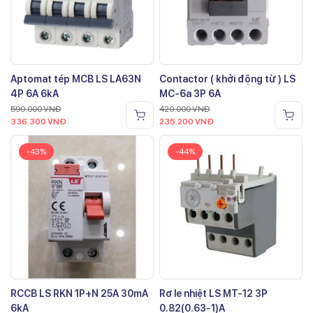
Aptomat tép MCB LS LA63N
Contactor ( khởi động từ ) LS
4P 6A 6kA
MC-6a 3P 6A
590.000
VNĐ
420.000
VNĐ
336.300
VNĐ
235.200
VNĐ
-43%
-44%
RCCB LS RKN 1P+N 25A 30mA
Rơ le nhiệt LS MT-12 3P
6kA
0.82(0.63-1)A