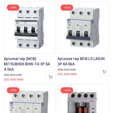
-45%
-43%
Aptomat tép (MCB)
Aptomat tép MCB LS LA63N
MITSUBISHI BHW-T4 3P 6A
3P 6A 6kA
4.5kA
406.000
VNĐ
231.420
VNĐ
400.000
VNĐ
220.000
VNĐ
-43%
-44%