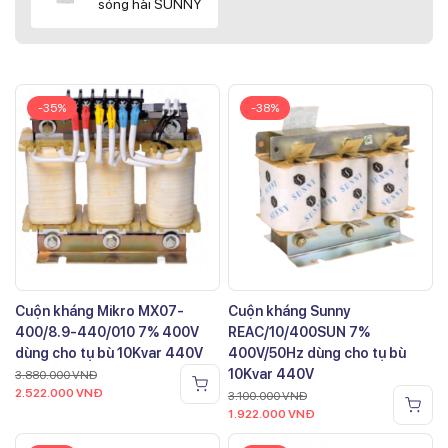
sóng hài SUNNY
-35%
-38%
Cuộn kháng Mikro MX07-
Cuộn kháng Sunny
400/8.9-440/010 7% 400V
REAC/10/400SUN 7%
dùng cho tụ bù 10Kvar 440V
400V/50Hz dùng cho tụ bù
10Kvar 440V
3.880.000
VNĐ
2.522.000
VNĐ
3.100.000
VNĐ
1.922.000
VNĐ