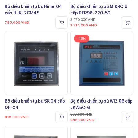
Bộ điều khiển tụ bù Himel 04
Bộ điều khiển tụ bù MIKRO 6
cấp HJKL2CM4S
cấp PFR96-220-50
3.570.000
VNĐ
795.000
VNĐ
2.214.000
VNĐ
-15%
Bộ điều khiển tụ bù SK 04 cấp
Bộ điều khiển tụ bù WIZ 06 cấp
QR-X4
JKW5C-6
990.000
VNĐ
815.000
VNĐ
842.000
VNĐ