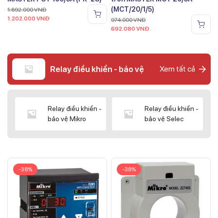
(MCT/20/1/5)
1.692.000
VNĐ
1.202.000
VNĐ
974.000
VNĐ
692.080
VNĐ
Relay điều khiển - bảo vệ
Xem tất cả
Relay điều khiển -
Relay điều khiển -
bảo vệ Mikro
bảo vệ Selec
-38%
-38%