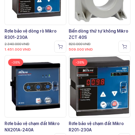
Rơle bảo vệ dòng rò Mikro
Biến dòng thứ tự không Mikro
R301-230A
ZCT 40S
2.340.000
VNĐ
820.000
VNĐ
1.451.000
VNĐ
509.000
VNĐ
-38%
-38%
Rơle bảo vệ chạm đất Mikro
Rơle bảo vệ chạm đất Mikro
NX201A-240A
R201-230A