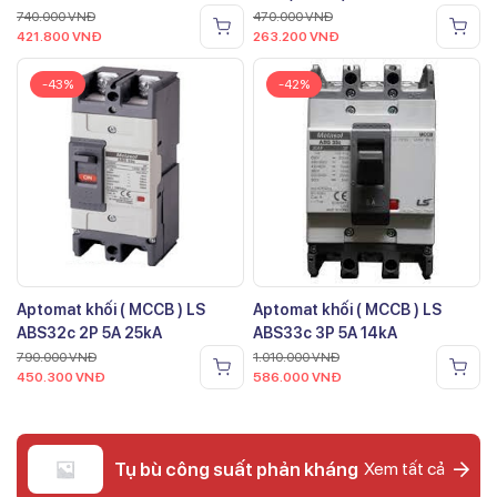
740.000
VNĐ
470.000
VNĐ
421.800
VNĐ
263.200
VNĐ
-43%
-42%
Aptomat khối ( MCCB ) LS
Aptomat khối ( MCCB ) LS
ABS32c 2P 5A 25kA
ABS33c 3P 5A 14kA
790.000
VNĐ
1.010.000
VNĐ
450.300
VNĐ
586.000
VNĐ
Tụ bù công suất phản kháng
Xem tất cả