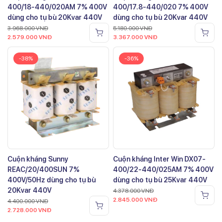
400/18-440/020AM 7% 400V
400/17.8-440/020 7% 400V
dùng cho tụ bù 20Kvar 440V
dùng cho tụ bù 20Kvar 440V
3.968.000
VNĐ
5.180.000
VNĐ
2.579.000
VNĐ
3.367.000
VNĐ
-38%
-36%
Cuộn kháng Sunny
Cuộn kháng Inter Win DX07-
REAC/20/400SUN 7%
400/22-440/025AM 7% 400V
400V/50Hz dùng cho tụ bù
dùng cho tụ bù 25Kvar 440V
20Kvar 440V
4.378.000
VNĐ
2.845.000
VNĐ
4.400.000
VNĐ
2.728.000
VNĐ