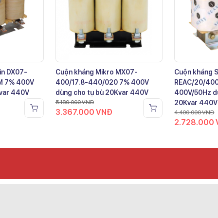
in DX07-
Cuộn kháng Mikro MX07-
Cuộn kháng 
M 7% 400V
400/17.8-440/020 7% 400V
REAC/20/40
Kvar 440V
dùng cho tụ bù 20Kvar 440V
400V/50Hz dù
5.180.000
VNĐ
20Kvar 440V
3.367.000
VNĐ
4.400.000
VNĐ
2.728.000