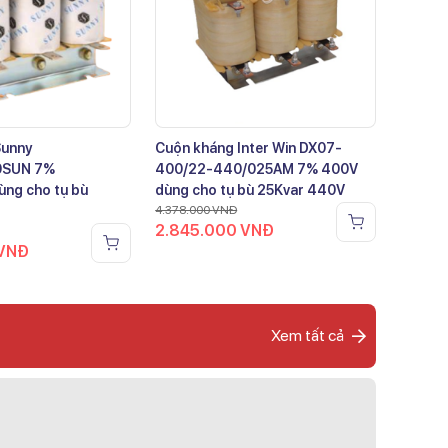
Sunny
Cuộn kháng Inter Win DX07-
0SUN 7%
400/22-440/025AM 7% 400V
ng cho tụ bù
dùng cho tụ bù 25Kvar 440V
4.378.000
VNĐ
2.845.000
VNĐ
VNĐ
Xem tất cả