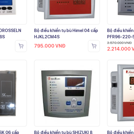
ù DROSSELN
Bộ điều khiển tụ bù Himel 04 cấp
Bộ điều khiển
-6S
HJKL2CM4S
PFR96-220-
3.570.000
VNĐ
795.000
VNĐ
2.214.000
 SK 06 cấp
Bộ điều khiển tụ bù SHIZUKI 8
Bộ điều khiển