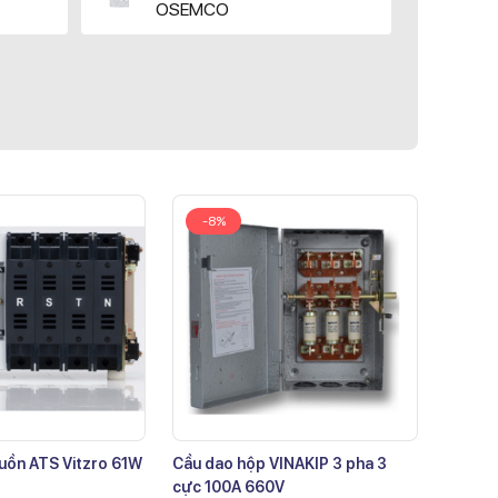
OSEMCO
-8%
uồn ATS Vitzro 61W
Cầu dao hộp VINAKIP 3 pha 3
cực 100A 660V