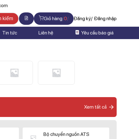
.com
Giỏ hàng
0
Đăng ký
Đăng nhập
m kiếm
Tin tức
Liên hệ
Yêu cầu báo giá
Xem tất cả
Bộ chuyển nguồn ATS