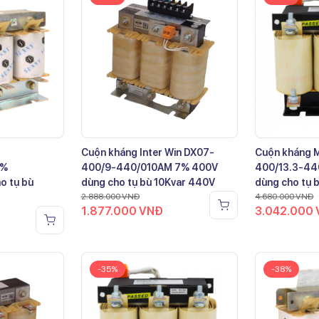
Cuộn kháng Inter Win DX07-
Cuộn kháng 
7%
400/9-440/010AM 7% 400V
400/13.3-44
o tụ bù
dùng cho tụ bù 10Kvar 440V
dùng cho tụ 
2.888.000
VNĐ
4.680.000
VNĐ
1.877.000
VNĐ
3.042.000
-35%
-38%