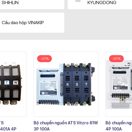
SHIHLIN
KYUNGDONG
Cầu dao hộp VINAKIP
-37%
-37%
TS
Bộ chuyển nguồn ATS Vitzro 61W
Bộ chuyển ng
401A 4P
3P 100A
4P 100A