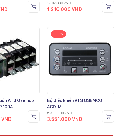
1.307.880
VNĐ
VNĐ
1.216.000
VNĐ
-33%
guồn ATS Osemco
Bộ điều khiển ATS OSEMCO
P 100A
ACD-M
5.300.000
VNĐ
0
VNĐ
3.551.000
VNĐ