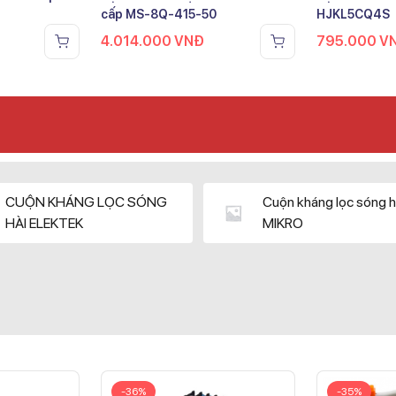
cấp MS-8Q-415-50
HJKL5CQ4S
4.014.000
VNĐ
795.000
V
CUỘN KHÁNG LỌC SÓNG
Cuộn kháng lọc sóng h
HÀI ELEKTEK
MIKRO
-36%
-35%