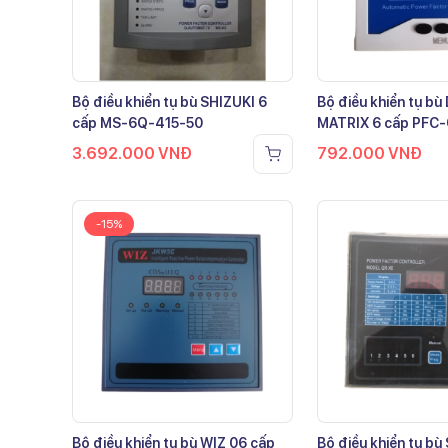
Bộ điều khiển tụ bù SHIZUKI 6
Bộ điều khiển tụ b
cấp MS-6Q-415-50
MATRIX 6 cấp PFC
3.692.000
VNĐ
792.000
VNĐ
-15%
Bộ điều khiển tụ bù WIZ 06 cấp
Bộ điều khiển tụ bù