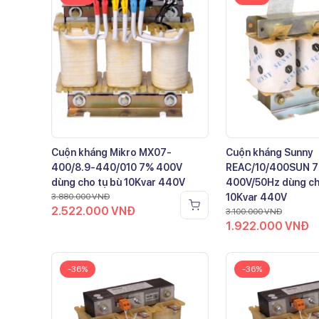
Cuộn kháng Mikro MX07-
Cuộn kháng Sunny
400/8.9-440/010 7% 400V
REAC/10/400SUN 
dùng cho tụ bù 10Kvar 440V
400V/50Hz dùng ch
3.880.000
VNĐ
10Kvar 440V
2.522.000
VNĐ
3.100.000
VNĐ
1.922.000
VNĐ
-36%
-36%