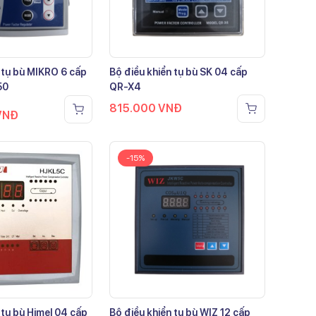
 tụ bù MIKRO 6 cấp
Bộ điều khiển tụ bù SK 04 cấp
50
QR-X4
815.000
VNĐ
VNĐ
-15%
 tụ bù Himel 04 cấp
Bộ điều khiển tụ bù WIZ 12 cấp