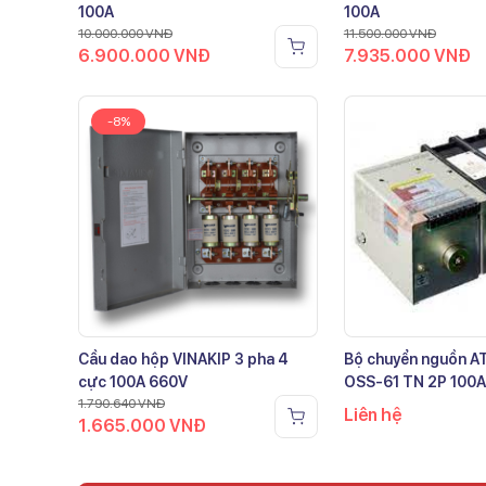
100A
100A
10.000.000
VNĐ
11.500.000
VNĐ
6.900.000
VNĐ
7.935.000
VNĐ
-8%
Cầu dao hộp VINAKIP 3 pha 4
Bộ chuyển nguồn 
cực 100A 660V
OSS-61 TN 2P 100A
1.790.640
VNĐ
Liên hệ
1.665.000
VNĐ