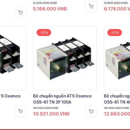
8.200.000
VNĐ
9.800.000
VNĐ
5.166.000
VNĐ
6.174.000
-33%
-33%
ATS Osemco
Bộ chuyển nguồn ATS Osemco
Bộ chuyển n
OSS-61 TN 3P 100A
OSS-61 TN 4
16.300.000
VNĐ
18.900.000
VNĐ
10.921.000
VNĐ
12.663.00