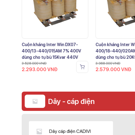
Cuộn kháng Inter Win DX07-
Cuộn kháng Inter W
400/13-440/015AM 7% 400V
400/18-440/020A
dùng cho tụ bù 15Kvar 440V
dùng cho tụ bù 20
3.528.000
VNĐ
3.968.000
VNĐ
2.293.000
VNĐ
2.579.000
VNĐ
Dây - cáp điện
Dây cáp điện CADIVI