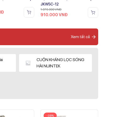
JKW5C-12
1.070.000
VNĐ
NĐ
910.000
VNĐ
Xem tất cả
ài
CUỘN KHÁNG LỌC SÓNG
HÀI NUINTEK
-38%