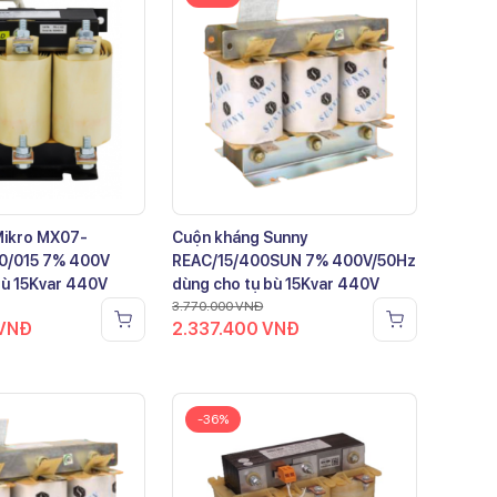
Mikro MX07-
Cuộn kháng Sunny
0/015 7% 400V
REAC/15/400SUN 7% 400V/50Hz
bù 15Kvar 440V
dùng cho tụ bù 15Kvar 440V
3.770.000
VNĐ
VNĐ
2.337.400
VNĐ
-36%