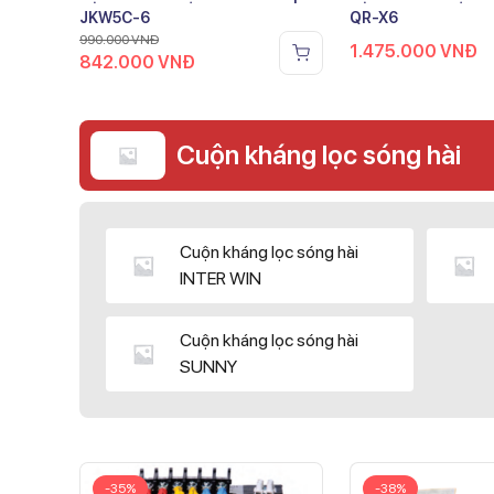
JKW5C-6
QR-X6
990.000
VNĐ
1.475.000
VNĐ
842.000
VNĐ
Cuộn kháng lọc sóng hài
Cuộn kháng lọc sóng hài
INTER WIN
Cuộn kháng lọc sóng hài
SUNNY
-35%
-38%