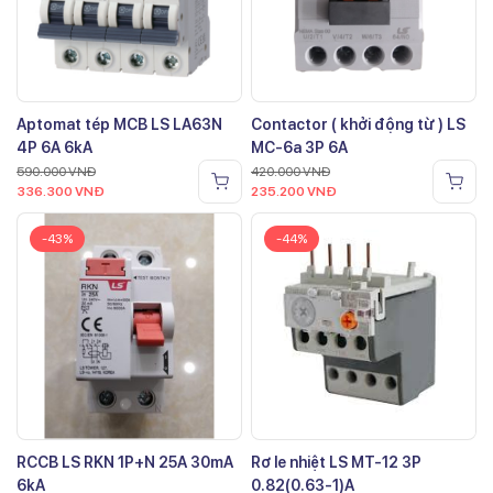
Aptomat tép MCB LS LA63N
Contactor ( khởi động từ ) LS
4P 6A 6kA
MC-6a 3P 6A
590.000
VNĐ
420.000
VNĐ
336.300
VNĐ
235.200
VNĐ
-43%
-44%
RCCB LS RKN 1P+N 25A 30mA
Rơ le nhiệt LS MT-12 3P
6kA
0.82(0.63-1)A