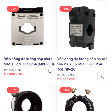
-29%
-29%
Biến dòng đo lường hộp nhựa
Biến dòng đo lường hộp nhựa 1
MASTER MCT 50/5A (MBH-30)
pha MASTER MCT 1P-50/5A
(MRT1P-20)
164.000
VNĐ
117.000
VNĐ
169.000
VNĐ
120.080
VNĐ
-32%
-29%