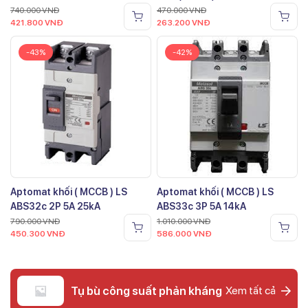
740.000
VNĐ
470.000
VNĐ
421.800
VNĐ
263.200
VNĐ
-43%
-42%
Aptomat khối ( MCCB ) LS
Aptomat khối ( MCCB ) LS
ABS32c 2P 5A 25kA
ABS33c 3P 5A 14kA
790.000
VNĐ
1.010.000
VNĐ
450.300
VNĐ
586.000
VNĐ
Tụ bù công suất phản kháng
Xem tất cả