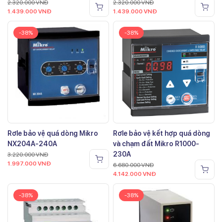
2.320.000
VNĐ
2.320.000
VNĐ
1.439.000
VNĐ
1.439.000
VNĐ
-38%
-38%
Rơle bảo vệ quá dòng Mikro
Rơle bảo vệ kết hợp quá dòng
NX204A-240A
và chạm đất Mikro R1000-
230A
3.220.000
VNĐ
1.997.000
VNĐ
6.680.000
VNĐ
4.142.000
VNĐ
-38%
-38%