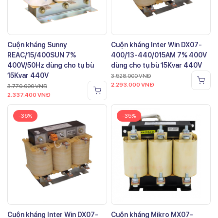
Cuộn kháng Sunny
Cuộn kháng Inter Win DX07-
REAC/15/400SUN 7%
400/13-440/015AM 7% 400V
400V/50Hz dùng cho tụ bù
dùng cho tụ bù 15Kvar 440V
15Kvar 440V
3.528.000
VNĐ
2.293.000
VNĐ
3.770.000
VNĐ
2.337.400
VNĐ
-36%
-35%
Cuộn kháng Inter Win DX07-
Cuộn kháng Mikro MX07-