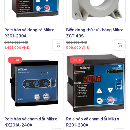
Rơle bảo vệ dòng rò Mikro
Biến dòng thứ tự không Mikro
R301-230A
ZCT 40S
2.340.000
VNĐ
820.000
VNĐ
1.451.000
VNĐ
509.000
VNĐ
-38%
-38%
Rơle bảo vệ chạm đất Mikro
Rơle bảo vệ chạm đất Mikro
NX201A-240A
R201-230A