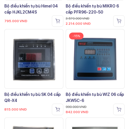
Bộ điều khiển tụ bù Himel 04
Bộ điều khiển tụ bù MIKRO 6
cấp HJKL2CM4S
cấp PFR96-220-50
3.570.000
VNĐ
795.000
VNĐ
2.214.000
VNĐ
-15%
Bộ điều khiển tụ bù SK 04 cấp
Bộ điều khiển tụ bù WIZ 06 cấp
QR-X4
JKW5C-6
990.000
VNĐ
815.000
VNĐ
842.000
VNĐ