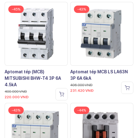
-45%
-43%
Aptomat tép (MCB)
Aptomat tép MCB LS LA63N
MITSUBISHI BHW-T4 3P 6A
3P 6A 6kA
4.5kA
406.000
VNĐ
231.420
VNĐ
400.000
VNĐ
220.000
VNĐ
-43%
-44%