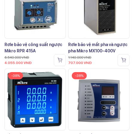
Rơle bảo vệ công suất ngược
Rơle bảo vệ mất pha và ngược
Mikro RPR 415A
pha Mikro MX100-400V
6.540.000
VNĐ
1.140.000
VNĐ
4.055.000
VNĐ
707.000
VNĐ
-38%
-38%