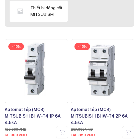
Thiết bị đóng cắt
MITSUBISHI
-45%
-45%
Aptomat tép (MCB)
Aptomat tép (MCB)
MITSUBISHI BHW-T4 1P 6A
MITSUBISHI BHW-T4 2P 6A
4.5kA
4.5kA
120.000
VNĐ
267.000
VNĐ
66.000
VNĐ
146.850
VNĐ