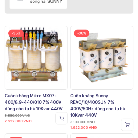
sóng hài SUNNY
-35%
-38%
Cuộn kháng Mikro MX07-
Cuộn kháng Sunny
400/8.9-440/010 7% 400V
REAC/10/400SUN 7%
dùng cho tụ bù 10Kvar 440V
400V/50Hz dùng cho tụ bù
10Kvar 440V
3.880.000
VNĐ
2.522.000
VNĐ
3.100.000
VNĐ
1.922.000
VNĐ