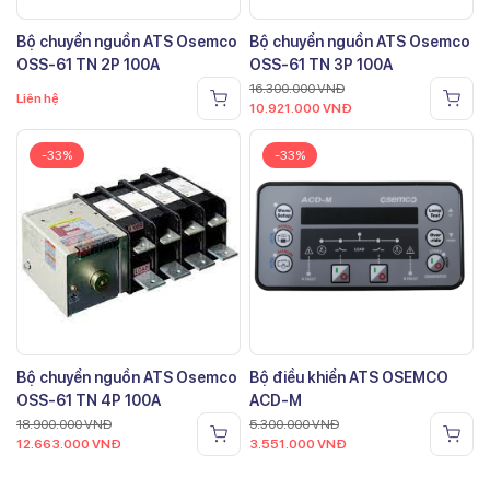
Bộ chuyển nguồn ATS Osemco
Bộ chuyển nguồn ATS Osemco
OSS-61 TN 2P 100A
OSS-61 TN 3P 100A
16.300.000
VNĐ
Liên hệ
10.921.000
VNĐ
-33%
-33%
Bộ chuyển nguồn ATS Osemco
Bộ điều khiển ATS OSEMCO
OSS-61 TN 4P 100A
ACD-M
18.900.000
VNĐ
5.300.000
VNĐ
12.663.000
VNĐ
3.551.000
VNĐ