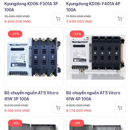
Kyungdong KD06-F301A 3P
Kyungdong KD06-F401A 4P
100A
100A
10.000.000
VNĐ
11.500.000
VNĐ
6.900.000
VNĐ
7.935.000
VNĐ
-37%
-37%
Bộ chuyển nguồn ATS Vitzro
Bộ chuyển nguồn ATS Vitzro
61W 3P 100A
61W 4P 100A
8.200.000
VNĐ
9.800.000
VNĐ
5.166.000
VNĐ
6.174.000
VNĐ
-8%
-8%