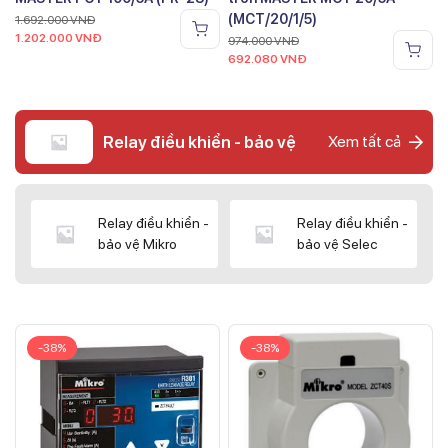
(MCT/20/1/5)
1.692.000
VNĐ
1.202.000
VNĐ
974.000
VNĐ
692.080
VNĐ
Relay điều khiển - bảo vệ
Xem tất cả
Relay điều khiển -
Relay điều khiển -
bảo vệ Mikro
bảo vệ Selec
-38%
-38%