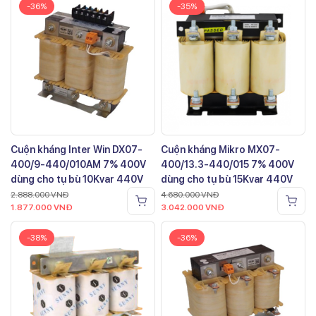
-36%
-35%
Cuộn kháng Inter Win DX07-
Cuộn kháng Mikro MX07-
400/9-440/010AM 7% 400V
400/13.3-440/015 7% 400V
dùng cho tụ bù 10Kvar 440V
dùng cho tụ bù 15Kvar 440V
2.888.000
VNĐ
4.680.000
VNĐ
1.877.000
VNĐ
3.042.000
VNĐ
-38%
-36%