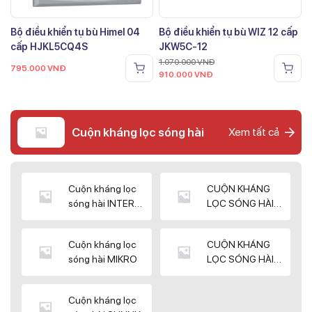
Bộ điều khiển tụ bù Himel 04
Bộ điều khiển tụ bù WIZ 12 cấp
cấp HJKL5CQ4S
JKW5C-12
1.070.000
VNĐ
795.000
VNĐ
910.000
VNĐ
Cuộn kháng lọc sóng hài
Xem tất cả
Cuộn kháng lọc
CUỘN KHÁNG
sóng hài INTER
LỌC SÓNG HÀI
WIN
ELEKTEK
Cuộn kháng lọc
CUỘN KHÁNG
sóng hài MIKRO
LỌC SÓNG HÀI
NUINTEK
Cuộn kháng lọc