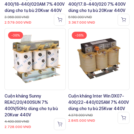
400/18-440/020AM 7% 400V
400/17.8-440/020 7% 400V
dùng cho tụ bù 20Kvar 440V
dùng cho tụ bù 20Kvar 440V
3.968.000
VNĐ
5.180.000
VNĐ
2.579.000
VNĐ
3.367.000
VNĐ
-38%
-36%
Cuộn kháng Sunny
Cuộn kháng Inter Win DX07-
REAC/20/400SUN 7%
400/22-440/025AM 7% 400V
400V/50Hz dùng cho tụ bù
dùng cho tụ bù 25Kvar 440V
20Kvar 440V
4.378.000
VNĐ
2.845.000
VNĐ
4.400.000
VNĐ
2.728.000
VNĐ