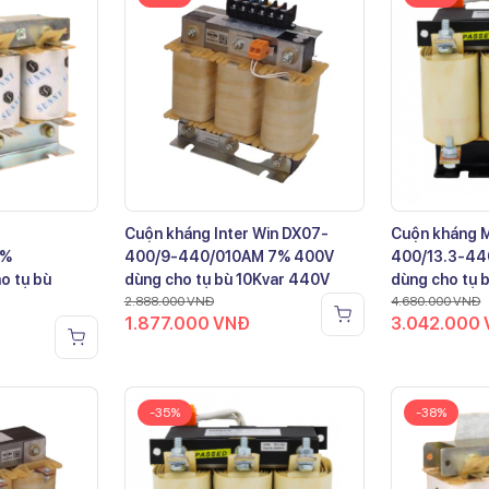
Cuộn kháng Inter Win DX07-
Cuộn kháng 
7%
400/9-440/010AM 7% 400V
400/13.3-44
o tụ bù
dùng cho tụ bù 10Kvar 440V
dùng cho tụ 
2.888.000
VNĐ
4.680.000
VNĐ
1.877.000
VNĐ
3.042.000
-35%
-38%