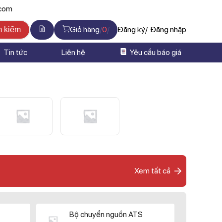
.com
Giỏ hàng
0
Đăng ký
Đăng nhập
m kiếm
Tin tức
Liên hệ
Yêu cầu báo giá
Xem tất cả
Bộ chuyển nguồn ATS