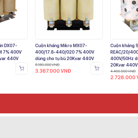
in DX07-
Cuộn kháng Mikro MX07-
Cuộn kháng 
M 7% 400V
400/17.8-440/020 7% 400V
REAC/20/40
Kvar 440V
dùng cho tụ bù 20Kvar 440V
400V/50Hz dù
5.180.000
VNĐ
20Kvar 440V
3.367.000
VNĐ
4.400.000
VNĐ
2.728.000