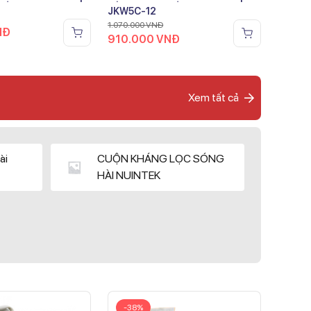
JKW5C-12
1.070.000
VNĐ
NĐ
910.000
VNĐ
Xem tất cả
ài
CUỘN KHÁNG LỌC SÓNG
HÀI NUINTEK
-38%