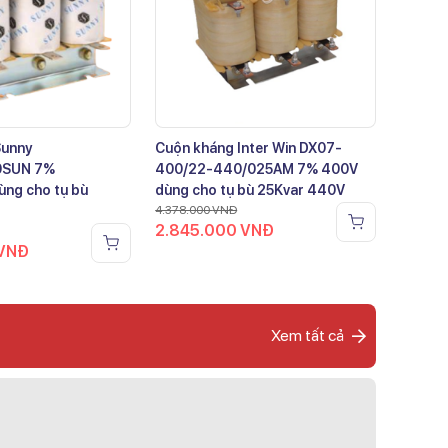
Sunny
Cuộn kháng Inter Win DX07-
0SUN 7%
400/22-440/025AM 7% 400V
ng cho tụ bù
dùng cho tụ bù 25Kvar 440V
4.378.000
VNĐ
2.845.000
VNĐ
VNĐ
Xem tất cả