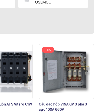
OSEMCO
-8%
uồn ATS Vitzro 61W
Cầu dao hộp VINAKIP 3 pha 3
cực 100A 660V