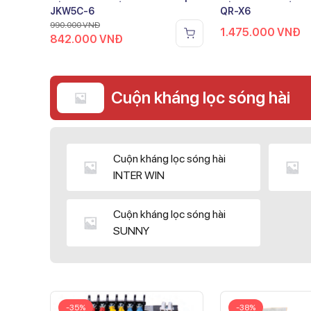
JKW5C-6
QR-X6
990.000
VNĐ
1.475.000
VNĐ
842.000
VNĐ
Cuộn kháng lọc sóng hài
Cuộn kháng lọc sóng hài
INTER WIN
Cuộn kháng lọc sóng hài
SUNNY
-35%
-38%