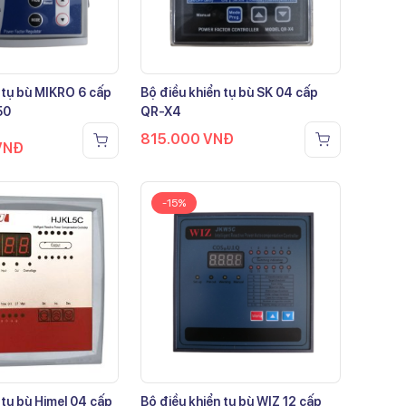
 tụ bù MIKRO 6 cấp
Bộ điều khiển tụ bù SK 04 cấp
50
QR-X4
815.000
VNĐ
VNĐ
-15%
 tụ bù Himel 04 cấp
Bộ điều khiển tụ bù WIZ 12 cấp