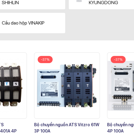
SHIHLIN
KYUNGDONG
Cầu dao hộp VINAKIP
-37%
-37%
TS
Bộ chuyển nguồn ATS Vitzro 61W
Bộ chuyển ng
401A 4P
3P 100A
4P 100A