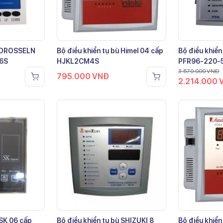
ù DROSSELN
Bộ điều khiển tụ bù Himel 04 cấp
Bộ điều khiển
-6S
HJKL2CM4S
PFR96-220-
3.570.000
VNĐ
795.000
VNĐ
2.214.000
 SK 06 cấp
Bộ điều khiển tụ bù SHIZUKI 8
Bộ điều khiển