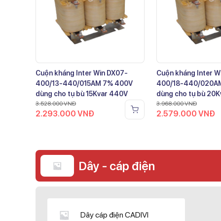
Cuộn kháng Inter Win DX07-
Cuộn kháng Inter W
400/13-440/015AM 7% 400V
400/18-440/020A
dùng cho tụ bù 15Kvar 440V
dùng cho tụ bù 20
3.528.000
VNĐ
3.968.000
VNĐ
2.293.000
VNĐ
2.579.000
VNĐ
Dây - cáp điện
Dây cáp điện CADIVI