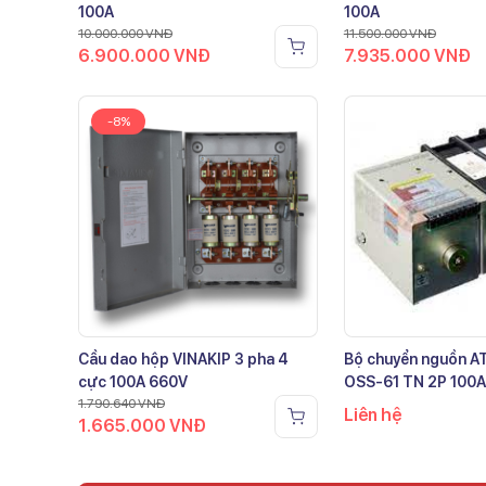
100A
100A
10.000.000
VNĐ
11.500.000
VNĐ
6.900.000
VNĐ
7.935.000
VNĐ
-8%
Cầu dao hộp VINAKIP 3 pha 4
Bộ chuyển nguồn 
cực 100A 660V
OSS-61 TN 2P 100A
1.790.640
VNĐ
Liên hệ
1.665.000
VNĐ