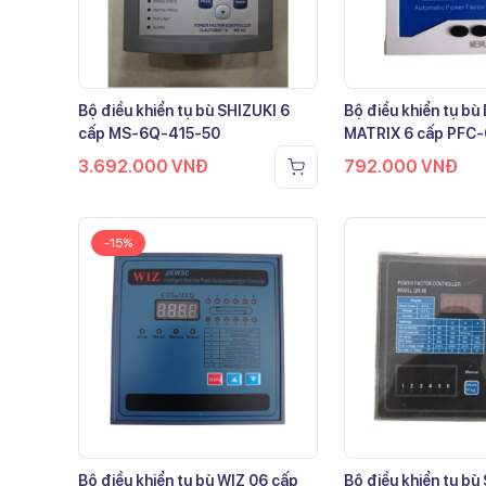
Bộ điều khiển tụ bù SHIZUKI 6
Bộ điều khiển tụ b
cấp MS-6Q-415-50
MATRIX 6 cấp PFC
3.692.000
VNĐ
792.000
VNĐ
-15%
Bộ điều khiển tụ bù WIZ 06 cấp
Bộ điều khiển tụ bù