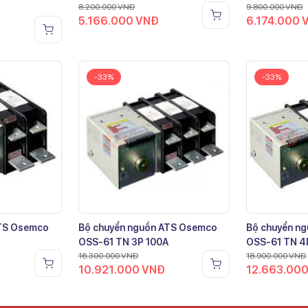
8.200.000
VNĐ
9.800.000
VNĐ
5.166.000
VNĐ
6.174.000
-33%
-33%
ATS Osemco
Bộ chuyển nguồn ATS Osemco
Bộ chuyển n
OSS-61 TN 3P 100A
OSS-61 TN 4
16.300.000
VNĐ
18.900.000
VNĐ
10.921.000
VNĐ
12.663.00