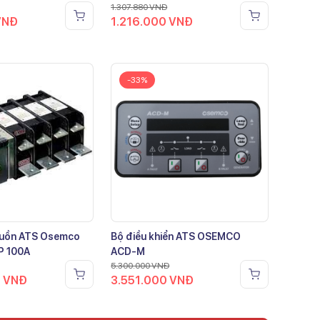
1.307.880
VNĐ
VNĐ
1.216.000
VNĐ
-33%
guồn ATS Osemco
Bộ điều khiển ATS OSEMCO
P 100A
ACD-M
5.300.000
VNĐ
0
VNĐ
3.551.000
VNĐ