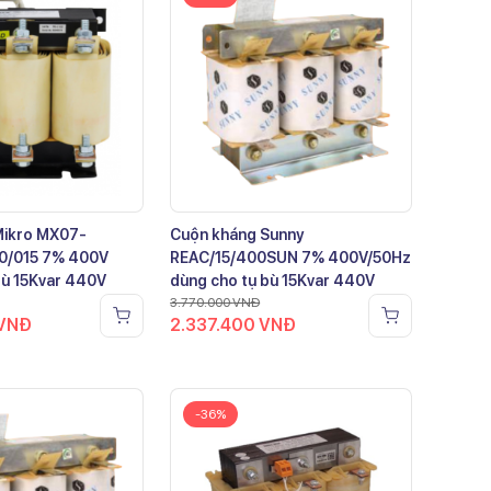
Mikro MX07-
Cuộn kháng Sunny
0/015 7% 400V
REAC/15/400SUN 7% 400V/50Hz
bù 15Kvar 440V
dùng cho tụ bù 15Kvar 440V
3.770.000
VNĐ
VNĐ
2.337.400
VNĐ
-36%