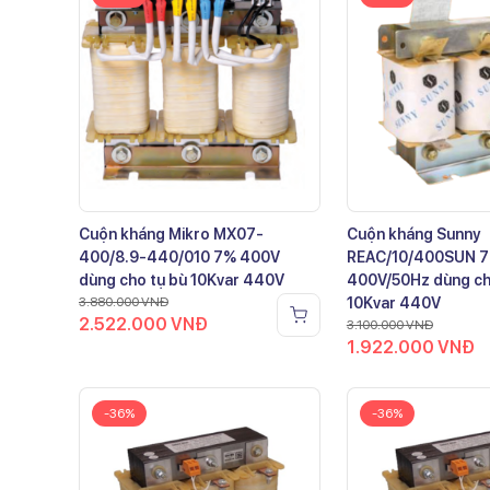
Cuộn kháng Mikro MX07-
Cuộn kháng Sunny
400/8.9-440/010 7% 400V
REAC/10/400SUN 
dùng cho tụ bù 10Kvar 440V
400V/50Hz dùng ch
3.880.000
VNĐ
10Kvar 440V
2.522.000
VNĐ
3.100.000
VNĐ
1.922.000
VNĐ
-36%
-36%