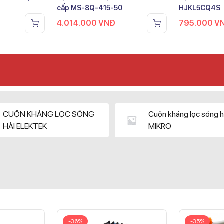
cấp MS-8Q-415-50
HJKL5CQ4S
4.014.000
VNĐ
795.000
V
CUỘN KHÁNG LỌC SÓNG
Cuộn kháng lọc sóng h
HÀI ELEKTEK
MIKRO
-36%
-35%