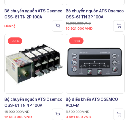
Bộ chuyển nguồn ATS Osemco
Bộ chuyển nguồn ATS Osemco
OSS-61 TN 2P 100A
OSS-61 TN 3P 100A
16.300.000
VNĐ
Liên hệ
10.921.000
VNĐ
-33%
-33%
Bộ chuyển nguồn ATS Osemco
Bộ điều khiển ATS OSEMCO
OSS-61 TN 4P 100A
ACD-M
18.900.000
VNĐ
5.300.000
VNĐ
12.663.000
VNĐ
3.551.000
VNĐ