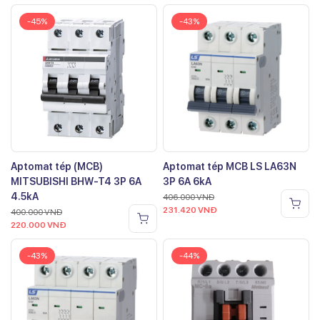
-45%
-43%
Aptomat tép (MCB)
Aptomat tép MCB LS LA63N
MITSUBISHI BHW-T4 3P 6A
3P 6A 6kA
4.5kA
406.000
VNĐ
231.420
VNĐ
400.000
VNĐ
220.000
VNĐ
-43%
-44%