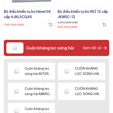
Bộ điều khiển tụ bù Himel 04
Bộ điều khiển tụ bù WIZ 12 cấp
cấp HJKL5CQ4S
JKW5C-12
1.070.000
VNĐ
795.000
VNĐ
910.000
VNĐ
Cuộn kháng lọc sóng hài
Xem tất cả
Cuộn kháng lọc
CUỘN KHÁNG
sóng hài INTER
LỌC SÓNG HÀI
WIN
ELEKTEK
Cuộn kháng lọc
CUỘN KHÁNG
sóng hài MIKRO
LỌC SÓNG HÀI
NUINTEK
Cuộn kháng lọc