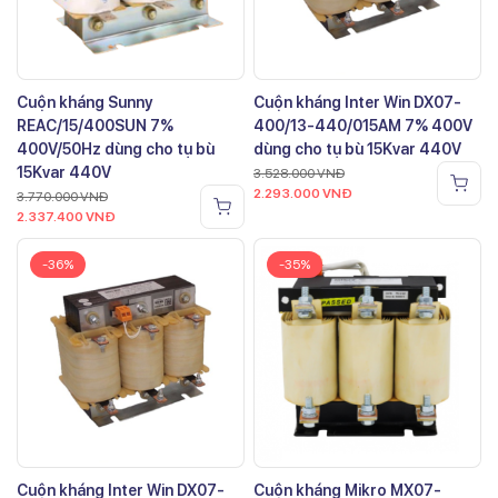
Cuộn kháng Sunny
Cuộn kháng Inter Win DX07-
REAC/15/400SUN 7%
400/13-440/015AM 7% 400V
400V/50Hz dùng cho tụ bù
dùng cho tụ bù 15Kvar 440V
15Kvar 440V
3.528.000
VNĐ
2.293.000
VNĐ
3.770.000
VNĐ
2.337.400
VNĐ
-36%
-35%
Cuộn kháng Inter Win DX07-
Cuộn kháng Mikro MX07-