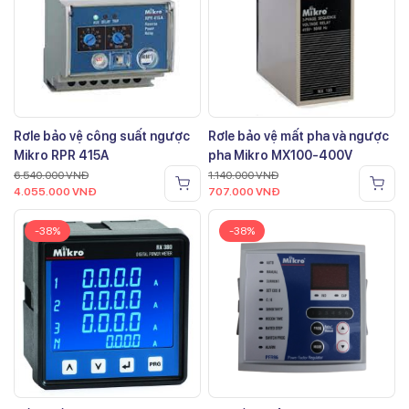
Rơle bảo vệ công suất ngược
Rơle bảo vệ mất pha và ngược
Mikro RPR 415A
pha Mikro MX100-400V
6.540.000
VNĐ
1.140.000
VNĐ
4.055.000
VNĐ
707.000
VNĐ
-38%
-38%