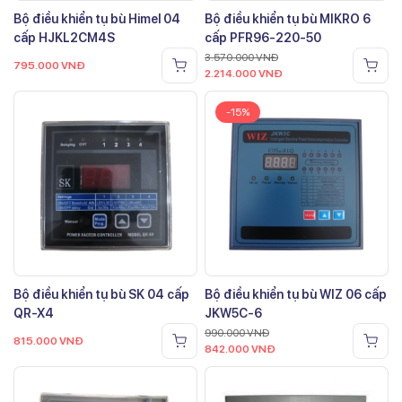
Bộ điều khiển tụ bù Himel 04
Bộ điều khiển tụ bù MIKRO 6
cấp HJKL2CM4S
cấp PFR96-220-50
3.570.000
VNĐ
795.000
VNĐ
2.214.000
VNĐ
-15%
Bộ điều khiển tụ bù SK 04 cấp
Bộ điều khiển tụ bù WIZ 06 cấp
QR-X4
JKW5C-6
990.000
VNĐ
815.000
VNĐ
842.000
VNĐ