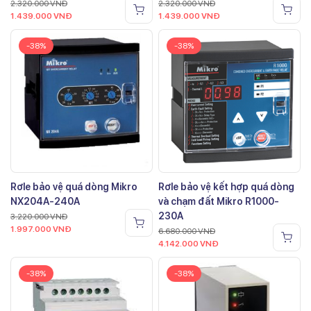
2.320.000
VNĐ
2.320.000
VNĐ
1.439.000
VNĐ
1.439.000
VNĐ
-38%
-38%
Rơle bảo vệ quá dòng Mikro
Rơle bảo vệ kết hợp quá dòng
NX204A-240A
và chạm đất Mikro R1000-
230A
3.220.000
VNĐ
1.997.000
VNĐ
6.680.000
VNĐ
4.142.000
VNĐ
-38%
-38%