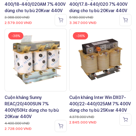
400/18-440/020AM 7% 400V
400/17.8-440/020 7% 400V
dùng cho tụ bù 20Kvar 440V
dùng cho tụ bù 20Kvar 440V
3.968.000
VNĐ
5.180.000
VNĐ
2.579.000
VNĐ
3.367.000
VNĐ
-38%
-36%
Cuộn kháng Sunny
Cuộn kháng Inter Win DX07-
REAC/20/400SUN 7%
400/22-440/025AM 7% 400V
400V/50Hz dùng cho tụ bù
dùng cho tụ bù 25Kvar 440V
20Kvar 440V
4.378.000
VNĐ
2.845.000
VNĐ
4.400.000
VNĐ
2.728.000
VNĐ