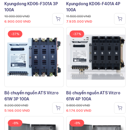
Kyungdong KD06-F301A 3P
Kyungdong KD06-F401A 4P
100A
100A
10.000.000
VNĐ
11.500.000
VNĐ
6.900.000
VNĐ
7.935.000
VNĐ
-37%
-37%
Bộ chuyển nguồn ATS Vitzro
Bộ chuyển nguồn ATS Vitzro
61W 3P 100A
61W 4P 100A
8.200.000
VNĐ
9.800.000
VNĐ
5.166.000
VNĐ
6.174.000
VNĐ
-8%
-8%