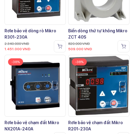
Rơle bảo vệ dòng rò Mikro
Biến dòng thứ tự không Mikro
R301-230A
ZCT 40S
2.340.000
VNĐ
820.000
VNĐ
1.451.000
VNĐ
509.000
VNĐ
-38%
-38%
Rơle bảo vệ chạm đất Mikro
Rơle bảo vệ chạm đất Mikro
NX201A-240A
R201-230A