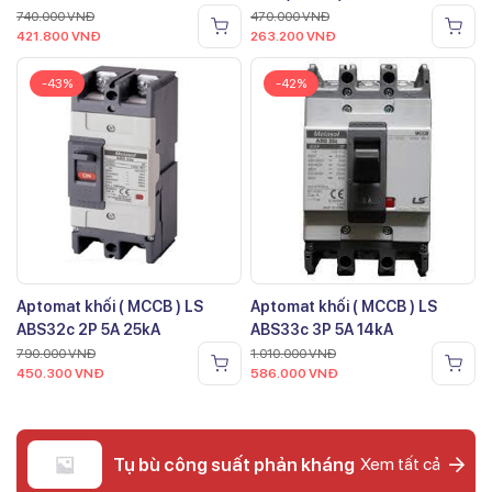
740.000
VNĐ
470.000
VNĐ
421.800
VNĐ
263.200
VNĐ
-43%
-42%
Aptomat khối ( MCCB ) LS
Aptomat khối ( MCCB ) LS
ABS32c 2P 5A 25kA
ABS33c 3P 5A 14kA
790.000
VNĐ
1.010.000
VNĐ
450.300
VNĐ
586.000
VNĐ
Tụ bù công suất phản kháng
Xem tất cả