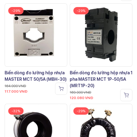
-29%
-29%
Biến dòng đo lường hộp nhựa
Biến dòng đo lường hộp nhựa 1
MASTER MCT 50/5A (MBH-30)
pha MASTER MCT 1P-50/5A
(MRT1P-20)
164.000
VNĐ
117.000
VNĐ
169.000
VNĐ
120.080
VNĐ
-32%
-29%