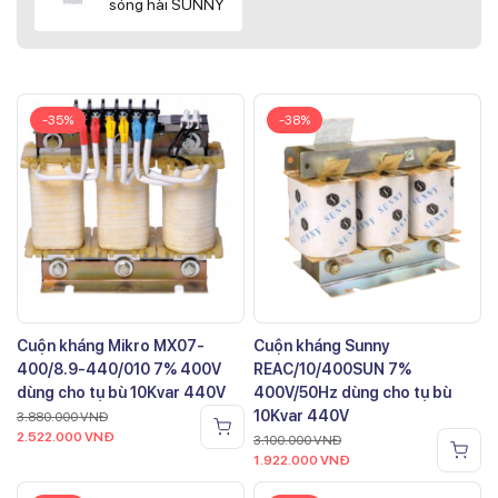
sóng hài SUNNY
-35%
-38%
Cuộn kháng Mikro MX07-
Cuộn kháng Sunny
400/8.9-440/010 7% 400V
REAC/10/400SUN 7%
dùng cho tụ bù 10Kvar 440V
400V/50Hz dùng cho tụ bù
10Kvar 440V
3.880.000
VNĐ
2.522.000
VNĐ
3.100.000
VNĐ
1.922.000
VNĐ