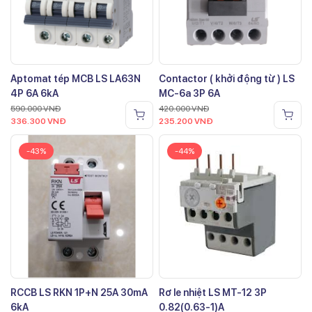
Aptomat tép MCB LS LA63N
Contactor ( khởi động từ ) LS
4P 6A 6kA
MC-6a 3P 6A
590.000
VNĐ
420.000
VNĐ
336.300
VNĐ
235.200
VNĐ
-43%
-44%
RCCB LS RKN 1P+N 25A 30mA
Rơ le nhiệt LS MT-12 3P
6kA
0.82(0.63-1)A