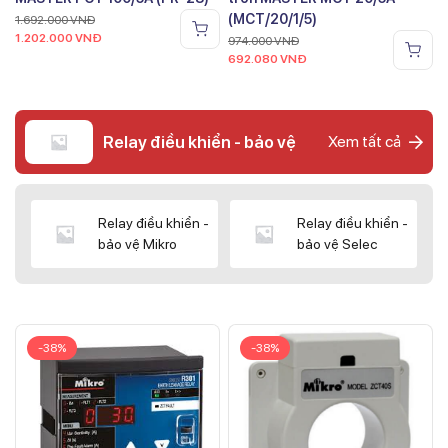
(MCT/20/1/5)
1.692.000
VNĐ
1.202.000
VNĐ
974.000
VNĐ
692.080
VNĐ
Relay điều khiển - bảo vệ
Xem tất cả
Relay điều khiển -
Relay điều khiển -
bảo vệ Mikro
bảo vệ Selec
-38%
-38%