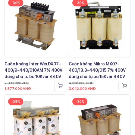
-36%
-35%
Cuộn kháng Inter Win DX07-
Cuộn kháng Mikro MX07-
400/9-440/010AM 7% 400V
400/13.3-440/015 7% 400V
dùng cho tụ bù 10Kvar 440V
dùng cho tụ bù 15Kvar 440V
2.888.000
VNĐ
4.680.000
VNĐ
1.877.000
VNĐ
3.042.000
VNĐ
-38%
-36%