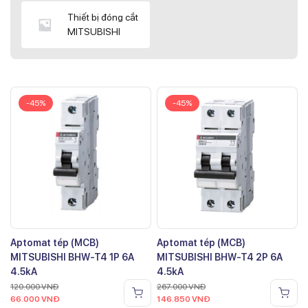
Thiết bị đóng cắt
MITSUBISHI
-45%
-45%
Aptomat tép (MCB)
Aptomat tép (MCB)
MITSUBISHI BHW-T4 1P 6A
MITSUBISHI BHW-T4 2P 6A
4.5kA
4.5kA
120.000
VNĐ
267.000
VNĐ
66.000
VNĐ
146.850
VNĐ